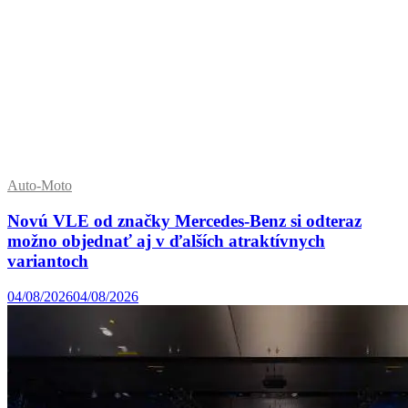
Auto-Moto
Novú VLE od značky Mercedes-Benz si odteraz
možno objednať aj v ďalších atraktívnych
variantoch
04/08/2026
04/08/2026