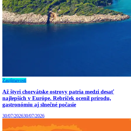
Zaujímavosti
Až štyri chorvátske ostrovy patria medzi desať
najlepších v Európe. Rebríček ocenil prírodu,
gastronómiu aj slnečné počasie
30/07/2026
30/07/2026