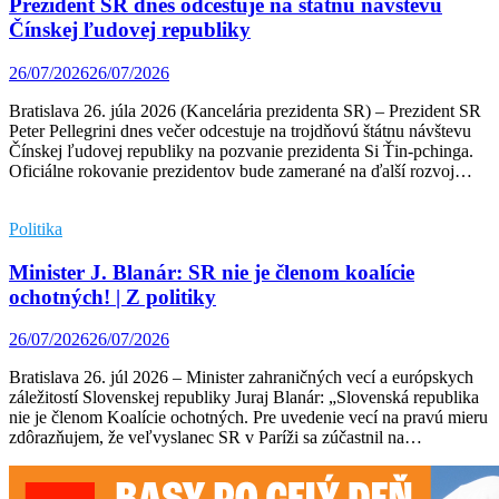
Prezident SR dnes odcestuje na štátnu návštevu
Čínskej ľudovej republiky
26/07/2026
26/07/2026
Bratislava 26. júla 2026 (Kancelária prezidenta SR) – Prezident SR
Peter Pellegrini dnes večer odcestuje na trojdňovú štátnu návštevu
Čínskej ľudovej republiky na pozvanie prezidenta Si Ťin-pchinga.
Oficiálne rokovanie prezidentov bude zamerané na ďalší rozvoj…
Politika
Minister J. Blanár: SR nie je členom koalície
ochotných! | Z politiky
26/07/2026
26/07/2026
Bratislava 26. júl 2026 – Minister zahraničných vecí a európskych
záležitostí Slovenskej republiky Juraj Blanár: „Slovenská republika
nie je členom Koalície ochotných. Pre uvedenie vecí na pravú mieru
zdôrazňujem, že veľvyslanec SR v Paríži sa zúčastnil na…