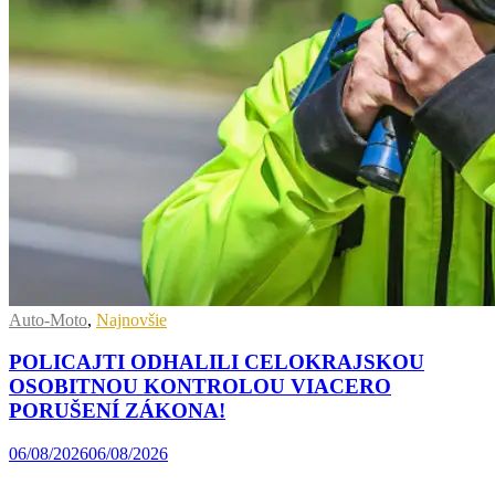
Auto-Moto
,
Najnovšie
POLICAJTI ODHALILI CELOKRAJSKOU
OSOBITNOU KONTROLOU VIACERO
PORUŠENÍ ZÁKONA!
06/08/2026
06/08/2026