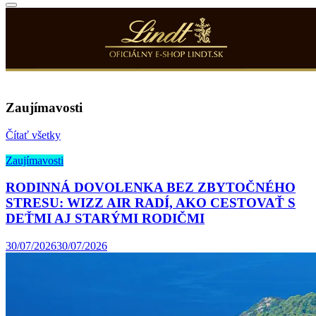
Zaujímavosti
Čítať všetky
Zaujímavosti
RODINNÁ DOVOLENKA BEZ ZBYTOČNÉHO
STRESU: WIZZ AIR RADÍ, AKO CESTOVAŤ S
DEŤMI AJ STARÝMI RODIČMI
30/07/2026
30/07/2026