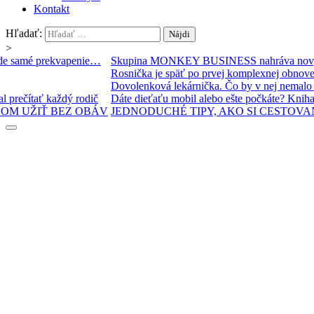
Kontakt
Hľadať:
>
EY BUSINESS nahráva nový album! A bude samé prekvapenie…
ť po prvej komplexnej obnove za polstoročie
R
kárnička. Čo by v nej nemalo chýbať?
bil alebo ešte počkáte? Kniha, ktorú by si mal prečítať každý rodič
D
 TIPY, AKO SI CESTOVANIE LIETADLOM UŽIŤ BEZ OBÁV