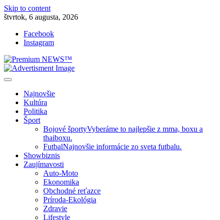
Skip to content
štvrtok, 6 augusta, 2026
Facebook
Instagram
Slovenská kultúra, šport, politika, šoubiznis …toto sa oplatí čítať!
Premium NEWS™
Najnovšie
Kultúra
Politika
Šport
Bojové športy
Vyberáme to najlepšie z mma, boxu a
thaiboxu.
Futbal
Najnovšie informácie zo sveta futbalu.
Showbiznis
Zaujímavosti
Auto-Moto
Ekonomika
Obchodné reťazce
Príroda-Ekológia
Zdravie
Lifestyle