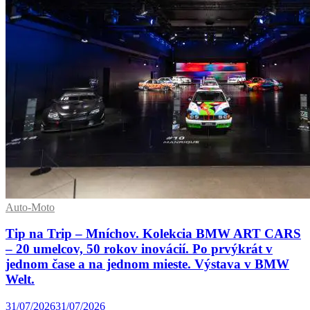
Auto-Moto
Tip na Trip – Mníchov. Kolekcia BMW ART CARS
– 20 umelcov, 50 rokov inovácií. Po prvýkrát v
jednom čase a na jednom mieste. Výstava v BMW
Welt.
31/07/2026
31/07/2026