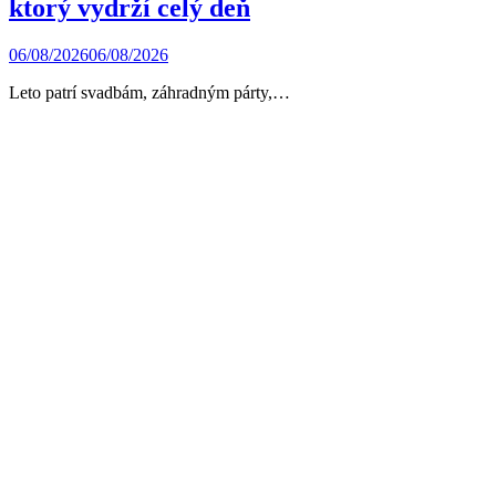
ktorý vydrží celý deň
06/08/2026
06/08/2026
Leto patrí svadbám, záhradným párty,…