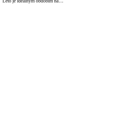
Leto je ideálnym obdobím na…