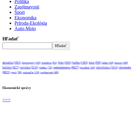
Politika
Zaujímavosti
Šport
Ekonomika
Príroda-Ekológia
Auto-Moto
Hľadať
Hľadať
aktualita
(1601)
bratislava
(852)
film
(1064)
hudba
(1483)
kino
(999)
bojovesporty
(420)
kniha
(418)
koncert
(449)
premiumnews
(8027)
slovensko
kultúra
(2827)
novinka
(3533)
showbiznis
(1615)
politika
(726)
prezident
(416)
(8021)
sport
(786)
zahraničie
(518)
zaujímavosti
(489)
Ekonomické správy
>>>