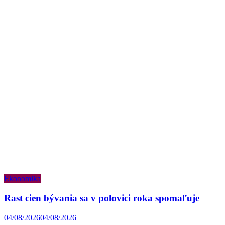
Ekonomika
Rast cien bývania sa v polovici roka spomaľuje
04/08/2026
04/08/2026