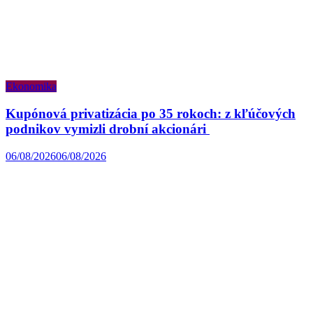
Ekonomika
Kupónová privatizácia po 35 rokoch: z kľúčových
podnikov vymizli drobní akcionári
06/08/2026
06/08/2026