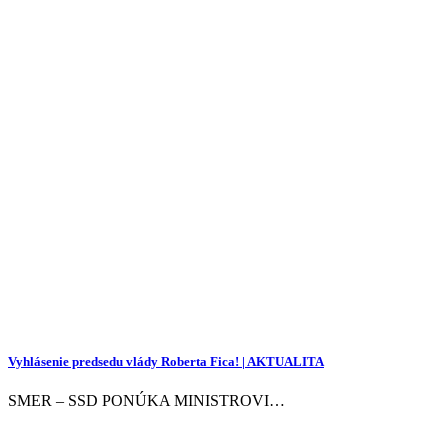
Vyhlásenie predsedu vlády Roberta Fica! | AKTUALITA
SMER – SSD PONÚKA MINISTROVI…