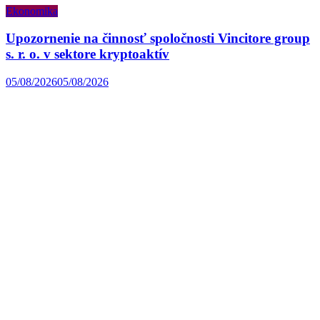
Ekonomika
Upozornenie na činnosť spoločnosti Vincitore group
s. r. o. v sektore kryptoaktív
05/08/2026
05/08/2026