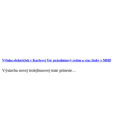
Výluka električiek v Karlovej Vsi, prázdninový režim a viac lásky v MHD
Výstavba novej trolejbusovej trate prinesie…