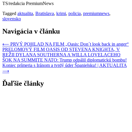
TS/redakcia PremiumNews
Tagged
aktualita
,
Bratislava
,
krimi
,
policia
,
premiumnews
,
slovensko
Navigácia v článku
⟵
PRVÝ POHLAD NA FILM „Oasis: Don´t look back in anger“
PRELOMOVÝ FILM OASIS OD STEVENA KNIGHTA, V
REŽII DYLANA SOUTHERNA A WILLA LOVELACEHO
ŠOK NA SUMMITE NATO: Trump odpálil diplomatickú bombu!
Koniec prímeria s Iránom a tvrdý úder Španielsku! | AKTUALITA
⟶
Ďaľšie články