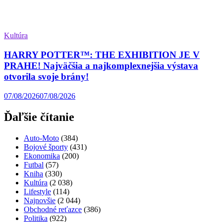
Kultúra
HARRY POTTER™: THE EXHIBITION JE V
PRAHE! Najväčšia a najkomplexnejšia výstava
otvorila svoje brány!
07/08/2026
07/08/2026
Ďaľšie čítanie
Auto-Moto
(384)
Bojové športy
(431)
Ekonomika
(200)
Futbal
(57)
Kniha
(330)
Kultúra
(2 038)
Lifestyle
(114)
Najnovšie
(2 044)
Obchodné reťazce
(386)
Politika
(922)