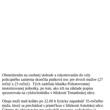
Obmedzením na osobnej slobode a eskortovaním do cely
policajného zaistenia skončila piatková noc pre dvoch mužov (27
ročný a 23 ročný). Tých zadržala hliadka Pohotovostnej
motorizovanej jednotky, po tom, ako ich na základe popisu
spozorovala na cyklochodníku v blízkosti Tematínskej ulice.
Obaja muži mali krátko po 22.00 h fyzicky napadnúť 35-ročného
muža, ktorý sa prechádzal s priateľkou v blízkosti Antolskej ulice.
Údermi do oblasti tváre mu spôsobili zranenia, vyžadujúce si