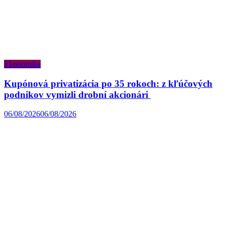
Ekonomika
Kupónová privatizácia po 35 rokoch: z kľúčových
podnikov vymizli drobní akcionári
06/08/2026
06/08/2026