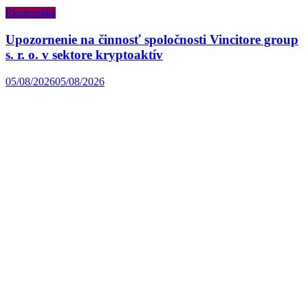
Ekonomika
Upozornenie na činnosť spoločnosti Vincitore group
s. r. o. v sektore kryptoaktív
05/08/2026
05/08/2026