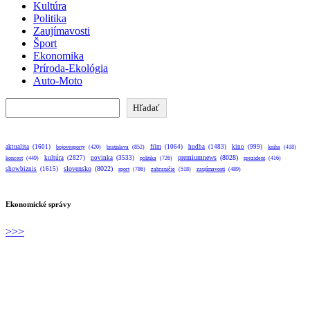
Kultúra
Politika
Zaujímavosti
Šport
Ekonomika
Príroda-Ekológia
Auto-Moto
Hľadať
Hľadať
aktualita
(1601)
bratislava
(852)
film
(1064)
hudba
(1483)
kino
(999)
bojovesporty
(420)
kniha
(418)
premiumnews
(8028)
kultúra
(2827)
novinka
(3533)
koncert
(449)
politika
(726)
prezident
(416)
slovensko
(8022)
showbiznis
(1615)
sport
(786)
zahraničie
(518)
zaujímavosti
(489)
Ekonomické správy
>>>