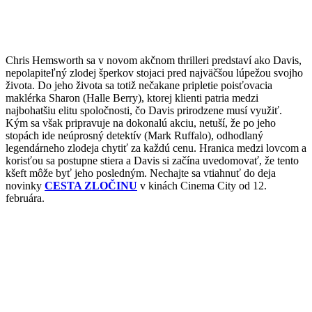
Chris Hemsworth sa v novom akčnom thrilleri predstaví ako Davis,
nepolapiteľný zlodej šperkov stojaci pred najväčšou lúpežou svojho
života. Do jeho života sa totiž nečakane pripletie poisťovacia
maklérka Sharon (Halle Berry), ktorej klienti patria medzi
najbohatšiu elitu spoločnosti, čo Davis prirodzene musí využiť.
Kým sa však pripravuje na dokonalú akciu, netuší, že po jeho
stopách ide neúprosný detektív (Mark Ruffalo), odhodlaný
legendárneho zlodeja chytiť za každú cenu. Hranica medzi lovcom a
korisťou sa postupne stiera a Davis si začína uvedomovať, že tento
kšeft môže byť jeho posledným. Nechajte sa vtiahnuť do deja
novinky
CESTA ZLOČINU
v kinách Cinema City od 12.
februára.