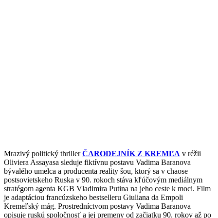
Mrazivý politický thriller
ČARODEJNÍK Z KREMĽA
v réžii
Oliviera Assayasa sleduje fiktívnu postavu Vadima Baranova
bývalého umelca a producenta reality šou, ktorý sa v chaose
postsovietskeho Ruska v 90. rokoch stáva kľúčovým mediálnym
stratégom agenta KGB Vladimira Putina na jeho ceste k moci. Film
je adaptáciou francúzskeho bestselleru Giuliana da Empoli
Kremeľský mág. Prostredníctvom postavy Vadima Baranova
opisuje ruskú spoločnosť a jej premeny od začiatku 90. rokov až po