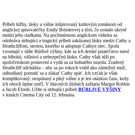
Príbeh túžby, lásky a vášne inšpirovaný kultovým románom od
anglickej spisovateľky Emily Brönteovej a tým, čo zostalo ukryté
medzi jeho riadkami. Na pochmúrnom anglickom vidieku sa
odohráva strhujúci a tragický príbeh zakázanej lásky medzi Cathy a
Heathcliffom, sirotou, ktorého si adoptuje Cathyn otec. Spolu
vyrastajú v sídle Búrlivé výšiny, kde sa ich detské priateľstvo mení
na hlbokú, vášnivú a nebezpečnú lásku. Cathy však túži po
spoločenskom postavení a vydá sa za bohatého suseda. Zradený
Heathcliff odchádza – aby sa po rokoch vrátil ako zámožný muž,
odhodlaný pomstiť sa a získať Cathy späť. Ich vzťah je však
komplikovaný, nespútaný a plný vášne a je len otázkou času, kedy
ich oboch úplne zničí. V hlavných úlohách zažiaria Margot Robbie
a Jacob Elordi. Užite si strhujúci príbeh
BÚRLIVÉ VÝŠINY
v kinách Cinema City od 12. februára.