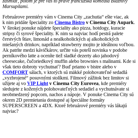
zasmiať, potom je pre vás to prave francúzska komédia Bláznivý
Marsupilami.
Februárove premiéry vám v Cinema City „zachutia“ ešte viac, ak
k nim pridáte špeciality zo
Cinema Bistro
v Cinema City Aupark
.
V širokej ponuke nájdete špeciality ako pizza, hotdogy, kuracie
stripsy či syrové špeciality. K nim sa najviac hodí pestrá palete
čerstvých štiav, limonád a nealkoholických aj alkoholických
miešaných drinkov, napríklad strawberry mojito je ideálnou voľbou.
Ak patríte medzi kávičkárov, určite vás poteší novinka v podobe
perníkového latte a oceníte tiež sladké dezerty ako jahodový
cheesecake, čučoriedkový muffin alebo brownies s malinami. Kde si
však tieto dobroty vychutnať? Buď priamo v bistre alebo v
COMFORT
sálach, v ktorých sú mäkké polohovateľné sedadlá
„vyzbrojené“ posuvnými stolíkmi. Filmový zážitok bez limitov si
užijete aj vo
VIP Light
v Cinema City Eurovea
, kde premiéry
sledujete z kožených polohovateľných sedadiel a vychutnávate si
neobmedzený popcorn, nachos a nápoje. V ponuke Cinema City sú
okrem 2D premietania dostupné aj špeciálne formáty
SUPERSCREEN a 4DX. Ktoré februárové premiéry vás lákajú
najviac?