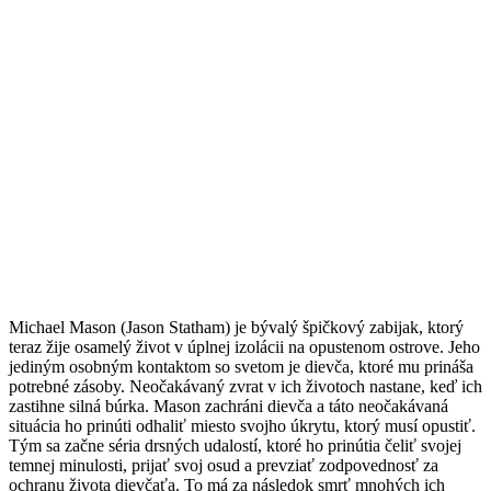
Michael Mason (Jason Statham) je bývalý špičkový zabijak, ktorý
teraz žije osamelý život v úplnej izolácii na opustenom ostrove. Jeho
jediným osobným kontaktom so svetom je dievča, ktoré mu prináša
potrebné zásoby. Neočakávaný zvrat v ich životoch nastane, keď ich
zastihne silná búrka. Mason zachráni dievča a táto neočakávaná
situácia ho prinúti odhaliť miesto svojho úkrytu, ktorý musí opustiť.
Tým sa začne séria drsných udalostí, ktoré ho prinútia čeliť svojej
temnej minulosti, prijať svoj osud a prevziať zodpovednosť za
ochranu života dievčaťa. To má za následok smrť mnohých ich