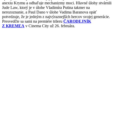
anexiu Krymu a odhaľuje mechanizmy moci. Hlavné úlohy stvárnili
Jude Law, ktorý je v úlohe Vladimíra Putina takmer na
nerozoznanie, a Paul Dano v úlohe Vadima Baranova opäť
potvrdzuje, že je jedným z najvýraznejších hercov svojej generácie.
Presvedčte sa sami na premiére trileru
ČARODEJNÍK
Z KREMĽA
v Cinema City už 26. februára.