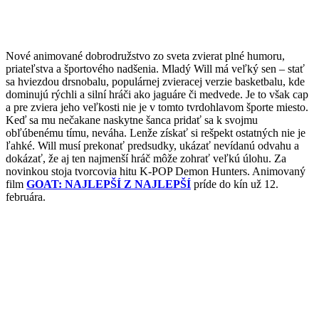
Nové animované dobrodružstvo zo sveta zvierat plné humoru,
priateľstva a športového nadšenia. Mladý Will má veľký sen – stať
sa hviezdou drsnobalu, populárnej zvieracej verzie basketbalu, kde
dominujú rýchli a silní hráči ako jaguáre či medvede. Je to však cap
a pre zviera jeho veľkosti nie je v tomto tvrdohlavom športe miesto.
Keď sa mu nečakane naskytne šanca pridať sa k svojmu
obľúbenému tímu, neváha. Lenže získať si rešpekt ostatných nie je
ľahké. Will musí prekonať predsudky, ukázať nevídanú odvahu a
dokázať, že aj ten najmenší hráč môže zohrať veľkú úlohu. Za
novinkou stoja tvorcovia hitu K-POP Demon Hunters. Animovaný
film
GOAT: NAJLEPŠÍ Z NAJLEPŠÍ
príde do kín už 12.
februára.