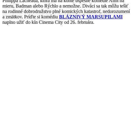
Philippa Lacheaua, ktorá má na konte úspešné komédie Alibi na
mieru, Badman alebo Rýchlo a nemožne. Diváci sa tak môžu tešiť
na rodinné dobrodružstvo plné komických katastrof, nedorozumení
a zmätkov. Príďte si komédiu
BLÁZNIVÝ MARSUPILAMI
naplno užiť do kín Cinema City od 26. februára.