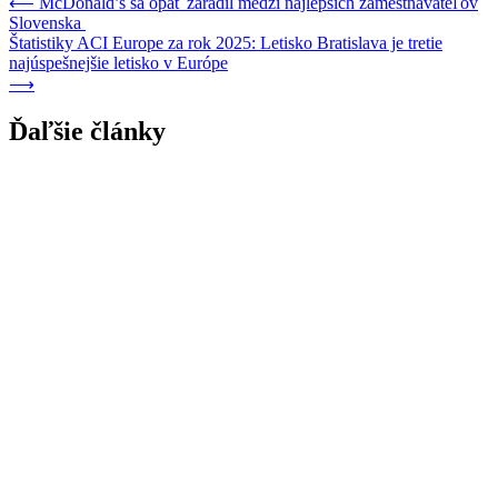
Navigácia
⟵
McDonald’s sa opäť zaradil medzi najlepších zamestnávateľov
Slovenska
v
Štatistiky ACI Europe za rok 2025: Letisko Bratislava je tretie
článku
najúspešnejšie letisko v Európe
⟶
Ďaľšie články