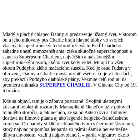
Mladý a plachý chlapec Danny si predstavuje úžasný svet, v ktorom
on a jeho milovaný pes Charlie hrajú hlavné úlohy vo svojich
vlastných superhrdinských dobrodružstvách. Keď Charlieho
záhadne unesú mimozemšťania, získa skutočné superschopnosti a
stane sa Superpsom Charliem, najväčším a najslávnejším
superhrdinským psom, akého svet kedy videl. Milujú ho všetci
okrem Puddyho, zlého mačacieho suseda. Keď je osud ľudstva v
ohrození, Danny a Charlie musia urobiť všetko, čo je v ich silách,
aby prekazili Puddyho diabolské plány. Vezmite celú rodinu na
premiéru animáku
SUPERPES CHARLIE
. V Cinema City od 19.
februára.
Kde sa objaví, tam je o zábavu postarané! Svojimi uletenými
kúskami pobláznil roztomilý Marsupilami čitateľov už v polovici
minulého storočia, a tak nečudo, že sa po Asterixovi a Tintinovi
dostáva na filmové plátna aj táto legenda belgicko-francúzskeho
komiksu. Do parády si žltého chlpatého tvora s čiernymi škvrnami,
ktorý najviac pripomína leoparda so psími ušami a neuveriteľne
dlhým chvostom, vzali tí najpovolanejší – partia vtipkárov okolo