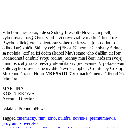
V tichom mestečku, kde si Sidney Prescott (Neve Campbell)
vybudovala nový život, sa objaví nový vrah v maske Ghostface.
Psychopatický vrah sa tentoraz vôbec neskrýva – je posadnuto
odhodlaný zničiť Sidney celý jej život. Najtemnejšie obavy Sidney
sa naplnia, keď sa jej dcéra (Isabel May) stane jeho ďalším cieľom.
Rozhodnutá chrániť svoju rodinu, Sidney musí čeliť hrôzam svojej
minulosti, aby raz a navždy ukončila krviprelievanie. V pokračovaní
kultovej hororovej série uvidíte Neve Campbell, Courteney Cox aj
Mckennu Grace. Horor
VRESKOT 7
v kinách Cinema City od 26.
februára.
MARTINA
KOSTURKOVÁ
Account Director
redakcia PremiumNews
Tagged
cinemacity
,
film
,
kino
,
kultúra
,
novinka
,
premiumnews
,
program
,
slovensko