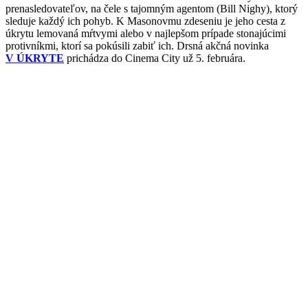
prenasledovateľov, na čele s tajomným agentom (Bill Nighy), ktorý
sleduje každý ich pohyb. K Masonovmu zdeseniu je jeho cesta z
úkrytu lemovaná mŕtvymi alebo v najlepšom prípade stonajúcimi
protivníkmi, ktorí sa pokúsili zabiť ich. Drsná akčná novinka
V ÚKRYTE
prichádza do Cinema City už 5. februára.