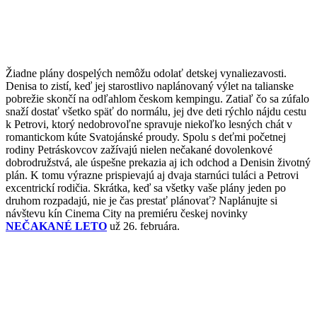
Žiadne plány dospelých nemôžu odolať detskej vynaliezavosti.
Denisa to zistí, keď jej starostlivo naplánovaný výlet na talianske
pobrežie skončí na odľahlom českom kempingu. Zatiaľ čo sa zúfalo
snaží dostať všetko späť do normálu, jej dve deti rýchlo nájdu cestu
k Petrovi, ktorý nedobrovoľne spravuje niekoľko lesných chát v
romantickom kúte Svatojánské proudy. Spolu s deťmi početnej
rodiny Petráskovcov zažívajú nielen nečakané dovolenkové
dobrodružstvá, ale úspešne prekazia aj ich odchod a Denisin životný
plán. K tomu výrazne prispievajú aj dvaja starnúci tuláci a Petrovi
excentrickí rodičia. Skrátka, keď sa všetky vaše plány jeden po
druhom rozpadajú, nie je čas prestať plánovať? Naplánujte si
návštevu kín Cinema City na premiéru českej novinky
NEČAKANÉ LETO
už 26. februára.