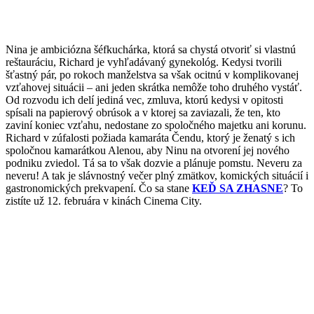
Nina je ambiciózna šéfkuchárka, ktorá sa chystá otvoriť si vlastnú
reštauráciu, Richard je vyhľadávaný gynekológ. Kedysi tvorili
šťastný pár, po rokoch manželstva sa však ocitnú v komplikovanej
vzťahovej situácii – ani jeden skrátka nemôže toho druhého vystáť.
Od rozvodu ich delí jediná vec, zmluva, ktorú kedysi v opitosti
spísali na papierový obrúsok a v ktorej sa zaviazali, že ten, kto
zaviní koniec vzťahu, nedostane zo spoločného majetku ani korunu.
Richard v zúfalosti požiada kamaráta Čendu, ktorý je ženatý s ich
spoločnou kamarátkou Alenou, aby Ninu na otvorení jej nového
podniku zviedol. Tá sa to však dozvie a plánuje pomstu. Neveru za
neveru! A tak je slávnostný večer plný zmätkov, komických situácií i
gastronomických prekvapení. Čo sa stane
KEĎ SA ZHASNE
? To
zistíte už 12. februára v kinách Cinema City.