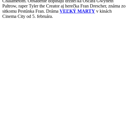
Chalametom. Obsadenie dopĺňajú držiteľka Oscara Gwyneth
Paltrow, raper Tyler the Creator aj herečka Fran Drescher, známa zo
sitkomu Pestúnka Fran. Dráma
VEĽKÝ MARTY
v kinách
Cinema City od 5. februára.