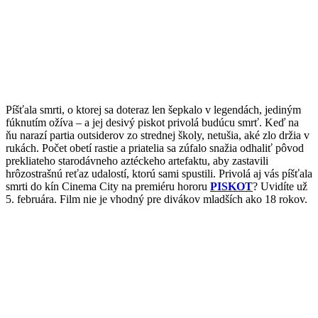
Píšťala smrti, o ktorej sa doteraz len šepkalo v legendách, jediným
fúknutím ožíva – a jej desivý piskot privolá budúcu smrť. Keď na
ňu narazí partia outsiderov zo strednej školy, netušia, aké zlo držia v
rukách. Počet obetí rastie a priatelia sa zúfalo snažia odhaliť pôvod
prekliateho starodávneho aztéckeho artefaktu, aby zastavili
hrôzostrašnú reťaz udalostí, ktorú sami spustili. Privolá aj vás píšťala
smrti do kín Cinema City na premiéru hororu
PISKOT
? Uvidíte už
5. februára. Film nie je vhodný pre divákov mladších ako 18 rokov.