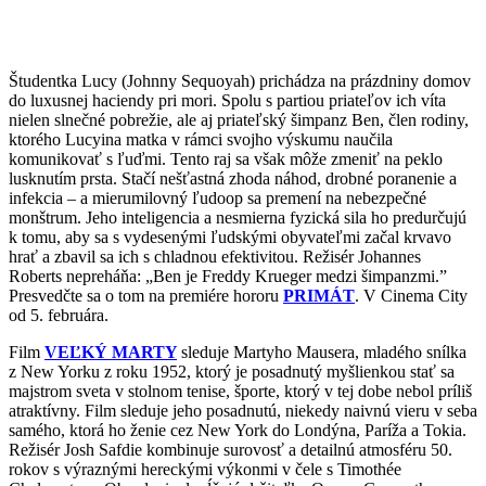
Študentka Lucy (Johnny Sequoyah) prichádza na prázdniny domov
do luxusnej haciendy pri mori. Spolu s partiou priateľov ich víta
nielen slnečné pobrežie, ale aj priateľský šimpanz Ben, člen rodiny,
ktorého Lucyina matka v rámci svojho výskumu naučila
komunikovať s ľuďmi. Tento raj sa však môže zmeniť na peklo
lusknutím prsta. Stačí nešťastná zhoda náhod, drobné poranenie a
infekcia – a mierumilovný ľudoop sa premení na nebezpečné
monštrum. Jeho inteligencia a nesmierna fyzická sila ho predurčujú
k tomu, aby sa s vydesenými ľudskými obyvateľmi začal krvavo
hrať a zbavil sa ich s chladnou efektivitou. Režisér Johannes
Roberts nepreháňa: „Ben je Freddy Krueger medzi šimpanzmi.”
Presvedčte sa o tom na premiére hororu
PRIMÁT
. V Cinema City
od 5. februára.
Film
VEĽKÝ MARTY
sleduje Martyho Mausera, mladého snílka
z New Yorku z roku 1952, ktorý je posadnutý myšlienkou stať sa
majstrom sveta v stolnom tenise, športe, ktorý v tej dobe nebol príliš
atraktívny. Film sleduje jeho posadnutú, niekedy naivnú vieru v seba
samého, ktorá ho ženie cez New York do Londýna, Paríža a Tokia.
Režisér Josh Safdie kombinuje surovosť a detailnú atmosféru 50.
rokov s výraznými hereckými výkonmi v čele s Timothée