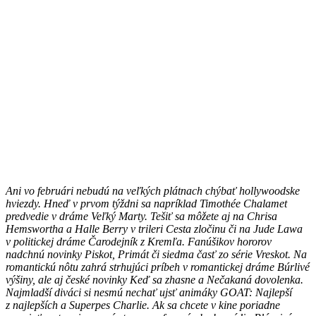
Ani vo februári nebudú na veľkých plátnach chýbať hollywoodske
hviezdy. Hneď v prvom týždni sa napríklad Timothée Chalamet
predvedie v dráme Veľký Marty. Tešiť sa môžete aj na Chrisa
Hemswortha a Halle Berry v trileri Cesta zločinu či na Jude Lawa
v politickej dráme Čarodejník z Kremľa. Fanúšikov hororov
nadchnú novinky Piskot, Primát či siedma časť zo série Vreskot. Na
romantickú nôtu zahrá strhujúci príbeh v romantickej dráme Búrlivé
výšiny, ale aj české novinky Keď sa zhasne a Nečakaná dovolenka.
Najmladší diváci si nesmú nechať ujsť animáky GOAT: Najlepší
z najlepších a Superpes Charlie. Ak sa chcete v kine poriadne