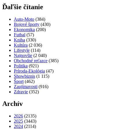
Ďaľšie čítanie
Auto-Moto
(384)
Bojové športy
(430)
Ekonomika
(200)
Futbal
(57)
Kniha
(330)
Kultúra
(2 036)
Lifestyle
(114)
Najnovšie
(2 040)
Obchodné reťazce
(385)
Politika
(921)
Príroda-Ekológia
(47)
Showbiznis
(1 115)
Šport
(462)
Zaujímavosti
(916)
Zdravie
(352)
Archív
2026
(2135)
2025
(3443)
2024
(2114)