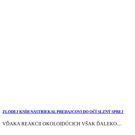
ZLODEJ KNÍH NASTRIEKAL PREDAJCOVI DO OČÍ SLZNÝ SPREJ
VĎAKA REAKCII OKOLOIDÚCICH VŠAK ĎALEKO…