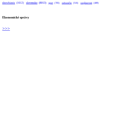
slovensko
(8013)
showbiznis
(1612)
sport
(785)
zahraničie
(516)
zaujímavosti
(489)
Ekonomické správy
>>>