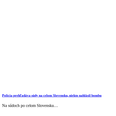
Polícia prehľadáva súdy na celom Slovensku, niekto nahlásil bombu
Na súdoch po celom Slovensku…