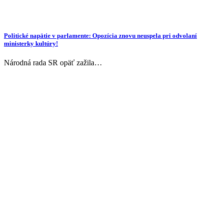
Politické napätie v parlamente: Opozícia znovu neuspela pri odvolaní
ministerky kultúry!
Národná rada SR opäť zažila…