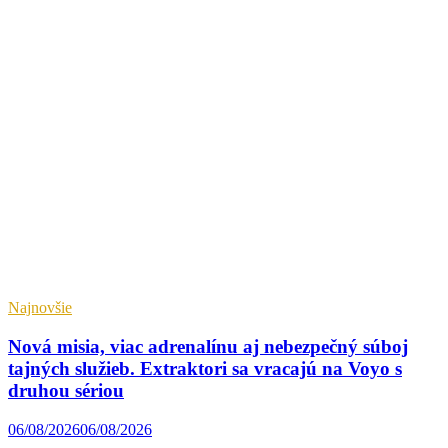
Najnovšie
Nová misia, viac adrenalínu aj nebezpečný súboj
tajných služieb. Extraktori sa vracajú na Voyo s
druhou sériou
06/08/2026
06/08/2026