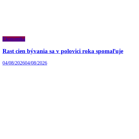
Ekonomika
Rast cien bývania sa v polovici roka spomaľuje
04/08/2026
04/08/2026