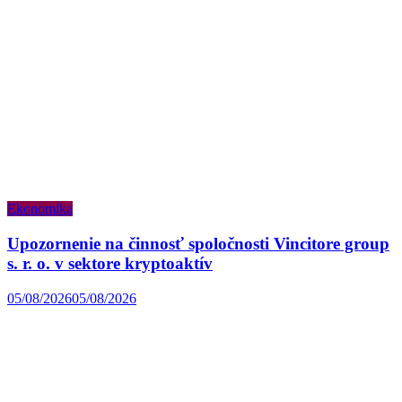
Ekonomika
Upozornenie na činnosť spoločnosti Vincitore group
s. r. o. v sektore kryptoaktív
05/08/2026
05/08/2026