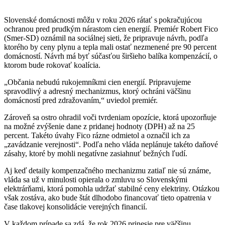
Slovenské domácnosti môžu v roku 2026 rátať s pokračujúcou
ochranou pred prudkým nárastom cien energií. Premiér Robert Fico
(Smer-SD) oznámil na sociálnej sieti, že pripravuje návrh, podľa
ktorého by ceny plynu a tepla mali ostať nezmenené pre 90 percent
domácností. Návrh má byť súčasťou širšieho balíka kompenzácií, o
ktorom bude rokovať koalícia.
„Občania nebudú rukojemníkmi cien energií. Pripravujeme
spravodlivý a adresný mechanizmus, ktorý ochráni väčšinu
domácností pred zdražovaním,“ uviedol premiér.
Zároveň sa ostro ohradil voči tvrdeniam opozície, ktorá upozorňuje
na možné zvýšenie dane z pridanej hodnoty (DPH) až na 25
percent. Takéto úvahy Fico rázne odmietol a označil ich za
„zavádzanie verejnosti“. Podľa neho vláda neplánuje takéto daňové
zásahy, ktoré by mohli negatívne zasiahnuť bežných ľudí.
Aj keď detaily kompenzačného mechanizmu zatiaľ nie sú známe,
vláda sa už v minulosti opierala o zmluvu so Slovenskými
elektrárňami, ktorá pomohla udržať stabilné ceny elektriny. Otázkou
však zostáva, ako bude štát dlhodobo financovať tieto opatrenia v
čase tlakovej konsolidácie verejných financií.
V každom prípade sa zdá, že rok 2026 prinesie pre väčšinu