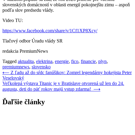
slovenských domácností v oblasti energií pokojnejšiu zimu – aspoň
podľa slov predsedu vlády.
Video TU:
https://www.facebook.com/share/v/1Cf1XP8Xcy/
Tlačový odbor Úradu vlády SR
redakcia PremiumNews
Tagged
aktualita
,
elektrina
,
energie
,
fico
,
financie
,
plyn
,
premiumnews
,
slovensko
Navigácia
⟵
Z ľadu až do sŕdc fanúšikov: Zomrel legendárny hokejista Peter
Veselovský
v
Veľkolepá výstava Titanic je v Bratislave otvorená už len do 24.
článku
augusta, deti do päť rokov majú vstup zdarma!
⟶
Ďaľšie články