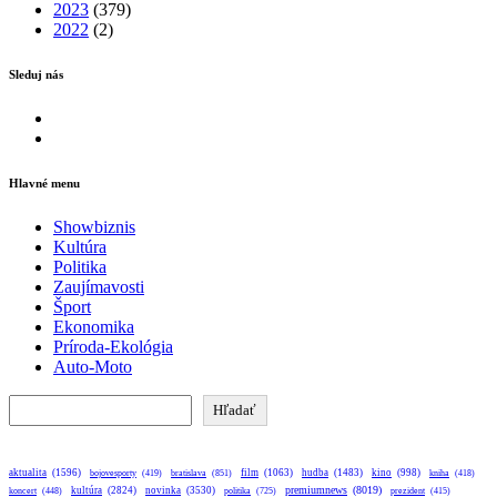
2023
(379)
2022
(2)
Sleduj nás
Facebook
Instagram
Hlavné menu
Showbiznis
Kultúra
Politika
Zaujímavosti
Šport
Ekonomika
Príroda-Ekológia
Auto-Moto
Hľadať
Hľadať
aktualita
(1596)
bratislava
(851)
film
(1063)
hudba
(1483)
kino
(998)
bojovesporty
(419)
kniha
(418)
premiumnews
(8019)
kultúra
(2824)
novinka
(3530)
koncert
(448)
politika
(725)
prezident
(415)