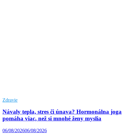
Zdravie
Návaly tepla, stres či únava? Hormonálna joga
pomáha viac, než si mnohé ženy myslia
06/08/2026
06/08/2026