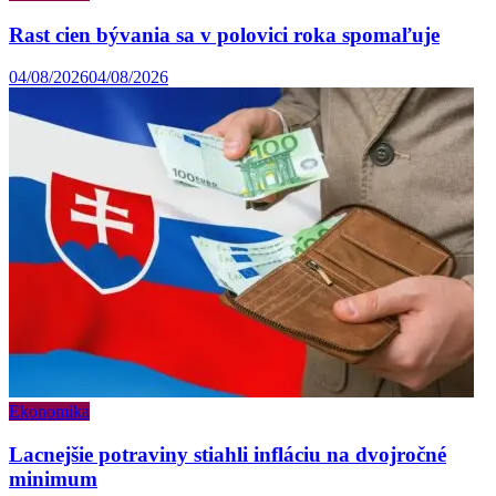
Rast cien bývania sa v polovici roka spomaľuje
04/08/2026
04/08/2026
Ekonomika
Lacnejšie potraviny stiahli infláciu na dvojročné
minimum