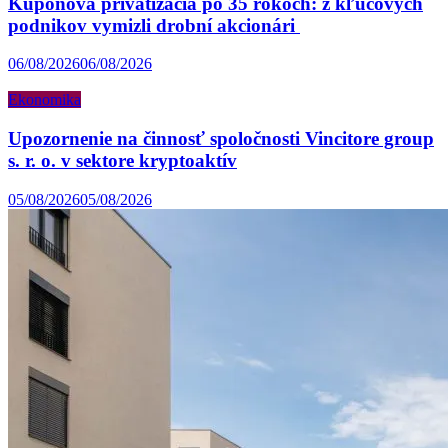
Kupónová privatizácia po 35 rokoch: z kľúčových
podnikov vymizli drobní akcionári
06/08/2026
06/08/2026
Ekonomika
Upozornenie na činnosť spoločnosti Vincitore group
s. r. o. v sektore kryptoaktív
05/08/2026
05/08/2026