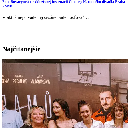
Pani Bovaryová v exkluzívnej inscenácii Činohry Národného divadla Praha
v SND
V aktuálnej divadelnej sezóne bude hosťovať…
Najčítanejšie