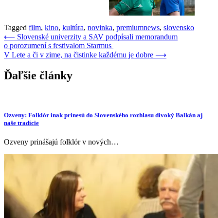
Tagged
film
,
kino
,
kultúra
,
novinka
,
premiumnews
,
slovensko
Navigácia
⟵
Slovenské univerzity a SAV podpísali memorandum
o porozumení s festivalom Starmus
v
V Lete a či v zime, na čistinke každému je dobre
⟶
článku
Ďaľšie články
Ozveny: Folklór inak prinesú do Slovenského rozhlasu divoký Balkán aj
naše tradície
Ozveny prinášajú folklór v nových…