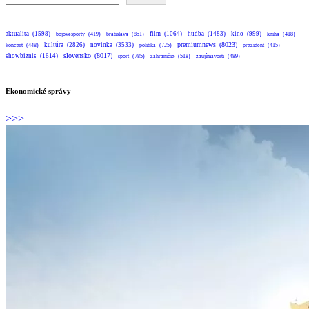
aktualita
(1598)
bratislava
(851)
film
(1064)
hudba
(1483)
kino
(999)
bojovesporty
(419)
kniha
(418)
premiumnews
(8023)
kultúra
(2826)
novinka
(3533)
koncert
(448)
politika
(725)
prezident
(415)
slovensko
(8017)
showbiznis
(1614)
sport
(785)
zahraničie
(518)
zaujímavosti
(489)
Ekonomické správy
>>>