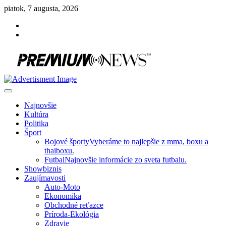
Skip
piatok, 7 augusta, 2026
to
Facebook
content
Instagram
Slovenská kultúra, šport, politika, šoubiznis …toto sa oplatí čítať!
Premium NEWS™
Najnovšie
Kultúra
Politika
Šport
Bojové športy
Vyberáme to najlepšie z mma, boxu a
thaiboxu.
Futbal
Najnovšie informácie zo sveta futbalu.
Showbiznis
Zaujímavosti
Auto-Moto
Ekonomika
Obchodné reťazce
Príroda-Ekológia
Zdravie