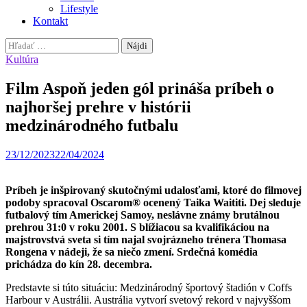
Lifestyle
Kontakt
Hľadať:
Kultúra
Film Aspoň jeden gól prináša príbeh o
najhoršej prehre v histórii
medzinárodného futbalu
23/12/2023
22/04/2024
Príbeh je inšpirovaný skutočnými udalosťami, ktoré do filmovej
podoby spracoval Oscarom® ocenený Taika Waititi. Dej sleduje
futbalový tím Americkej Samoy, neslávne známy brutálnou
prehrou 31:0 v roku 2001. S blížiacou sa kvalifikáciou na
majstrovstvá sveta si tím najal svojrázneho trénera Thomasa
Rongena v nádeji, že sa niečo zmení. Srdečná komédia
prichádza do kín 28. decembra.
Predstavte si túto situáciu: Medzinárodný športový štadión v Coffs
Harbour v Austrálii. Austrália vytvorí svetový rekord v najvyššom