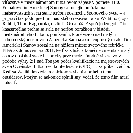
víťazstve v medzinárodnom futbalovom zápase v pomere 31:0.
Futbalový tím Americkej Samoy sa po tejto porážke na
majstrovstvách sveta stane terčom posmechu športového sveta – a
pripraví tak pôdu pre film maorského režiséra Taiku Waititiho (Jojo
Rabbit, Thor: Ragnarok), držiteľa Oscara®, Aspoň jeden gól.Táto
katastrofálna prehra sa stala najhoršou porážkou v histórii
medzinárodného futbalu, ponížením, ktoré viselo nad malým
tichomorským ostrovom Americká Samoa ako neúprosný mrak. Tím
Americkej Samoy zostal na najnižšom mieste svetového rebríčka
FIFA až do novembra 2011, keď sa situácia konečne zmenila a malý
ostrov dosiahol svoje historicky prvé medzinárodné víťazstvo v
podobe výhry 2:1 nad Tongou počas kvalifikácie na majstrovstvách
sveta Oceánskej futbalovej konfederácie (OFC).Tu sa príbeh začína.
Keď sa Waititi dozvedel o epickom zlyhaní a príbehu tímu
outsiderov, ktorým sa nakoniec splnili sny, vedel, že tento film musí
natočiť.