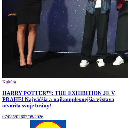
Kultúra
HARRY POTTER™: THE EXHIBITION JE V
PRAHE! Najväčšia a najkomplexnejšia výstava
otvorila svoje brány!
07/08/2026
07/08/2026