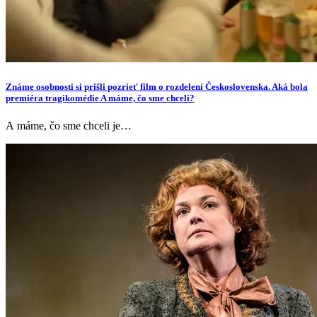
Známe osobnosti si prišli pozrieť film o rozdelení Československa. Aká bola
premiéra tragikomédie A máme, čo sme chceli?
A máme, čo sme chceli je…