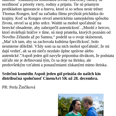
nezištnosť a priority viery, rodiny a prijatia. Tie sú priamym
protikladom ignorancie a hnevu, ktoré si so sebou nesie tréner
Thomas Rongen, keď na začiatku filmu prvýkrát prichádza do
krajiny. Keď sa Rongen otvorí americkému samojskému spôsobu
života, otvorí sa aj jeho srdce. Waititi sa mohol spoľahnúť na
herecké obsadenie, aby zabezpečil autentickosť. „Mnohí z hercov,
ktorí stvárňujú hráčov v tíme, sú moji priatelia, ktorých poznám od
Nového Zélandu až po Samou,“ podelil sa o svoje skúsenosti,
„Mať ich tam, aby sa zachovala kultúrna špecifickosť, bolo
nesmierne dôležité. Vždy som sa na nich mohol spoľahnúť, že mi
dajú vedieť, ak sa mi niečo nezdalo úplne správne alebo
autentické.”Aspoň jeden gól navyše pripomína divákom, že podstata
súťaže nie je definovaná tým, čo sa deje na ihrisku, ale
predovšetkým vzťahmi a ponaučeniami získanými mimo ihriska.
Srdečnú komédiu Aspoň jeden gól prináša do našich kín
distribučná spoločnosť CinemArt SK už 28. decembra.
PR: Perla Žinčíková