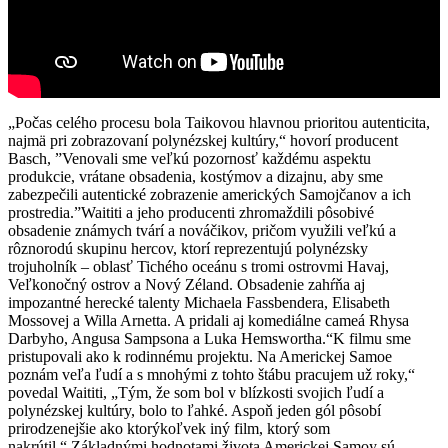
„Počas celého procesu bola Taikovou hlavnou prioritou autenticita,
najmä pri zobrazovaní polynézskej kultúry,“ hovorí producent
Basch, ”Venovali sme veľkú pozornosť každému aspektu
produkcie, vrátane obsadenia, kostýmov a dizajnu, aby sme
zabezpečili autentické zobrazenie amerických Samojčanov a ich
prostredia.”Waititi a jeho producenti zhromaždili pôsobivé
obsadenie známych tvárí a nováčikov, pričom využili veľkú a
rôznorodú skupinu hercov, ktorí reprezentujú polynézsky
trojuholník – oblasť Tichého oceánu s tromi ostrovmi Havaj,
Veľkonočný ostrov a Nový Zéland. Obsadenie zahŕňa aj
impozantné herecké talenty Michaela Fassbendera, Elisabeth
Mossovej a Willa Arnetta. A pridali aj komediálne cameá Rhysa
Darbyho, Angusa Sampsona a Luka Hemswortha.“K filmu sme
pristupovali ako k rodinnému projektu. Na Americkej Samoe
poznám veľa ľudí a s mnohými z tohto štábu pracujem už roky,“
povedal Waititi, „Tým, že som bol v blízkosti svojich ľudí a
polynézskej kultúry, bolo to ľahké. Aspoň jeden gól pôsobí
prirodzenejšie ako ktorýkoľvek iný film, ktorý som
nakrútil.“ Základnými hodnotami života Americkej Samoy sú