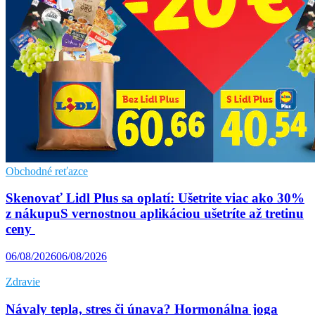
Obchodné reťazce
Skenovať Lidl Plus sa oplatí: Ušetrite viac ako 30%
z nákupuS vernostnou aplikáciou ušetríte až tretinu
ceny
06/08/2026
06/08/2026
Zdravie
Návaly tepla, stres či únava? Hormonálna joga