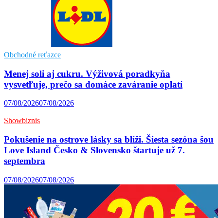
Obchodné reťazce
Menej soli aj cukru. Výživová poradkyňa
vysvetľuje, prečo sa domáce zaváranie oplatí
07/08/2026
07/08/2026
Showbiznis
Pokušenie na ostrove lásky sa blíži. Šiesta sezóna šou
Love Island Česko & Slovensko štartuje už 7.
septembra
07/08/2026
07/08/2026