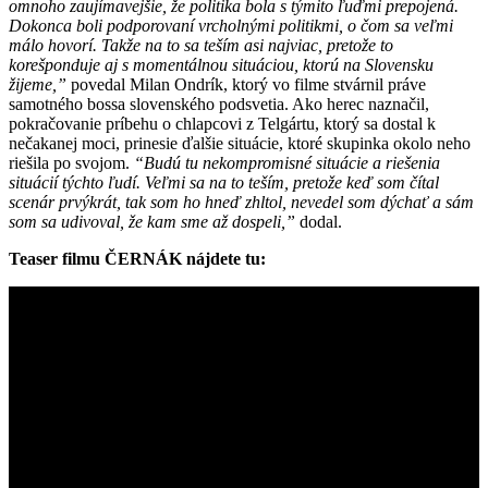
omnoho zaujímavejšie, že politika bola s týmito ľuďmi
prepojená.
Dokonca boli podporovaní vrcholnými politikmi, o čom sa veľmi
málo hovorí. Takže na to sa teším asi najviac, pretože to
korešponduje aj s momentálnou situáciou, ktorú na Slovensku
žijeme,”
povedal Milan Ondrík, ktorý vo filme stvárnil práve
samotného bossa slovenského podsvetia. Ako herec naznačil,
pokračovanie príbehu o chlapcovi z Telgártu, ktorý sa dostal k
nečakanej moci, prinesie ďalšie situácie, ktoré skupinka okolo neho
riešila po svojom.
“Budú tu nekompromisné situácie a riešenia
situácií týchto ľudí. Veľmi sa na to teším, pretože keď som čítal
scenár prvýkrát, tak som ho hneď zhltol, nevedel som dýchať a sám
som sa udivoval, že kam sme až dospeli,”
dodal.
Teaser filmu ČERNÁK nájdete tu: