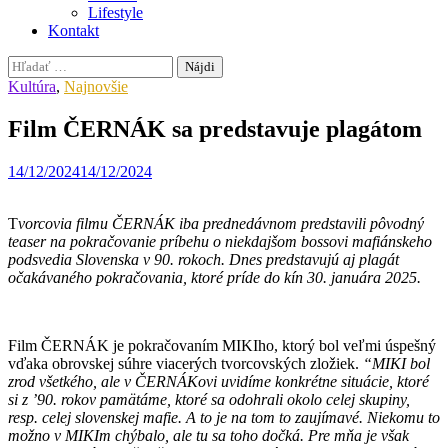
Lifestyle
Kontakt
Hľadať:
Kultúra
,
Najnovšie
Film ČERNÁK sa predstavuje plagátom
14/12/2024
14/12/2024
T
vorcovia filmu ČERNÁK iba prednedávnom predstavili pôvodný
teaser na pokračovanie príbehu o niekdajšom bossovi mafiánskeho
podsvedia Slovenska v 90. rokoch. Dnes predstavujú aj plagát
očakávaného pokračovania, ktoré príde do kín 30. januára 2025.
Film ČERNÁK je pokračovaním MIKIho, ktorý bol veľmi úspešný
vďaka obrovskej súhre viacerých tvorcovských zložiek.
“
MIKI bol
zrod všetkého, ale v ČERNÁKovi uvidíme konkrétne situácie, ktoré
si z ’90. rokov pamätáme, ktoré sa odohrali okolo celej skupiny,
resp. celej slovenskej mafie. A to je na tom to zaujímavé. Niekomu to
možno v MIKIm chýbalo, ale tu sa toho dočká. Pre mňa je však