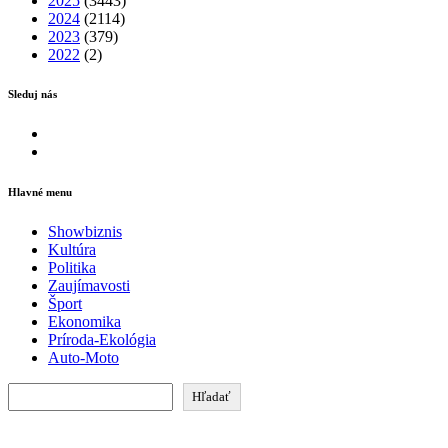
2025
(3443)
2024
(2114)
2023
(379)
2022
(2)
Sleduj nás
Facebook
Instagram
Hlavné menu
Showbiznis
Kultúra
Politika
Zaujímavosti
Šport
Ekonomika
Príroda-Ekológia
Auto-Moto
Hľadať
Hľadať