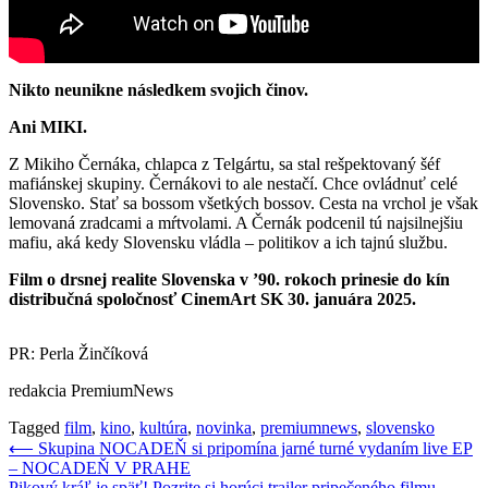
Nikto neunikne následkem svojich činov.
Ani MIKI.
Z Mikiho Černáka, chlapca z Telgártu, sa stal rešpektovaný šéf
mafiánskej skupiny. Černákovi to ale nestačí. Chce ovládnuť celé
Slovensko. Stať sa bossom všetkých bossov. Cesta na vrchol je však
lemovaná zradcami a mŕtvolami. A Černák podcenil tú najsilnejšiu
mafiu, aká kedy Slovensku vládla – politikov a ich tajnú službu.
Film o drsnej realite Slovenska v ’90. rokoch prinesie do kín
distribučná spoločnosť CinemArt SK 30. januára 2025.
PR: Perla Žinčíková
redakcia PremiumNews
Tagged
film
,
kino
,
kultúra
,
novinka
,
premiumnews
,
slovensko
Navigácia
⟵
Skupina NOCADEŇ si pripomína jarné turné vydaním live EP
– NOCADEŇ V PRAHE
v
Pikový kráľ je späť! Pozrite si horúci trailer pripečeného filmu