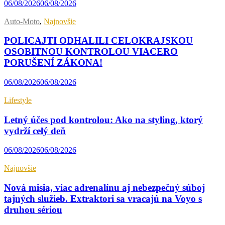
06/08/2026
06/08/2026
Auto-Moto
,
Najnovšie
POLICAJTI ODHALILI CELOKRAJSKOU
OSOBITNOU KONTROLOU VIACERO
PORUŠENÍ ZÁKONA!
06/08/2026
06/08/2026
Lifestyle
Letný účes pod kontrolou: Ako na styling, ktorý
vydrží celý deň
06/08/2026
06/08/2026
Najnovšie
Nová misia, viac adrenalínu aj nebezpečný súboj
tajných služieb. Extraktori sa vracajú na Voyo s
druhou sériou