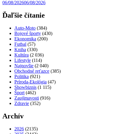
06/08/2026
06/08/2026
Ďaľšie čítanie
Auto-Moto
(384)
Bojové športy
(430)
Ekonomika
(200)
Futbal
(57)
Kniha
(330)
Kultúra
(2 036)
Lifestyle
(114)
Najnovšie
(2 040)
Obchodné reťazce
(385)
Politika
(921)
Príroda-Ekológia
(47)
Showbiznis
(1 115)
Šport
(462)
Zaujímavosti
(916)
Zdravie
(352)
Archív
2026
(2135)