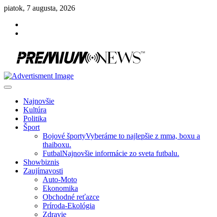
Skip
piatok, 7 augusta, 2026
to
Facebook
content
Instagram
Slovenská kultúra, šport, politika, šoubiznis …toto sa oplatí čítať!
Premium NEWS™
Najnovšie
Kultúra
Politika
Šport
Bojové športy
Vyberáme to najlepšie z mma, boxu a
thaiboxu.
Futbal
Najnovšie informácie zo sveta futbalu.
Showbiznis
Zaujímavosti
Auto-Moto
Ekonomika
Obchodné reťazce
Príroda-Ekológia
Zdravie