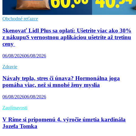
Obchodné reťazce
Skenovať Lidl Plus sa oplatí: Ušetrite viac ako 30%
z nákupuS vernostnou aplikáciou ušetríte až tretinu
ceny
06/08/2026
06/08/2026
Zdravie
Návaly tepla, stres či únava? Hormonálna joga
pomáha viac, než si mnohé ženy myslia
06/08/2026
06/08/2026
Zaujímavosti
V Ríme si pripomenú 4. výročie úmrtia kardinála
Jozefa Tomka