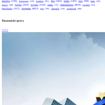
aktualita
(1596)
bratislava
(851)
film
(1063)
hudba
(1483)
kino
(998)
bojovesporty
(419)
kniha
(418)
premiumnews
(8019)
kultúra
(2824)
novinka
(3530)
koncert
(448)
politika
(725)
prezident
(415)
slovensko
(8013)
showbiznis
(1612)
sport
(785)
zahraničie
(516)
zaujímavosti
(489)
Ekonomické správy
>>>