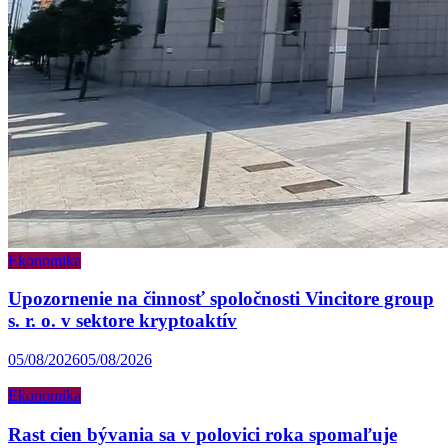
Ekonomika
Upozornenie na činnosť spoločnosti Vincitore group
s. r. o. v sektore kryptoaktív
05/08/2026
05/08/2026
Ekonomika
Rast cien bývania sa v polovici roka spomaľuje