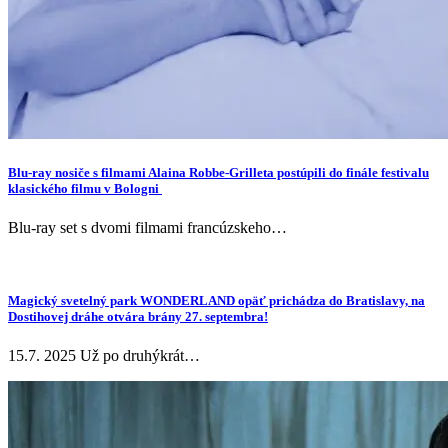
Blu-ray nosiče s filmami Alaina Robbe-Grilleta postúpili do finále festivalu
klasického filmu v Bologni
Blu-ray set s dvomi filmami francúzskeho…
Magický svetelný park WONDERLAND opäť prichádza do Bratislavy, na
Dostihovej dráhe otvára brány 27. septembra!
15.7. 2025 Už po druhýkrát…