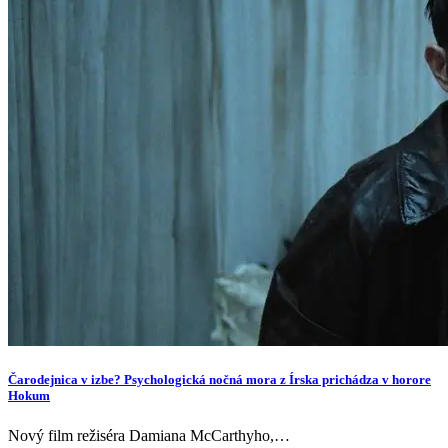
Čarodejnica v izbe? Psychologická nočná mora z Írska prichádza v horore
Hokum
Nový film režiséra Damiana McCarthyho,…