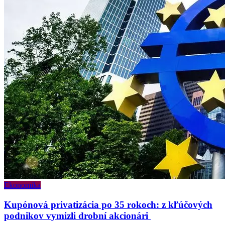
Ekonomika
Kupónová privatizácia po 35 rokoch: z kľúčových
podnikov vymizli drobní akcionári