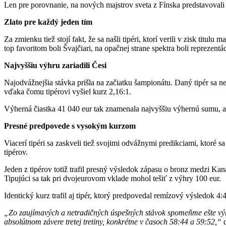
Len pre porovnanie, na nových majstrov sveta z Fínska predstavovali 
Zlato pre každý jeden tím
Za zmienku tiež stojí fakt, že sa našli tipéri, ktorí verili v zisk titu
top favoritom boli Švajčiari, na opačnej strane spektra boli reprezen
Najvyššiu výhru zariadili Česi
Najodvážnejšia stávka prišla na začiatku šampionátu. Daný tipér sa ne
vďaka čomu tipérovi vyšiel kurz 2,16:1.
Výherná čiastka 41 040 eur tak znamenala najvyššiu výhernú sumu, ak
Presné predpovede s vysokým kurzom
Viacerí tipéri sa zaskveli tiež svojimi odvážnymi predikciami, ktoré 
tipérov.
Jeden z tipérov totiž trafil presný výsledok zápasu o bronz medzi K
Tipujúci sa tak pri dvojeurovom vklade mohol tešiť z výhry 100 eur.
Identický kurz trafil aj tipér, ktorý predpovedal remízový výsledok 
„Zo zaujímavých a netradičných úspešných stávok spomeňme ešte výh
absolútnom závere tretej tretiny, konkrétne v časoch 58:44 a 59:52,“
d