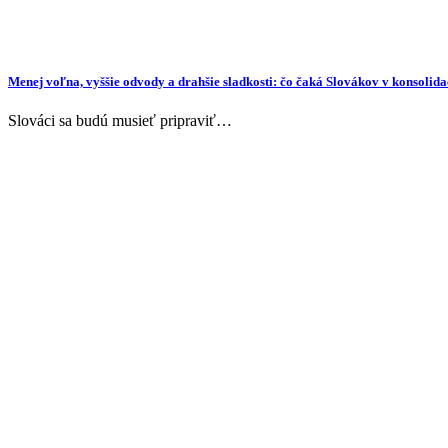
Menej voľna, vyššie odvody a drahšie sladkosti: čo čaká Slovákov v konsoli
Slováci sa budú musieť pripraviť…