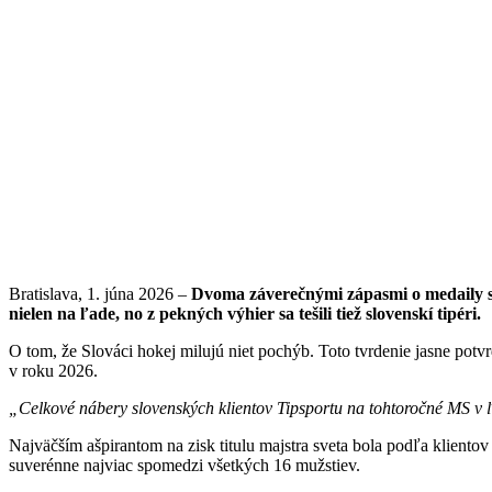
Bratislava, 1. júna 2026
–
Dvoma záverečnými zápasmi o medaily sa 
nielen na ľade, no z pekných výhier sa tešili tiež slovenskí tipéri.
O tom, že Slováci hokej milujú niet pochýb. Toto tvrdenie jasne pot
v roku 2026.
„Celkové nábery slovenských klientov Tipsportu na tohtoročné MS v ľ
Najväčším ašpirantom na zisk titulu majstra sveta bola podľa klientov
suverénne najviac spomedzi všetkých 16 mužstiev.