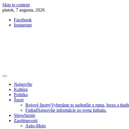
Skip to content
piatok, 7 augusta, 2026
Facebook
Instagram
Slovenská kultúra, šport, politika, šoubiznis …toto sa oplatí čítať!
Premium NEWS™
Najnovšie
Kultúra
Politika
Šport
Bojové športy
Vyberáme to najlepšie z mma, boxu a thai
Futbal
Najnovšie informácie zo sveta futbalu.
Showbiznis
Zaujímavosti
Auto-Moto