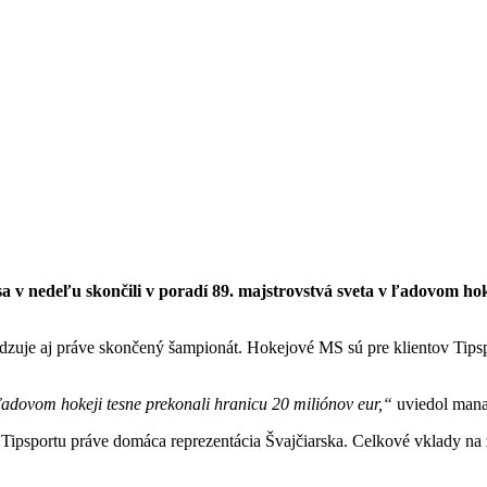
v nedeľu skončili v poradí 89. majstrovstvá sveta v ľadovom hoke
vrdzuje aj práve skončený šampionát. Hokejové MS sú pre klientov Tips
adovom hokeji tesne prekonali hranicu 20 miliónov eur,“
uviedol mana
 Tipsportu práve domáca reprezentácia Švajčiarska. Celkové vklady na zi