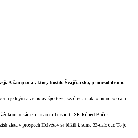
ji. A šampionát, ktorý hostilo Švajčiarsko, priniesol drámu
portu jedným z vrcholov športovej sezóny a inak tomu nebolo ani
žér komunikácie a hovorca Tipsportu SK Róbert Buček.
sk zlata v prospech Helvétov sa blížili k sume 33-tisíc eur. To je