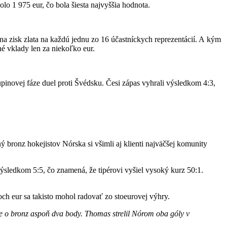
lo 1 975 eur, čo bola šiesta najvyššia hodnota.
vky na zisk zlata na každú jednu zo 16 účastníckych reprezentácií. A kým
ané vklady len za niekoľko eur.
upinovej fáze duel proti Švédsku. Česi zápas vyhrali výsledkom 4:3,
ý bronz hokejistov Nórska si všimli aj klienti najväčšej komunity
ýsledkom 5:5, čo znamená, že tipérovi vyšiel vysoký kurz 50:1.
och eur sa takisto mohol radovať zo stoeurovej výhry.
 o bronz aspoň dva body. Thomas strelil Nórom oba góly v