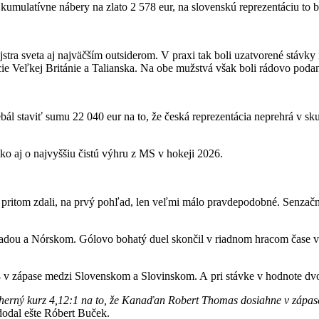
kumulatívne nábery na zlato 2 578 eur, na slovenskú reprezentáciu to bo
lu majstra sveta aj najväčším outsiderom. V praxi tak boli uzatvorené stá
tácie Veľkej Británie a Talianska. Na obe mužstvá však boli rádovo pod
bál staviť sumu 22 040 eur na to, že česká reprezentácia neprehrá v sk
o aj o najvyššiu čistú výhru z MS v hokeji 2026.
sa pritom zdali, na prvý pohľad, len veľmi málo pravdepodobné. Senzačn
anadou a Nórskom. Gólovo bohatý duel skončil v riadnom hracom čase v
4:4 v zápase medzi Slovenskom a Slovinskom. A pri stávke v hodnote dv
erný kurz 4,12:1 na to, že Kanaďan Robert Thomas dosiahne v zápase
odal ešte Róbert Buček.