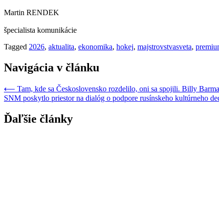
Martin RENDEK
špecialista komunikácie
Tagged
2026
,
aktualita
,
ekonomika
,
hokej
,
majstrovstvasveta
,
premi
Navigácia v článku
⟵
Tam, kde sa Československo rozdelilo, oni sa spojili. Billy Barm
SNM poskytlo priestor na dialóg o podpore rusínskeho kultúrneho de
Ďaľšie články