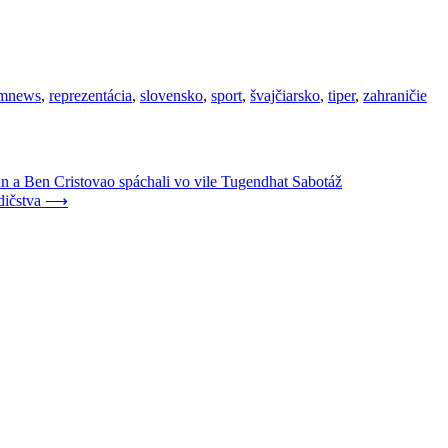
umnews
,
reprezentácia
,
slovensko
,
sport
,
švajčiarsko
,
tiper
,
zahraničie
an a Ben Cristovao spáchali vo vile Tugendhat Sabotáž
dičstva
⟶