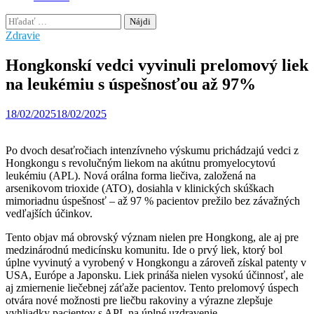
Hľadať:
Zdravie
Hongkonskí vedci vyvinuli prelomový liek
na leukémiu s úspešnosťou až 97%
18/02/2025
18/02/2025
Po dvoch desaťročiach intenzívneho výskumu prichádzajú vedci z
Hongkongu s revolučným liekom na akútnu promyelocytovú
leukémiu (APL). Nová orálna forma liečiva, založená na
arsenikovom trioxide (ATO), dosiahla v klinických skúškach
mimoriadnu úspešnosť – až 97 % pacientov prežilo bez závažných
vedľajších účinkov.
Tento objav má obrovský význam nielen pre Hongkong, ale aj pre
medzinárodnú medicínsku komunitu. Ide o prvý liek, ktorý bol
úplne vyvinutý a vyrobený v Hongkongu a zároveň získal patenty v
USA, Európe a Japonsku. Liek prináša nielen vysokú účinnosť, ale
aj zmiernenie liečebnej záťaže pacientov. Tento prelomový úspech
otvára nové možnosti pre liečbu rakoviny a výrazne zlepšuje
vyhliadky pacientov s APL na úplné uzdravenie.