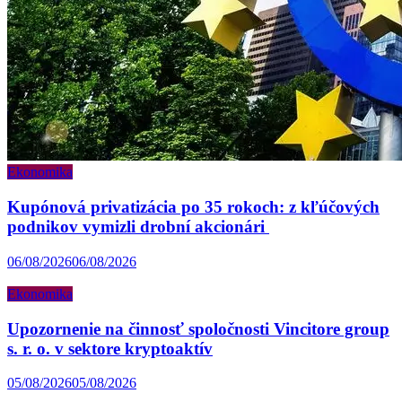
Ekonomika
Kupónová privatizácia po 35 rokoch: z kľúčových
podnikov vymizli drobní akcionári
06/08/2026
06/08/2026
Ekonomika
Upozornenie na činnosť spoločnosti Vincitore group
s. r. o. v sektore kryptoaktív
05/08/2026
05/08/2026