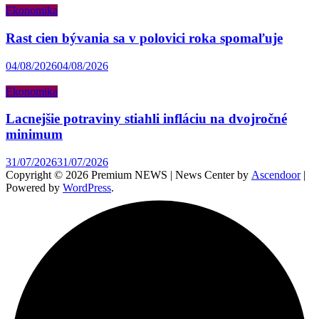
Ekonomika
Rast cien bývania sa v polovici roka spomaľuje
04/08/2026
04/08/2026
Ekonomika
Lacnejšie potraviny stiahli infláciu na dvojročné
minimum
31/07/2026
31/07/2026
Copyright © 2026 Premium NEWS | News Center by
Ascendoor
|
Powered by
WordPress
.