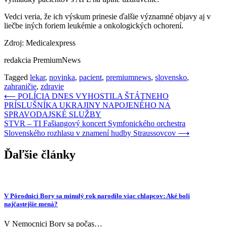
Vedci veria, že ich výskum prinesie ďalšie významné objavy aj v
liečbe iných foriem leukémie a onkologických ochorení.
Zdroj: Medicalexpress
redakcia PremiumNews
Tagged
lekar
,
novinka
,
pacient
,
premiumnews
,
slovensko
,
zahraničie
,
zdravie
Navigácia
⟵
POLÍCIA DNES VYHOSTILA ŠTÁTNEHO
PRÍSLUŠNÍKA UKRAJINY NAPOJENÉHO NA
v
SPRAVODAJSKÉ SLUŽBY
článku
STVR – TI Fašiangový koncert Symfonického orchestra
Slovenského rozhlasu v znamení hudby Straussovcov
⟶
Ďaľšie články
V Pôrodnici Bory sa minulý rok narodilo viac chlapcov: Aké boli
najčastejšie mená?
V Nemocnici Bory sa počas…