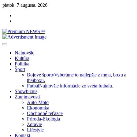
Skip
piatok, 7 augusta, 2026
to
Facebook
content
Instagram
Slovenská kultúra, šport, politika, šoubiznis …toto sa oplatí čítať!
Premium NEWS™
Najnovšie
Kultúra
Politika
Šport
Bojové športy
Vyberáme to najlepšie z mma, boxu a
thaiboxu.
Futbal
Najnovšie informácie zo sveta futbalu.
Showbiznis
Zaujímavosti
Auto-Moto
Ekonomika
Obchodné reťazce
Príroda-Ekológia
Zdravie
Lifestyle
Kontakt