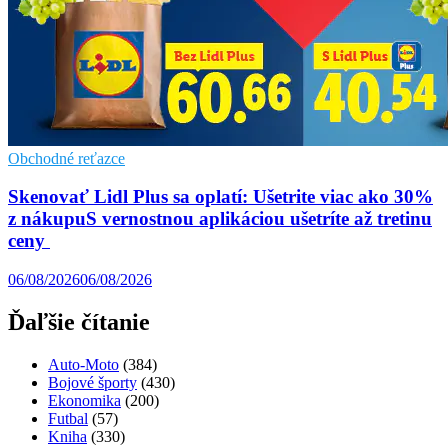
Obchodné reťazce
Skenovať Lidl Plus sa oplatí: Ušetrite viac ako 30%
z nákupuS vernostnou aplikáciou ušetríte až tretinu
ceny
06/08/2026
06/08/2026
Ďaľšie čítanie
Auto-Moto
(384)
Bojové športy
(430)
Ekonomika
(200)
Futbal
(57)
Kniha
(330)