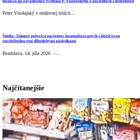
Reakcia na zavádzajúce tvrdenia P. Visolajského o pacientoch s hemofíliou
Peter Visolajský v nedávnej relácii…
Štúdia: Takmer polovica pacientov hospitalizovaných s kliešťovou
encefalitídou trpí dlhodobými následkami
Bratislava, 14. júla 2026 –…
Najčítanejšie