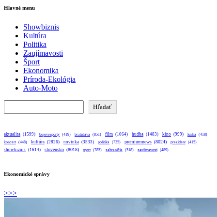
Hlavné menu
Showbiznis
Kultúra
Politika
Zaujímavosti
Šport
Ekonomika
Príroda-Ekológia
Auto-Moto
Hľadať
Hľadať
aktualita
(1599)
bratislava
(851)
film
(1064)
hudba
(1483)
kino
(999)
bojovesporty
(419)
kniha
(418)
premiumnews
(8024)
kultúra
(2826)
novinka
(3533)
koncert
(448)
politika
(725)
prezident
(415)
slovensko
(8018)
showbiznis
(1614)
sport
(785)
zahraničie
(518)
zaujímavosti
(489)
Ekonomické správy
>>>