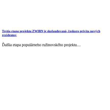
Tretia etapa projektu ZWIRN je skolaudovaná, čoskoro privíta nových
rezidentov
Ďalšia etapa populárneho ružinovského projektu…