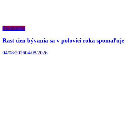
Ekonomika
Rast cien bývania sa v polovici roka spomaľuje
04/08/2026
04/08/2026