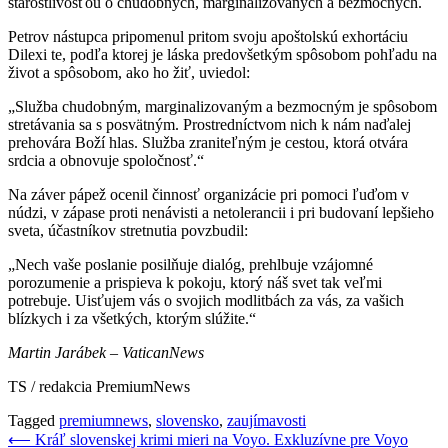
starostlivosťou o chudobných, marginalizovaných a bezmocných.
Petrov nástupca pripomenul pritom svoju apoštolskú exhortáciu
Dilexi te, podľa ktorej je láska predovšetkým spôsobom pohľadu na
život a spôsobom, ako ho žiť, uviedol:
„Služba chudobným, marginalizovaným a bezmocným je spôsobom
stretávania sa s posvätným. Prostredníctvom nich k nám naďalej
prehovára Boží hlas. Služba zraniteľným je cestou, ktorá otvára
srdcia a obnovuje spoločnosť.“
Na záver pápež ocenil činnosť organizácie pri pomoci ľuďom v
núdzi, v zápase proti nenávisti a netolerancii i pri budovaní lepšieho
sveta, účastníkov stretnutia povzbudil:
„Nech vaše poslanie posilňuje dialóg, prehlbuje vzájomné
porozumenie a prispieva k pokoju, ktorý náš svet tak veľmi
potrebuje. Uisťujem vás o svojich modlitbách za vás, za vašich
blízkych i za všetkých, ktorým slúžite.“
Martin Jarábek – VaticanNews
TS / redakcia PremiumNews
Tagged
premiumnews
,
slovensko
,
zaujímavosti
Navigácia
⟵
Kráľ slovenskej krimi mieri na Voyo. Exkluzívne pre Voyo