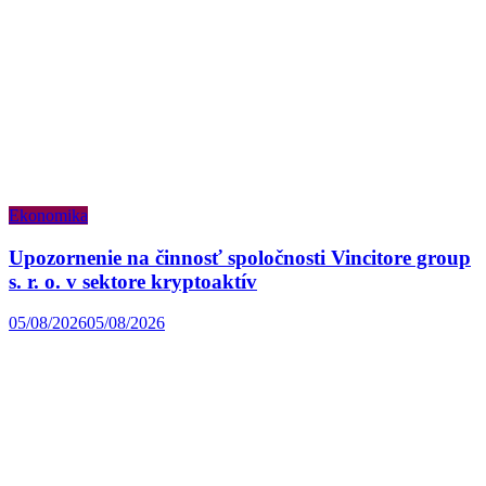
Ekonomika
Upozornenie na činnosť spoločnosti Vincitore group
s. r. o. v sektore kryptoaktív
05/08/2026
05/08/2026