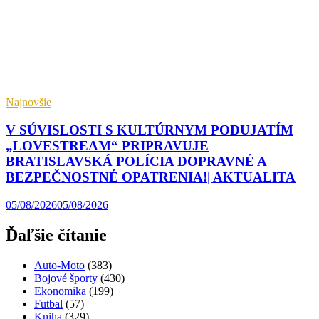
Najnovšie
V SÚVISLOSTI S KULTÚRNYM PODUJATÍM
„LOVESTREAM“ PRIPRAVUJE
BRATISLAVSKÁ POLÍCIA DOPRAVNÉ A
BEZPEČNOSTNÉ OPATRENIA!| AKTUALITA
05/08/2026
05/08/2026
Ďaľšie čítanie
Auto-Moto
(383)
Bojové športy
(430)
Ekonomika
(199)
Futbal
(57)
Kniha
(329)