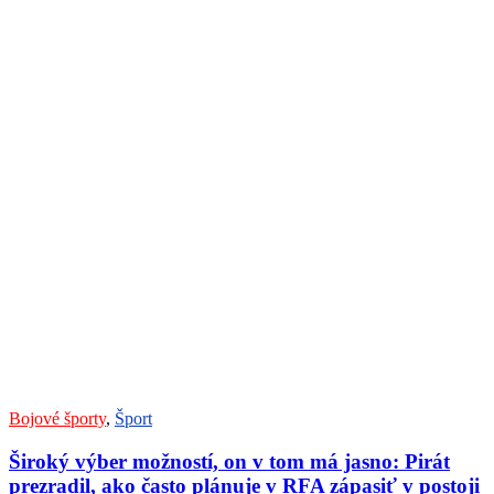
Bojové športy
,
Šport
Široký výber možností, on v tom má jasno: Pirát
prezradil, ako často plánuje v RFA zápasiť v postoji