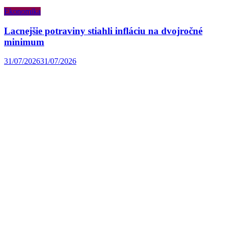
Ekonomika
Lacnejšie potraviny stiahli infláciu na dvojročné
minimum
31/07/2026
31/07/2026