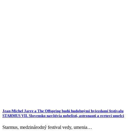
Jean-Michel Jarre a The Offspring budú hudobnými hviezdami festivalu
STARMUS VII. Slovensko navštívia nobelisti, astronauti a svetoví umelci
Starmus, medzinárodný festival vedy, umenia…