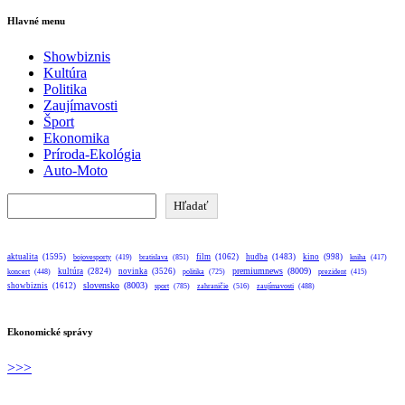
Hlavné menu
Showbiznis
Kultúra
Politika
Zaujímavosti
Šport
Ekonomika
Príroda-Ekológia
Auto-Moto
Hľadať
Hľadať
aktualita
(1595)
bratislava
(851)
film
(1062)
hudba
(1483)
kino
(998)
bojovesporty
(419)
kniha
(417)
premiumnews
(8009)
kultúra
(2824)
novinka
(3526)
koncert
(448)
politika
(725)
prezident
(415)
slovensko
(8003)
showbiznis
(1612)
sport
(785)
zahraničie
(516)
zaujímavosti
(488)
Ekonomické správy
>>>