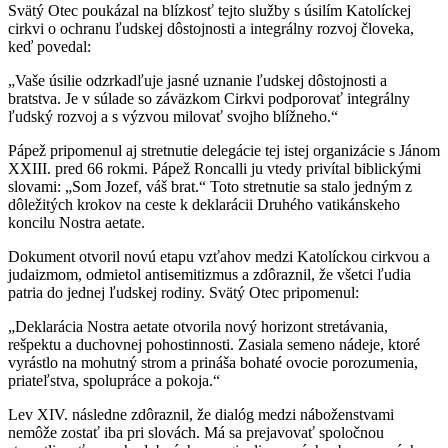
Svätý Otec poukázal na blízkosť tejto služby s úsilím Katolíckej
cirkvi o ochranu ľudskej dôstojnosti a integrálny rozvoj človeka,
keď povedal:
„Vaše úsilie odzrkadľuje jasné uznanie ľudskej dôstojnosti a
bratstva. Je v súlade so záväzkom Cirkvi podporovať integrálny
ľudský rozvoj a s výzvou milovať svojho blížneho.“
Pápež pripomenul aj stretnutie delegácie tej istej organizácie s Jánom
XXIII. pred 66 rokmi. Pápež Roncalli ju vtedy privítal biblickými
slovami: „Som Jozef, váš brat.“ Toto stretnutie sa stalo jedným z
dôležitých krokov na ceste k deklarácii Druhého vatikánskeho
koncilu Nostra aetate.
Dokument otvoril novú etapu vzťahov medzi Katolíckou cirkvou a
judaizmom, odmietol antisemitizmus a zdôraznil, že všetci ľudia
patria do jednej ľudskej rodiny. Svätý Otec pripomenul:
„Deklarácia Nostra aetate otvorila nový horizont stretávania,
rešpektu a duchovnej pohostinnosti. Zasiala semeno nádeje, ktoré
vyrástlo na mohutný strom a prináša bohaté ovocie porozumenia,
priateľstva, spolupráce a pokoja.“
Lev XIV. následne zdôraznil, že dialóg medzi náboženstvami
nemôže zostať iba pri slovách. Má sa prejavovať spoločnou