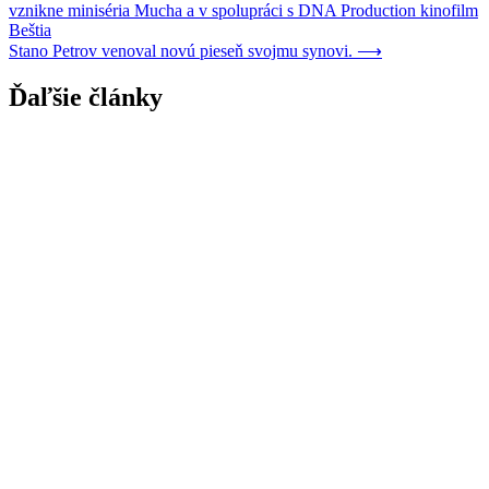
vznikne miniséria Mucha a v spolupráci s DNA Production kinofilm
v
Beštia
článku
Stano Petrov venoval novú pieseň svojmu synovi.
⟶
Ďaľšie články