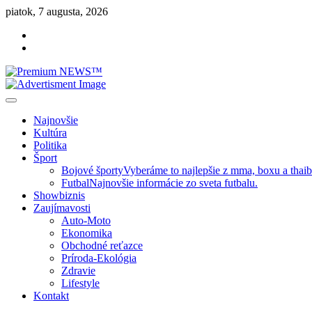
Skip
piatok, 7 augusta, 2026
to
Facebook
content
Instagram
Slovenská kultúra, šport, politika, šoubiznis …toto sa oplatí čítať!
Premium NEWS™
Najnovšie
Kultúra
Politika
Šport
Bojové športy
Vyberáme to najlepšie z mma, boxu a thai
Futbal
Najnovšie informácie zo sveta futbalu.
Showbiznis
Zaujímavosti
Auto-Moto
Ekonomika
Obchodné reťazce
Príroda-Ekológia
Zdravie
Lifestyle
Kontakt