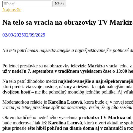
Hľadať:
Najnovšie
Na telo sa vracia na obrazovky TV Markíz
02/09/2025
02/09/2025
Na telo patrí medzi najsledovanejšie a najrešpektovanejšie politické d
Po letnej prestávke sa na obrazovky
televízie Markíza
vracia jedna z
už v nedeľu 7. septembra v tradičnom vysielacom čase o 13:00 h
Na telo patrí dlhodobo medzi
najsledovanejšie a najrešpektovanejši
ktorí predstavia svoje postoje, názory a riešenia k najaktuálnejším u
dvojicou hostí
– nie iba pohodlný monológ jedného politika. Aj vďak
Moderátorkou relácie je
Karolína Lacová
, ktorá bude aj v novej sez
vracia po letnej prestávke späť na obrazovky. Verím, že aj túto sezónu
Okrem tradičného nedeľného vysielania
prichádza TV Markíza od 
bude moderovať taktiež
Karolína Lacová
, ktorá otvorí aktuálne spo
plus
prinesie
ešte hlbší pohľad na dianie doma aj v zahraničí
a roz