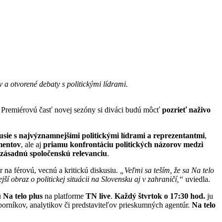
v a otvorené debaty s politickými lídrami.
. Premiérovú časť novej sezóny si diváci budú môcť
pozrieť naživo
usie s najvýznamnejšími politickými lídrami a reprezentantmi
,
mentov
, ale aj
priamu konfrontáciu politických názorov
medzi
 zásadnú spoločenskú relevanciu
.
r na férovú, vecnú a kritickú diskusiu.
„Veľmi sa teším, že sa Na telo
ší obraz o politickej situácii na Slovensku aj v zahraničí,“
uviedla.
u
Na telo plus
na platforme
TN live
.
Každý štvrtok o 17:30 hod.
ju
odborníkov, analytikov či predstaviteľov prieskumných agentúr.
Na telo