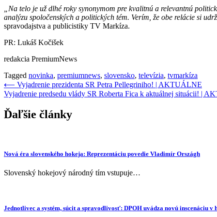
„Na telo je už dlhé roky synonymom pre kvalitnú a relevantnú politic
analýzu spoločenských a politických tém. Verím, že obe relácie si udrž
spravodajstva a publicistiky TV Markíza.
PR: Lukáš Kočišek
redakcia PremiumNews
Tagged
novinka
,
premiumnews
,
slovensko
,
televízia
,
tvmarkíza
Navigácia
⟵
Vyjadrenie prezidenta SR Petra Pellegriniho! | AKTUÁLNE
Vyjadrenie predsedu vlády SR Roberta Fica k aktuálnej situácii! |
v
článku
Ďaľšie články
Nová éra slovenského hokeja: Reprezentáciu povedie Vladimír Országh
Slovenský hokejový národný tím vstupuje…
Jednotlivec a systém, súcit a spravodlivosť: DPOH uvádza novú inscenáciu