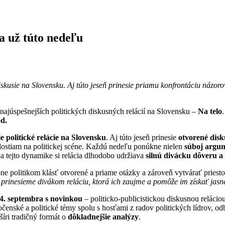
a už túto nedeľu
iskusie na Slovensku. Aj túto jeseň prinesie priamu konfrontáciu názoro
 najúspešnejších politických diskusných relácií na Slovensku –
Na telo
od.
e politické relácie na Slovensku
. Aj túto jeseň prinesie
otvorené disk
dalostiam na politickej scéne. Každú nedeľu ponúkne nielen
súboj argu
a tejto dynamike si relácia dlhodobo udržiava
silnú divácku dôveru a
óne politikom klásť otvorené a priame otázky a zároveň vytvárať priesto
 prinesieme divákom reláciu, ktorá ich zaujme a pomôže im získať jasnej
4. septembra s novinkou
– politicko-publicistickou diskusnou relácio
ločenské a politické témy spolu s hosťami z radov politických lídrov, 
šíri tradičný formát o
dôkladnejšie analýzy
.