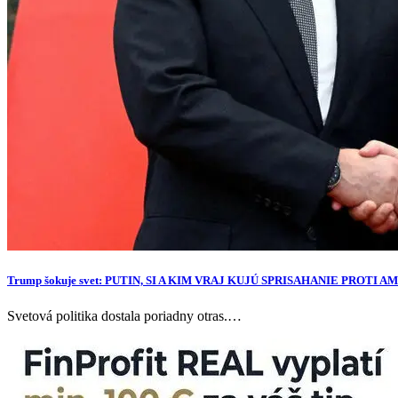
Trump šokuje svet: PUTIN, SI A KIM VRAJ KUJÚ SPRISAHANIE PROTI 
Svetová politika dostala poriadny otras.…