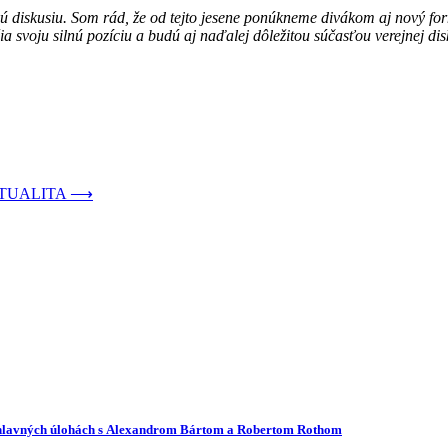
kú diskusiu. Som rád, že od tejto jesene ponúkneme divákom aj nový for
ia svoju silnú pozíciu a budú aj naďalej dôležitou súčasťou verejnej di
 AKTUALITA
⟶
 v hlavných úlohách s Alexandrom Bártom a Robertom Rothom