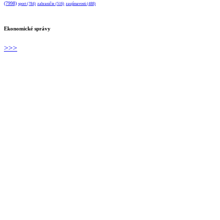
(7998)
sport
(784)
zahraničie
(516)
zaujímavosti
(488)
Ekonomické správy
>>>