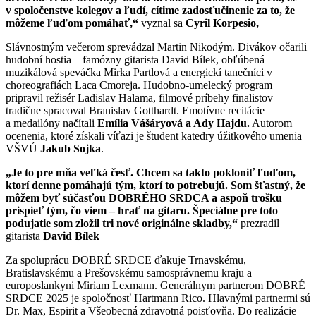
v spoločenstve kolegov a ľudí, cítime zadosťučinenie za to, že
môžeme ľuďom pomáhať,“
vyznal sa
Cyril Korpesio,
Slávnostným večerom sprevádzal Martin Nikodým. Divákov očarili
hudobní hostia – famózny gitarista David Bílek, obľúbená
muzikálová speváčka Mirka Partlová a energickí tanečníci v
choreografiách Laca Cmoreja. Hudobno-umelecký program
pripravil režisér Ladislav Halama, filmové príbehy finalistov
tradične spracoval Branislav Gotthardt. Emotívne recitácie
a medailóny načítali
Emília Vášáryová a Ady Hajdu.
Autorom
ocenenia, ktoré získali víťazi je študent katedry úžitkového umenia
VŠVÚ
Jakub Sojka
.
„Je to pre mňa veľká česť. Chcem sa takto pokloniť ľuďom,
ktorí denne pomáhajú tým, ktorí to potrebujú. Som šťastný, že
môžem byť súčasťou DOBRÉHO SRDCA a aspoň trošku
prispieť tým, čo viem – hrať na gitaru. Špeciálne pre toto
podujatie som zložil tri nové originálne skladby,“
prezradil
gitarista
David Bílek
Za spoluprácu DOBRÉ SRDCE ďakuje Trnavskému,
Bratislavskému a Prešovskému samosprávnemu kraju a
europoslankyni Miriam Lexmann. Generálnym partnerom DOBRÉ
SRDCE 2025 je spoločnosť Hartmann Rico. Hlavnými partnermi sú
Dr. Max, Espirit a Všeobecná zdravotná poisťovňa. Do realizácie