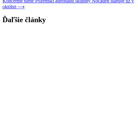
Koncertné turné Pozemskí astronauti skupiny Nocadeň štartuje už v
októbri
⟶
Ďaľšie články