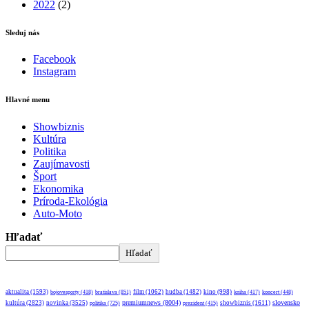
2022
(2)
Sleduj nás
Facebook
Instagram
Hlavné menu
Showbiznis
Kultúra
Politika
Zaujímavosti
Šport
Ekonomika
Príroda-Ekológia
Auto-Moto
Hľadať
Hľadať
aktualita
(1593)
bratislava
(851)
film
(1062)
hudba
(1482)
kino
(998)
bojovesporty
(418)
kniha
(417)
koncert
(448)
premiumnews
(8004)
slovensko
kultúra
(2823)
novinka
(3525)
showbiznis
(1611)
politika
(725)
prezident
(415)