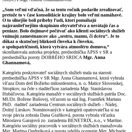
„Som veľmi vďačná, že sa tento ročník podarilo zrealizovať,
pretože to v čase konsolidácie krajiny bolo veľmi namáhavé.
O to silnejšie boli príbehy ľudí, ktorí pomáhajú
najzraniteľnejším skupinám obyvateľstva a nerátajú čas a
peniaze. Bolo dojímavé počúvať ako klienti sociálnych služieb
vnímajú zamestnancov ako „sestru, mamu, či dcéru“. Je to
dôkaz o skutočnej blízkosti človeka k človeku,
o spolupatričnosti, ktorá vytvára atmosféru domova,“
skonštatovala autorka projektu, predsedníčka APSS v SR a
predsedníčka poroty DOBRÉHO SRDCA
Mgr.
Anna
Ghannamová,
Kategóriu poskytovateľ sociálnych služieb mala na starosti
predsedníčka APSS v SR Mgr. Anna Ghannamová, ktorá vybrala
víťaza Dom detí Božieho milosrdenstva, n. o. Matice Slovenskej,
Stropkov, na čele s riaditeľkou zariadenia Mgr. Stanislavou
Hubáčovou. Kategória manažér v sociálnych službách patrila Doc.
MUDr. Božene Bušovej, víťazom sa stal Ing. František Martaus
PhD. riaditeľ zariadenia Centrum sociálnych služieb – Nádej,
Dolný Lieskov. Nominovaných v kategórii opatrovateľka si na
svoje plecia zobrala Dana Grafiková, porota vybrala víťazku
Miroslavu Garajovú zo zariadenia BENETRIX, n.o., v Martine.
Kategóriu sociálny pracovník v sociálnych službách manažovala
Mgr. Martina Ondrejková a porota udelila ocenenie Mgr. Michaele