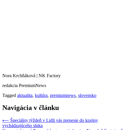
Nora Krchňáková | NK Factory
redakcia PremiumNews
Tagged
aktualita
,
kultúra
,
premiumnews
,
slovensko
Navigácia v článku
⟵
Špeciálny týždeň v Lidli vás prenesie do krajiny
vychádzajúceho slnka