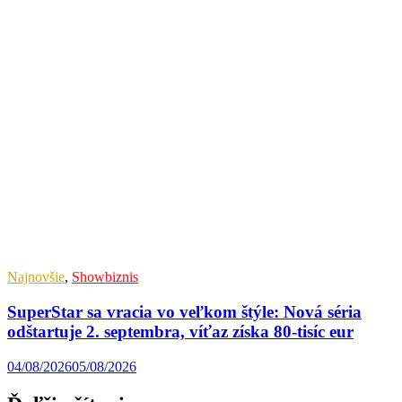
Najnovšie
,
Showbiznis
SuperStar sa vracia vo veľkom štýle: Nová séria
odštartuje 2. septembra, víťaz získa 80-tisíc eur
04/08/2026
05/08/2026