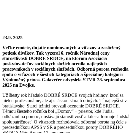
23.9. 2025
Veľké emócie, dojatie nominovaných a víťazov a zaslúžený
potlesk divákov.
Tak vyzeral 6. ročník Národnej ceny
starostlivosti DOBRÉ SRDCE, na ktorom Asociácia
poskytovateľov sociálnych služieb ocenila najlepších
pracovníkoch v sociálnych službách. Odborná porota rozhodla
spolu o víťazoch v šiestich kategóriách a špeciálnej kategórii
Výnimočný prínos. Galavečer odvysiela STVR 28. septembra
2025 na Dvojke.
Už šiesty rok hľadalo DOBRÉ SRDCE svojich hrdinov, ktorí sa
nielen profesionálne, ale aj s láskou starajú o iných. Tí najlepší si v
bratislavskej Starej tržnici prevzali ocenenie DOBRÉ SRDCE.
Témou šiesteho ročníka bol „Domov“ – priestor, kde ľudia,
odkázaní na pomoc, dostávajú starostlivosť a kde sa formuje ľudská
spolupatričnosť. O víťazoch rozhodovala odborná porota na čele s
predsedníčkou APSS v SR a predsedníčkou poroty DOBRÉHO
SRDCA Mgr. Annou Ghannamovou.