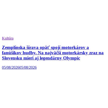
Kultúra
Zemplínska šírava opäť spojí motorkárov a
fanúšikov hudby. Na najväčší motorkársky zraz na
Slovensku mieri aj legendárny Olympic
05/08/2026
05/08/2026