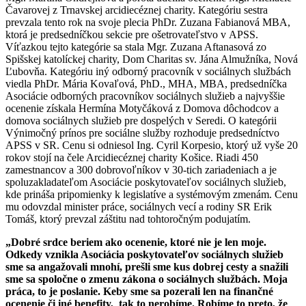
Čavarovej z Trnavskej arcidiecéznej charity. Kategóriu sestra
prevzala tento rok na svoje plecia PhDr. Zuzana Fabianová MBA,
ktorá je predsedníčkou sekcie pre ošetrovateľstvo v APSS.
Víťazkou tejto kategórie sa stala Mgr. Zuzana Aftanasová zo
Spišskej katolíckej charity, Dom Charitas sv. Jána Almužníka, Nová
Ľubovňa. Kategóriu iný odborný pracovník v sociálnych službách
viedla PhDr. Mária Kovaľová, PhD., MHA, MBA, predsedníčka
Asociácie odborných pracovníkov sociálnych služieb a najvyššie
ocenenie získala Hermína Motyčáková z Domova dôchodcov a
domova sociálnych služieb pre dospelých v Seredi. O kategórii
Výnimočný prínos pre sociálne služby rozhoduje predsedníctvo
APSS v SR. Cenu si odniesol Ing. Cyril Korpesio, ktorý
už vyše 20
rokov stojí na čele Arcidiecéznej charity Košice. Riadi 450
zamestnancov a 300 dobrovoľníkov v 30-tich zariadeniach a je
spoluzakladateľom Asociácie poskytovateľov sociálnych služieb,
kde prináša pripomienky k legislatíve a systémovým zmenám. Cenu
mu odovzdal minister práce, sociálnych vecí a rodiny SR Erik
Tomáš, ktorý prevzal záštitu nad tohtoročným podujatím.
„Dobré srdce beriem ako ocenenie, ktoré nie je len moje.
Odkedy vznikla
Asociácia poskytovateľov sociálnych služieb
sme sa angažovali mnohí, prešli sme kus dobrej cesty a snažili
sme sa spoločne o zmenu zákona o sociálnych službách. Moja
práca, to je poslanie. Keby sme sa pozerali len na finančné
ocenenie či iné benefity, tak to nerobíme. Robíme to preto, že