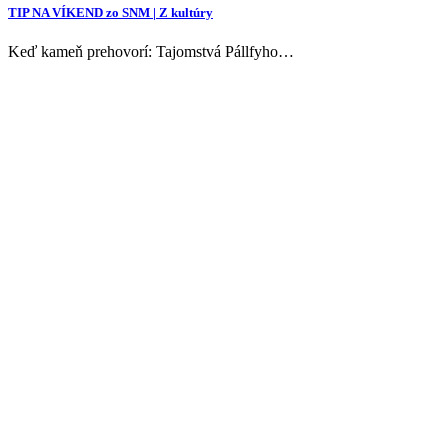
TIP NA VÍKEND zo SNM | Z kultúry
Keď kameň prehovorí: Tajomstvá Pállfyho…