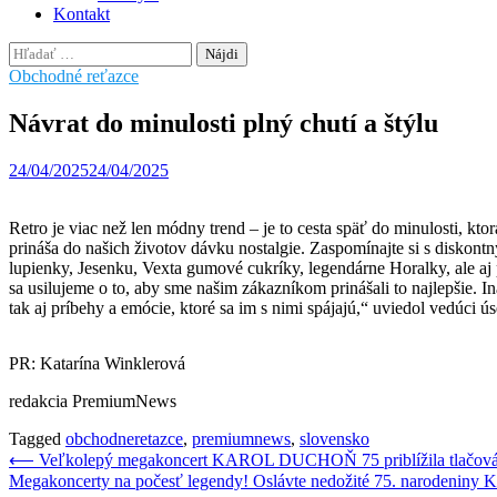
Kontakt
Hľadať:
Obchodné reťazce
Návrat do minulosti plný chutí a štýlu
24/04/2025
24/04/2025
Retro je viac než len módny trend – je to cesta späť do minulosti, kt
prináša do našich životov dávku nostalgie. Zaspomínajte si s diskon
lupienky, Jesenku, Vexta gumové cukríky, legendárne Horalky, ale aj
sa usilujeme o to, aby sme našim zákazníkom prinášali to najlepšie. I
tak aj príbehy a emócie, ktoré sa im s nimi spájajú,“ uviedol vedúci
PR: Katarína Winklerová
redakcia PremiumNews
Tagged
obchodneretazce
,
premiumnews
,
slovensko
Navigácia
⟵
Veľkolepý megakoncert KAROL DUCHOŇ 75 priblížila tlačová k
Megakoncerty na počesť legendy! Oslávte nedožité 75. narodeniny 
v