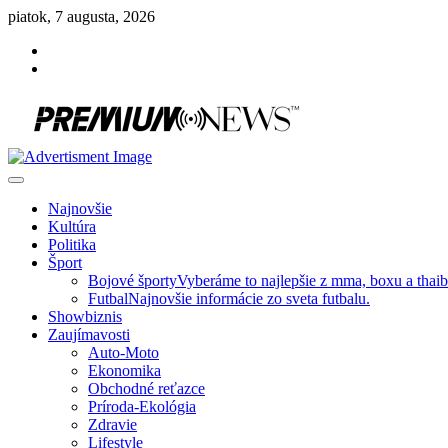
Skip
piatok, 7 augusta, 2026
to
Facebook
content
Instagram
Slovenská kultúra, šport, politika, šoubiznis …toto sa oplatí čítať!
Premium NEWS™
Najnovšie
Kultúra
Politika
Šport
Bojové športy
Vyberáme to najlepšie z mma, boxu a thai
Futbal
Najnovšie informácie zo sveta futbalu.
Showbiznis
Zaujímavosti
Auto-Moto
Ekonomika
Obchodné reťazce
Príroda-Ekológia
Zdravie
Lifestyle