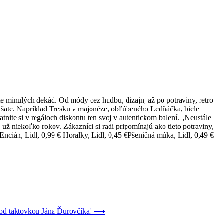
hute minulých dekád. Od módy cez hudbu, dizajn, až po potraviny, retro
ro šate. Napríklad Tresku v majonéze, obľúbeného Ledňáčka, biele
ite si v regáloch diskontu ten svoj v autentickom balení. „Neustále
 už niekoľko rokov. Zákazníci si radi pripomínajú ako tieto potraviny,
Encián, Lidl, 0,99 € Horalky, Lidl, 0,45 €Pšeničná múka, Lidl, 0,49 €
od taktovkou Jána Ďurovčíka!
⟶