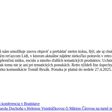
orá nám umožňuje znovu objaviť a prebádať nielen krásu, štýl, ale aj c
tným reťazcom Lidl, v ktorom aktuálne nájdete niekoľko potravín v ret
 pšeničnú múku, encián a mnoho ďalších tematických produktov. Uchmatn
nak tomu nie je ani pri tematických ponukách. Retro týždeň žne úspechy
 úseku komunikácie Tomáš Bezák. Ponuka je platná do nedele 27.4.2025.
onferencia v Bratislave
Karola Duchoňa s Helenou Vondráčkovou či Máriou Čírovou na turné p