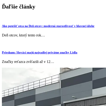
článku
Ďaľšie články
Ako potešiť otca na Deň otcov: moderná starostlivosť v hlavnej úlohe
Deň otcov, ktorý tento rok…
Prieskum: Slováci majú najradšej privátne značky Lidla
Značky reťazca zvíťazili až v 12…