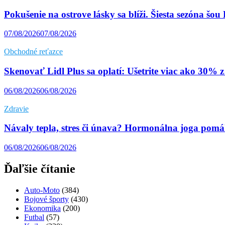
Pokušenie na ostrove lásky sa blíži. Šiesta sezóna šo
07/08/2026
07/08/2026
Obchodné reťazce
Skenovať Lidl Plus sa oplatí: Ušetrite viac ako 30% 
06/08/2026
06/08/2026
Zdravie
Návaly tepla, stres či únava? Hormonálna joga pomáh
06/08/2026
06/08/2026
Ďaľšie čítanie
Auto-Moto
(384)
Bojové športy
(430)
Ekonomika
(200)
Futbal
(57)