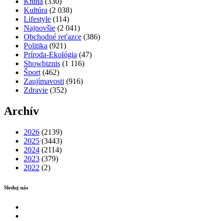
Kniha
(330)
Kultúra
(2 038)
Lifestyle
(114)
Najnovšie
(2 041)
Obchodné reťazce
(386)
Politika
(921)
Príroda-Ekológia
(47)
Showbiznis
(1 116)
Šport
(462)
Zaujímavosti
(916)
Zdravie
(352)
Archív
2026
(2139)
2025
(3443)
2024
(2114)
2023
(379)
2022
(2)
Sleduj nás
Facebook
Instagram