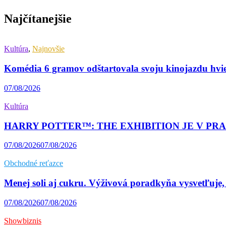
Najčítanejšie
Kultúra
,
Najnovšie
Komédia 6 gramov odštartovala svoju kinojazdu hvi
07/08/2026
Kultúra
HARRY POTTER™: THE EXHIBITION JE V PRAHE! Naj
07/08/2026
07/08/2026
Obchodné reťazce
Menej soli aj cukru. Výživová poradkyňa vysvetľuje,
07/08/2026
07/08/2026
Showbiznis