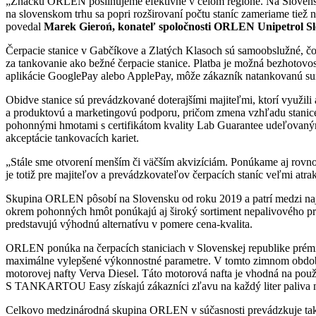
„Značku ORLEN posilňujeme efektívne v celom regióne. Na Slovensku 
na slovenskom trhu sa popri rozširovaní počtu staníc zameriame tiež n
povedal
Marek Gieroń, konateľ spoločnosti ORLEN Unipetrol Sl
Čerpacie stanice v Gabčíkove a Zlatých Klasoch sú samoobslužné, čo 
za tankovanie ako bežné čerpacie stanice. Platba je možná bezhotovos
aplikácie GooglePay alebo ApplePay, môže zákazník natankovanú sumu
Obidve stanice sú prevádzkované doterajšími majiteľmi, ktorí využi
a produktovú a marketingovú podporu, pričom zmena vzhľadu stanice
pohonnými hmotami s certifikátom kvality Lab Guarantee udeľovaný
akceptácie tankovacích kariet.
„Stále sme otvorení menším či väčším akvizíciám. Ponúkame aj rovn
je totiž pre majiteľov a prevádzkovateľov čerpacích staníc veľmi atr
Skupina ORLEN pôsobí na Slovensku od roku 2019 a patrí medzi najrýc
okrem pohonných hmôt ponúkajú aj široký sortiment nepalivového pre
predstavujú výhodnú alternatívu v pomere cena-kvalita.
ORLEN ponúka na čerpacích staniciach v Slovenskej republike prémio
maximálne vylepšené výkonnostné parametre. V tomto zimnom období 
motorovej nafty Verva Diesel. Táto motorová nafta je vhodná na pou
S TANKARTOU Easy získajú zákazníci zľavu na každý liter paliva n
Celkovo medzinárodná skupina ORLEN v súčasnosti prevádzkuje takm