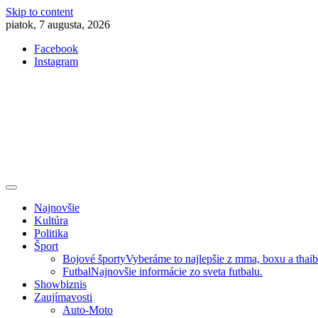
Skip to content
piatok, 7 augusta, 2026
Facebook
Instagram
Slovenská kultúra, šport, politika, šoubiznis …toto sa oplatí čítať!
Premium NEWS™
Najnovšie
Kultúra
Politika
Šport
Bojové športy
Vyberáme to najlepšie z mma, boxu a thai
Futbal
Najnovšie informácie zo sveta futbalu.
Showbiznis
Zaujímavosti
Auto-Moto