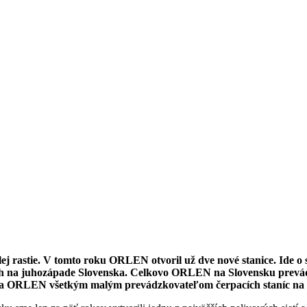
rastie. V tomto roku ORLEN otvoril už dve nové stanice. Ide o s
och na juhozápade Slovenska. Celkovo ORLEN na Slovensku prevádz
úka ORLEN všetkým malým prevádzkovateľom čerpacích staníc na