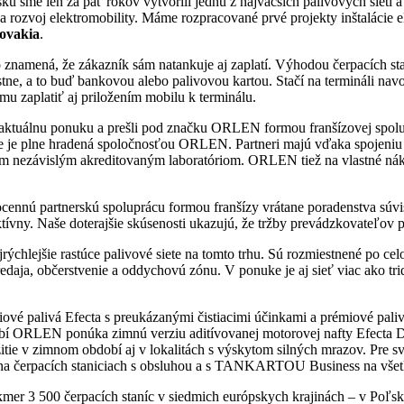
sme len za päť rokov vytvorili jednu z najväčších palivových sietí a 
a rozvoj elektromobility. Máme rozpracované prvé projekty inštalácie e
ovakia
.
znamená, že zákazník sám natankuje aj zaplatí. Výhodou čerpacích sta
tne, a to buď bankovou alebo palivovou kartou. Stačí na termináli navo
 zaplatiť aj priložením mobilu k terminálu.
li aktuálnu ponuku a prešli pod značku ORLEN formou franšízovej spo
 je plne hradená spoločnosťou ORLEN. Partneri majú vďaka spojeniu s
m nezávislým akreditovaným laboratóriom. ORLEN tiež na vlastné nák
ocennú partnerskú spoluprácu formou franšízy vrátane poradenstva sú
aktívny. Naše doterajšie skúsenosti ukazujú, že tržby prevádzkovateľo
hlejšie rastúce palivové siete na tomto trhu. Sú rozmiestnené po cel
daja, občerstvenie a oddychovú zónu. V ponuke je aj sieť viac ako tr
vé palivá Efecta s preukázanými čistiacimi účinkami a prémiové palivá
ORLEN ponúka zimnú verziu aditívovanej motorovej nafty Efecta Dies
žitie v zimnom období aj v lokalitách s výskytom silných mrazov. Pre
a čerpacích staniciach s obsluhou a s TANKARTOU Business na všetk
er 3 500 čerpacích staníc v siedmich európskych krajinách – v Poľs