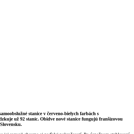
amoobslužné stanice v červeno-bielych farbách s
kuje už 92 staníc. Obidve nové stanice fungujú franšízovou
 Slovensku.