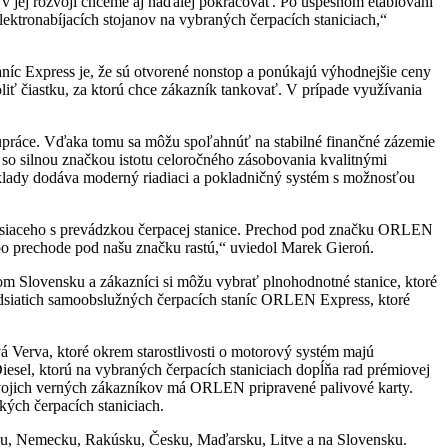
v jej rozvoji chceme aj naďalej pokračovať. Po úspešnom etablovaní
lektronabíjacích stojanov na vybraných čerpacích staniciach,“
níc Express je, že sú otvorené nonstop a ponúkajú výhodnejšie ceny
liť čiastku, za ktorú chce zákazník tankovať. V prípade využívania
lupráce. Vďaka tomu sa môžu spoľahnúť na stabilné finančné zázemie
o silnou značkou istotu celoročného zásobovania kvalitnými
lady dodáva moderný riadiaci a pokladničný systém s možnosťou
visiaceho s prevádzkou čerpacej stanice. Prechod pod značku ORLEN
v po prechode pod našu značku rastú,“ uviedol Marek Gieroń.
om Slovensku a zákazníci si môžu vybrať plnohodnotné stanice, ktoré
idsiatich samoobslužných čerpacích staníc ORLEN Express, ktoré
 Verva, ktoré okrem starostlivosti o motorový systém majú
el, ktorú na vybraných čerpacích staniciach dopĺňa rad prémiovej
 svojich verných zákazníkov má ORLEN pripravené palivové karty.
ých čerpacích staniciach.
ku, Nemecku, Rakúsku, Česku, Maďarsku, Litve a na Slovensku.