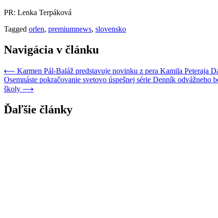
PR: Lenka Terpáková
Tagged
orlen
,
premiumnews
,
slovensko
Navigácia v článku
⟵
Karmen Pál-Baláž predstavuje novinku z pera Kamila Peteraja D
Osemnáste pokračovanie svetovo úspešnej série Denník odvážneho boj
školy
⟶
Ďaľšie články