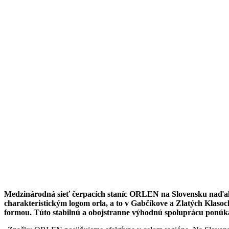
Medzinárodná sieť čerpacích staníc ORLEN na Slovensku naďalej 
charakteristickým logom orla, a to v Gabčíkove a Zlatých Klas
formou. Túto stabilnú a obojstranne výhodnú spoluprácu pon