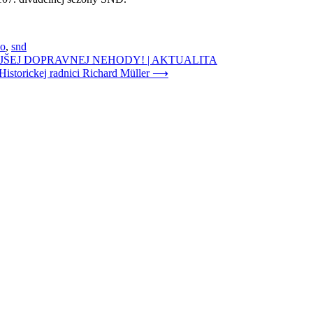
ko
,
snd
JŠEJ DOPRAVNEJ NEHODY! | AKTUALITA
istorickej radnici Richard Müller
⟶