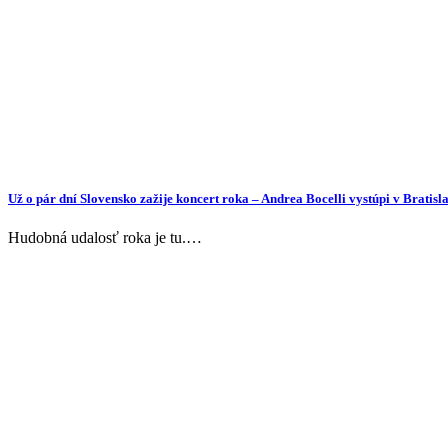
Už o pár dní Slovensko zažije koncert roka – Andrea Bocelli vystúpi v Bratisl
Hudobná udalosť roka je tu.…