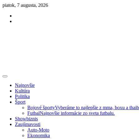
Skip
piatok, 7 augusta, 2026
to
Facebook
content
Instagram
Slovenská kultúra, šport, politika, šoubiznis …toto sa oplatí čítať!
Premium NEWS™
Najnovšie
Kultúra
Politika
Šport
Bojové športy
Vyberáme to najlepšie z mma, boxu a thai
Futbal
Najnovšie informácie zo sveta futbalu.
Showbiznis
Zaujímavosti
Auto-Moto
Ekonomika