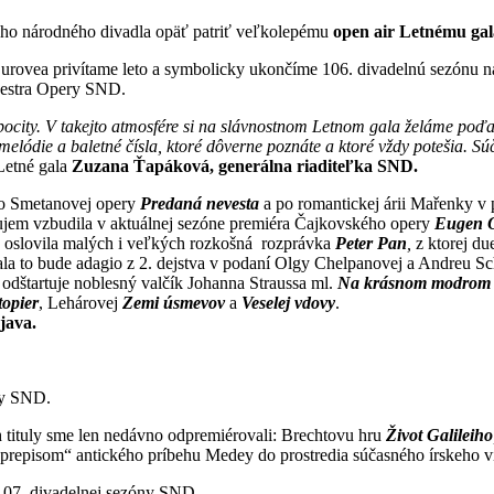
ého národného divadla opäť patriť veľkolepému
open air Letnému ga
ovea privítame leto a symbolicky ukončíme 106. divadelnú sezónu n
chestra Opery SND.
ocity. V takejto atmosfére si na slávnostnom Letnom gala želáme poď
elódie a baletné čísla, ktoré dôverne poznáte a ktoré vždy potešia. S
Letné gala
Zuzana Ťapáková, generálna riaditeľka SND.
 zo Smetanovej opery
Predaná nevesta
a po romantickej árii Mařenky v
ujem vzbudila v aktuálnej sezóne premiéra Čajkovského opery
Eugen 
e oslovila malých i veľkých rozkošná rozprávka
Peter Pan
,
z ktorej du
ala to bude adagio z 2. dejstva v podaní Olgy Chelpanovej a Andreu Sc
 odštartuje noblesný valčík Johanna Straussa ml.
Na krásnom modrom 
opier
, Lehárovej
Zemi úsmevov
a
Veselej vdovy
.
java.
vy SND.
 tituly sme len nedávno odpremiérovali: Brechtovu hru
Život
Galileiho
 „prepisom“ antického príbehu Medey do prostredia súčasného írskeho v
 107. divadelnej sezóny SND.