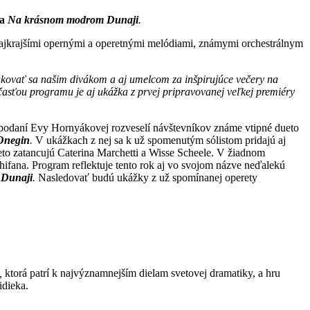
la
Na krásnom modrom Dunaji
.
ajkrajšími opernými a operetnými melódiami, známymi orchestrálnym
akovať sa našim divákom a aj umelcom za inšpirujúce večery na
účasťou programu je aj ukážka z prvej pripravovanej veľkej premiéry
 podaní Evy Hornyákovej rozveselí návštevníkov známe vtipné dueto
Onegin
.
V ukážkach z nej sa k už spomenutým sólistom pridajú aj
eto zatancujú Caterina Marchetti a Wisse Scheele. V žiadnom
hifana. Program reflektuje tento rok aj vo svojom názve neďalekú
Dunaji
.
Nasledovať budú ukážky z už spomínanej operety
,
ktorá
patrí k najvýznamnejším dielam svetovej dramatiky, a hru
idieka.