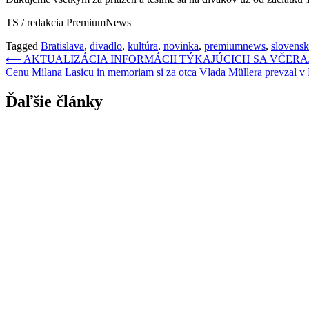
TS / redakcia PremiumNews
Tagged
Bratislava
,
divadlo
,
kultúra
,
novinka
,
premiumnews
,
slovens
Navigácia
⟵
AKTUALIZÁCIA INFORMÁCII TÝKAJÚCICH SA VČERA
Cenu Milana Lasicu in memoriam si za otca Vlada Müllera prevzal v H
v
článku
Ďaľšie články