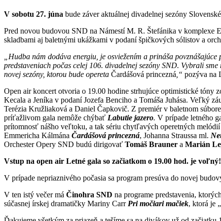
V sobotu 27. júna
bude záver aktuálnej divadelnej sezóny Slovensk
Pred novou budovou SND na Námestí M. R. Štefánika v komplexe Eur
skladbami aj baletnými ukážkami v podaní špičkových sólistov a or
„Hudba nám dodáva energiu, je osviežením a prináša povznášajúce p
predstaveniach počas celej 106. divadelnej sezóny SND. Vybrali sme m
novej sezóny, ktorou bude opereta
Čardášová princezná
,“
pozýva na 
Open air koncert otvoria o 19.00 hodine strhujúce optimistické tóny
Kecala a Jeníka v podaní Jozefa Benciho a Tomáša Juhása. Veľký zá
Terézia Kružliaková a Daniel Čapkovič. Z premiér v baletnom súbor
príťažlivom gala nemôže chýbať
Labutie jazero
.
V prípade letného g
prítomnosť nášho veľtoku, a tak sériu chytľavých operetných melódií
Emmericha Kálmána
Čardášová princezná
, Johanna Straussa ml.
Net
Orchester Opery SND budú dirigovať
Tomáš Brauner
a
Marián Le
Vstup na open air Letné gala so začiatkom o 19.00 hod. je voľný!
V prípade nepriaznivého počasia sa program presúva do novej budo
V ten istý večer má
Činohra SND
na programe predstavenia, ktorých
súčasnej írskej dramatičky Mariny Carr
Pri močiari mačiek
, ktorá je
Ďakujeme všetkým za priazeň a tešíme sa na divákov už od začiatku