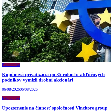
Ekonomika
Kupónová privatizácia po 35 rokoch: z kľúčových
podnikov vymizli drobní akcionári
06/08/2026
06/08/2026
Ekonomika
Upozornenie na činnosť spoločnosti Vincitore group