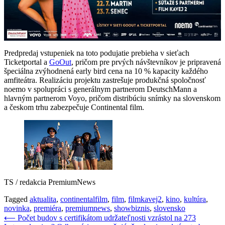
Predpredaj vstupeniek na toto podujatie prebieha v sieťach
Ticketportal a
GoOut
, pričom pre prvých návštevníkov je pripravená
špeciálna zvýhodnená early bird cena na 10 % kapacity každého
amfiteátra. Realizáciu projektu zastrešuje produkčná spoločnosť
noemo v spolupráci s generálnym partnerom DeutschMann a
hlavným partnerom Voyo, pričom distribúciu snímky na slovenskom
a českom trhu zabezpečuje Continental film.
TS / redakcia PremiumNews
Tagged
aktualita
,
continentalfilm
,
film
,
filmkavej2
,
kino
,
kultúra
,
novinka
,
premiéra
,
premiumnews
,
showbiznis
,
slovensko
Navigácia
⟵
Počet budov s certifikátom udržateľnosti vzrástol na 273