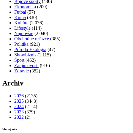
Bojové športy
(430)
Ekonomika
(200)
Futbal
(57)
Kniha
(330)
Kultúra
(2 036)
Lifestyle
(114)
Najnovšie
(2 040)
Obchodné reťazce
(385)
Politika
(921)
Príroda-Ekológia
(47)
Showbiznis
(1 115)
Šport
(462)
Zaujímavosti
(916)
Zdravie
(352)
Archív
2026
(2135)
2025
(3443)
2024
(2114)
2023
(379)
2022
(2)
Sleduj nás