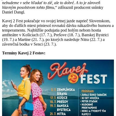
nebudeme v sebe hľadať to zlé, ale to dobré. A to je zároveň
hlavným posolstvom tohto filmu
,“ zdôraznil producent snímky
Daniel Dangl.
Kavej 2 Fest pokračuje vo svojej letnej jazde naprieč Slovenskom,
aby do ďalších miest priniesol rovnakú dávku nákazlivého humoru a
temperamentu. Najbližšie podujatia pod holým nebom hostia
amfiteátre v Košiciach (17. 7.), Prešove (18. 7.), Banskej Bystrici
(19. 7.) a Martine (21. 7.), po ktorých nasleduje Nitra (22. 7.) a
záverečná bodka v Senci (23. 7.).
Termíny Kavej 2 Festov: