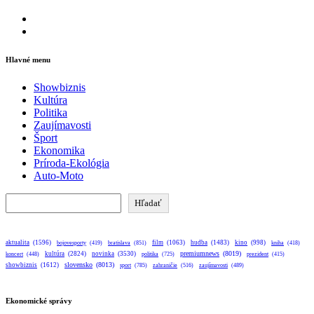
Facebook
Instagram
Hlavné menu
Showbiznis
Kultúra
Politika
Zaujímavosti
Šport
Ekonomika
Príroda-Ekológia
Auto-Moto
Hľadať
Hľadať
aktualita
(1596)
bratislava
(851)
film
(1063)
hudba
(1483)
kino
(998)
bojovesporty
(419)
kniha
(418)
premiumnews
(8019)
kultúra
(2824)
novinka
(3530)
koncert
(448)
politika
(725)
prezident
(415)
slovensko
(8013)
showbiznis
(1612)
sport
(785)
zahraničie
(516)
zaujímavosti
(489)
Ekonomické správy