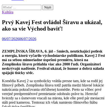
Hľadať:
Kultúra
Prvý Kavej Fest ovládol Šíravu a ukázal,
ako sa vie Východ baviť!
06/07/2026
06/07/2026
ZEMPLÍNSKA ŠÍRAVA, 6. júl – Smiech, neutíchajúci potlesk
a energia, ktorú vyčarilo východniarske publikum. Kavej 2 Fest
má za sebou mimoriadne úspešnú premiéru, ktorá na
Zemplínsku šíravu pritiahla viac ako 2000 ľudí. Organizátori
neskrývajú nadšenie. Festival ukázal, že humor a dobrá nálada
spájajú tisícky sŕdc.
Komédia Kavej 2 sa symbolicky vrátila presne tam, kde sa rodil jej
filmový príbeh. Zemplínska šírava totiž patrila medzi hlavné lokácie
nakrúcania pokračovania obľúbenej komédie. Preto sa vôbec prvé
verejné predpremiérové premietanie odohralo práve tu. Herecké
hviezdy sa s úsmevom vracali na miesta, kde ešte pred pár mesiacmi
stáli pred kamerou. Tentoraz ich však namiesto filmového štábu
čakali tisíce fanúšikov.