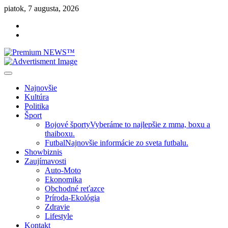
Skip
piatok, 7 augusta, 2026
to
Facebook
content
Instagram
Slovenská kultúra, šport, politika, šoubiznis …toto sa oplatí čítať!
Premium NEWS™
Najnovšie
Kultúra
Politika
Šport
Bojové športy
Vyberáme to najlepšie z mma, boxu a
thaiboxu.
Futbal
Najnovšie informácie zo sveta futbalu.
Showbiznis
Zaujímavosti
Auto-Moto
Ekonomika
Obchodné reťazce
Príroda-Ekológia
Zdravie
Lifestyle
Kontakt