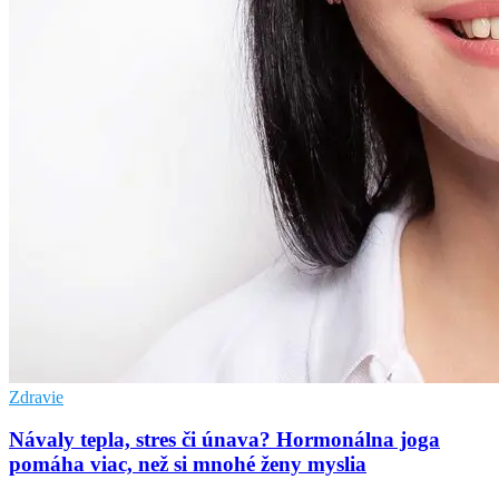
Zdravie
Návaly tepla, stres či únava? Hormonálna joga
pomáha viac, než si mnohé ženy myslia