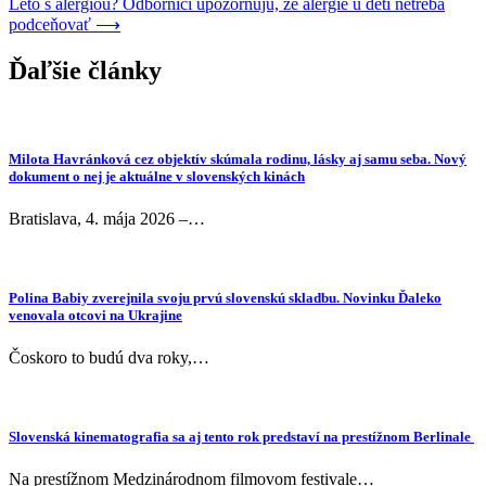
Leto s alergiou? Odborníci upozorňujú, že alergie u detí netreba
v
podceňovať
⟶
článku
Ďaľšie články
Milota Havránková cez objektív skúmala rodinu, lásky aj samu seba. Nový
dokument o nej je aktuálne v slovenských kinách
Bratislava, 4. mája 2026 –…
Polina Babiy zverejnila svoju prvú slovenskú skladbu. Novinku Ďaleko
venovala otcovi na Ukrajine
Čoskoro to budú dva roky,…
Slovenská kinematografia sa aj tento rok predstaví na prestížnom Berlinale
Na prestížnom Medzinárodnom filmovom festivale…