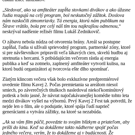
„
Sledovať, ako sa amfiteáter zapĺňa stovkami divákov a ako úžasne
ľudia reagujú na celý program, bol neskutočný zážitok. Doslova
nám naskočili zimomriavky. Tá energia, ktorú nám publikum na
Šírave vrátilo, bola pre celý náš tím tou najkrajšou odmenou
,“
neskrýval nadšenie režisér filmu Lukáš Zednikovič.
O zábavu nebola núdza od otvorenia brány. Areál sa postupne
zapĺňal, ľudia si užívali sprievodný program, partnerské zóny, ktoré
si pre návštevníkov pripravili veľa lákavých cien, skvelú hudbu aj
stretnutia s hercami. S pribúdajúcim večerom rástla aj energia
publika a keď sa zotmelo, zaplnený amfiteáter vytvoril kulisu, na
ktorú budú organizátori aj tvorcovia ešte dlho spomínať.
Zlatým klincom večera však bolo exkluzívne predpremiérové
uvedenie filmu Kavej 2. Počas premietania sa areálom niesol
smiech, po záverečných titulkoch nasledoval niekoľkominútový
potlesk a bolo jasné, že návrat najočakávanejšej komédie tohto leta
medzi divákov vyšiel na výbornú. Prvý Kavej 2 Fest tak potvrdil, že
nejde len o film, ale o podujatie, ktoré spája ľudí naprieč
generáciami a vytvára zážitky, na ktoré sa nezabúda.
„
Ak sa vám film páčil, povedzte to svojim blízkym a priateľom, aby
prišli do kina. Keď sa dokážeme takto nádherne spojiť počas
jedného večera, verím, že to dokážeme aj v budúcnosti. Že