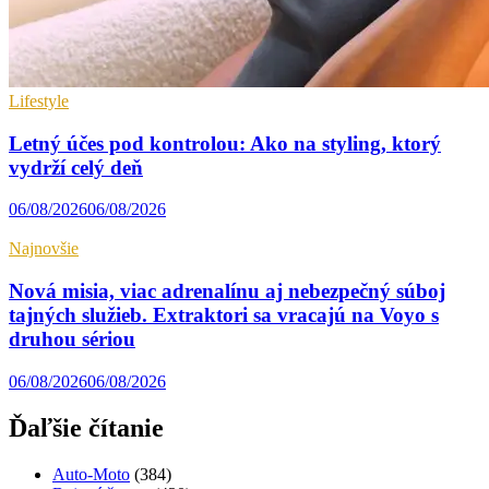
Lifestyle
Letný účes pod kontrolou: Ako na styling, ktorý
vydrží celý deň
06/08/2026
06/08/2026
Najnovšie
Nová misia, viac adrenalínu aj nebezpečný súboj
tajných služieb. Extraktori sa vracajú na Voyo s
druhou sériou
06/08/2026
06/08/2026
Ďaľšie čítanie
Auto-Moto
(384)