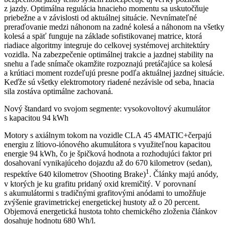
z jazdy. Optimálna regulácia hnacieho momentu sa uskutočňuje
priebežne a v závislosti od aktuálnej situácie. Nevnímateľné
preraďovanie medzi náhonom na zadné kolesá a náhonom na všetky
kolesá a späť funguje na základe sofistikovanej matrice, ktorá
riadiace algoritmy integruje do celkovej systémovej architektúry
vozidla. Na zabezpečenie optimálnej trakcie a jazdnej stability na
snehu a ľade snímače okamžite rozpoznajú pretáčajúce sa kolesá
a krútiaci moment rozdeľujú presne podľa aktuálnej jazdnej situácie.
Keďže sú všetky elektromotory riadené nezávisle od seba, hnacia
sila zostáva optimálne zachovaná.
Nový štandard vo svojom segmente: vysokovoltový akumulátor
s kapacitou 94 kWh
Motory s axiálnym tokom na vozidle CLA 45 4MATIC+čerpajú
energiu z lítiovo-iónového akumulátora s využiteľnou kapacitou
energie 94 kWh, čo je špičková hodnota a rozhodujúci faktor pri
dosahovaní vynikajúceho dojazdu až do 670 kilometrov (sedan),
1
respektíve 640 kilometrov (Shooting Brake)
. Články majú anódy,
v ktorých je ku grafitu pridaný oxid kremičitý. V porovnaní
s akumulátormi s tradičnými grafitovými anódami to umožňuje
zvýšenie gravimetrickej energetickej hustoty až o 20 percent.
Objemová energetická hustota tohto chemického zloženia článkov
dosahuje hodnotu 680 Wh/l.