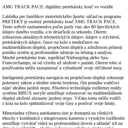
AMG TRACK PACE: digitálny pretekársky kouč vo vozidle
Lahôdka pre fanúšikov motoristického športu: súčasťou programu
PRETEKY je osobný pretekársky kouč AMG TRACK PACE.
Tento softvér zaznamenáva počas jazdy viac ako 80 špecifických
údajov daného vozidla, a to desaťkrát za sekundu. Okrem
zobrazenia aktuálnych telemetrických údajov, údajov o zrýchlení,
pretekárskych údajov, časov na kolo a medzičasov na
multimediálnom displeji, projekčnom displeji a združenom prístroji
ponúka systém aj profesionálne nástroje na tréning a analýzu.
Mnohé pretekárske trate, napríklad Nürburgring alebo Spa-
Francorchamps, sú od výroby už uložené v pamäti. Okrem toho si
používatelia môžu zaznamenať a vyhodnotiť svoje obľúbené trasy.
Inteligentná pretekárska navigácia na projekčnom displeji zobrazuje
polomery zákrut a ideálne miesta brzdenia, čím pomáha vodičovi
nájsť ideálnu jazdnú stopu. Pôsobivá technológia rozšírenej reality
systému MBUX navyše umožňuje zobrazovať na multimediálnom
displeji uložené záznamy jazdnej stopy. Vďaka tomu môžu vodiči
z kola na kolo optimalizovať svoje časy a posúvať svoje limity.
Mimoriadna výbava autokamera (nie je dostupná na všetkých
trhoch) v kombinácii s integrovanou kamerou s vysokým rozlíšením
umožňuje vytvárať videá na profesionálnej úrovni a ukladať ich na