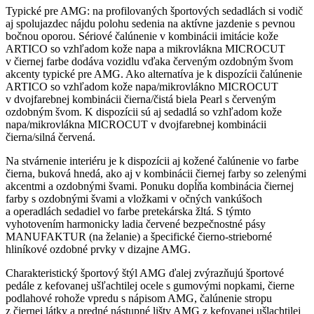
Typické pre AMG: na profilovaných športových sedadlách si vodič
aj spolujazdec nájdu polohu sedenia na aktívne jazdenie s pevnou
bočnou oporou. Sériové čalúnenie v kombinácii imitácie kože
ARTICO so vzhľadom kože napa a mikrovlákna MICROCUT
v čiernej farbe dodáva vozidlu vďaka červeným ozdobným švom
akcenty typické pre AMG. Ako alternatíva je k dispozícii čalúnenie
ARTICO so vzhľadom kože napa/mikrovlákno MICROCUT
v dvojfarebnej kombinácii čierna/čistá biela Pearl s červeným
ozdobným švom. K dispozícii sú aj sedadlá so vzhľadom kože
napa/mikrovlákna MICROCUT v dvojfarebnej kombinácii
čierna/silná červená.
Na stvárnenie interiéru je k dispozícii aj kožené čalúnenie vo farbe
čierna, buková hnedá, ako aj v kombinácii čiernej farby so zelenými
akcentmi a ozdobnými švami. Ponuku dopĺňa kombinácia čiernej
farby s ozdobnými švami a vložkami v očných vankúšoch
a operadlách sedadiel vo farbe pretekárska žltá. S týmto
vyhotovením harmonicky ladia červené bezpečnostné pásy
MANUFAKTUR (na želanie) a špecifické čierno-strieborné
hliníkové ozdobné prvky v dizajne AMG.
Charakteristický športový štýl AMG ďalej zvýrazňujú športové
pedále z kefovanej ušľachtilej ocele s gumovými nopkami, čierne
podlahové rohože vpredu s nápisom AMG, čalúnenie stropu
z čiernej látky a predné nástupné lišty AMG z kefovanej ušlachtilej