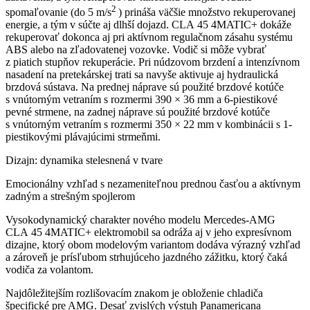
2
spomaľovanie (do 5 m/s
) prináša väčšie množstvo rekuperovanej
energie, a tým v súčte aj dlhší dojazd. CLA 45 4MATIC+ dokáže
rekuperovať dokonca aj pri aktívnom regulačnom zásahu systému
ABS alebo na zľadovatenej vozovke. Vodič si môže vybrať
z piatich stupňov rekuperácie. Pri núdzovom brzdení a intenzívnom
nasadení na pretekárskej trati sa navyše aktivuje aj hydraulická
brzdová sústava. Na prednej náprave sú použité brzdové kotúče
s vnútorným vetraním s rozmermi 390 × 36 mm a 6-piestikové
pevné strmene, na zadnej náprave sú použité brzdové kotúče
s vnútorným vetraním s rozmermi 350 × 22 mm v kombinácii s 1-
piestikovými plávajúcimi strmeňmi.
Dizajn: dynamika stelesnená v tvare
Emocionálny vzhľad s nezameniteľnou prednou časťou a aktívnym
zadným a strešným spojlerom
Vysokodynamický charakter nového modelu Mercedes-AMG
CLA 45 4MATIC+ elektromobil sa odráža aj v jeho expresívnom
dizajne, ktorý obom modelovým variantom dodáva výrazný vzhľad
a zároveň je prísľubom strhujúceho jazdného zážitku, ktorý čaká
vodiča za volantom.
Najdôležitejším rozlišovacím znakom je obloženie chladiča
špecifické pre AMG. Desať zvislých výstuh Panamericana