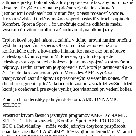
a tlmiace prvky, boli od základov prepracované tak, aby bolo možné
dosahovať vyššie maximálne priečne zrýchlenie a zároveň
jednoduchú ovládateľnosť v hraničnej oblasti možností vozidla.
Krivku závislosti tlmičov možno vopred nastaviť v troch stupňoch
Komfort, Šport a Šport+, čo umožňuje citeľné odlíšenie medzi
vysokou úrovňou komfortu a športovou dynamikou jazdy.
Trojprvková predná náprava zahŕňa v dolnej úrovni ramien priečnu
výstuhu a pozdĺžnu vzperu. Obe ramená sú vyhotovené ako
konštrukčné diely z kovaného hliníka. Rovnako ako pri náprave
s teleskopickými vzperami McPherson, aj v tomto prípade
teleskopická vzpera vedie koleso a je priamo spojená so strmeňom
nápravy. Tretím ramenom je spojovacia tyč, ktorá je definovaná ako
časť riadenia s ozubenou tyčou. Mercedes-AMG využíva
viacprvkovú zadnú nápravu s priestorovým zavesením kolies, čím
do tohto segmentu prináša koncepciu známu z vozidiel vyšších tried,
ktorá je oceňovaná pre svoje vynikajúce vlastnosti pri vedení kolies.
Zmena charakteristiky jediným dotykom: AMG DYNAMIC
SELECT
Prostredníctvom šiestich jazdných programov AMG DYNAMIC
SELECT – Klzká vozovka, Komfort, Šport, AMGFORCE S+,
ECO a Individuálny – môže vodič jediným dotykom prispôsobiť
charakter vozidla CLA 45 4MATIC+ svojim preferenciám. V rámci