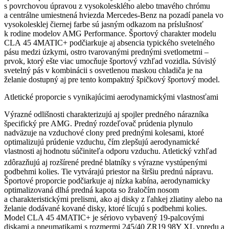
s povrchovou úpravou z vysokolesklého alebo tmavého chrómu
a centrálne umiestnená hviezda Mercedes-Benz na pozadí panela vo
vysokolesklej čiernej farbe sú jasným odkazom na príslušnosť
k rodine modelov AMG Performance. Športový charakter modelu
CLA 45 4MATIC+ podčiarkuje aj absencia typického svetelného
pásu medzi úzkymi, ostro tvarovanými prednými svetlometmi –
prvok, ktorý ešte viac umocňuje športový vzhľad vozidla
.
Súvislý
svetelný pás v kombinácii s osvetlenou maskou chladiča je na
želanie dostupný aj pre tento kompaktný špičkový športový model.
Atletické proporcie s vynikajúcimi aerodynamickými vlastnosťami
Výrazné odlišnosti charakterizujú aj spojler predného nárazníka
špecifický pre AMG. Predný rozdeľovač prúdenia plynulo
nadväzuje na vzduchové clony pred prednými kolesami, ktoré
optimalizujú prúdenie vzduchu, čím zlepšujú aerodynamické
vlastnosti aj
hodnotu súčiniteľa odporu vzduchu. Atletický vzhľad
zdôrazňujú aj rozšírené predné blatníky s výrazne vystúpenými
podbehmi kolies. Tie vytvárajú priestor na širšiu prednú nápravu.
Športové proporcie podčiarkuje aj nízka kabína, aerodynamicky
optimalizovaná dlhá predná kapota so žraločím nosom
a charakteristickými prelismi, ako aj disky z ľahkej zliatiny alebo na
želanie dodávané kované disky, ktoré lícujú s podbehmi kolies.
Model CLA 45 4MATIC+ je sériovo vybavený 19-palcovými
diskami a pneumatikami s rozmermi 245/40 ZR19 98Y XL vpredu a