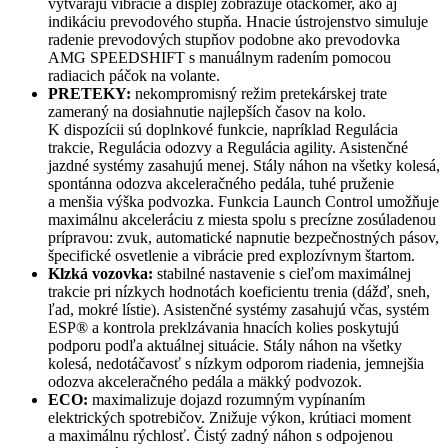
vytvárajú vibrácie a displej zobrazuje otáčkomer, ako aj
indikáciu prevodového stupňa. Hnacie ústrojenstvo simuluje
radenie prevodových stupňov podobne ako prevodovka
AMG SPEEDSHIFT s manuálnym radením pomocou
radiacich páčok na volante.
PRETEKY:
nekompromisný režim pretekárskej trate
zameraný na dosiahnutie najlepších časov na kolo.
K dispozícii sú doplnkové funkcie, napríklad Regulácia
trakcie, Regulácia odozvy a Regulácia agility. Asistenčné
jazdné systémy zasahujú menej. Stály náhon na všetky kolesá,
spontánna odozva akceleračného pedála, tuhé pruženie
a menšia výška podvozka. Funkcia Launch Control umožňuje
maximálnu akceleráciu z miesta spolu s precízne zosúladenou
prípravou: zvuk, automatické napnutie bezpečnostných pásov,
špecifické osvetlenie a vibrácie pred explozívnym štartom.
Klzká vozovka:
stabilné nastavenie s cieľom maximálnej
trakcie pri nízkych hodnotách koeficientu trenia (dážď, sneh,
ľad, mokré lístie). Asistenčné systémy zasahujú včas, systém
ESP® a kontrola preklzávania hnacích kolies poskytujú
podporu podľa aktuálnej situácie. Stály náhon na všetky
kolesá, nedotáčavosť s nízkym odporom riadenia, jemnejšia
odozva akceleračného pedála a mäkký podvozok.
ECO:
maximalizuje dojazd rozumným vypínaním
elektrických spotrebičov. Znižuje výkon, krútiaci moment
a maximálnu rýchlosť. Čistý zadný náhon s odpojenou