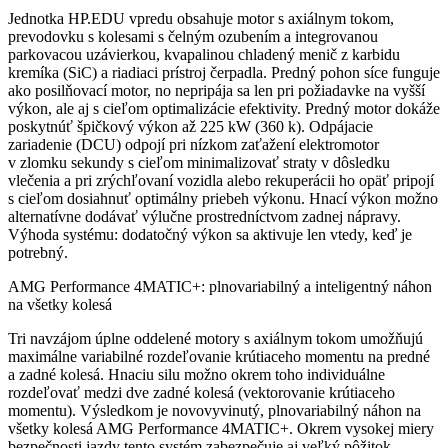
Jednotka HP.EDU vpredu obsahuje motor s axiálnym tokom,
prevodovku s kolesami s čelným ozubením a integrovanou
parkovacou uzávierkou, kvapalinou chladený menič z karbidu
kremíka (SiC) a riadiaci prístroj čerpadla. Predný pohon síce funguje
ako posilňovací motor, no nepripája sa len pri požiadavke na vyšší
výkon, ale aj s cieľom optimalizácie efektivity. Predný motor dokáže
poskytnúť špičkový výkon až 225 kW (360 k). Odpájacie
zariadenie (DCU) odpojí pri nízkom zaťažení elektromotor
v zlomku sekundy s cieľom minimalizovať straty v dôsledku
vlečenia a pri zrýchľovaní vozidla alebo rekuperácii ho opäť pripojí
s cieľom dosiahnuť optimálny priebeh výkonu. Hnací výkon možno
alternatívne dodávať výlučne prostredníctvom zadnej nápravy.
Výhoda systému: dodatočný výkon sa aktivuje len vtedy, keď je
potrebný.
AMG Performance 4MATIC+: plnovariabilný a inteligentný náhon
na všetky kolesá
Tri navzájom úplne oddelené motory s axiálnym tokom umožňujú
maximálne variabilné rozdeľovanie krútiaceho momentu na predné
a zadné kolesá. Hnaciu silu možno okrem toho individuálne
rozdeľovať medzi dve zadné kolesá (vektorovanie krútiaceho
momentu). Výsledkom je novovyvinutý, plnovariabilný náhon na
všetky kolesá AMG Performance 4MATIC+. Okrem vysokej miery
bezpečnosti jazdy tento systém zabezpečuje aj veľký pôžitok