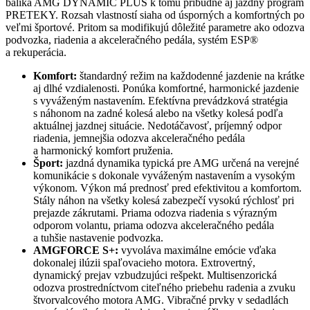
balíka AMG DYNAMIC PLUS k tomu pribudne aj jazdný program
PRETEKY. Rozsah vlastností siaha od úsporných a komfortných po
veľmi športové. Pritom sa modifikujú dôležité parametre ako odozva
podvozka, riadenia a akceleračného pedála, systém ESP®
a rekuperácia.
Komfort:
štandardný režim na každodenné jazdenie na krátke
aj dlhé vzdialenosti. Ponúka komfortné, harmonické jazdenie
s vyváženým nastavením. Efektívna prevádzková stratégia
s náhonom na zadné kolesá alebo na všetky kolesá podľa
aktuálnej jazdnej situácie. Nedotáčavosť, príjemný odpor
riadenia, jemnejšia odozva akceleračného pedála
a harmonický komfort pruženia.
Šport:
jazdná dynamika typická pre AMG určená na verejné
komunikácie s dokonale vyváženým nastavením a vysokým
výkonom. Výkon má prednosť pred efektivitou a komfortom.
Stály náhon na všetky kolesá zabezpečí vysokú rýchlosť pri
prejazde zákrutami. Priama odozva riadenia s výrazným
odporom volantu, priama odozva akceleračného pedála
a tuhšie nastavenie podvozka.
AMGFORCE S+:
vyvoláva maximálne emócie vďaka
dokonalej ilúzii spaľovacieho motora. Extrovertný,
dynamický prejav vzbudzujúci rešpekt. Multisenzorická
odozva prostredníctvom citeľného priebehu radenia a zvuku
štvorvalcového motora AMG. Vibračné prvky v sedadlách