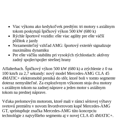
Viac výkonu ako kedykoľvek predtým: tri motory s axiálnym
tokom poskytujú špičkový výkon 500 kW (680 k)
Rýchle športové vozidlo: ešte viac agility pre ešte väčší
pôžitok z jazdy
Nezameniteľný vzhľad AMG: športový exteriér signalizuje
maximálnu dynamiku
Pre ešte väčšiu stabilitu pri vysokých rýchlostiach: aktívny
zadný spojler/spojler strešnej hrany
Affalterbach. Špičkový výkon 500 kW (680 k) a zrýchlenie z 0 na
100 km/h za 2,7 sekundy: nový model Mercedes-AMG CLA 45
4MATIC+ elektromobil preniká do sfér, ktoré boli v tomto segmente
doteraz nemysliteľné. Za explozívnym výkonom stoja dva motory
s axiálnym tokom na zadnej náprave a jeden motor s axiálnym
tokom na prednej náprave.
Vďaka prelomovým motorom, ktoré mali v rámci sériovej výbavy
svetovú premiéru v novom štvordverovom kupé Mercedes-AMG
GT, sprístupňuje značka Mercedes-AMG túto koncepciu
technológie z najvyššieho segmentu aj v novej CLA 45 4MATIC+.