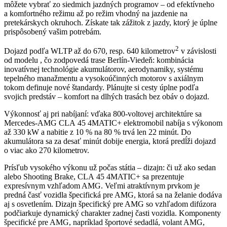
môžete vybrať zo siedmich jazdných programov – od efektívneho
a komfortného režimu až po režim vhodný na jazdenie na
pretekárskych okruhoch. Získate tak zážitok z jazdy, ktorý je úplne
prispôsobený vašim potrebám.
2
Dojazd podľa WLTP až do 670, resp. 640 kilometrov
v závislosti
od modelu , čo zodpovedá trase Berlín-Viedeň: kombinácia
inovatívnej technológie akumulátorov, aerodynamiky, systému
tepelného manažmentu a vysokoúčinných motorov s axiálnym
tokom definuje nové štandardy. Plánujte si cesty úplne podľa
svojich predstáv – komfort na dlhých trasách bez obáv o dojazd.
Výkonnosť aj pri nabíjaní: vďaka 800-voltovej architektúre sa
Mercedes-AMG CLA 45 4MATIC+ elektromobil nabíja s výkonom
až 330 kW a nabitie z 10 % na 80 % trvá len 22 minút. Do
akumulátora sa za desať minút dobije energia, ktorá predĺži dojazd
o viac ako 270 kilometrov.
Prísľub vysokého výkonu už počas státia – dizajn:
či už ako sedan
alebo Shooting Brake, CLA 45 4MATIC+ sa prezentuje
expresívnym vzhľadom AMG. Veľmi atraktívnym prvkom je
predná časť vozidla špecifická pre AMG, ktorá sa na želanie dodáva
aj s osvetlením. Dizajn špecifický pre AMG so vzhľadom difúzora
podčiarkuje dynamický charakter zadnej časti vozidla. Komponenty
špecifické pre AMG, napríklad športové sedadlá, volant AMG,