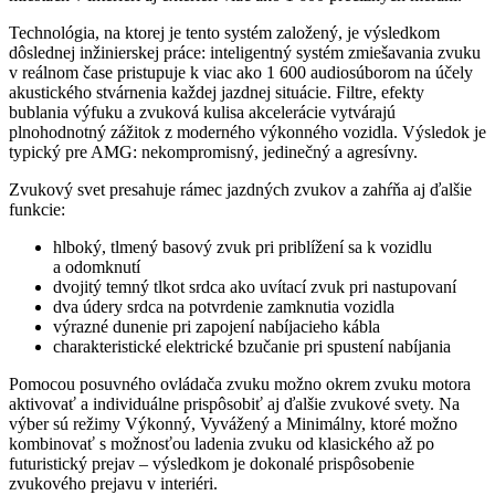
Technológia, na ktorej je tento systém založený, je výsledkom
dôslednej inžinierskej práce: inteligentný systém zmiešavania zvuku
v reálnom čase pristupuje k viac ako 1 600
audiosúborom na účely
akustického stvárnenia každej jazdnej situácie. Filtre, efekty
bublania výfuku a zvuková kulisa akcelerácie vytvárajú
plnohodnotný zážitok z moderného výkonného vozidla. Výsledok je
typický pre AMG: nekompromisný, jedinečný a agresívny.
Zvukový svet presahuje rámec jazdných zvukov a zahŕňa aj ďalšie
funkcie:
hlboký, tlmený basový zvuk pri priblížení sa k vozidlu
a odomknutí
dvojitý temný tlkot srdca ako uvítací zvuk pri nastupovaní
dva údery srdca na potvrdenie zamknutia vozidla
výrazné dunenie pri zapojení nabíjacieho kábla
charakteristické elektrické bzučanie pri spustení nabíjania
Pomocou posuvného ovládača zvuku možno okrem zvuku motora
aktivovať a individuálne prispôsobiť aj ďalšie zvukové svety. Na
výber sú režimy Výkonný, Vyvážený a Minimálny, ktoré možno
kombinovať s možnosťou ladenia zvuku od klasického až po
futuristický prejav – výsledkom je dokonalé prispôsobenie
zvukového prejavu v interiéri.