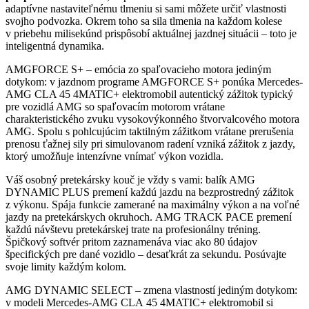
adaptívne nastaviteľnému tlmeniu si sami môžete určiť vlastnosti
svojho podvozka. Okrem toho sa sila tlmenia na každom kolese
v priebehu milisekúnd prispôsobí aktuálnej jazdnej situácii – toto je
inteligentná dynamika.
AMGFORCE S+ – emócia zo spaľovacieho motora jediným
dotykom: v jazdnom programe AMGFORCE S+ ponúka Mercedes-
AMG CLA 45 4MATIC+ elektromobil autentický zážitok typický
pre vozidlá AMG so spaľovacím motorom vrátane
charakteristického zvuku vysokovýkonného štvorvalcového motora
AMG. Spolu s pohlcujúcim taktilným zážitkom vrátane prerušenia
prenosu ťažnej sily pri simulovanom radení vzniká zážitok z jazdy,
ktorý umožňuje intenzívne vnímať výkon vozidla.
Váš osobný pretekársky kouč je vždy s vami: balík AMG
DYNAMIC PLUS premení každú jazdu na bezprostredný zážitok
z výkonu. Spája funkcie zamerané na maximálny výkon a na voľné
jazdy na pretekárskych okruhoch.
AMG TRACK PACE premení
každú návštevu pretekárskej trate na profesionálny tréning.
Špičkový softvér pritom zaznamenáva viac ako 80 údajov
špecifických pre dané vozidlo – desaťkrát za sekundu. Posúvajte
svoje limity každým kolom.
AMG DYNAMIC SELECT – zmena vlastností jediným dotykom:
v modeli Mercedes-AMG CLA 45 4MATIC+ elektromobil si