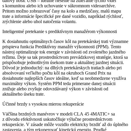
dátový nosič USB – ideálne riešenie na zdieľanie týchto videí
s komunitou alebo ich uchovanie v súkromnom videoarchíve.
Pritom možno zobrazovať časy na kolo a medzičasy, malú mapu
trate a informácie špecifické pre dané vozidlo, napríklad rýchlosť,
zrýchlenie alebo uhol natočenia volantu.
Inteligentné pretekanie s prediktívnym manažérom výkonnosti
K dosiahnutiu optimálnych časov kôl na pretekárskej trati významne
prispieva funkcia Prediktívny manažér výkonnosti (PPM). Tento
nástroj optimalizuje tok energie v závislosti od zvoleného jazdného
režimu. Deje sa tak prostredníctvom prevádzkovej stratégie, ktorá sa
prispôsobuje jednotlivým úsekom trate a aktuálnej jazdnej situácii.
Dôvod je jednoduchý: na dlhých pretekárskych tratiach alebo pri
absolvovaní veľkého počtu kôl na okruhoch Grand Prix na
dosiahnutie najlepších časov ideálne, keď sa neobmedzene využíva
maximálny výkon. Systém PPM teda primerane danej situácii
znižuje alebo zvyšuje odovzdávaný výkon v závislosti od
aktuálneho úseku trate.
Účinné brzdy s vysokou mierou rekuperácie
Väčšina brzdných manévrov v modeli CLA 45 4MATIC+ sa
z dôvodu efektívnosti uskutočňuje výlučne prostredníctvom
rekuperácie. V zásade môže vozidlo elektricky brzdiť až do úplného
zastavenia, a tým rekuperovať kinetickú energiu. Prudké