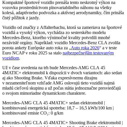
Kompaktné športové vozidlo prenáša tento neskrotný výkon na
vozovku prostredníctvom plnovariabilného náhonu na všetky
kolesá, adaptívneho podvozka a aktívnej aerodynamiky, čím prináša
čistý pôžitok z jazdy.
Vozidlo od značky z Affalterbachu, ktorá sa zameriava na športové
vozidlá a vysoký výkon, vychádza zo sesterského modelu
Mercedes-Benz, ktorého výnimočné kvality potvrdili mnohé
nezávislé orgány. Napríklad: vozidlo Mercedes-Benz CLA zvolila
porota ankety Európske auto roka za „
Auto roka 2026
“ a v teste
Euro NCAP v roku 2025 sa stalo
najbezpečnejším testovaným
vozidlom
.
Už v čase uvedenia na trh bude Mercedes-AMG CLA 45
4MATIC+ elektromobil k dispozícii v dvoch variantoch: ako sedan
aj ako Shooting Brake. Vďaka expresívnemu dizajnu
v nezameniteľnom vzhľade AMG oslovujú tieto vozidlá najmä
mladú cieľovú skupinu a už počas státia jednoznačne presviedčajú
o svojom mimoriadne dynamickom charaktere.
Mercedes‑AMG CLA 45 4MATIC+ sedan elektromobil |
kombinovaná energetická spotreba: 18,7 – 16,5 kWh/100 km |
kombinované emisie CO₂: 0 g/km
Mercedes‑AMG CLA 45 4MATIC+ Shooting Brake elektromobil |