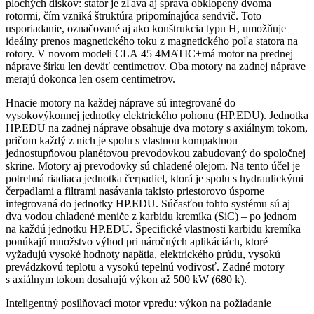
plochých diskov: stator je zľava aj sprava obklopený dvoma
rotormi, čím vzniká štruktúra pripomínajúca sendvič. Toto
usporiadanie, označované aj ako konštrukcia typu H, umožňuje
ideálny prenos magnetického toku z magnetického poľa statora na
rotory. V novom modeli CLA 45 4MATIC+má motor na prednej
náprave šírku len deväť centimetrov. Oba motory na zadnej náprave
merajú dokonca len osem centimetrov.
Hnacie motory na každej náprave sú integrované do
vysokovýkonnej jednotky elektrického pohonu (HP.EDU). Jednotka
HP.EDU na zadnej náprave obsahuje dva motory s axiálnym tokom,
pričom každý z nich je spolu s vlastnou kompaktnou
jednostupňovou planétovou prevodovkou zabudovaný do spoločnej
skrine. Motory aj prevodovky sú chladené olejom. Na tento účel je
potrebná riadiaca jednotka čerpadiel, ktorá je spolu s hydraulickými
čerpadlami a filtrami nasávania takisto priestorovo úsporne
integrovaná do jednotky HP.EDU. Súčasťou tohto systému sú aj
dva vodou chladené meniče z karbidu kremíka (SiC) – po jednom
na každú jednotku HP.EDU. Špecifické vlastnosti karbidu kremíka
ponúkajú množstvo výhod pri náročných aplikáciách, ktoré
vyžadujú vysoké hodnoty napätia, elektrického prúdu, vysokú
prevádzkovú teplotu a vysokú tepelnú vodivosť. Zadné motory
s axiálnym tokom dosahujú výkon až 500 kW (680 k).
Inteligentný posilňovací motor vpredu: výkon na požiadanie