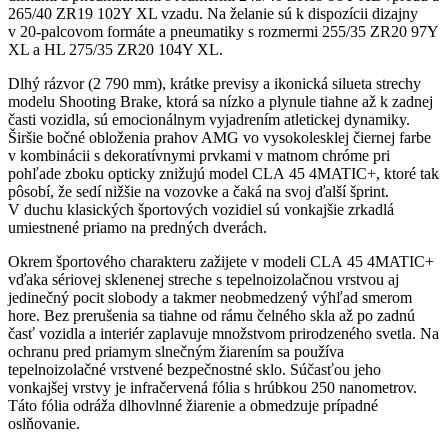
265/40 ZR19 102Y XL vzadu. Na želanie sú k dispozícii dizajny
v 20-palcovom formáte a pneumatiky s rozmermi 255/35 ZR20 97Y
XL a HL 275/35 ZR20 104Y XL.
Dlhý rázvor (2 790 mm), krátke previsy a ikonická silueta strechy
modelu Shooting Brake, ktorá sa nízko a plynule tiahne až k zadnej
časti vozidla, sú emocionálnym vyjadrením atletickej dynamiky.
Širšie bočné obloženia prahov AMG vo vysokolesklej čiernej farbe
v kombinácii s dekoratívnymi prvkami v matnom chróme pri
pohľade zboku opticky znižujú model CLA 45 4MATIC+, ktoré tak
pôsobí, že sedí nižšie na vozovke a čaká na svoj ďalší šprint.
V duchu klasických športových vozidiel sú vonkajšie zrkadlá
umiestnené priamo na predných dverách.
Okrem športového charakteru zažijete v modeli CLA 45 4MATIC+
vďaka sériovej sklenenej streche s tepelnoizolačnou vrstvou aj
jedinečný pocit slobody a takmer neobmedzený výhľad smerom
hore. Bez prerušenia sa tiahne od rámu čelného skla až po zadnú
časť vozidla a interiér zaplavuje množstvom prirodzeného svetla. Na
ochranu pred priamym slnečným žiarením sa používa
tepelnoizolačné vrstvené bezpečnostné sklo. Súčasťou jeho
vonkajšej vrstvy je infračervená fólia s hrúbkou 250 nanometrov.
Táto fólia odráža dlhovlnné žiarenie a obmedzuje prípadné
oslňovanie.