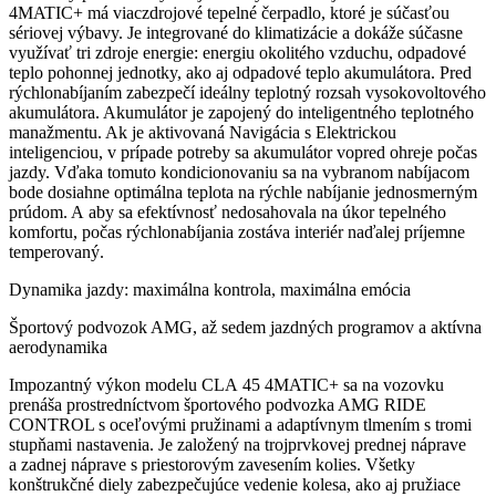
4MATIC+ má viaczdrojové tepelné čerpadlo, ktoré je súčasťou
sériovej výbavy. Je integrované do klimatizácie a dokáže súčasne
využívať tri zdroje energie: energiu okolitého vzduchu, odpadové
teplo pohonnej jednotky, ako aj odpadové teplo akumulátora. Pred
rýchlonabíjaním zabezpečí ideálny teplotný rozsah vysokovoltového
akumulátora. Akumulátor je zapojený do inteligentného teplotného
manažmentu. Ak je aktivovaná Navigácia s Elektrickou
inteligenciou, v prípade potreby sa akumulátor vopred ohreje počas
jazdy. Vďaka tomuto kondicionovaniu sa na vybranom nabíjacom
bode dosiahne optimálna teplota na rýchle nabíjanie jednosmerným
prúdom. A aby sa efektívnosť nedosahovala na úkor tepelného
komfortu, počas rýchlonabíjania zostáva interiér naďalej príjemne
temperovaný.
Dynamika jazdy: maximálna kontrola, maximálna emócia
Športový podvozok AMG, až sedem jazdných programov a aktívna
aerodynamika
Impozantný výkon modelu CLA 45 4MATIC+ sa na vozovku
prenáša prostredníctvom športového podvozka AMG RIDE
CONTROL s oceľovými pružinami a adaptívnym tlmením s tromi
stupňami nastavenia. Je založený na trojprvkovej prednej náprave
a zadnej náprave s priestorovým zavesením kolies. Všetky
konštrukčné diely zabezpečujúce vedenie kolesa, ako aj pružiace