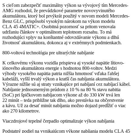
S cieľom zabezpečiť maximálny výkon sa vývojový tím Mercedes-
AMG rozhodol, že prevádzkové parametre novovyvinutého
akumulátora, ktorý bol prvýkrát použitý v novom modeli Mercedes-
Benz GLC, prispôsobí vysokým nárokom na výkon modelu
CLA 45 4MATIC+. Osobitná pozornosť sa pritom venovala
udržaniu článkov v optimálnom teplotnom rozsahu. To má
rozhodujúci vplyv na konštantné odovzdávanie výkonu a dlhú
životnosť akumulátora, dokonca aj v extrémnych podmienkach.
800-voltová technológia pre ultrarýchle nabíjanie
K celkovému výkonu vozidla prispieva aj vysoké napätie lítiovo-
iónového akumulátora energie s hodnotou 800-voltov. Medzi
výhody vysokého napätia patria nižšia hmotnosť vďaka ľahšej
kabeláži, vyšší trvalý výkon a kratší čas nabíjania akumulátora.
Výrazne nižšie sú aj straty vznikajúce pri nabíjaní cez nabíjací kábel.
Nabíjanie jednosmerným prúdom z 10 % na 80 % stavu nabitia
(SoC) pri špičkovom nabíjacom výkone až do 330 kW trvá len
22 minút – teda približne tak dlho, ako prestávka na občerstvenie
a kávu. Už za desať minút nabíjania možno dojazd predĺžiť o viac
ako 270 kilometrov.
Viaczdrojové tepelné čerpadlo optimalizuje výkon nabíjania
Podstatný podiel na vynikajúcom výkone nabíjania modelu CLA 45