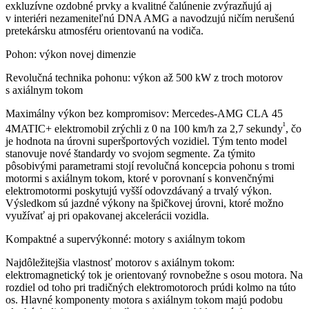
exkluzívne ozdobné prvky a kvalitné čalúnenie zvýrazňujú aj
v interiéri nezameniteľnú DNA AMG a navodzujú ničím nerušenú
pretekársku atmosféru orientovanú na vodiča.
Pohon: výkon novej dimenzie
Revolučná technika pohonu: výkon až 500 kW z troch motorov
s axiálnym tokom
Maximálny výkon bez kompromisov: Mercedes-AMG CLA 45
¹
4MATIC+ elektromobil zrýchli z 0 na 100 km/h za 2,7 sekundy
, čo
je hodnota na úrovni superšportových vozidiel. Tým tento model
stanovuje nové štandardy vo svojom segmente. Za týmito
pôsobivými parametrami stojí revolučná koncepcia pohonu s tromi
motormi s axiálnym tokom, ktoré v porovnaní s konvenčnými
elektromotormi poskytujú vyšší odovzdávaný a trvalý výkon.
Výsledkom sú jazdné výkony na špičkovej úrovni, ktoré možno
využívať aj pri opakovanej akcelerácii vozidla.
Kompaktné a supervýkonné: motory s axiálnym tokom
Najdôležitejšia vlastnosť motorov s axiálnym tokom:
elektromagnetický tok je orientovaný rovnobežne s osou motora. Na
rozdiel od toho pri tradičných elektromotoroch prúdi kolmo na túto
os. Hlavné komponenty motora s axiálnym tokom majú podobu