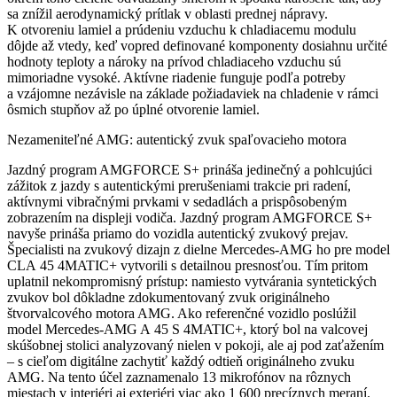
sa znížil aerodynamický prítlak v oblasti prednej nápravy.
K otvoreniu lamiel a prúdeniu vzduchu k chladiacemu modulu
dôjde až vtedy, keď vopred definované komponenty dosiahnu určité
hodnoty teploty a nároky na prívod chladiaceho vzduchu sú
mimoriadne vysoké. Aktívne riadenie funguje podľa potreby
a vzájomne nezávisle na základe požiadaviek na chladenie v rámci
ôsmich stupňov až po úplné otvorenie lamiel.
Nezameniteľné AMG: autentický zvuk spaľovacieho motora
Jazdný program AMGFORCE S+ prináša jedinečný a pohlcujúci
zážitok z jazdy s autentickými prerušeniami trakcie pri radení,
aktívnymi vibračnými prvkami v sedadlách a prispôsobeným
zobrazením na displeji vodiča. Jazdný program AMGFORCE S+
navyše prináša priamo do vozidla autentický zvukový prejav.
Špecialisti na zvukový dizajn z dielne Mercedes-AMG ho pre model
CLA 45 4MATIC+ vytvorili s detailnou presnosťou. Tím pritom
uplatnil nekompromisný prístup: namiesto vytvárania syntetických
zvukov bol dôkladne zdokumentovaný zvuk originálneho
štvorvalcového motora AMG. Ako referenčné vozidlo poslúžil
model Mercedes-AMG A 45 S 4MATIC+, ktorý bol na valcovej
skúšobnej stolici analyzovaný nielen v pokoji, ale aj pod zaťažením
– s cieľom digitálne zachytiť každý odtieň originálneho zvuku
AMG. Na tento účel zaznamenalo 13 mikrofónov na rôznych
miestach v interiéri aj exteriéri viac ako 1 600 precíznych meraní.