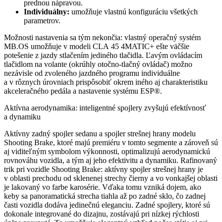
prednou nápravou.
Individuálny:
umožňuje vlastnú konfiguráciu všetkých
parametrov.
Možnosti nastavenia sa tým nekončia: vlastný operačný systém
MB.OS umožňuje v modeli CLA 45 4MATIC+ ešte väčšie
potešenie z jazdy stlačením jediného tlačidla. Ľavým ovládacím
tlačidlom na volante (okrúhly otočno-tlačný ovládač) možno
nezávisle od zvoleného jazdného programu individuálne
a v rôznych úrovniach prispôsobiť okrem iného aj charakteristiku
akceleračného pedála a nastavenie systému ESP®.
Aktívna aerodynamika: inteligentné spojlery zvyšujú efektívnosť
a dynamiku
Aktívny zadný spojler sedanu a spojler strešnej hrany modelu
Shooting Brake, ktoré majú premiéru v tomto segmente a zároveň sú
aj viditeľným symbolom výkonnosti, optimalizujú aerodynamickú
rovnováhu vozidla, a tým aj jeho efektivitu a dynamiku. Rafinovaný
trik pri vozidle Shooting Brake: aktívny spojler strešnej hrany je
v oblasti prechodu od sklenenej strechy čierny a vo vonkajšej oblasti
je lakovaný vo farbe karosérie. Vďaka tomu vzniká dojem, ako
keby sa panoramatická strecha tiahla až po zadné sklo, čo zadnej
časti vozidla dodáva jedinečnú eleganciu. Zadné spojlery, ktoré sú
dokonale integrované do dizajnu, zostávajú pri nízkej rýchlosti