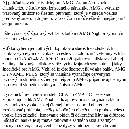
Aj pohľad zozadu je typický pre AMG. Zadnú časť vozidla
charakterizuje široký spojler zadného nárazníka AMG a výrazne
tvarovaný difúzor so šiestimi plutvami, ktorý je v strede vozidla
predĺžený smerom dopredu, vďaka čomu môže ešte účinnejšie plniť
svoju funkciu.
Ešte výraznejší športový vzhľad s balíkmi AMG Night a vybranými
prvkami výbavy
Vďaka výberu jednotlivých doplnkov a starostlivo zladených
balíkov výbavy môžu zákazníci ešte viac zdôrazniť výkonný vzhľad
modelu CLA 45 4MATIC+. Okrem 20-palcových diskov z ľahkej
zliatiny a kovaných diskov v rôznych dizajnoch sem patria aj laky
špecifické pre AMG. Vzhľad je ešte športovejší vďaka balíku AMG
DYNAMIC PLUS, ktorý sa vizuálne vyznačuje červenými
brzdovými strmeňmi s čiernym nápisom AMG, prípadne aj čiernymi
brzdovými strmeňmi s bielym nápisom AMG.
Dynamickú reč tvarov modelu CLA 45 4MATIC+ ešte viac
zdôrazňuje balík AMG Night s dizajnovými a aerodynamickými
prvkami vo vysokolesklej čiernej farbe – napríklad predný
rozdeľovač prúdenia, vložky v bočných obloženiach prahov, telesá
vonkajších zrkadiel, lemovanie okien či dekoračné lišty na difúzore.
Súčasťou balíka je aj tmavé tónovanie zadného skla a zadných
bočných okien, ako aj ventilačné dýzy v interiéri s povrchovou