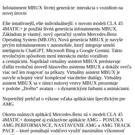
Infotainment MBUX štvrtej generácie: interakcia s vozidlom na
novej úrovni
Ešte intuitívnejší, ešte individuálnejší: v novom modeli CLA 45
4MATIC+ je použitá štvrtá generácia infotainmentu MBUX.
Základom je vlastný, nový operačný systém Mercedes‑Benz
Operating System (MB.OS). Nová generácia MBUX je navyše
prvým infotainmentom v automobile, ktorý integruje umelú
inteligenciu ChatGPT, Microsoft Bing a Google Gemini. Takto
revolučným spôsobom mení interakciu medzi vozidlom
a cestujúcimi. Napríklad virtuálny asistent MBUX predstavuje
ďalšiu evolučnú úroveň hlasového asistenta MBUX a dokáže oveľa
viac než len reagovať na príkazy. Virtuálny asistent MBUX je
navyše schopný viesť komplexné viacdielne dialógy. Virtuálny
asistent MBUX sa v rámci nulovej vrstvy MBUX prezentuje
v podobe „živého“ avatara – s dynamickými farbami a animáciami.
Nepretržitý prehľad o výkone vďaka aplikáciám špecifickým pre
AMG
Okrem známych aplikácií Mercedes-Benz sú v modeli CLA 45
4MATIC+ dostupné aj exkluzívne aplikácie AMG – PONUKA
AMG PERFORMANCE, NASTAVENIE AMG a AMG TRACK
PACE – ktoré pomáhajú vodičovi využiť maximálnu výkonnosť