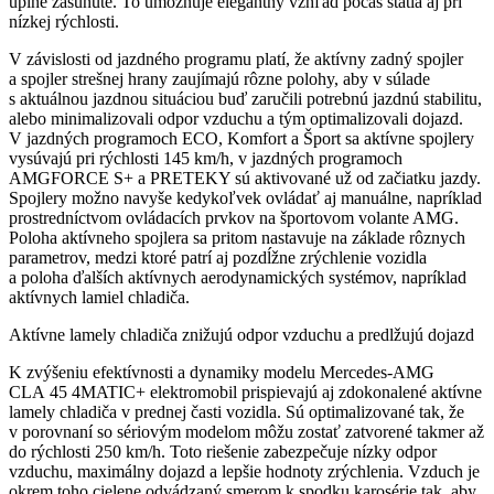
úplne zasunuté. To umožňuje elegantný vzhľad počas státia aj pri
nízkej rýchlosti.
V závislosti od jazdného programu platí, že aktívny zadný spojler
a spojler strešnej hrany zaujímajú rôzne polohy, aby v súlade
s aktuálnou jazdnou situáciou buď zaručili potrebnú jazdnú stabilitu,
alebo minimalizovali odpor vzduchu a tým optimalizovali dojazd.
V jazdných programoch ECO, Komfort a Šport sa aktívne spojlery
vysúvajú pri rýchlosti 145 km/h, v jazdných programoch
AMGFORCE S+ a PRETEKY sú aktivované už od začiatku jazdy.
Spojlery možno navyše kedykoľvek ovládať aj manuálne, napríklad
prostredníctvom ovládacích prvkov na športovom volante AMG.
Poloha aktívneho spojlera sa pritom nastavuje na základe rôznych
parametrov, medzi ktoré patrí aj pozdĺžne zrýchlenie vozidla
a poloha ďalších aktívnych aerodynamických systémov, napríklad
aktívnych lamiel chladiča.
Aktívne lamely chladiča znižujú odpor vzduchu a predlžujú dojazd
K zvýšeniu efektívnosti a dynamiky modelu Mercedes-AMG
CLA 45 4MATIC+ elektromobil prispievajú aj zdokonalené aktívne
lamely chladiča v prednej časti vozidla. Sú optimalizované tak, že
v porovnaní so sériovým modelom môžu zostať zatvorené takmer až
do rýchlosti 250 km/h. Toto riešenie zabezpečuje nízky odpor
vzduchu, maximálny dojazd a lepšie hodnoty zrýchlenia. Vzduch je
okrem toho cielene odvádzaný smerom k spodku karosérie tak, aby