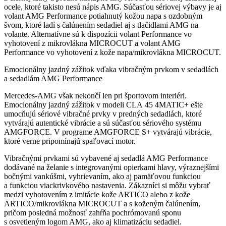
ocele, ktoré takisto nesú nápis AMG. Súčasťou sériovej výbavy je aj
volant AMG Performance potiahnutý kožou napa s ozdobným
švom, ktoré ladí s čalúnením sedadiel aj s tlačidlami AMG na
volante. Alternatívne sú k dispozícii volant Performance vo
vyhotovení z mikrovlákna MICROCUT a volant AMG
Performance vo vyhotovení z kože napa/mikrovlákna MICROCUT.
Emocionálny jazdný zážitok vďaka vibračným prvkom v sedadlách
a sedadlám AMG Performance
Mercedes-AMG však nekončí len pri športovom interiéri.
Emocionálny jazdný zážitok v modeli CLA 45 4MATIC+ ešte
umocňujú sériové vibračné prvky v predných sedadlách, ktoré
vytvárajú autentické vibrácie a sú súčasťou sériového systému
AMGFORCE. V programe AMGFORCE S+ vytvárajú vibrácie,
ktoré verne pripomínajú spaľovací motor.
Vibračnými prvkami sú vybavené aj sedadlá AMG Performance
dodávané na želanie s integrovanými opierkami hlavy, výraznejšími
bočnými vankúšmi, vyhrievaním, ako aj pamäťovou funkciou
a funkciou viackrivkového nastavenia. Zákazníci si môžu vybrať
medzi vyhotovením z imitácie kože ARTICO alebo z kože
ARTICO/mikrovlákna MICROCUT a s koženým čalúnením,
pričom posledná možnosť zahŕňa pochrómovanú sponu
s osvetleným logom AMG, ako aj klimatizáciu sedadiel.