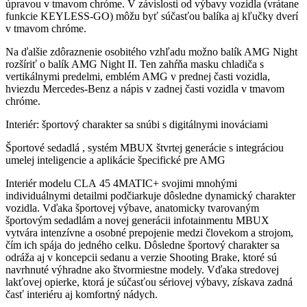
úpravou v tmavom chróme. V závislosti od výbavy vozidla (vrátane
funkcie KEYLESS-GO) môžu byť súčasťou balíka aj kľučky dverí
v tmavom chróme.
Na ďalšie zdôraznenie osobitého vzhľadu možno balík AMG Night
rozšíriť o balík AMG Night II. Ten zahŕňa masku chladiča s
vertikálnymi predelmi, emblém AMG v prednej časti vozidla,
hviezdu Mercedes-Benz a nápis v zadnej časti vozidla v tmavom
chróme.
Interiér: športový charakter sa snúbi s digitálnymi inováciami
Športové sedadlá , systém MBUX štvrtej generácie s integráciou
umelej inteligencie a aplikácie špecifické pre AMG
Interiér modelu CLA 45 4MATIC+ svojimi mnohými
individuálnymi detailmi podčiarkuje dôsledne dynamický charakter
vozidla. Vďaka športovej výbave, anatomicky tvarovaným
športovým sedadlám a novej generácii infotainmentu MBUX
vytvára intenzívne a osobné prepojenie medzi človekom a strojom,
čím ich spája do jedného celku. Dôsledne športový charakter sa
odráža aj v koncepcii sedanu a verzie Shooting Brake, ktoré sú
navrhnuté výhradne ako štvormiestne modely. Vďaka stredovej
lakťovej opierke, ktorá je súčasťou sériovej výbavy, získava zadná
časť interiéru aj komfortný nádych.