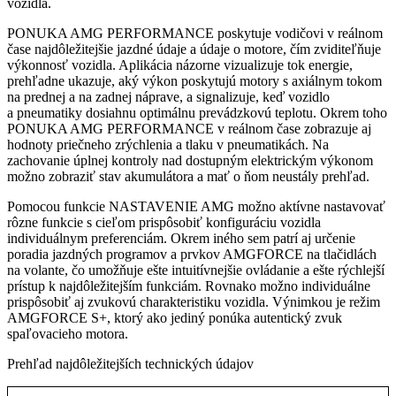
vozidla.
PONUKA AMG PERFORMANCE poskytuje vodičovi v reálnom
čase najdôležitejšie jazdné údaje a údaje o motore, čím zviditeľňuje
výkonnosť vozidla. Aplikácia názorne vizualizuje tok energie,
prehľadne ukazuje, aký výkon poskytujú motory s axiálnym tokom
na prednej a na zadnej náprave, a signalizuje, keď vozidlo
a pneumatiky dosiahnu optimálnu prevádzkovú teplotu. Okrem toho
PONUKA AMG PERFORMANCE v reálnom čase zobrazuje aj
hodnoty priečneho zrýchlenia a tlaku v pneumatikách. Na
zachovanie úplnej kontroly nad dostupným elektrickým výkonom
možno zobraziť stav akumulátora a mať o ňom neustály prehľad.
Pomocou funkcie NASTAVENIE AMG možno aktívne nastavovať
rôzne funkcie s cieľom prispôsobiť konfiguráciu vozidla
individuálnym preferenciám. Okrem iného sem patrí aj určenie
poradia jazdných programov a prvkov AMGFORCE na tlačidlách
na volante, čo umožňuje ešte intuitívnejšie ovládanie a ešte rýchlejší
prístup k najdôležitejším funkciám. Rovnako možno individuálne
prispôsobiť aj zvukovú charakteristiku vozidla. Výnimkou je režim
AMGFORCE S+, ktorý ako jediný ponúka autentický zvuk
spaľovacieho motora.
Prehľad najdôležitejších technických údajov