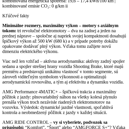
kombinovaná energetická spotreba: 19,6 – 17,4 kWh/100 km |
kombinované emisie CO₂: 0 g/km ii
Kľúčové fakty
Minimálne rozmery, maximálny výkon – motory s axiálnym
tokom:
tri revolučné elektromotory – dva na zadnej a jeden na
prednej náprave – spoločne aj napriek svojej kompaktnosti dosahujú
špičkový výkon až 500 kW (680 k) a v prípade potreby dokážu
opakovane dodávať plný výkon. Vďaka tomu zažijete novú
dimenziu elektrického výkonu.
Viac než len vzhľad – aktívna aerodynamika: aktívny zadný spojler
sedanu a spojler strešnej hrany vozidla Shooting Brake, ktoré majú
premiéru a predstavujú unikátnu vlastnosť v tomto segmente, sú
zároveň viditeľným symbolom výkonnosti a optimalizujú
aerodynamickú rovnováhu, a tým aj efektivitu a dynamiku vozidla.
AMG Performance 4MATIC+ – špičková trakcia a maximálny
pôžitok z jazdy: plnovariabilný náhon na všetky kolesá plynulo
prenáša výkon troch nezávisle riadených elektromotorov na
vozovku. Výsledok: dynamické jazdné vlastnosti, spoľahlivá
kontrola a neobmedzený pôžitok z jazdy v každej situácii.
AMG RIDE CONTROL –
vy si vyberiete, podvozok sa
prispôsobí:
“Komfort”, “Šport” alebo “AMGFORCE S+”? Vďaka