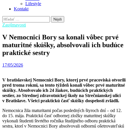
Lifestyle
Kontakt
Hľadať:
Zaujímavosti
V Nemocnici Bory sa konali vôbec prvé
maturitné skúšky, absolvovali ich budúce
praktické sestry
17/05/2026
V bratislavskej Nemocnici Bory, ktorej prvé pracoviská otvorili
pred troma rokmi, sa tento týždeň konali vôbec prvé maturitné
skúšky. Absolvovalo ich 24 žiakov, budúcich praktických
sestier, zo Strednej zdravotníckej školy na Strečnianskej ulici
v Bratislave. Všetci praktickú časť skúšky dospelosti zvládli.
Nemocnica žila maturitami počas posledných štyroch dní – od 12.
do 15. mája. Praktickú časť odbornej zložky maturitnej skúšky
vykonali študenti štvrtého ročníka študijného odboru praktická
sestra, ktorí v Nemocnici Bory absolvovali odbornú ošetrovateľskú