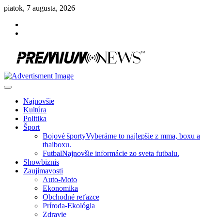
Skip
piatok, 7 augusta, 2026
to
Facebook
content
Instagram
Slovenská kultúra, šport, politika, šoubiznis …toto sa oplatí čítať!
Premium NEWS™
Najnovšie
Kultúra
Politika
Šport
Bojové športy
Vyberáme to najlepšie z mma, boxu a
thaiboxu.
Futbal
Najnovšie informácie zo sveta futbalu.
Showbiznis
Zaujímavosti
Auto-Moto
Ekonomika
Obchodné reťazce
Príroda-Ekológia
Zdravie