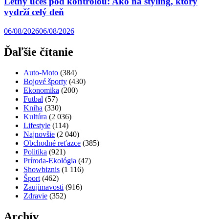
Letný účes pod kontrolou: Ako na styling, ktorý
vydrží celý deň
06/08/2026
06/08/2026
Ďaľšie čítanie
Auto-Moto
(384)
Bojové športy
(430)
Ekonomika
(200)
Futbal
(57)
Kniha
(330)
Kultúra
(2 036)
Lifestyle
(114)
Najnovšie
(2 040)
Obchodné reťazce
(385)
Politika
(921)
Príroda-Ekológia
(47)
Showbiznis
(1 116)
Šport
(462)
Zaujímavosti
(916)
Zdravie
(352)
Archív