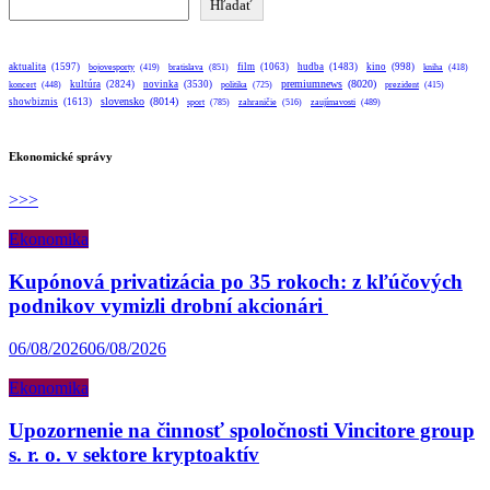
Hľadať
aktualita
(1597)
bratislava
(851)
film
(1063)
hudba
(1483)
kino
(998)
bojovesporty
(419)
kniha
(418)
premiumnews
(8020)
kultúra
(2824)
novinka
(3530)
koncert
(448)
politika
(725)
prezident
(415)
slovensko
(8014)
showbiznis
(1613)
sport
(785)
zahraničie
(516)
zaujímavosti
(489)
Ekonomické správy
>>>
Ekonomika
Kupónová privatizácia po 35 rokoch: z kľúčových
podnikov vymizli drobní akcionári
06/08/2026
06/08/2026
Ekonomika
Upozornenie na činnosť spoločnosti Vincitore group
s. r. o. v sektore kryptoaktív