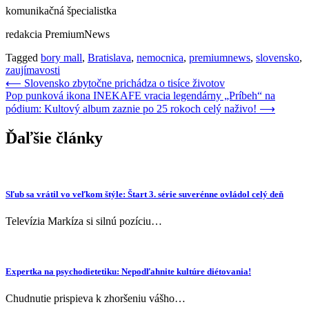
komunikačná špecialistka
redakcia PremiumNews
Tagged
bory mall
,
Bratislava
,
nemocnica
,
premiumnews
,
slovensko
,
zaujímavosti
Navigácia
⟵
Slovensko zbytočne prichádza o tisíce životov
Pop punková ikona INEKAFE vracia legendárny „Príbeh“ na
v
pódium: Kultový album zaznie po 25 rokoch celý naživo!
⟶
článku
Ďaľšie články
Sľub sa vrátil vo veľkom štýle: Štart 3. série suverénne ovládol celý deň
Televízia Markíza si silnú pozíciu…
Expertka na psychodietetiku: Nepodľahnite kultúre diétovania!
Chudnutie prispieva k zhoršeniu vášho…