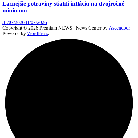
Lacnejšie potraviny stiahli infláciu na dvojročné
minimum
31/07/2026
31/07/2026
Copyright © 2026 Premium NEWS | News Center by
Ascendoor
|
Powered by
WordPress
.