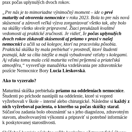
prax počas uplynulých dvoch rokov.
„Pre nás je to mimoriadne výnimočný moment – ide o
prvé
maturity od otvorenia nemocnice
v roku 2023. Bola to pre nás nová
skúsenosť a zároveň veľká výzva zorganizovať všetko tak, aby bolo
na skúšky všetko skvele pripravené. Žiaci preukázali kvalitné
vedomosti aj praktické zručnosti. Je vidieť, že
počas uplynulých
dvoch rokov získavali skúsenosti aj priamo v praxi v našej
nemocnici
a učili sa od kolegov, ktorí na pracovisku pôsobia.
Praktická skúška by mala prebiehať v prostredí, ktoré študenti
poznajú, kde sa cítia istejšie a majú vybudované vzťahy s kolegami.
Aj vďaka tomu mala celá maturita veľmi príjemnú a priateľskú
atmosféru,“
vysvetľuje manažérka vzdelávania pre zdravotnícke
pozície Nemocnice Bory
Lucia Lieskovská
.
Ako to vyzeralo?
Maturitná skúška prebiehala
priamo na oddeleniach nemocnice
.
Študenti po príchode nastúpili na oddelenie, ktoré si vopred
vyžrebovali v škole – interné alebo chirurgické. Následne si
každý z
nich vyžreboval pacienta, o ktorého sa počas skúšky staral
.
Súčasťou zadania bolo oboznámiť sa s jeho diagnózou, zdravotným
stavom, absolvovanými výkonmi a pripraviť si potrebné informácie
k poskytovanej starostlivosti.