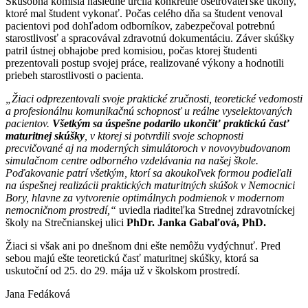
Skúšobná komisia následne určila konkrétne ošetrovateľské úkony,
ktoré mal študent vykonať. Počas celého dňa sa študent venoval
pacientovi pod dohľadom odborníkov, zabezpečoval potrebnú
starostlivosť a spracovával zdravotnú dokumentáciu. Záver skúšky
patril ústnej obhajobe pred komisiou, počas ktorej študenti
prezentovali postup svojej práce, realizované výkony a hodnotili
priebeh starostlivosti o pacienta.
„Žiaci odprezentovali svoje praktické zručnosti, teoretické vedomosti
a profesionálnu komunikačnú schopnosť u reálne vyselektovaných
pacientov.
Všetkým sa úspešne podarilo ukončiť praktickú časť
maturitnej skúšky
, v ktorej si potvrdili svoje schopnosti
precvičované aj na moderných simulátoroch v novovybudovanom
simulačnom centre odborného vzdelávania na našej škole.
Poďakovanie patrí všetkým, ktorí sa akoukoľvek formou podieľali
na úspešnej realizácii praktických maturitných skúšok v Nemocnici
Bory, hlavne za vytvorenie optimálnych podmienok v modernom
nemocničnom prostredí,“
uviedla riaditeľka Strednej zdravotníckej
školy na Strečnianskej ulici
PhDr. Janka Gabaľová, PhD.
Žiaci si však ani po dnešnom dni ešte nemôžu vydýchnuť. Pred
sebou majú ešte teoretickú časť maturitnej skúšky, ktorá sa
uskutoční od 25. do 29. mája už v školskom prostredí.
Jana Fedáková