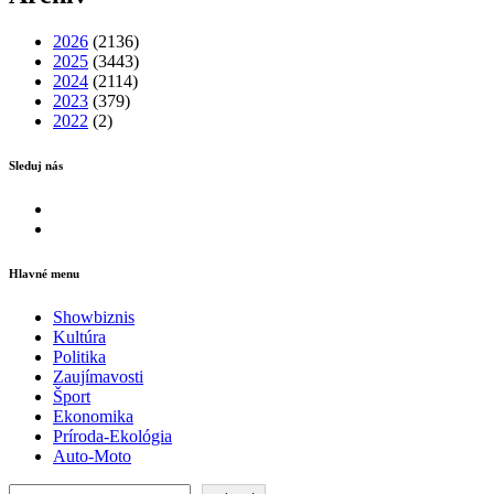
2026
(2136)
2025
(3443)
2024
(2114)
2023
(379)
2022
(2)
Sleduj nás
Facebook
Instagram
Hlavné menu
Showbiznis
Kultúra
Politika
Zaujímavosti
Šport
Ekonomika
Príroda-Ekológia
Auto-Moto
Hľadať