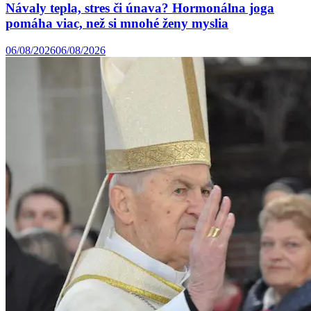
Návaly tepla, stres či únava? Hormonálna joga
pomáha viac, než si mnohé ženy myslia
06/08/2026
06/08/2026