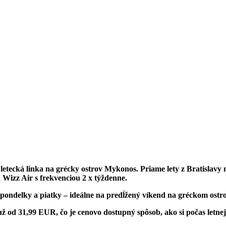
tecká linka na grécky ostrov Mykonos. Priame lety z Bratislavy 
 Wizz Air s frekvenciou 2 x týždenne.
ondelky a piatky – ideálne na predĺžený víkend na gréckom ostrov
 už od 31,99 EUR, čo je cenovo dostupný spôsob, ako si počas let