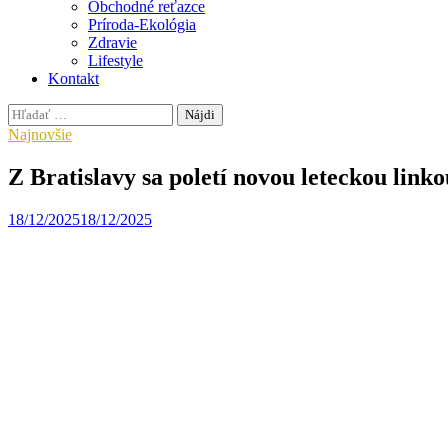
Obchodné reťazce
Príroda-Ekológia
Zdravie
Lifestyle
Kontakt
Hľadať:
Najnovšie
Z Bratislavy sa poletí novou leteckou lin
18/12/2025
18/12/2025