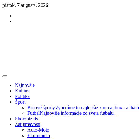
Skip
piatok, 7 augusta, 2026
to
Facebook
content
Instagram
Slovenská kultúra, šport, politika, šoubiznis …toto sa oplatí čítať!
Premium NEWS™
Najnovšie
Kultúra
Politika
Šport
Bojové športy
Vyberáme to najlepšie z mma, boxu a thai
Futbal
Najnovšie informácie zo sveta futbalu.
Showbiznis
Zaujímavosti
Auto-Moto
Ekonomika