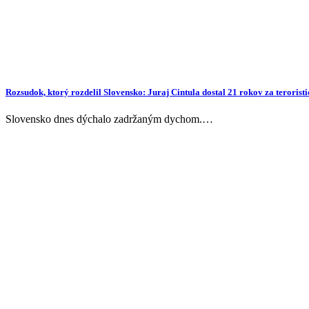
Rozsudok, ktorý rozdelil Slovensko: Juraj Cintula dostal 21 rokov za terorist
Slovensko dnes dýchalo zadržaným dychom.…