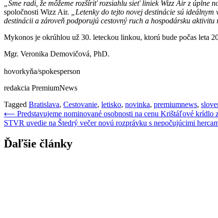
„Sme radi, že môžeme rozšíriť rozsiahlu sieť liniek Wizz Air z úplne
spoločnosti Wizz Air.
„Letenky do tejto novej destinácie sú ideálnym
destinácii a zároveň podporujú cestovný ruch a hospodársku aktivitu
Mykonos je okrúhlou už 30. leteckou linkou, ktorú bude počas leta 2
Mgr. Veronika Demovičová, PhD.
hovorkyňa/spokesperson
redakcia PremiumNews
Tagged
Bratislava
,
Cestovanie
,
letisko
,
novinka
,
premiumnews
,
slove
Navigácia
⟵
Predstavujeme nominované osobnosti na cenu Krištáľové krídlo 
STVR uvedie na Štedrý večer novú rozprávku s nepočujúcimi hercam
v
článku
Ďaľšie články