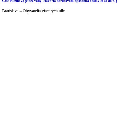
Časť Ružinova je bez vody: Havária horúcovodu spôsobila odstávku až do 6. 
Bratislava – Obyvatelia viacerých ulíc…