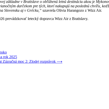
 novej základne v Bratislave o obľúbenú letnú destináciu akou je Mykon
 vianočným darčekom pre tých, ktorí nakupujú na poslednú chvíľu, keďž
 na Slovensku aj v Grécku,“
uzavrela Olivia Harangozo z Wizz Air.
026 prevádzkovať letecký dopravca Wizz Air z Bratislavy.
nsko
za rok 2025
i Zázračná moc 2: Zlodej rozprávok
⟶