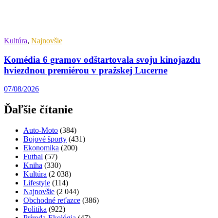
Kultúra
,
Najnovšie
Komédia 6 gramov odštartovala svoju kinojazdu
hviezdnou premiérou v pražskej Lucerne
07/08/2026
Ďaľšie čítanie
Auto-Moto
(384)
Bojové športy
(431)
Ekonomika
(200)
Futbal
(57)
Kniha
(330)
Kultúra
(2 038)
Lifestyle
(114)
Najnovšie
(2 044)
Obchodné reťazce
(386)
Politika
(922)
Príroda-Ekológia
(47)