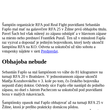
Šampión organizácie RFA pod Real Fight pravidlami Sebastián
Fapšo mal mať na galavečere RFA 25 v Žiline prvú obhajobu titulu.
Pavel Šach bol však nútený zo zápasu odstúpiť a v hlavnom zápase
sa miesto neho predstaví František Puraš. Ten už v minulosti Fapša
raz vyzval a doposiaľ je jediným bojovníkom, ktorý kedy ukončil
šampióna RFA na KO. Odveta sa uskutoční už túto sobotu a
vstupenky nájdete v sieti
Predpredaj
.
Obhajoba nebude
Sebastián Fapšo sa stal šampiónom vo váhe do 81 kilogramov na
turnaji RFA 20 v Bratislave. V jednostrannom zápase ukončil
Matěja Kozubovského v 3. kole po tom, čo českého bojovníka
nepustil ďalej doktor. Odvtedy síce Fapšo ešte nastúpil do jedného
zápasu, no duel s Jairom Pachecom sa uskutočnil pod pravidlami
boxu v malých rukaviciach.
Šampiónsky opasok mal Fapšo obhajovať až na turnaji RFA 25 v
Žiline, ktorá je preňho prakticky domácou pôdou.