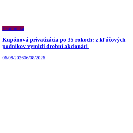
Ekonomika
Kupónová privatizácia po 35 rokoch: z kľúčových
podnikov vymizli drobní akcionári
06/08/2026
06/08/2026