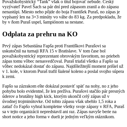
Považskobystrický “Tank” však o titul bojovať nebude. Český
vyzývateľ Pavel Šach sa pár dní pred zápasom zranil a do zápasu
nenastúpi. Miesto neho pôjde do boja František Puraš, no zápas je
vypísaný len na 3×3 minúty vo váhe do 83 kg. Za predpokladu, že
by v ňom Puraš uspel, šampiónom sa nestane.
Odplata za prehru na KO
Prvý zápas Sebastiána Fapša proti Františkovi Purašovi sa
uskutočnil na turnaji RFA 15 v Bratislave. V tom čase bol
považskobystrický reprezentant obrovským favoritom, no priebeh
zápas tomu vôbec nenasvedčoval. Puraš triafal všetko a Fapšo sa
vôbec nedokázal dostať do zápasu. Najdôležitejší moment prišiel už
v 1. kole, v ktorom Puraš trafil šialené koleno a poslal svojho súpera
k zemi.
Fapšo sa zázrakom ešte dokázal postaviť späť na nohy, no z jeho
pohybu bolo evidentné, že len prežíva. Purašovi stačilo pár presných
úderov a brutálny high kick, ktorým ukončil celý zápas už v
úvodnej trojminútovke. Od tohto zápasu však ubehlo 1,5 roka a
zatiaľ čo Fapšo vyhral kompletne všetky svoje zápasy v RFA, Puraš
sa v tejto organizácii nepredstavil ani raz. Zápas navyše berie na
short notice a jeho forma v dueli je jedným veľkým otáznikom.