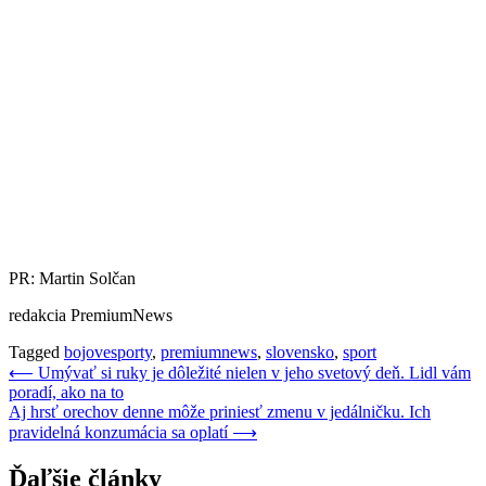
PR: Martin Solčan
redakcia PremiumNews
Tagged
bojovesporty
,
premiumnews
,
slovensko
,
sport
Navigácia
⟵
Umývať si ruky je dôležité nielen v jeho svetový deň. Lidl vám
poradí, ako na to
v
Aj hrsť orechov denne môže priniesť zmenu v jedálničku. Ich
článku
pravidelná konzumácia sa oplatí
⟶
Ďaľšie články