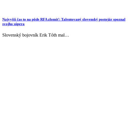
Najvyšší čas to na pôde RFA zlomiť: Talentovaný slovenský postojár spoznal
svojho súpera
Slovenský bojovník Erik Tóth mal…