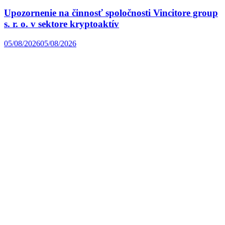
Upozornenie na činnosť spoločnosti Vincitore group
s. r. o. v sektore kryptoaktív
05/08/2026
05/08/2026