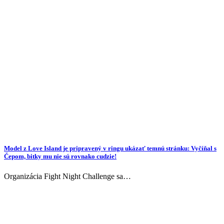
Model z Love Island je pripravený v ringu ukázať temnú stránku: Vyčíňal s
Čepom, bitky mu nie sú rovnako cudzie!
Organizácia Fight Night Challenge sa…