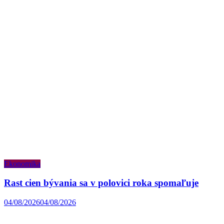
Ekonomika
Rast cien bývania sa v polovici roka spomaľuje
04/08/2026
04/08/2026