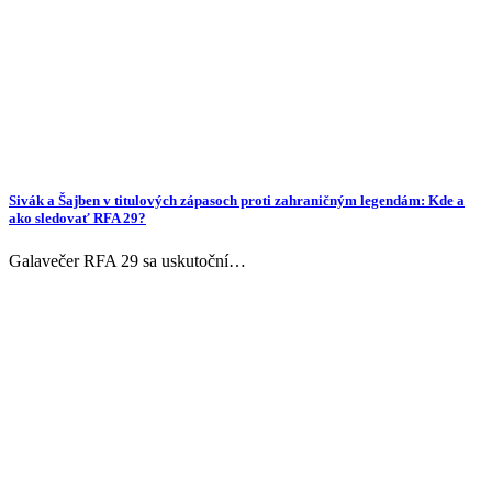
Sivák a Šajben v titulových zápasoch proti zahraničným legendám: Kde a
ako sledovať RFA 29?
Galavečer RFA 29 sa uskutoční…