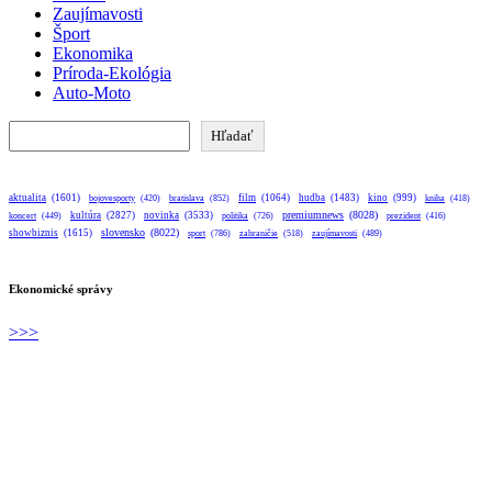
Zaujímavosti
Šport
Ekonomika
Príroda-Ekológia
Auto-Moto
Hľadať
Hľadať
aktualita
(1601)
bratislava
(852)
film
(1064)
hudba
(1483)
kino
(999)
bojovesporty
(420)
kniha
(418)
premiumnews
(8028)
kultúra
(2827)
novinka
(3533)
koncert
(449)
politika
(726)
prezident
(416)
slovensko
(8022)
showbiznis
(1615)
sport
(786)
zahraničie
(518)
zaujímavosti
(489)
Ekonomické správy
>>>