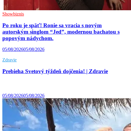
Showbiznis
Po roku je späť! Ronie sa vracia s novým
autorským singlom “Jed”, modernou bachatou s
popovým nádychom.
05/08/2026
05/08/2026
Zdravie
Prebieha Svetový týždeň dojčenia! | Zdravie
05/08/2026
05/08/2026