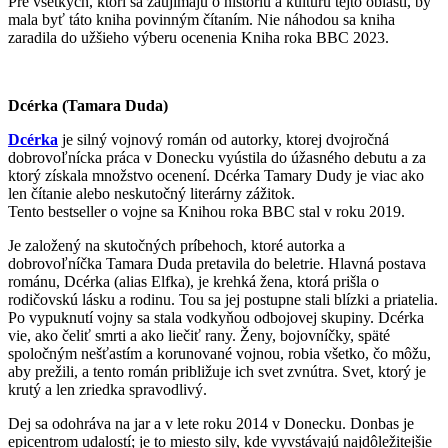
Pre všetkých, ktorí sa zaujímajú o históriu a kultúru tejto oblasti, by
mala byť táto kniha povinným čítaním. Nie náhodou sa kniha
zaradila do užšieho výberu ocenenia Kniha roka BBC 2023.
Dcérka (Tamara Duda)
Dcérka
je silný vojnový román od autorky, ktorej dvojročná
dobrovoľnícka práca v Donecku vyústila do úžasného debutu a za
ktorý získala množstvo ocenení. Dcérka Tamary Dudy je viac ako
len čítanie alebo neskutočný literárny zážitok.
Tento bestseller o vojne sa Knihou roka BBC stal v roku 2019.
Je založený na skutočných príbehoch, ktoré autorka a
dobrovoľníčka Tamara Duda pretavila do beletrie. Hlavná postava
románu, Dcérka (alias Elfka), je krehká žena, ktorá prišla o
rodičovskú lásku a rodinu. Tou sa jej postupne stali blízki a priatelia.
Po vypuknutí vojny sa stala vodkyňou odbojovej skupiny. Dcérka
vie, ako čeliť smrti a ako liečiť rany. Ženy, bojovníčky, späté
spoločným nešťastím a korunované vojnou, robia všetko, čo môžu,
aby prežili, a tento román približuje ich svet zvnútra. Svet, ktorý je
krutý a len zriedka spravodlivý.
Dej sa odohráva na jar a v lete roku 2014 v Donecku. Donbas je
epicentrom udalostí; je to miesto sily, kde vyvstávajú najdôležitejšie