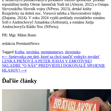
reportážnej knihy Olesie Jaremčuk Naši iní (Absynt, 2022) a Ostapa
Slyvynského Slovník vojny (NPress. 2023), detské knihy
Rozprávky na dobrú noc, Vresová môrka a Skovorodove bájky
(Dajama, 2024). V roku 2024 vyjdú preklady rozsiahleho románu
Sofi e Andruchovyč Amadoka (Artforum), a románu Jurija
Andruchovyča Rádio Noc (NPress).
PR: Mgr. Milan Buno
redakcia PremiumNews
Tagged
Kniha
,
novinka
,
premiumnews
,
slovensko
Navigácia
⟵
Sprievodca pre deti, ktoré sa chcú naučiť vedecky myslieť
LENKA PIEŠOVÁ A PETER JUHAS V EMOTÍVNEJ
v
SKLADBE “O NÁS” PREDVIEDLI DOKONALÉ SPOJENIE
článku
HLASOV!
⟶
Ďaľšie články