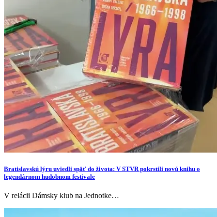
Bratislavskú lýru uviedli späť do života: V STVR pokrstili novú knihu o
legendárnom hudobnom festivale
V relácii Dámsky klub na Jednotke…