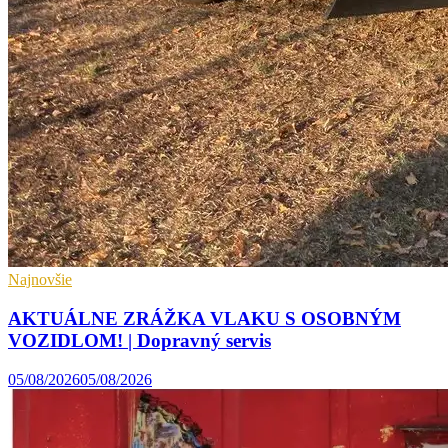
Najnovšie
AKTUÁLNE ZRÁŽKA VLAKU S OSOBNÝM
VOZIDLOM! | Dopravný servis
05/08/2026
05/08/2026