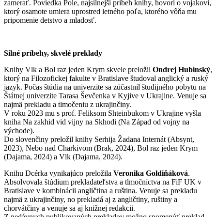
zamerať. Poviedka Pole, najsilnejší príbeh knihy, hovorí o vojakovi,
ktorý osamote umiera uprostred letného poľa, ktorého vôňa mu
pripomenie detstvo a mladosť.
Silné príbehy, skvelé preklady
Knihy Vlk a Bol raz jeden Krym skvele preložil
Ondrej Hubinský
,
ktorý na Filozofickej fakulte v Bratislave študoval anglický a ruský
jazyk. Počas štúdia na univerzite sa zúčastnil študijného pobytu na
Štátnej univerzite Tarasa Ševčenka v Kyjive v Ukrajine. Venuje sa
najmä prekladu a tlmočeniu z ukrajinčiny.
V roku 2023 mu s prof. Feliksom Shteinbukom v Ukrajine vyšla
kniha Na zakhid vid vijny na Skhodi (Na Západ od vojny na
východe).
Do slovenčiny preložil knihy Serhija Žadana Internát (Absynt,
2023), Nebo nad Charkivom (Brak, 2024), Bol raz jeden Krym
(Dajama, 2024) a Vlk (Dajama, 2024).
Knihu Dcérka vynikajúco preložila
Veronika Goldiňáková
.
Absolvovala štúdium prekladateľstva a tlmočníctva na FiF UK v
Bratislave v kombinácii angličtina a ruština. Venuje sa prekladu
najmä z ukrajinčiny, no prekladá aj z angličtiny, ruštiny a
chorvátčiny a venuje sa aj knižnej redakcii.
Z nedávnych publikovaných prekladov možno spomenúť preklad