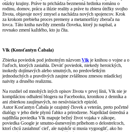
otázky krajiny. Práve tu prichádza bezmenná hrdinka románu o
rodinu, domov, prácu a ilúzie reality a práve tu zbiera útržky svojho
života, objavuje nový zmysel a nachádza nových spojencov. Krok
za krokom prebieha proces premeny a metamorfózy zberača na
lovca. Táto kniha navždy zmenila človeka, ktorý ju napísal, a
rovnako zmení každého, kto ju číta.
Vlk (Konsťantyn Čabala)
Zbierka poviedok pod jednotným názvom
Vlk
je knihou o vojne a o
ľuďoch, ktorých zasiahla. Deväť poviedok, niekedy heroických,
inokedy dojímavých alebo smutných, no predovšetkým
jednoduchých a pravdivých zaujme zvláštnou zmesou mladíckej
naivity a drsného realizmu.
Na rozdiel od mnohých iných opisov života v prvej línii, Vlk nie je
kompiláciou odhalení blogera na Facebooku, kronikou z denníka a
ani zbierkou zaujímavých, no nesúvisiacich epizód.
Autor Kosťantyn Čabala je ozajstný človek a veterán, preto početné
dialógy v jeho diele plynú ľahko a prirodzene. Napríklad ústredná a
najdlhšia poviedka Vlk mapuje bežný život vojaka v zákope,
poviedka Google je smutno-úsmevným príbehom o delostrelcoch,
ktorí chcú zasiahnuť cieľ, ale najskôr si musia vygoogliť, ako ho