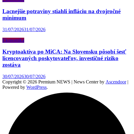
Lacnejšie potraviny stiahli infláciu na dvojročné
minimum
31/07/2026
31/07/2026
Ekonomika
Kryptoaktíva po MiCA: Na Slovensku pôsobí šesť
licencovaných poskytovateľov, investičné riziko
zostáva
30/07/2026
30/07/2026
Copyright © 2026 Premium NEWS | News Center by
Ascendoor
|
Powered by
WordPress
.