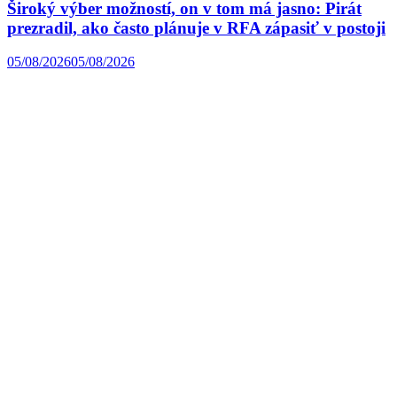
Široký výber možností, on v tom má jasno: Pirát
prezradil, ako často plánuje v RFA zápasiť v postoji
05/08/2026
05/08/2026