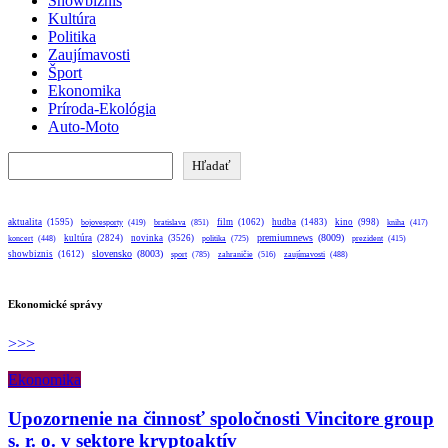
Showbiznis
Kultúra
Politika
Zaujímavosti
Šport
Ekonomika
Príroda-Ekológia
Auto-Moto
Hľadať
Hľadať
aktualita
(1595)
bratislava
(851)
film
(1062)
hudba
(1483)
kino
(998)
bojovesporty
(419)
kniha
(417)
premiumnews
(8009)
kultúra
(2824)
novinka
(3526)
koncert
(448)
politika
(725)
prezident
(415)
slovensko
(8003)
showbiznis
(1612)
sport
(785)
zahraničie
(516)
zaujímavosti
(488)
Ekonomické správy
>>>
Ekonomika
Upozornenie na činnosť spoločnosti Vincitore group
s. r. o. v sektore kryptoaktív