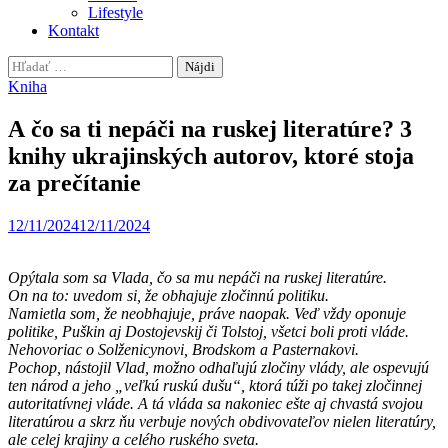
Lifestyle
Kontakt
Hľadať:
Kniha
A čo sa ti nepáči na ruskej literatúre? 3
knihy ukrajinských autorov, ktoré stoja
za prečítanie
12/11/2024
12/11/2024
Opýtala som sa Vlada, čo sa mu nepáči na ruskej literatúre.
On na to: uvedom si, že obhajuje zločinnú politiku.
Namietla som, že neobhajuje, práve naopak. Veď vždy oponuje
politike, Puškin aj Dostojevskij či Tolstoj, všetci boli proti vláde.
Nehovoriac o Solženicynovi, Brodskom a Pasternakovi.
Pochop, nástojil Vlad, možno odhaľujú zločiny vlády, ale ospevujú
ten národ a jeho „veľkú ruskú dušu“, ktorá túži po takej zločinnej
autoritatívnej vláde. A tá vláda sa nakoniec ešte aj chvastá svojou
literatúrou a skrz ňu verbuje nových obdivovateľov nielen literatúry,
ale celej krajiny a celého ruského sveta.