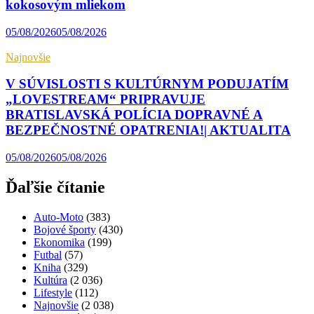
kokosovým mliekom
05/08/2026
05/08/2026
Najnovšie
V SÚVISLOSTI S KULTÚRNYM PODUJATÍM
„LOVESTREAM“ PRIPRAVUJE
BRATISLAVSKÁ POLÍCIA DOPRAVNÉ A
BEZPEČNOSTNÉ OPATRENIA!| AKTUALITA
05/08/2026
05/08/2026
Ďaľšie čítanie
Auto-Moto
(383)
Bojové športy
(430)
Ekonomika
(199)
Futbal
(57)
Kniha
(329)
Kultúra
(2 036)
Lifestyle
(112)
Najnovšie
(2 038)