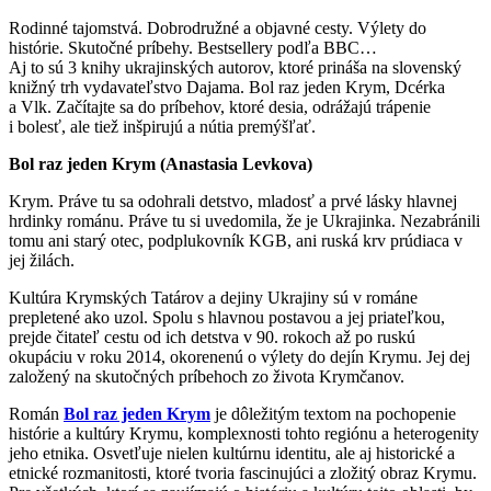
Rodinné tajomstvá. Dobrodružné a objavné cesty. Výlety do
histórie. Skutočné príbehy. Bestsellery podľa BBC…
Aj to sú 3 knihy ukrajinských autorov, ktoré prináša na slovenský
knižný trh vydavateľstvo Dajama. Bol raz jeden Krym, Dcérka
a Vlk. Začítajte sa do príbehov, ktoré desia, odrážajú trápenie
i bolesť, ale tiež inšpirujú a nútia premýšľať.
Bol raz jeden Krym (Anastasia Levkova)
Krym. Práve tu sa odohrali detstvo, mladosť a prvé lásky hlavnej
hrdinky románu. Práve tu si uvedomila, že je Ukrajinka. Nezabránili
tomu ani starý otec, podplukovník KGB, ani ruská krv prúdiaca v
jej žilách.
Kultúra Krymských Tatárov a dejiny Ukrajiny sú v románe
prepletené ako uzol. Spolu s hlavnou postavou a jej priateľkou,
prejde čitateľ cestu od ich detstva v 90. rokoch až po ruskú
okupáciu v roku 2014, okorenenú o výlety do dejín Krymu. Jej dej
založený na skutočných príbehoch zo života Krymčanov.
Román
Bol raz jeden Krym
je dôležitým textom na pochopenie
histórie a kultúry Krymu, komplexnosti tohto regiónu a heterogenity
jeho etnika. Osvetľuje nielen kultúrnu identitu, ale aj historické a
etnické rozmanitosti, ktoré tvoria fascinujúci a zložitý obraz Krymu.