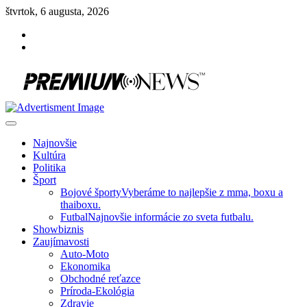
Skip
štvrtok, 6 augusta, 2026
to
Facebook
content
Instagram
Slovenská kultúra, šport, politika, šoubiznis …toto sa oplatí čítať!
Premium NEWS™
Najnovšie
Kultúra
Politika
Šport
Bojové športy
Vyberáme to najlepšie z mma, boxu a
thaiboxu.
Futbal
Najnovšie informácie zo sveta futbalu.
Showbiznis
Zaujímavosti
Auto-Moto
Ekonomika
Obchodné reťazce
Príroda-Ekológia
Zdravie