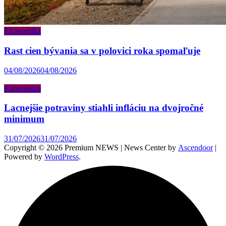
Ekonomika
Rast cien bývania sa v polovici roka spomaľuje
04/08/2026
04/08/2026
Ekonomika
Lacnejšie potraviny stiahli infláciu na dvojročné
minimum
31/07/2026
31/07/2026
Copyright © 2026 Premium NEWS | News Center by
Ascendoor
|
Powered by
WordPress
.