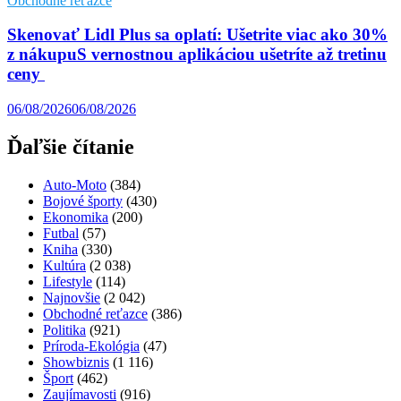
Obchodné reťazce
Skenovať Lidl Plus sa oplatí: Ušetrite viac ako 30%
z nákupuS vernostnou aplikáciou ušetríte až tretinu
ceny
06/08/2026
06/08/2026
Ďaľšie čítanie
Auto-Moto
(384)
Bojové športy
(430)
Ekonomika
(200)
Futbal
(57)
Kniha
(330)
Kultúra
(2 038)
Lifestyle
(114)
Najnovšie
(2 042)
Obchodné reťazce
(386)
Politika
(921)
Príroda-Ekológia
(47)
Showbiznis
(1 116)
Šport
(462)
Zaujímavosti
(916)