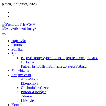
Skip
piatok, 7 augusta, 2026
to
Facebook
content
Instagram
Slovenská kultúra, šport, politika, šoubiznis …toto sa oplatí čítať!
Premium NEWS™
Najnovšie
Kultúra
Politika
Šport
Bojové športy
Vyberáme to najlepšie z mma, boxu a
thaiboxu.
Futbal
Najnovšie informácie zo sveta futbalu.
Showbiznis
Zaujímavosti
Auto-Moto
Ekonomika
Obchodné reťazce
Príroda-Ekológia
Zdravie
Lifestyle
Kontakt