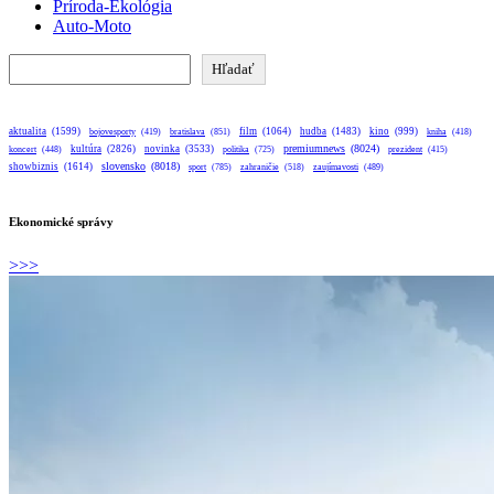
Príroda-Ekológia
Auto-Moto
Hľadať
Hľadať
aktualita
(1599)
bratislava
(851)
film
(1064)
hudba
(1483)
kino
(999)
bojovesporty
(419)
kniha
(418)
premiumnews
(8024)
kultúra
(2826)
novinka
(3533)
koncert
(448)
politika
(725)
prezident
(415)
slovensko
(8018)
showbiznis
(1614)
sport
(785)
zahraničie
(518)
zaujímavosti
(489)
Ekonomické správy
>>>