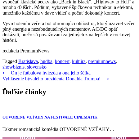
vypočuť klasické pecky ako „Back in Black“, „Highway to Hell“ a
mnoho ďalších. Pódium, vybavené špičkovou technikou a efektmi,
umožnilo každému v dave vidieť a počuť dokonalý koncert.
Vyvrcholením večera bol ohromujúci ohňostroj, ktorý uzavrel večer
plný energie a nezabudnuteľných momentov. AC/DC opäť
dokázali, prečo sú považovaní za jedných z najlepších v rockovej
histórii.
redakcia PremiumNews
Tagged
Bratislava
,
hudba
,
koncert
,
kultúra
,
premiumnews
,
showbiznis
,
slovensko
Navigácia
⟵
On je futbalová hviezda a ona jeho šéfka
Vyhlásenie bývalého prezidenta Donalda Trumpa!
⟶
v
článku
Ďaľšie články
OTVORENÉ VZŤAHY NA FESTIVALE CINEMATIK
Takmer romantická komédia OTVORENÉ VZŤAHY…