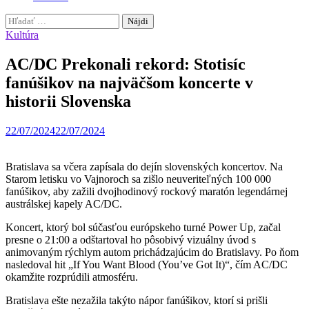
Hľadať:
Kultúra
AC/DC Prekonali rekord: Stotisíc
fanúšikov na najväčšom koncerte v
historii Slovenska
22/07/2024
22/07/2024
Bratislava sa včera zapísala do dejín slovenských koncertov. Na
Starom letisku vo Vajnoroch sa zišlo neuveriteľných 100 000
fanúšikov, aby zažili dvojhodinový rockový maratón legendárnej
austrálskej kapely AC/DC.
Koncert, ktorý bol súčasťou európskeho turné Power Up, začal
presne o 21:00 a odštartoval ho pôsobivý vizuálny úvod s
animovaným rýchlym autom prichádzajúcim do Bratislavy. Po ňom
nasledoval hit „If You Want Blood (You’ve Got It)“, čím AC/DC
okamžite rozprúdili atmosféru.
Bratislava ešte nezažila takýto nápor fanúšikov, ktorí si prišli