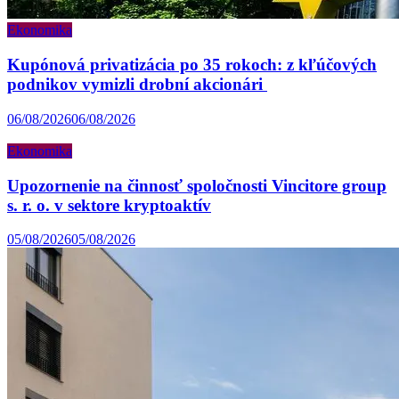
Ekonomika
Kupónová privatizácia po 35 rokoch: z kľúčových
podnikov vymizli drobní akcionári
06/08/2026
06/08/2026
Ekonomika
Upozornenie na činnosť spoločnosti Vincitore group
s. r. o. v sektore kryptoaktív
05/08/2026
05/08/2026