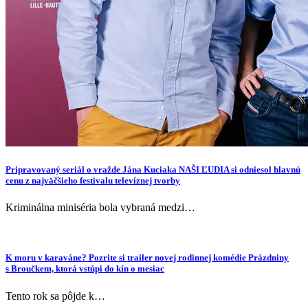
Pripravovaný seriál o vražde Jána Kuciaka NAŠI ĽUDIA si odniesol hlavnú
cenu z najväčšieho festivalu televíznej tvorby
Kriminálna miniséria bola vybraná medzi…
K moru v karaváne? Pozrite si trailer novej rodinnej komédie Prázdniny
s Broučkem, ktorá vstúpi do kín o mesiac
Tento rok sa pôjde k…