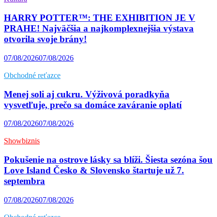
HARRY POTTER™: THE EXHIBITION JE V
PRAHE! Najväčšia a najkomplexnejšia výstava
otvorila svoje brány!
07/08/2026
07/08/2026
Obchodné reťazce
Menej soli aj cukru. Výživová poradkyňa
vysvetľuje, prečo sa domáce zaváranie oplatí
07/08/2026
07/08/2026
Showbiznis
Pokušenie na ostrove lásky sa blíži. Šiesta sezóna šou
Love Island Česko & Slovensko štartuje už 7.
septembra
07/08/2026
07/08/2026