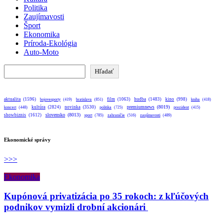
Politika
Zaujímavosti
Šport
Ekonomika
Príroda-Ekológia
Auto-Moto
Hľadať
Hľadať
aktualita
(1596)
bratislava
(851)
film
(1063)
hudba
(1483)
kino
(998)
bojovesporty
(419)
kniha
(418)
premiumnews
(8019)
kultúra
(2824)
novinka
(3530)
koncert
(448)
politika
(725)
prezident
(415)
slovensko
(8013)
showbiznis
(1612)
sport
(785)
zahraničie
(516)
zaujímavosti
(489)
Ekonomické správy
>>>
Ekonomika
Kupónová privatizácia po 35 rokoch: z kľúčových
podnikov vymizli drobní akcionári