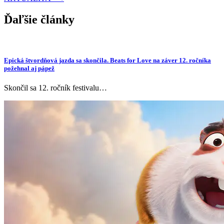
Ďaľšie články
Epická štvordňová jazda sa skončila. Beats for Love na záver 12. ročníka
požehnal aj pápež
Skončil sa 12. ročník festivalu…