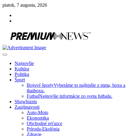
Skip
piatok, 7 augusta, 2026
to
Facebook
content
Instagram
Slovenská kultúra, šport, politika, šoubiznis …toto sa oplatí čítať!
Premium NEWS™
Najnovšie
Kultúra
Politika
Šport
Bojové športy
Vyberáme to najlepšie z mma, boxu a
thaiboxu.
Futbal
Najnovšie informácie zo sveta futbalu.
Showbiznis
Zaujímavosti
Auto-Moto
Ekonomika
Obchodné reťazce
Príroda-Ekológia
Zdravie