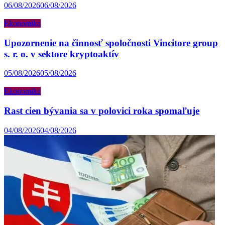
06/08/2026
06/08/2026
Ekonomika
Upozornenie na činnosť spoločnosti Vincitore group
s. r. o. v sektore kryptoaktív
05/08/2026
05/08/2026
Ekonomika
Rast cien bývania sa v polovici roka spomaľuje
04/08/2026
04/08/2026