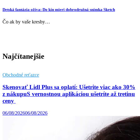
Detská fantázia ožíva: Do kín mieri dobrodružná snímka Sketch
Čo ak by vaše kresby…
Najčítanejšie
Obchodné reťazce
Skenovať Lidl Plus sa oplatí: Ušetrite viac ako 30%
z nákupuS vernostnou aplikáciou ušetríte až tretinu
ceny
06/08/2026
06/08/2026