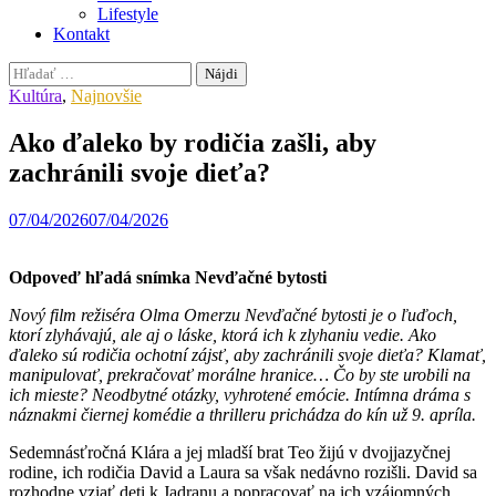
Lifestyle
Kontakt
Hľadať:
Kultúra
,
Najnovšie
Ako ďaleko by rodičia zašli, aby
zachránili svoje dieťa?
07/04/2026
07/04/2026
Odpoveď hľadá snímka Nevďačné bytosti
Nový film režiséra Olma Omerzu Nevďačné bytosti je o ľuďoch,
ktorí zlyhávajú, ale aj o láske, ktorá ich k zlyhaniu vedie. Ako
ďaleko sú rodičia ochotní zájsť, aby zachránili svoje dieťa? Klamať,
manipulovať, prekračovať morálne hranice… Čo by ste urobili na
ich mieste? Neodbytné otázky, vyhrotené emócie. Intímna dráma s
náznakmi čiernej komédie a thrilleru prichádza do kín už 9. apríla.
Sedemnásťročná Klára a jej mladší brat Teo žijú v dvojjazyčnej
rodine, ich rodičia David a Laura sa však nedávno rozišli. David sa
rozhodne vziať deti k Jadranu a popracovať na ich vzájomných