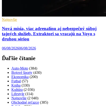
Najnovšie
Nová misia, viac adrenalínu aj nebezpečný súboj
tajných služieb. Extraktori sa vracajú na Voyo s
druhou sériou
06/08/2026
06/08/2026
Ďaľšie čítanie
Auto-Moto
(384)
Bojové športy
(430)
Ekonomika
(200)
Futbal
(57)
Kniha
(330)
Kultúra
(2 036)
Lifestyle
(114)
Najnovšie
(2 040)
Obchodné reťazce
(385)