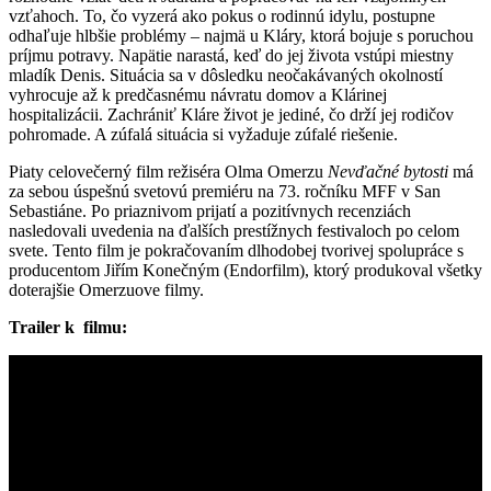
vzťahoch. To, čo vyzerá ako pokus o rodinnú idylu, postupne
odhaľuje hlbšie problémy – najmä u Kláry, ktorá bojuje s poruchou
príjmu potravy. Napätie narastá, keď do jej života vstúpi miestny
mladík Denis. Situácia sa v dôsledku neočakávaných okolností
vyhrocuje až k predčasnému návratu domov a Klárinej
hospitalizácii. Zachrániť Kláre život je jediné, čo drží jej rodičov
pohromade. A zúfalá situácia si vyžaduje zúfalé riešenie.
Piaty celovečerný film režiséra Olma Omerzu
Nevďačné bytosti
má
za sebou úspešnú svetovú premiéru na 73. ročníku MFF v San
Sebastiáne. Po priaznivom prijatí a pozitívnych recenziách
nasledovali uvedenia na ďalších prestížnych festivaloch po celom
svete. Tento film je pokračovaním dlhodobej tvorivej spolupráce s
producentom Jiřím Konečným (Endorfilm), ktorý produkoval všetky
doterajšie Omerzuove filmy.
Trailer k filmu: