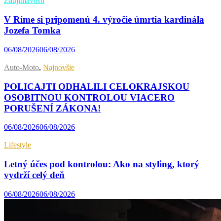
Zaujímavosti
V Ríme si pripomenú 4. výročie úmrtia kardinála
Jozefa Tomka
06/08/2026
06/08/2026
Auto-Moto
,
Najnovšie
POLICAJTI ODHALILI CELOKRAJSKOU
OSOBITNOU KONTROLOU VIACERO
PORUŠENÍ ZÁKONA!
06/08/2026
06/08/2026
Lifestyle
Letný účes pod kontrolou: Ako na styling, ktorý
vydrží celý deň
06/08/2026
06/08/2026