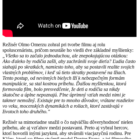
Režisér Olmo Omerzu zohral pri tvorbe filmu aj rolu
spoluscenáristu, pričom neustále ho viedli dve základné myšlienky:
„Všetko sa to začalo jednoduchou, ale znepokojujúcou otázkou:
Ako ďaleko by rodičia zašli, aby zachránili svoje dieťa? Ľudia často
siahajú po skratkách, namiesto toho, aby sa postavili realite svojich
vlastných problémov, i keď sú tieto skratky postavené na lžiach.
Tento postup, od nevinných bielych lží k nebezpečným formám
manipulácie, sa stal kostrou príbehu. Ďalšou myšlienkou, ktorá
formovala film, bolo presvedčenie, že deti a rodičia sa nikdy
skutočne a úplne nepoznajú. Plne úprimný vzťah medzi nimi je
takmer nemožný. Existuje pre to mnoho dôvodov, vrátane rozdielov
vo veku, mocenských dynamikách a roliach, ktoré zastávajú v
životoch toho druhého.‟
Režisér sa mimoriadne snažil o čo najväčšiu dôveryhodnosť nielen
príbehu, ale aj vzťahov medzi postavami. Preto aj vybral hercov,
ktorí hovorili inými jazykmi, aby stvárnili viacjazyčnú rodinu. Pre
Kláru, ktorú vo filme stvárnil model Dexter Franc, a jej filmového