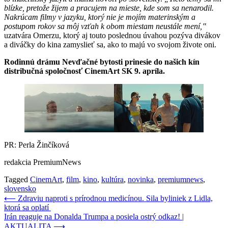
blízke, pretože žijem a pracujem na mieste, kde som sa nenarodil.
Nakrúcam filmy v jazyku, ktorý nie je mojím materinským a
postupom rokov sa môj vzťah k obom miestam neustále mení,‟
uzatvára Omerzu, ktorý aj touto poslednou úvahou pozýva divákov
a diváčky do kina zamyslieť sa, ako to majú vo svojom živote oni.
Rodinnú drámu Nevďačné bytosti prinesie
do našich kín
distribučná spoločnosť CinemArt SK 9. apríla.
PR: Perla Žinčíková
redakcia PremiumNews
Tagged
CinemArt
,
film
,
kino
,
kultúra
,
novinka
,
premiumnews
,
slovensko
Navigácia
⟵
Zdraviu naproti s prírodnou medicínou. Sila byliniek z Lidla,
ktorá sa oplatí
v
Irán reaguje na Donalda Trumpa a posiela ostrý odkaz! |
článku
AKTUALITA
⟶