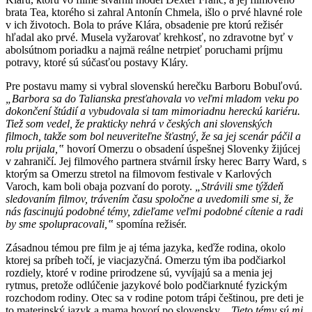
brata Tea, ktorého si zahral Antonín Chmela, išlo o prvé hlavné role
v ich životoch. Bola to práve Klára, obsadenie pre ktorú režisér
hľadal ako prvé. Musela vyžarovať krehkosť, no zdravotne byť v
abolsútnom poriadku a najmä reálne netrpieť poruchami príjmu
potravy, ktoré sú súčasťou postavy Kláry.
Pre postavu mamy si vybral slovenskú herečku Barboru Bobuľovú.
„Barbora sa do Talianska presťahovala vo veľmi mladom veku po
dokončení štúdií a vybudovala si tam mimoriadnu hereckú kariéru.
Tiež som vedel, že prakticky nehrá v českých ani slovenských
filmoch, takže som bol neuveriteľne šťastný, že sa jej scenár páčil a
rolu prijala,‟
hovorí Omerzu o obsadení úspešnej Slovenky žijúcej
v zahraničí. Jej filmového partnera stvárnil írsky herec Barry Ward, s
ktorým sa Omerzu stretol na filmovom festivale v Karlových
Varoch, kam boli obaja pozvaní do poroty.
„Strávili sme týždeň
sledovaním filmov, trávením času spoločne a uvedomili sme si, že
nás fascinujú podobné témy, zdieľame veľmi podobné cítenie a radi
by sme spolupracovali,‟
spomína režisér.
Zásadnou témou pre film je aj téma jazyka, keďže rodina, okolo
ktorej sa príbeh točí, je viacjazyčná. Omerzu tým iba podčiarkol
rozdiely, ktoré v rodine prirodzene sú, vyvíjajú sa a menia jej
rytmus, pretože odlúčenie jazykové bolo podčiarknuté fyzickým
rozchodom rodiny. Otec sa v rodine potom trápi češtinou, pre deti je
to materinský jazyk a mama hovorí po slovensky.
„Tieto témy sú mi