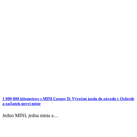
1 000 000 kilometrov s MINI Cooper D: Výročná jazda do závodu v Oxforde
a začiatok novej misie
Jedno MINI, jedna misia a…