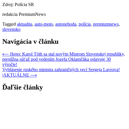
Zdroj: Polícia SR
redakcia PremiumNews
Tagged
aktualita
,
auto-moto
,
autonehoda
,
polícia
,
premiumnews
,
slovensko
Navigácia v článku
⟵
Herec Karol Tóth sa stal novým Mistrom Slovenskej republiky,
prestížna súťaž pod vedením Jozefa Oklamčáka oslavuje 30
výročie!
Vyhlásenie ruského ministra zahraničných vecí Sergeja Lavrova!
|AKTUÁLNE
⟶
Ďaľšie články