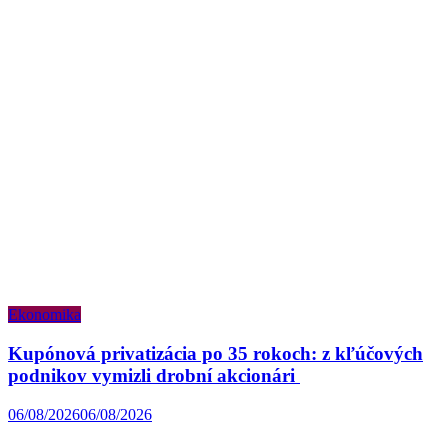
Ekonomika
Kupónová privatizácia po 35 rokoch: z kľúčových
podnikov vymizli drobní akcionári
06/08/2026
06/08/2026