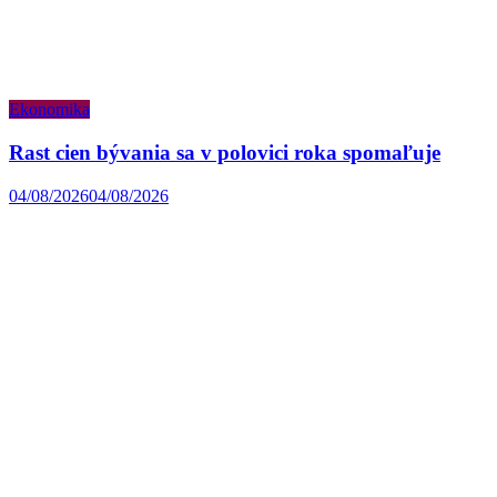
Ekonomika
Rast cien bývania sa v polovici roka spomaľuje
04/08/2026
04/08/2026