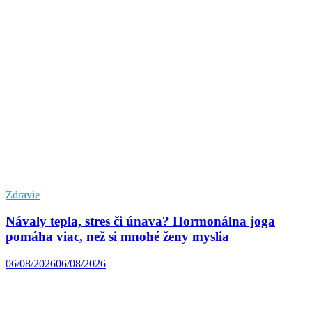
Zdravie
Návaly tepla, stres či únava? Hormonálna joga
pomáha viac, než si mnohé ženy myslia
06/08/2026
06/08/2026