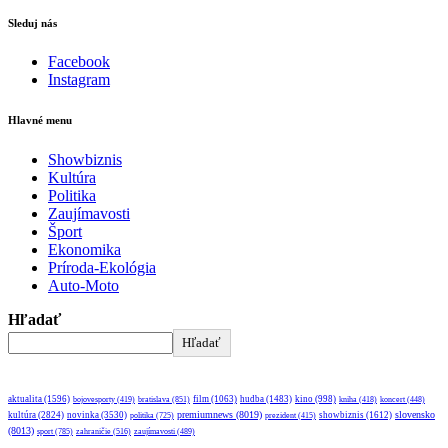
Sleduj nás
Facebook
Instagram
Hlavné menu
Showbiznis
Kultúra
Politika
Zaujímavosti
Šport
Ekonomika
Príroda-Ekológia
Auto-Moto
Hľadať
Hľadať
aktualita
(1596)
bratislava
(851)
film
(1063)
hudba
(1483)
kino
(998)
bojovesporty
(419)
kniha
(418)
koncert
(448)
premiumnews
(8019)
slovensko
kultúra
(2824)
novinka
(3530)
showbiznis
(1612)
politika
(725)
prezident
(415)
(8013)
sport
(785)
zahraničie
(516)
zaujímavosti
(489)