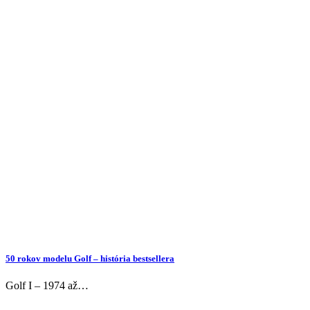
50 rokov modelu Golf – história bestsellera
Golf I – 1974 až…