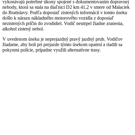
vykonávajú potrebné úkony spojené s dokumentovaním dopravnej
nehody, ktorá sa stala na diaľnici D2 km 41,2 v smere od Malaciek
do Bratislavy. Podľa doposiaľ zistených informácií v tomto úseku
došlo k nárazu nákladného motorového vozidla z doposiaľ
nezistených príčin do zvodidiel. Vodič neutrpel žiadne zranenia,
alkohol zistený nebol.
V uvedenom úseku je neprejazdný pravý jazdný pruh. Vodičov
žiadame, aby boli pri prejazde týmto úsekom opatrní a riadili sa
pokynmi polície, prípadne využili alternatívne trasy.