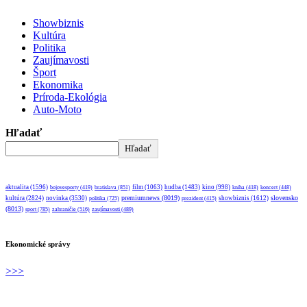
Showbiznis
Kultúra
Politika
Zaujímavosti
Šport
Ekonomika
Príroda-Ekológia
Auto-Moto
Hľadať
Hľadať
aktualita
(1596)
bratislava
(851)
film
(1063)
hudba
(1483)
kino
(998)
bojovesporty
(419)
kniha
(418)
koncert
(448)
premiumnews
(8019)
slovensko
kultúra
(2824)
novinka
(3530)
showbiznis
(1612)
politika
(725)
prezident
(415)
(8013)
sport
(785)
zahraničie
(516)
zaujímavosti
(489)
Ekonomické správy
>>>