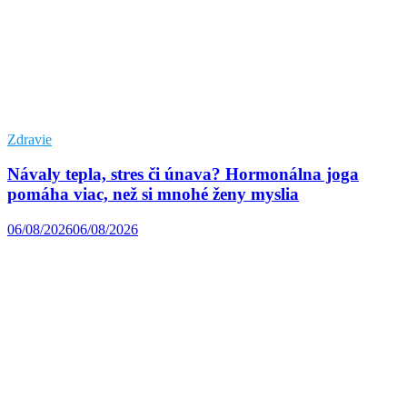
Zdravie
Návaly tepla, stres či únava? Hormonálna joga
pomáha viac, než si mnohé ženy myslia
06/08/2026
06/08/2026