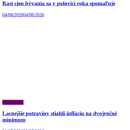
Rast cien bývania sa v polovici roka spomaľuje
04/08/2026
04/08/2026
Ekonomika
Lacnejšie potraviny stiahli infláciu na dvojročné
minimum