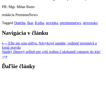
PR: Mgr. Milan Buno
redakcia PremiumNews
Tagged
čitatelia
,
Ikar
,
Kniha
,
novinka
,
premiumnews
,
slovensko
Navigácia v článku
⟵
Ešte nie som mŕtva. Návykové napätie, rodinné tajomstvá a
krutá pravda
Sladký filmový príbeh pre celú rodinu Cukrkandl vstupuje do kín!
⟶
Ďaľšie články