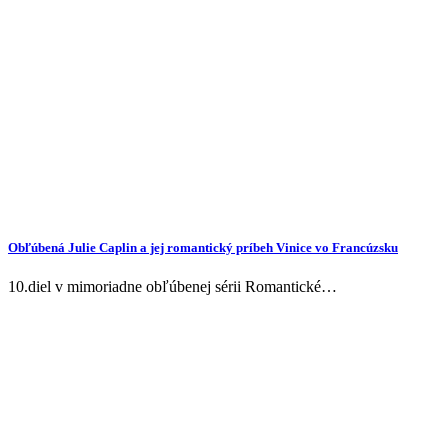
Obľúbená Julie Caplin a jej romantický príbeh Vinice vo Francúzsku
10.diel v mimoriadne obľúbenej sérii Romantické…