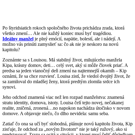
Po štyridsiatich rokoch spoločného života prichádza zrada, ktorá
všetko zmení… Ale nie každý koniec musí byť tragédiou.
Ideálny manžel
je plný emócií, napätie, bolestí, ale i nádejí. A
možno vás prinúti zamyslieť sa: čo ak nie je neskoro na novú
kapitolu?
Zoznámte sa s Louisou. Má stabilný život, milujúceho manžela
Kipa, krásny domov, deti… celý svet, aký si môže človek priať. A
predsa sa jeden vianočný deň zmení na najtemnejší okamih – Kip
oznámi, že sa chce rozviesť. Louisa zistí, že viedol dvojitý život, že
sa zamiloval do mladšej ženy, ktorá predtým zlomila srdce ich
synovi.
Jeho odchod znamená viac než len rozpad manželstva: znamená
stratu identity, domova, istoty. Louisa čelí tejto novej, nečakanej
realite, zničená, zronená…no napokon nachádza útočisko v novom
domove. A objavuje niečo, čo dlho nevidela: samu seba.
Zatiaľ čo ona sa učí byť slobodná, plánuje novú kapitolu života, Kip
zisťuje, že odchod za „novým životom“ nie je taký ružový, ako si
predstavoval. Zrazu sa ocitá v situácii, v ktorej musí čeliť dôsledkom