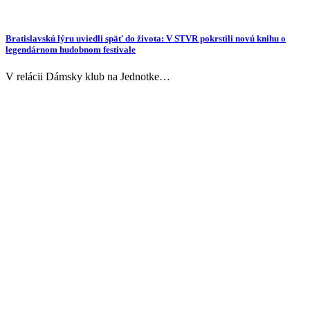
Bratislavskú lýru uviedli späť do života: V STVR pokrstili novú knihu o
legendárnom hudobnom festivale
V relácii Dámsky klub na Jednotke…