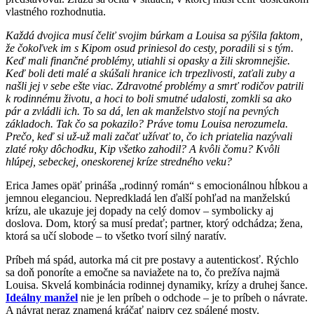
vlastného rozhodnutia.
Každá dvojica musí čeliť svojim búrkam a Louisa sa pýšila faktom,
že čokoľvek im s Kipom osud priniesol do cesty, poradili si s tým.
Keď mali finančné problémy, utiahli si opasky a žili skromnejšie.
Keď boli deti malé a skúšali hranice ich trpezlivosti, zaťali zuby a
našli jej v sebe ešte viac. Zdravotné problémy a smrť rodičov patrili
k rodinnému životu, a hoci to boli smutné udalosti, zomkli sa ako
pár a zvládli ich. To sa dá, len ak manželstvo stojí na pevných
základoch. Tak čo sa pokazilo? Práve tomu Louisa nerozumela.
Prečo, keď si už-už mali začať užívať to, čo ich priatelia nazývali
zlaté roky dôchodku, Kip všetko zahodil? A kvôli čomu? Kvôli
hlúpej, sebeckej, oneskorenej kríze stredného veku?
Erica James opäť prináša „rodinný román“ s emocionálnou hĺbkou a
jemnou eleganciou. Nepredkladá len ďalší pohľad na manželskú
krízu, ale ukazuje jej dopady na celý domov – symbolicky aj
doslova. Dom, ktorý sa musí predať; partner, ktorý odchádza; žena,
ktorá sa učí slobode – to všetko tvorí silný naratív.
Príbeh má spád, autorka má cit pre postavy a autentickosť. Rýchlo
sa doň ponoríte a emočne sa naviažete na to, čo prežíva najmä
Louisa. Skvelá kombinácia rodinnej dynamiky, krízy a druhej šance.
Ideálny manžel
nie je len príbeh o odchode – je to príbeh o návrate.
A návrat neraz znamená kráčať najprv cez spálené mosty.