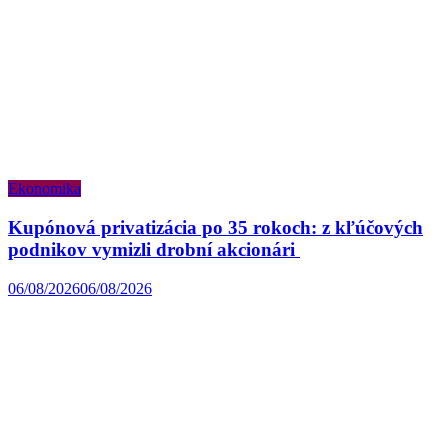
Ekonomika
Kupónová privatizácia po 35 rokoch: z kľúčových
podnikov vymizli drobní akcionári
06/08/2026
06/08/2026