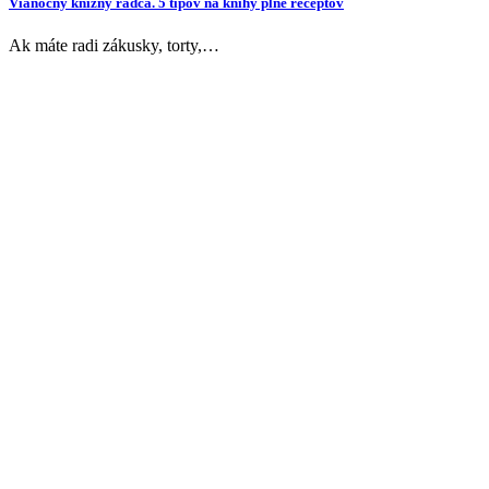
Vianočný knižný radca. 5 tipov na knihy plné receptov
Ak máte radi zákusky, torty,…