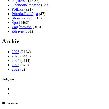
Najnovšie
(2 037)
Obchodné reťazce
(383)
Politika
(921)
Príroda-Ekológia
(47)
Showbiznis
(1 115)
Šport
(462)
Zaujímavosti
(915)
Zdravie
(351)
Archív
2026
(2124)
2025
(3443)
2024
(2114)
2023
(379)
2022
(2)
Sleduj nás
Facebook
Instagram
Hlavné menu