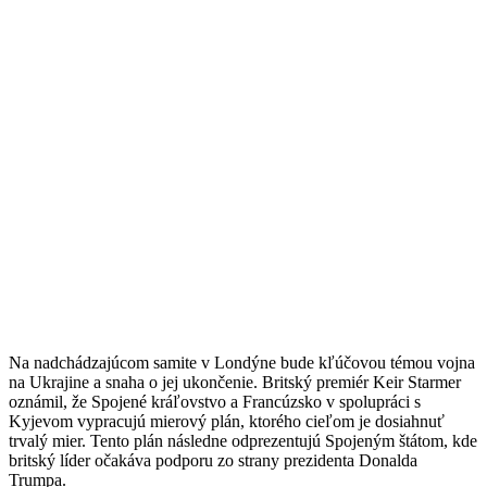
Na nadchádzajúcom samite v Londýne bude kľúčovou témou vojna
na Ukrajine a snaha o jej ukončenie. Britský premiér Keir Starmer
oznámil, že Spojené kráľovstvo a Francúzsko v spolupráci s
Kyjevom vypracujú mierový plán, ktorého cieľom je dosiahnuť
trvalý mier. Tento plán následne odprezentujú Spojeným štátom, kde
britský líder očakáva podporu zo strany prezidenta Donalda
Trumpa.