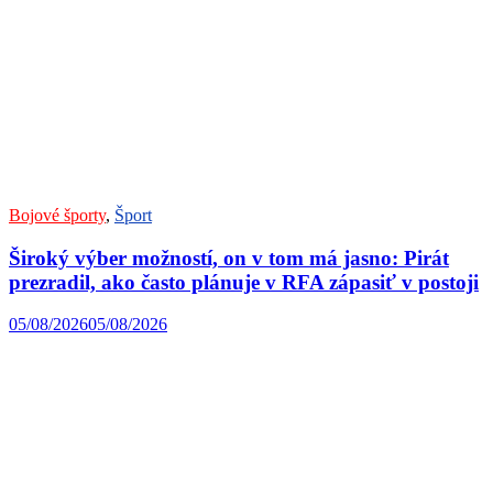
Bojové športy
,
Šport
Široký výber možností, on v tom má jasno: Pirát
prezradil, ako často plánuje v RFA zápasiť v postoji
05/08/2026
05/08/2026