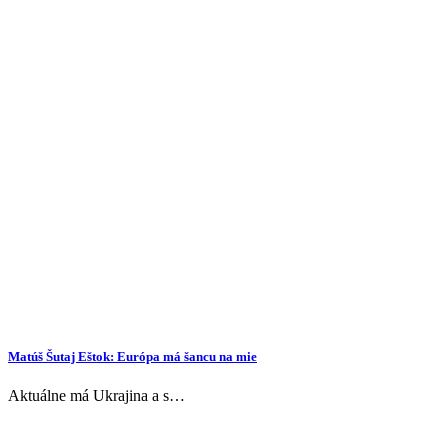
Matúš Šutaj Eštok: Európa má šancu na mie
Aktuálne má Ukrajina a s…