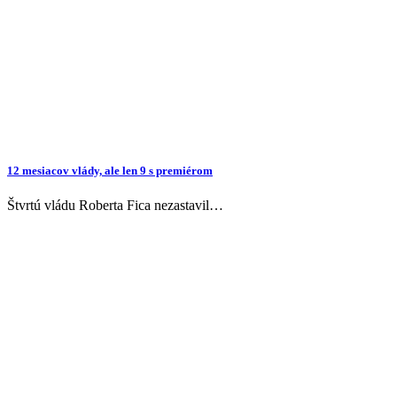
12 mesiacov vlády, ale len 9 s premiérom
Štvrtú vládu Roberta Fica nezastavil…