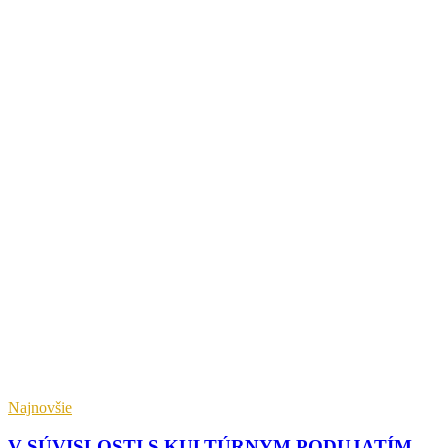
Najnovšie
V SÚVISLOSTI S KULTÚRNYM PODUJATÍM