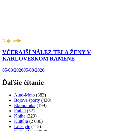
Najnovšie
VČERAJŠÍ NÁLEZ TELA ŽENY V
KARLOVESKOM RAMENE
05/08/2026
05/08/2026
Ďaľšie čítanie
Auto-Moto
(383)
Bojové športy
(430)
Ekonomika
(199)
Futbal
(57)
Kniha
(329)
Kultúra
(2 036)
Lifestyle
(112)