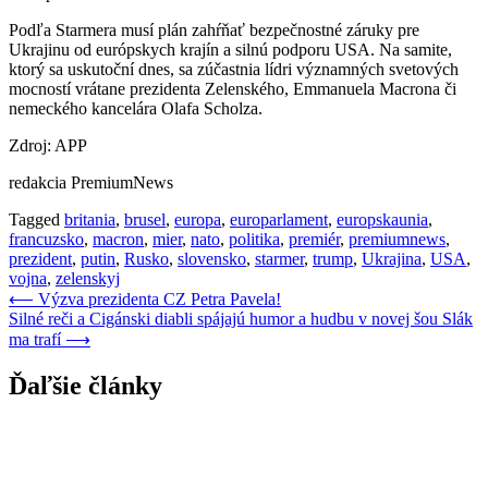
Podľa Starmera musí plán zahŕňať bezpečnostné záruky pre
Ukrajinu od európskych krajín a silnú podporu USA. Na samite,
ktorý sa uskutoční dnes, sa zúčastnia lídri významných svetových
mocností vrátane prezidenta Zelenského, Emmanuela Macrona či
nemeckého kancelára Olafa Scholza.
Zdroj: APP
redakcia PremiumNews
Tagged
britania
,
brusel
,
europa
,
europarlament
,
europskaunia
,
francuzsko
,
macron
,
mier
,
nato
,
politika
,
premiér
,
premiumnews
,
prezident
,
putin
,
Rusko
,
slovensko
,
starmer
,
trump
,
Ukrajina
,
USA
,
vojna
,
zelenskyj
Navigácia
⟵
Výzva prezidenta CZ Petra Pavela!
Silné reči a Cigánski diabli spájajú humor a hudbu v novej šou Slák
v
ma trafí
⟶
článku
Ďaľšie články