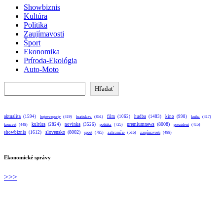
Showbiznis
Kultúra
Politika
Zaujímavosti
Šport
Ekonomika
Príroda-Ekológia
Auto-Moto
Hľadať
Hľadať
aktualita
(1594)
bratislava
(851)
film
(1062)
hudba
(1483)
kino
(998)
bojovesporty
(419)
kniha
(417)
premiumnews
(8008)
kultúra
(2824)
novinka
(3526)
koncert
(448)
politika
(725)
prezident
(415)
slovensko
(8002)
showbiznis
(1612)
sport
(785)
zahraničie
(516)
zaujímavosti
(488)
Ekonomické správy
>>>