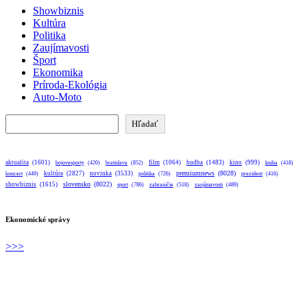
Showbiznis
Kultúra
Politika
Zaujímavosti
Šport
Ekonomika
Príroda-Ekológia
Auto-Moto
Hľadať
Hľadať
aktualita
(1601)
bratislava
(852)
film
(1064)
hudba
(1483)
kino
(999)
bojovesporty
(420)
kniha
(418)
premiumnews
(8028)
kultúra
(2827)
novinka
(3533)
koncert
(449)
politika
(726)
prezident
(416)
slovensko
(8022)
showbiznis
(1615)
sport
(786)
zahraničie
(518)
zaujímavosti
(489)
Ekonomické správy
>>>