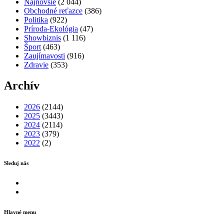
Najnovšie
(2 044)
Obchodné reťazce
(386)
Politika
(922)
Príroda-Ekológia
(47)
Showbiznis
(1 116)
Šport
(463)
Zaujímavosti
(916)
Zdravie
(353)
Archív
2026
(2144)
2025
(3443)
2024
(2114)
2023
(379)
2022
(2)
Sleduj nás
Facebook
Instagram
Hlavné menu