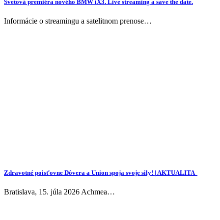
Svetová premiéra nového BMW iX3. Live streaming a save the date.
Informácie o streamingu a satelitnom prenose…
Zdravotné poisťovne Dôvera a Union spoja svoje sily! | AKTUALITA
Bratislava, 15. júla 2026 Achmea…