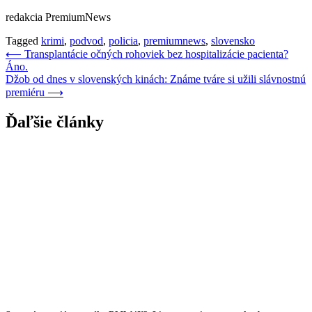
redakcia PremiumNews
Tagged
krimi
,
podvod
,
policia
,
premiumnews
,
slovensko
Navigácia
⟵
Transplantácie očných rohoviek bez hospitalizácie pacienta?
Áno.
v
Džob od dnes v slovenských kinách: Známe tváre si užili slávnostnú
článku
premiéru
⟶
Ďaľšie články