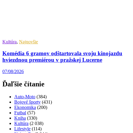
Kultúra
,
Najnovšie
Komédia 6 gramov odštartovala svoju kinojazdu
hviezdnou premiérou v pražskej Lucerne
07/08/2026
Ďaľšie čítanie
Auto-Moto
(384)
Bojové športy
(431)
Ekonomika
(200)
Futbal
(57)
Kniha
(330)
Kultúra
(2 038)
Lifestyle
(114)