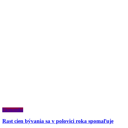
Ekonomika
Rast cien bývania sa v polovici roka spomaľuje