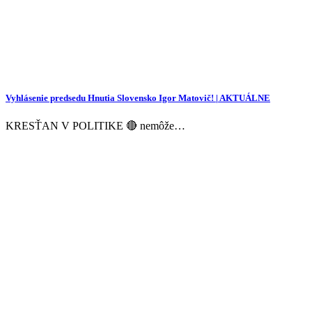
Vyhlásenie predsedu Hnutia Slovensko Igor Matovič! | AKTUÁLNE
KRESŤAN V POLITIKE 🔴 nemôže…