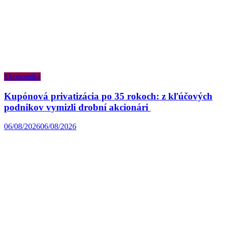
Ekonomika
Kupónová privatizácia po 35 rokoch: z kľúčových
podnikov vymizli drobní akcionári
06/08/2026
06/08/2026