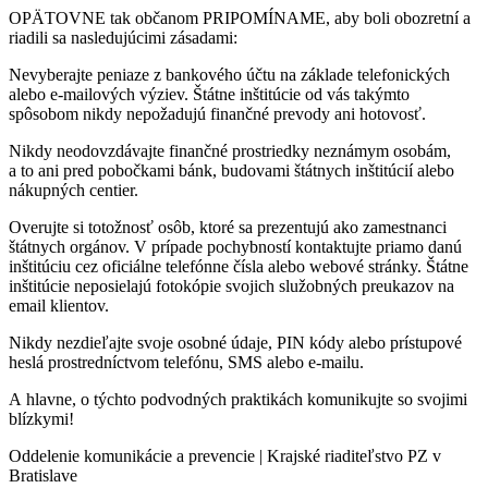
OPÄTOVNE tak občanom PRIPOMÍNAME, aby boli obozretní a
riadili sa nasledujúcimi zásadami:
Nevyberajte peniaze z bankového účtu na základe telefonických
alebo e-mailových výziev. Štátne inštitúcie od vás takýmto
spôsobom nikdy nepožadujú finančné prevody ani hotovosť.
Nikdy neodovzdávajte finančné prostriedky neznámym osobám,
a to ani pred pobočkami bánk, budovami štátnych inštitúcií alebo
nákupných centier.
Overujte si totožnosť osôb, ktoré sa prezentujú ako zamestnanci
štátnych orgánov. V prípade pochybností kontaktujte priamo danú
inštitúciu cez oficiálne telefónne čísla alebo webové stránky. Štátne
inštitúcie neposielajú fotokópie svojich služobných preukazov na
email klientov.
Nikdy nezdieľajte svoje osobné údaje, PIN kódy alebo prístupové
heslá prostredníctvom telefónu, SMS alebo e-mailu.
A hlavne, o týchto podvodných praktikách komunikujte so svojimi
blízkymi!
Oddelenie komunikácie a prevencie | Krajské riaditeľstvo PZ v
Bratislave