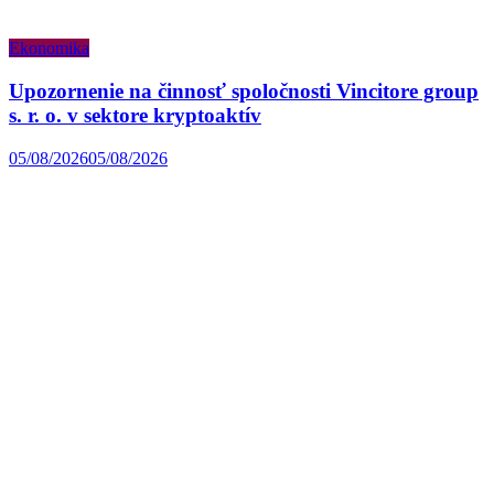
Ekonomika
Upozornenie na činnosť spoločnosti Vincitore group
s. r. o. v sektore kryptoaktív
05/08/2026
05/08/2026