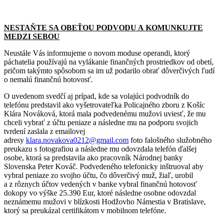
NESTAŇTE SA OBEŤOU PODVODU A KOMUNKUJTE
MEDZI SEBOU
Neustále Vás informujeme o novom moduse operandi, ktorý
páchatelia používajú na vylákanie finančných prostriedkov od obetí,
pričom takýmto spôsobom sa im už podarilo obrať dôverčivých ľudí
o nemalú finančnú hotovosť.
O uvedenom svedčí aj prípad, kde sa volajúci podvodník do
telefónu predstavil ako vyšetrovateľka Policajného zboru z Košíc
Klára Nováková, ktorá mala podvedenému mužovi uviesť, že mu
chceli vybrať z účtu peniaze a následne mu na podporu svojich
tvrdení zaslala z emailovej
adresy
klara.novakova0212@gmail.com
foto falošného služobného
preukazu s fotografiou a následne mu odovzdala telefón ďalšej
osobe, ktorá sa predstavila ako pracovník Národnej banky
Slovenska Peter Kováč. Podvedeného telefonicky inštruoval aby
vybral peniaze zo svojho účtu, čo dôverčivý muž, žiaľ, urobil
a z rôznych účtov vedených v banke vybral finančnú hotovosť
dokopy vo výške 25.390 Eur, ktoré následne osobne odovzdal
neznámemu mužovi v blízkosti Hodžovho Námestia v Bratislave,
ktorý sa preukázal certifikátom v mobilnom telefóne.