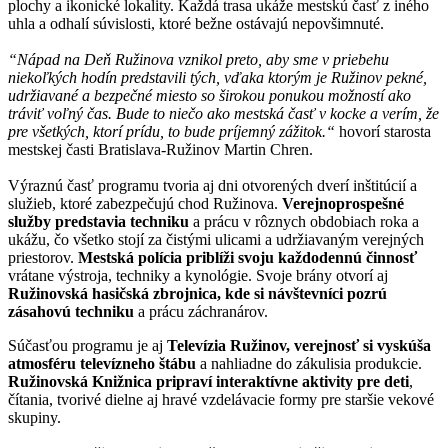
plochy a ikonické lokality. Každá trasa ukáže mestskú časť z iného
uhla a odhalí súvislosti, ktoré bežne ostávajú nepovšimnuté.
“Nápad na Deň Ružinova vznikol preto, aby sme v priebehu
niekoľkých hodín predstavili tých, vďaka ktorým je Ružinov pekné,
udržiavané a bezpečné miesto so širokou ponukou možností ako
tráviť voľný čas. Bude to niečo ako mestská časť v kocke a verím, že
pre všetkých, ktorí prídu, to bude príjemný zážitok.“
hovorí starosta
mestskej časti Bratislava-Ružinov Martin Chren.
Výraznú časť programu tvoria aj dni otvorených dverí inštitúcií a
služieb, ktoré zabezpečujú chod Ružinova.
Verejnoprospešné
služby predstavia techniku
a prácu v rôznych obdobiach roka a
ukážu, čo všetko stojí za čistými ulicami a udržiavaným verejných
priestorov.
Mestská polícia priblíži svoju každodennú činnosť
vrátane výstroja, techniky a kynológie. Svoje brány otvorí aj
Ružinovská hasičská zbrojnica, kde si návštevníci pozrú
zásahovú
techniku
a prácu záchranárov.
Súčasťou programu je aj
Televízia Ružinov, verejnosť si vyskúša
atmosféru televízneho štábu
a nahliadne do zákulisia produkcie.
Ružinovská Knižnica pripraví interaktívne aktivity pre deti
,
čítania, tvorivé dielne aj hravé vzdelávacie formy pre staršie vekové
skupiny.