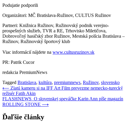
Podujatie podporili
Organizátori: MČ Bratislava-Ružinov, CULTUS Ružinov
Partneri: Knižnica Ružinov, Ružinovský podnik verejno-
prospešných služieb, TVR a RE, Trhovisko Miletičova,
Dobrovoľný hasičský zbor Ružinov, Mestská polícia Bratislava –
Ružinov, Ružinovský športový klub
Viac informácií nájdete na
www.cultusruzinov.sk
PR: Patrik Cucor
redakcia PremiumNews
Tagged
Bratislava
,
kultúra
,
premiumnews
,
Ružinov
,
slovensko
Navigácia
⟵
Zlatú kameru si na IFF Art Film prevezme nemecko-turecký
režisér Fatih Akin
v
FLASHNEWS_O slovenskej speváčke Karin Ann píše magazín
článku
ROLLING STONE
⟶
Ďaľšie články