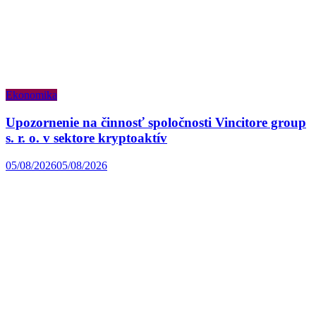
Ekonomika
Upozornenie na činnosť spoločnosti Vincitore group
s. r. o. v sektore kryptoaktív
05/08/2026
05/08/2026