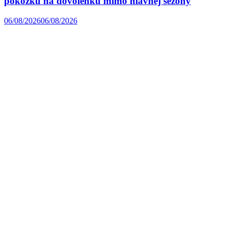
pokožku na dovolenku mimo hlavnej sezóny
06/08/2026
06/08/2026