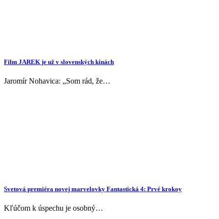
Film JAREK je už v slovenských kinách
Jaromír Nohavica: „Som rád, že…
Svetová premiéra novej marvelovky Fantastická 4: Prvé krokoy
Kľúčom k úspechu je osobný…