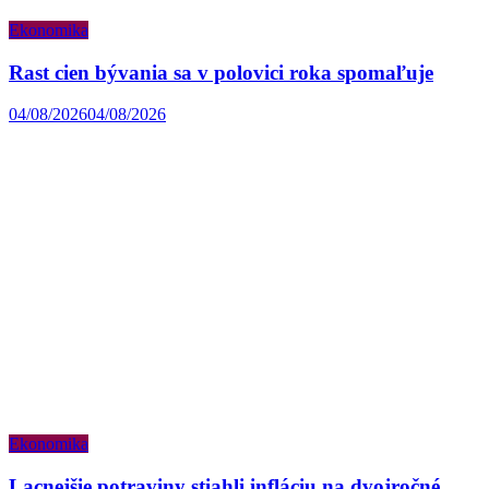
Ekonomika
Rast cien bývania sa v polovici roka spomaľuje
04/08/2026
04/08/2026
Ekonomika
Lacnejšie potraviny stiahli infláciu na dvojročné