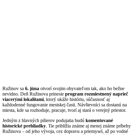
Ružinov sa
6. júna
otvorí svojim obyvateľom tak, ako ho bežne
nevidno. Deň Ružinova prinesie
program rozmiestnený naprieč
viacerými lokalitami
, ktorý ukáže históriu, súčasnosť aj
každodenné fungovanie mestskej časti. Návštevníci sa dostanú na
miesta, kde sa rozhoduje, pracuje, tvorí aj stará o verejný priestor.
Jedným z hlavných pilierov podujatia budú
komentované
historické prehliadky
. Tie priblížia známe aj menej známe príbehy
Ružinova – od jeho vývoja, cez dopravu a priemysel, až po vodné