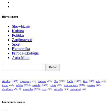
Facebook
Instagram
Hlavné menu
Showbiznis
Kultúra
Politika
Zaujímavosti
Šport
Ekonomika
Príroda-Ekológia
Auto-Moto
Hľadať
Hľadať
aktualita
(1596)
bratislava
(851)
film
(1063)
hudba
(1483)
kino
(998)
bojovesporty
(419)
kniha
(418)
premiumnews
(8016)
kultúra
(2824)
novinka
(3530)
koncert
(448)
politika
(725)
prezident
(415)
slovensko
(8010)
showbiznis
(1612)
sport
(785)
zahraničie
(516)
zaujímavosti
(488)
Ekonomické správy