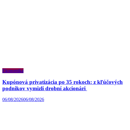
Ekonomika
Kupónová privatizácia po 35 rokoch: z kľúčových
podnikov vymizli drobní akcionári
06/08/2026
06/08/2026