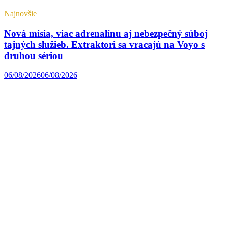
Najnovšie
Nová misia, viac adrenalínu aj nebezpečný súboj
tajných služieb. Extraktori sa vracajú na Voyo s
druhou sériou
06/08/2026
06/08/2026