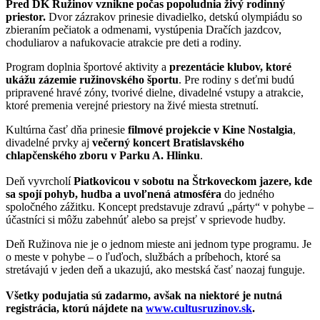
Pred DK Ružinov vznikne počas popoludnia živý rodinný
priestor.
Dvor zázrakov prinesie divadielko, detskú olympiádu so
zbieraním pečiatok a odmenami, vystúpenia Dračích jazdcov,
choduliarov a nafukovacie atrakcie pre deti a rodiny.
Program doplnia športové aktivity a
prezentácie klubov, ktoré
ukážu zázemie ružinovského športu
. Pre rodiny s deťmi budú
pripravené hravé zóny, tvorivé dielne, divadelné vstupy a atrakcie,
ktoré premenia verejné priestory na živé miesta stretnutí.
Kultúrna časť dňa prinesie
filmové projekcie v Kine Nostalgia
,
divadelné prvky aj
večerný koncert Bratislavského
chlapčenského zboru v Parku A. Hlinku
.
Deň vyvrcholí
Piatkovicou v sobotu na Štrkoveckom jazere, kde
sa spojí pohyb, hudba a uvoľnená atmosféra
do jedného
spoločného zážitku. Koncept predstavuje zdravú „párty“ v pohybe –
účastníci si môžu zabehnúť alebo sa prejsť v sprievode hudby.
Deň Ružinova nie je o jednom mieste ani jednom type programu. Je
o meste v pohybe – o ľuďoch, službách a príbehoch, ktoré sa
stretávajú v jeden deň a ukazujú, ako mestská časť naozaj funguje.
Všetky podujatia sú zadarmo, avšak na niektoré je nutná
registrácia, ktorú nájdete na
www.cultusruzinov.sk
.