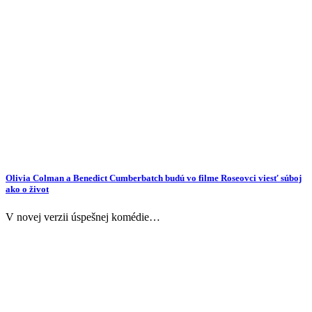
Olivia Colman a Benedict Cumberbatch budú vo filme Roseovci viesť súboj
ako o život
V novej verzii úspešnej komédie…