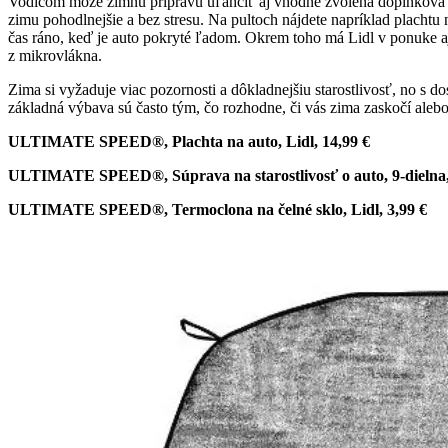
Vodičom môže zimnú prípravu uľahčiť aj vhodne zvolená doplnková v
zimu pohodlnejšie a bez stresu. Na pultoch nájdete napríklad plachtu
čas ráno, keď je auto pokryté ľadom. Okrem toho má Lidl v ponuke aj d
z mikrovlákna.
Zima si vyžaduje viac pozornosti a dôkladnejšiu starostlivosť, no s
základná výbava sú často tým, čo rozhodne, či vás zima zaskočí aleb
ULTIMATE SPEED®,
Plachta na auto, Lidl, 14,99 €
ULTIMATE SPEED®,
Súprava na starostlivosť o auto, 9-dielna,
ULTIMATE SPEED®,
Termoclona na čelné sklo, Lidl, 3,99 €