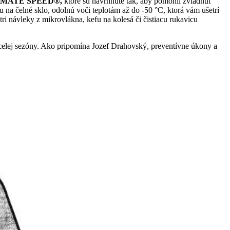
IMATE SPEED®,
ktoré sú navrhnuté tak, aby pomohli zvládnuť
 na čelné sklo, odolnú voči teplotám až do -50 °C, ktorá vám ušetrí
ri návleky z mikrovlákna, kefu na kolesá či čistiacu rukavicu
s celej sezóny. Ako pripomína Jozef Drahovský, preventívne úkony a