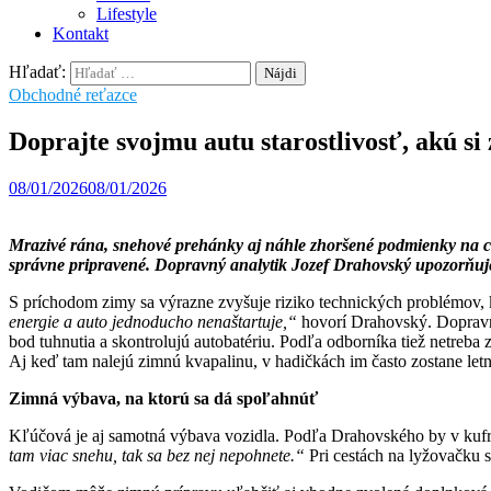
Lifestyle
Kontakt
Hľadať:
Obchodné reťazce
Doprajte svojmu autu starostlivosť, akú s
08/01/2026
08/01/2026
Mrazivé rána, snehové prehánky aj náhle zhoršené podmienky na cest
správne pripravené. Dopravný analytik Jozef Drahovský upozorňuj
S príchodom zimy sa výrazne zvyšuje riziko technických problémov,
energie a auto jednoducho nenaštartuje,“
hovorí Drahovský. Dopravný 
bod tuhnutia a skontrolujú autobatériu. Podľa odborníka tiež netre
Aj keď tam nalejú zimnú kvapalinu, v hadičkách im často zostane let
Zimná výbava, na ktorú sa dá spoľahnúť
Kľúčová je aj samotná výbava vozidla. Podľa Drahovského by v kufr
tam viac snehu, tak sa bez nej nepohnete.“
Pri cestách na lyžovačku 