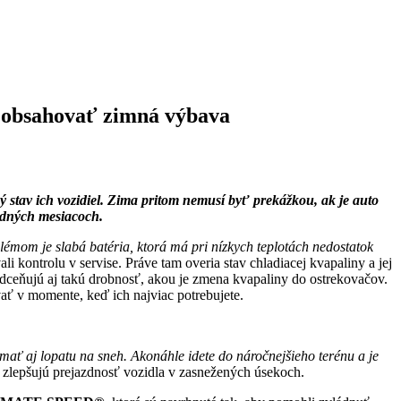
la obsahovať zimná výbava
 stav ich vozidiel. Zima pritom nemusí byť prekážkou, ak je auto
adných mesiacoch.
émom je slabá batéria, ktorá má pri nízkych teplotách nedostatok
kontrolu v servise. Práve tam overia stav chladiacej kvapaliny a jej
dceňujú aj takú drobnosť, akou je zmena kvapaliny do ostrekovačov.
ať v momente, keď ich najviac potrebujete.
ť aj lopatu na sneh. Akonáhle idete do náročnejšieho terénu a je
 a zlepšujú prejazdnosť vozidla v zasnežených úsekoch.