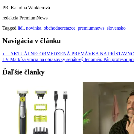
PR: Katarína Winklerová
redakcia PremiumNews
Tagged
lidl
,
novinka
,
obchodneretazce
,
premiumnews
,
slovensko
Navigácia v článku
⟵
AKTUÁLNE: OBMEDZENÁ PREMÁVKA NA PRÍSTAVNOM
TV Markíza vracia na obrazovky seriálový fenomén: Pán profesor pri
Ďaľšie články