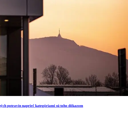
ných potravín naprieč kategóriami sú toho dôkazom