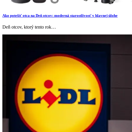
Ako potešiť otca na Deň otcov: moderná starostlivosť v hlavnej úlohe
Deň otcov, ktorý tento rok…