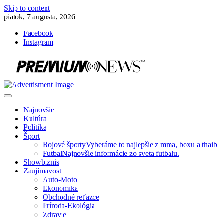
Skip to content
piatok, 7 augusta, 2026
Facebook
Instagram
Slovenská kultúra, šport, politika, šoubiznis …toto sa oplatí čítať!
Premium NEWS™
Najnovšie
Kultúra
Politika
Šport
Bojové športy
Vyberáme to najlepšie z mma, boxu a thai
Futbal
Najnovšie informácie zo sveta futbalu.
Showbiznis
Zaujímavosti
Auto-Moto
Ekonomika
Obchodné reťazce
Príroda-Ekológia
Zdravie