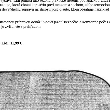
ýbava. Lidl prináša túto sezónu praktické riešenia pod značkou
ULT
 na auto, ktorá chráni karosériu pred mrazom a snehom, alebo termoclonu
eväťdielnu súpravu na starostlivosť o auto, ktorá obsahuje napríklad t
 dostatočnou prípravou dokážu vodiči jazdiť bezpečne a komfortne poča
o ju zvládnete s prehľadom.
 Lidl, 11,99 €