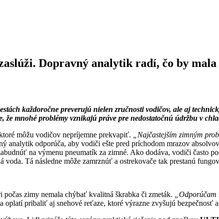
i zaslúži. Dopravný analytik radí, čo by ma
ách každoročne preverujú nielen zručnosti vodičov, ale aj technický
e, že mnohé problémy vznikajú práve pre nedostatočnú údržbu v chl
 ktoré môžu vodičov nepríjemne prekvapiť.
„Najčastejším zimným probl
analytik odporúča, aby vodiči ešte pred príchodom mrazov absolvovali 
ba zabudnúť na výmenu pneumatík za zimné. Ako dodáva, vodiči často po
ná voda. Tá následne môže zamrznúť a ostrekovače tak prestanú fungov
i počas zimy nemala chýbať kvalitná škrabka či zmeták.
„Odporúčam ma
sa oplatí pribaliť aj snehové reťaze, ktoré výrazne zvyšujú bezpečnosť