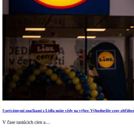
S privátnymi značkami z Lidla máte vždy na výber. Výhodnejšie ceny obľúbe
V čase rastúcich cien a…