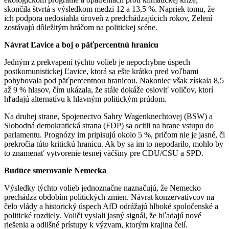
skončila štvrtá s výsledkom medzi 12 a 13,5 %. Napriek tomu, že
ich podpora nedosiahla úroveň z predchádzajúcich rokov, Zelení
zostávajú dôležitým hráčom na politickej scéne.
Návrat Ľavice a boj o päťpercentnú hranicu
Jedným z prekvapení týchto volieb je nepochybne úspech
postkomunistickej Ľavice, ktorá sa ešte krátko pred voľbami
pohybovala pod päťpercentnou hranicou. Nakoniec však získala 8,5
až 9 % hlasov, čím ukázala, že stále dokáže osloviť voličov, ktorí
hľadajú alternatívu k hlavným politickým prúdom.
Na druhej strane, Spojenectvo Sahry Wagenknechtovej (BSW) a
Slobodná demokratická strana (FDP) sa ocitli na hrane vstupu do
parlamentu. Prognózy im pripisujú okolo 5 %, pričom nie je jasné, či
prekročia túto kritickú hranicu. Ak by sa im to nepodarilo, mohlo by
to znamenať vytvorenie tesnej väčšiny pre CDU/CSU a SPD.
Budúce smerovanie Nemecka
Výsledky týchto volieb jednoznačne naznačujú, že Nemecko
prechádza obdobím politických zmien. Návrat konzervatívcov na
čelo vlády a historický úspech AfD odrážajú hlboké spoločenské a
politické rozdiely. Voliči vyslali jasný signál, že hľadajú nové
riešenia a odlišné prístupy k výzvam, ktorým krajina čelí.