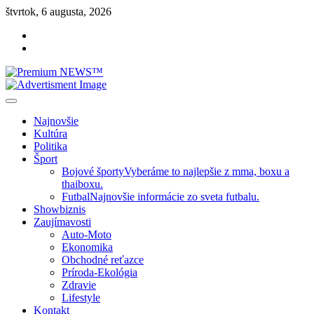
Skip
štvrtok, 6 augusta, 2026
to
Facebook
content
Instagram
Slovenská kultúra, šport, politika, šoubiznis …toto sa oplatí čítať!
Premium NEWS™
Najnovšie
Kultúra
Politika
Šport
Bojové športy
Vyberáme to najlepšie z mma, boxu a
thaiboxu.
Futbal
Najnovšie informácie zo sveta futbalu.
Showbiznis
Zaujímavosti
Auto-Moto
Ekonomika
Obchodné reťazce
Príroda-Ekológia
Zdravie
Lifestyle
Kontakt