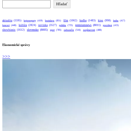
Hľadať
Hľadať
aktualita
(1595)
bratislava
(851)
film
(1062)
hudba
(1483)
kino
(998)
bojovesporty
(419)
kniha
(417)
premiumnews
(8011)
kultúra
(2824)
novinka
(3527)
koncert
(448)
politika
(725)
prezident
(415)
slovensko
(8005)
showbiznis
(1612)
sport
(785)
zahraničie
(516)
zaujímavosti
(488)
Ekonomické správy
>>>