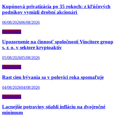
Kupónová privatizácia po 35 rokoch: z kľúčových
podnikov vymizli drobní akcionári
06/08/2026
06/08/2026
Ekonomika
Upozornenie na činnosť spoločnosti Vincitore group
s. r. o. v sektore kryptoaktív
05/08/2026
05/08/2026
Ekonomika
Rast cien bývania sa v polovici roka spomaľuje
04/08/2026
04/08/2026
Ekonomika
Lacnejšie potraviny stiahli infláciu na dvojročné
minimum