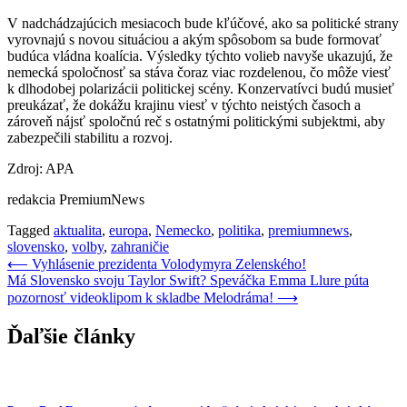
V nadchádzajúcich mesiacoch bude kľúčové, ako sa politické strany
vyrovnajú s novou situáciou a akým spôsobom sa bude formovať
budúca vládna koalícia. Výsledky týchto volieb navyše ukazujú, že
nemecká spoločnosť sa stáva čoraz viac rozdelenou, čo môže viesť
k dlhodobej polarizácii politickej scény. Konzervatívci budú musieť
preukázať, že dokážu krajinu viesť v týchto neistých časoch a
zároveň nájsť spoločnú reč s ostatnými politickými subjektmi, aby
zabezpečili stabilitu a rozvoj.
Zdroj: APA
redakcia PremiumNews
Tagged
aktualita
,
europa
,
Nemecko
,
politika
,
premiumnews
,
slovensko
,
volby
,
zahraničie
Navigácia
⟵
Vyhlásenie prezidenta Volodymyra Zelenského!
Má Slovensko svoju Taylor Swift? Speváčka Emma Llure púta
v
pozornosť videoklipom k skladbe Melodráma!
⟶
článku
Ďaľšie články