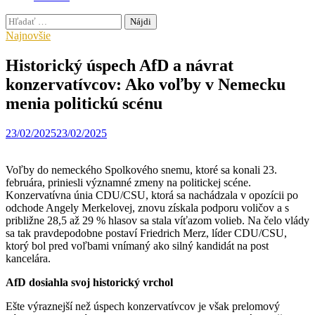
Hľadať:
Najnovšie
Historický úspech AfD a návrat
konzervatívcov: Ako voľby v Nemecku
menia politickú scénu
23/02/2025
23/02/2025
Voľby do nemeckého Spolkového snemu, ktoré sa konali 23.
februára, priniesli významné zmeny na politickej scéne.
Konzervatívna únia CDU/CSU, ktorá sa nachádzala v opozícii po
odchode Angely Merkelovej, znovu získala podporu voličov a s
približne 28,5 až 29 % hlasov sa stala víťazom volieb. Na čelo vlády
sa tak pravdepodobne postaví Friedrich Merz, líder CDU/CSU,
ktorý bol pred voľbami vnímaný ako silný kandidát na post
kancelára.
AfD dosiahla svoj historický vrchol
Ešte výraznejší než úspech konzervatívcov je však prelomový