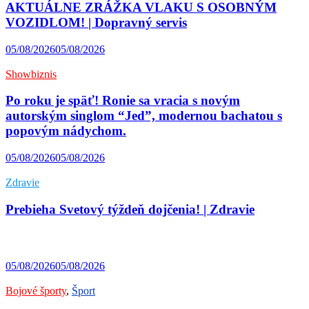
AKTUÁLNE ZRÁŽKA VLAKU S OSOBNÝM
VOZIDLOM! | Dopravný servis
05/08/2026
05/08/2026
Showbiznis
Po roku je späť! Ronie sa vracia s novým
autorským singlom “Jed”, modernou bachatou s
popovým nádychom.
05/08/2026
05/08/2026
Zdravie
Prebieha Svetový týždeň dojčenia! | Zdravie
05/08/2026
05/08/2026
Bojové športy
,
Šport