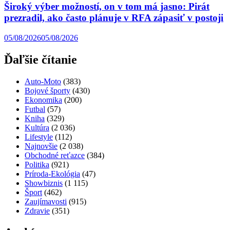
Široký výber možností, on v tom má jasno: Pirát
prezradil, ako často plánuje v RFA zápasiť v postoji
05/08/2026
05/08/2026
Ďaľšie čítanie
Auto-Moto
(383)
Bojové športy
(430)
Ekonomika
(200)
Futbal
(57)
Kniha
(329)
Kultúra
(2 036)
Lifestyle
(112)
Najnovšie
(2 038)
Obchodné reťazce
(384)
Politika
(921)
Príroda-Ekológia
(47)
Showbiznis
(1 115)
Šport
(462)
Zaujímavosti
(915)
Zdravie
(351)