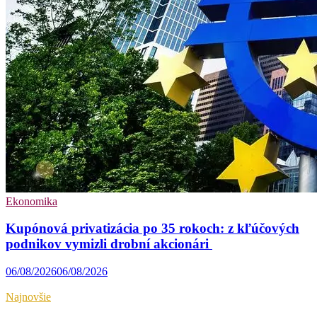
Ekonomika
Kupónová privatizácia po 35 rokoch: z kľúčových
podnikov vymizli drobní akcionári
06/08/2026
06/08/2026
Najnovšie