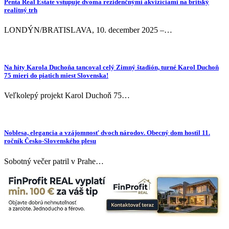
Penta Real Estate vstupuje dvoma rezidenčnými akvizíciami na britský
realitný trh
LONDÝN/BRATISLAVA, 10. december 2025 –…
Na hity Karola Duchoňa tancoval celý Zimný štadión, turné Karol Duchoň
75 mieri do piatich miest Slovenska!
Veľkolepý projekt Karol Duchoň 75…
Noblesa, elegancia a vzájomnosť dvoch národov. Obecný dom hostil 11.
ročník Česko-Slovenského plesu
Sobotný večer patril v Prahe…