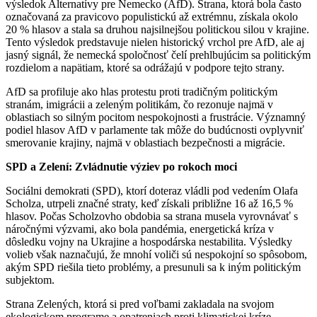
výsledok Alternatívy pre Nemecko (AfD). Strana, ktorá bola často
označovaná za pravicovo populistickú až extrémnu, získala okolo
20 % hlasov a stala sa druhou najsilnejšou politickou silou v krajine.
Tento výsledok predstavuje nielen historický vrchol pre AfD, ale aj
jasný signál, že nemecká spoločnosť čelí prehlbujúcim sa politickým
rozdielom a napätiam, ktoré sa odrážajú v podpore tejto strany.
AfD sa profiluje ako hlas protestu proti tradičným politickým
stranám, imigrácii a zeleným politikám, čo rezonuje najmä v
oblastiach so silným pocitom nespokojnosti a frustrácie. Významný
podiel hlasov AfD v parlamente tak môže do budúcnosti ovplyvniť
smerovanie krajiny, najmä v oblastiach bezpečnosti a migrácie.
SPD a Zelení: Zvládnutie výziev po rokoch moci
Sociálni demokrati (SPD), ktorí doteraz vládli pod vedením Olafa
Scholza, utrpeli značné straty, keď získali približne 16 až 16,5 %
hlasov. Počas Scholzovho obdobia sa strana musela vyrovnávať s
náročnými výzvami, ako bola pandémia, energetická kríza v
dôsledku vojny na Ukrajine a hospodárska nestabilita. Výsledky
volieb však naznačujú, že mnohí voliči sú nespokojní so spôsobom,
akým SPD riešila tieto problémy, a presunuli sa k iným politickým
subjektom.
Strana Zelených, ktorá si pred voľbami zakladala na svojom
ekologickom programe a opatreniach proti klimatickej kríze,