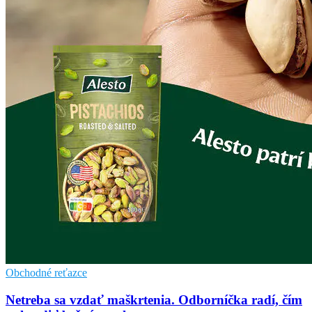
Obchodné reťazce
Netreba sa vzdať maškrtenia. Odborníčka radí, čím