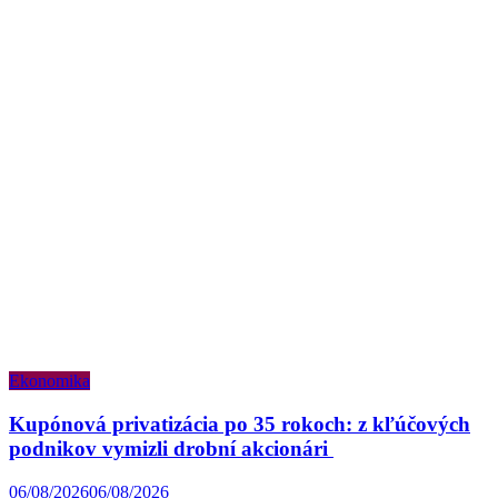
Ekonomika
Kupónová privatizácia po 35 rokoch: z kľúčových
podnikov vymizli drobní akcionári
06/08/2026
06/08/2026