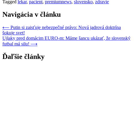
Tagged
lekar
,
pacient
,
premiumnews
,
slovensko
,
zdravie
Navigácia v článku
⟵
Putin si zaisťuje nebezpečné právo: Nová jadrová doktrína
šokuje svet!
Ujlaky pred domácim EURO-m: Máme šancu ukázať, že slovenský
futbal má silu!
⟶
Ďaľšie články