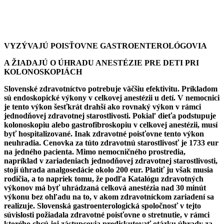
VYZÝVAJÚ POISŤOVNE GASTROENTEROLÓGOVIA
A ŽIADAJÚ O ÚHRADU ANESTÉZIE PRE DETI PRI
KOLONOSKOPIÁCH
Slovenské zdravotníctvo potrebuje väčšiu efektivitu. Príkladom
sú endoskopické výkony v celkovej anestézii u detí. V nemocnici
je tento výkon šesťkrát drahší ako rovnaký výkon v rámci
jednodňovej zdravotnej starostlivosti. Pokiaľ dieťa podstupuje
kolonoskopiu alebo gastrofibroskopiu v celkovej anestézii, musí
byť hospitalizované. Inak zdravotné poisťovne tento výkon
neuhradia. Cenovka za túto zdravotnú starostlivosť je 1733 eur
na jedného pacienta. Mimo nemocničného prostredia,
napríklad v zariadeniach jednodňovej zdravotnej starostlivosti,
stojí úhrada analgosedácie okolo 200 eur. Platiť ju však musia
rodičia, a to napriek tomu, že podľa Katalógu zdravotných
výkonov má byť uhrádzaná celková anestézia nad 30 minút
výkonu bez ohľadu na to, v akom zdravotníckom zariadení sa
realizuje. Slovenská gastroenterologická spoločnosť v tejto
súvislosti požiadala zdravotné poisťovne o stretnutie, v rámci
ktorého chcú jej zástupcovia prediskutovať otázku úhrady za