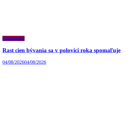
Ekonomika
Rast cien bývania sa v polovici roka spomaľuje
04/08/2026
04/08/2026