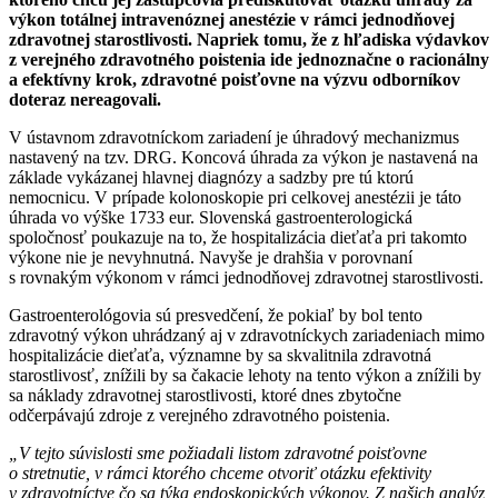
výkon totálnej intravenóznej anestézie v rámci jednodňovej
zdravotnej starostlivosti. Napriek tomu, že z hľadiska výdavkov
z verejného zdravotného poistenia ide jednoznačne o racionálny
a efektívny krok, zdravotné poisťovne na výzvu odborníkov
doteraz nereagovali.
V ústavnom zdravotníckom zariadení je úhradový mechanizmus
nastavený na tzv. DRG. Koncová úhrada za výkon je nastavená na
základe vykázanej hlavnej diagnózy a sadzby pre tú ktorú
nemocnicu. V prípade kolonoskopie pri celkovej anestézii je táto
úhrada vo výške 1733 eur. Slovenská gastroenterologická
spoločnosť poukazuje na to, že hospitalizácia dieťaťa pri takomto
výkone nie je nevyhnutná. Navyše je drahšia v porovnaní
s rovnakým výkonom v rámci jednodňovej zdravotnej starostlivosti.
Gastroenterológovia sú presvedčení, že pokiaľ by bol tento
zdravotný výkon uhrádzaný aj v zdravotníckych zariadeniach mimo
hospitalizácie dieťaťa, významne by sa skvalitnila zdravotná
starostlivosť, znížili by sa čakacie lehoty na tento výkon a znížili by
sa náklady zdravotnej starostlivosti, ktoré dnes zbytočne
odčerpávajú zdroje z verejného zdravotného poistenia.
„V tejto súvislosti sme požiadali listom zdravotné poisťovne
o stretnutie, v rámci ktorého chceme otvoriť otázku efektivity
v zdravotníctve čo sa týka endoskopických výkonov. Z našich analýz