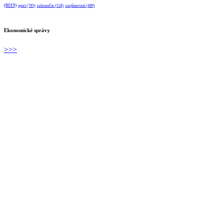
(8019)
sport
(785)
zahraničie
(518)
zaujímavosti
(489)
Ekonomické správy
>>>