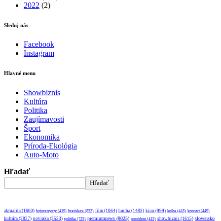
2022
(2)
Sleduj nás
Facebook
Instagram
Hlavné menu
Showbiznis
Kultúra
Politika
Zaujímavosti
Šport
Ekonomika
Príroda-Ekológia
Auto-Moto
Hľadať
Hľadať
aktualita
(1600)
bratislava
(852)
film
(1064)
hudba
(1483)
kino
(999)
bojovesporty
(419)
kniha
(418)
koncert
(449)
premiumnews
(8025)
slovensko
kultúra
(2827)
novinka
(3533)
showbiznis
(1615)
politika
(725)
prezident
(415)