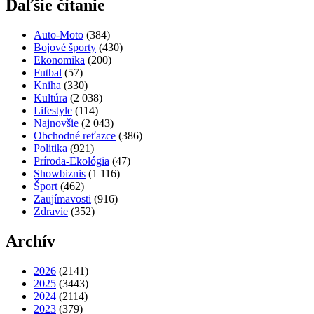
Ďaľšie čítanie
Auto-Moto
(384)
Bojové športy
(430)
Ekonomika
(200)
Futbal
(57)
Kniha
(330)
Kultúra
(2 038)
Lifestyle
(114)
Najnovšie
(2 043)
Obchodné reťazce
(386)
Politika
(921)
Príroda-Ekológia
(47)
Showbiznis
(1 116)
Šport
(462)
Zaujímavosti
(916)
Zdravie
(352)
Archív
2026
(2141)
2025
(3443)
2024
(2114)
2023
(379)