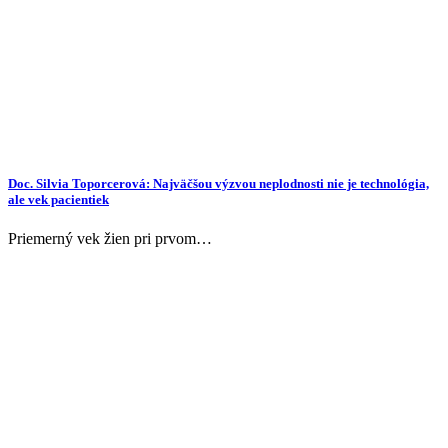
Doc. Silvia Toporcerová: Najväčšou výzvou neplodnosti nie je technológia,
ale vek pacientiek
Priemerný vek žien pri prvom…