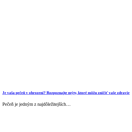
Je vaša pečeň v ohrození? Rozpoznajte mýty, ktoré môžu zničiť vaše zdravie
Pečeň je jedným z najdôležitejších…