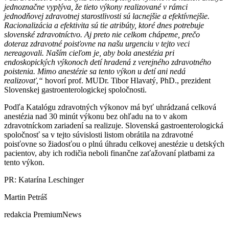
jednoznačne vyplýva, že tieto výkony realizované v rámci
jednodňovej zdravotnej starostlivosti sú lacnejšie a efektívnejšie.
Racionalizácia a efektivita sú tie atribúty, ktoré dnes potrebuje
slovenské zdravotníctvo. Aj preto nie celkom chápeme, prečo
doteraz zdravotné poisťovne na našu urgenciu v tejto veci
nereagovali. Naším cieľom je, aby bola anestézia pri
endoskopických výkonoch detí hradená z verejného zdravotného
poistenia. Mimo anestézie sa tento výkon u detí ani nedá
realizovať,“
hovorí prof. MUDr. Tibor Hlavatý, PhD., prezident
Slovenskej gastroenterologickej spoločnosti.
Podľa Katalógu zdravotných výkonov má byť uhrádzaná celková
anestézia nad 30 minút výkonu bez ohľadu na to v akom
zdravotníckom zariadení sa realizuje.
Slovenská gastroenterologická
spoločnosť sa v tejto súvislosti listom obrátila na zdravotné
poisťovne so žiadosťou o plnú úhradu celkovej anestézie u detských
pacientov, aby ich rodičia neboli finančne zaťažovaní platbami za
tento výkon.
PR: Katarína Leschinger
Martin Petráš
redakcia PremiumNews