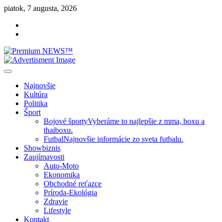
Skip
piatok, 7 augusta, 2026
to
Facebook
content
Instagram
Slovenská kultúra, šport, politika, šoubiznis …toto sa oplatí čítať!
Premium NEWS™
Najnovšie
Kultúra
Politika
Šport
Bojové športy
Vyberáme to najlepšie z mma, boxu a
thaiboxu.
Futbal
Najnovšie informácie zo sveta futbalu.
Showbiznis
Zaujímavosti
Auto-Moto
Ekonomika
Obchodné reťazce
Príroda-Ekológia
Zdravie
Lifestyle
Kontakt