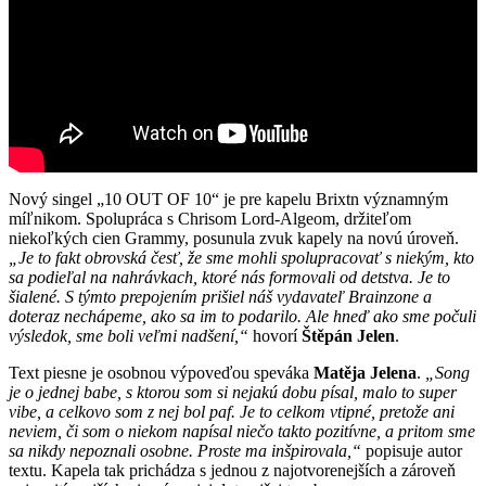
Nový singel „10 OUT OF 10“ je pre kapelu Brixtn významným
míľnikom. Spolupráca s Chrisom Lord-Algeom, držiteľom
niekoľkých cien Grammy, posunula zvuk kapely na novú úroveň.
„Je to fakt obrovská česť, že sme mohli spolupracovať s niekým, kto
sa podieľal na nahrávkach, ktoré nás formovali od detstva. Je to
šialené. S týmto prepojením prišiel náš vydavateľ Brainzone a
doteraz nechápeme, ako sa im to podarilo. Ale hneď ako sme počuli
výsledok, sme boli veľmi nadšení,“
hovorí
Štěpán Jelen
.
Text piesne je osobnou výpoveďou speváka
Matěja Jelena
.
„Song
je o jednej babe, s ktorou som si nejakú dobu písal, malo to super
vibe, a celkovo som z nej bol paf. Je to celkom vtipné, pretože ani
neviem, či som o niekom napísal niečo takto pozitívne, a pritom sme
sa nikdy nepoznali osobne. Proste ma inšpirovala,“
popisuje autor
textu. Kapela tak prichádza s jednou z najotvorenejších a zároveň