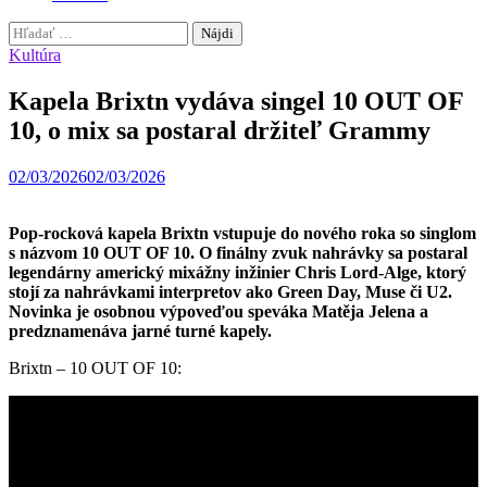
Hľadať:
Kultúra
Kapela Brixtn vydáva singel 10 OUT OF
10, o mix sa postaral držiteľ Grammy
02/03/2026
02/03/2026
Pop-rocková kapela Brixtn vstupuje do nového roka so singlom
s názvom 10 OUT OF 10. O finálny zvuk nahrávky sa postaral
legendárny americký mixážny inžinier Chris Lord-Alge, ktorý
stojí za nahrávkami interpretov ako Green Day, Muse či U2.
Novinka je osobnou výpoveďou speváka Matěja Jelena a
predznamenáva jarné turné kapely.
Brixtn – 10 OUT OF 10: