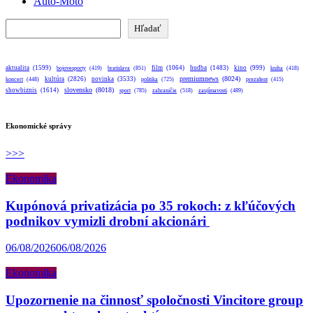
Auto-Moto
Hľadať
Hľadať
aktualita
(1599)
bratislava
(851)
film
(1064)
hudba
(1483)
kino
(999)
bojovesporty
(419)
kniha
(418)
premiumnews
(8024)
kultúra
(2826)
novinka
(3533)
koncert
(448)
politika
(725)
prezident
(415)
slovensko
(8018)
showbiznis
(1614)
sport
(785)
zahraničie
(518)
zaujímavosti
(489)
Ekonomické správy
>>>
Ekonomika
Kupónová privatizácia po 35 rokoch: z kľúčových
podnikov vymizli drobní akcionári
06/08/2026
06/08/2026
Ekonomika
Upozornenie na činnosť spoločnosti Vincitore group