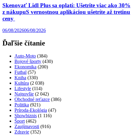
Skenovať Lidl Plus sa oplatí: Ušetrite viac ako 30%
z nákupuS vernostnou aplikáciou ušetríte až tretinu
ceny
06/08/2026
06/08/2026
Ďaľšie čítanie
Auto-Moto
(384)
Bojové športy
(430)
Ekonomika
(200)
Futbal
(57)
Kniha
(330)
Kultúra
(2 038)
Lifestyle
(114)
Najnovšie
(2 042)
Obchodné reťazce
(386)
Politika
(921)
Príroda-Ekológia
(47)
Showbiznis
(1 116)
Šport
(462)
Zaujímavosti
(916)
Zdravie
(352)