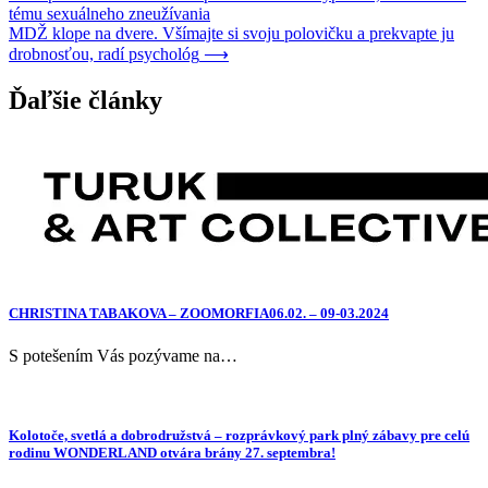
tému sexuálneho zneužívania
v
MDŽ klope na dvere. Všímajte si svoju polovičku a prekvapte ju
článku
drobnosťou, radí psychológ
⟶
Ďaľšie články
CHRISTINA TABAKOVA – ZOOMORFIA06.02. – 09-03.2024
S potešením Vás pozývame na…
Kolotoče, svetlá a dobrodružstvá – rozprávkový park plný zábavy pre celú
rodinu WONDERLAND otvára brány 27. septembra!