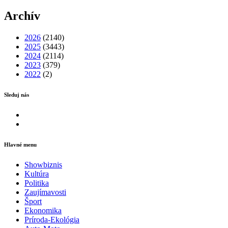
Archív
2026
(2140)
2025
(3443)
2024
(2114)
2023
(379)
2022
(2)
Sleduj nás
Facebook
Instagram
Hlavné menu
Showbiznis
Kultúra
Politika
Zaujímavosti
Šport
Ekonomika
Príroda-Ekológia