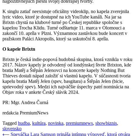
najpozitívnejších piesní svojej doterajšej tvorby.
K singlu zatiaľ neexistuje oficiálny videoklip, no kapela zverejnila
lyric video, ktoré je dostupné na ich YouTube kanáli. Na jar sa
Brixtn chystá na klubové turné po Českej republike spoločne s
kapelou Trocha Klidu. Turné odštartuje 11. marca v Olomouci a
zakončí 10. apríla v Plzni. Významnou zastávkou bude koncert v
pražskom Paláci Akropolis, ktorý sa uskutoční 8. apríla.
O kapele Brixtn
Brixtn je česká indie-popová hudobná skupina, ktorá vznikla v roku
2017. Názov kapely je odvodený od londýnskej štvrte Brixton, kde
bratia Matěj a Štěpán Jelenovci na koncerte kapely Nothing But
Thieves dostali nápad založiť si vlastnú kapelu. V súčasnosti tvoria
kapelu bratia Matěj Jelen (spev, basgitara) a Štěpán Jelen (bicie,
sprievodný spev). Medzi ich najväčšie úspechy patrí nominácia na
Objav roka v ankete Český slávik 2024.
PR: Mgr. Andrea Čurná
redakcia PremiumNews
Tagged
hudba
,
kultúra
,
novinka
,
premiumnews
,
showbiznis
,
slovensko
Navigácia
⟵
Speváčka Lara Samson prináša intímnu výpoveď, ktorá otvára