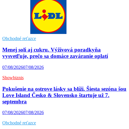
Obchodné reťazce
Menej soli aj cukru. Výživová poradkyňa
vysvetľuje, prečo sa domáce zaváranie oplatí
07/08/2026
07/08/2026
Showbiznis
Pokušenie na ostrove lásky sa blíži. Šiesta sezóna šou
Love Island Česko & Slovensko štartuje už 7.
septembra
07/08/2026
07/08/2026
Obchodné reťazce