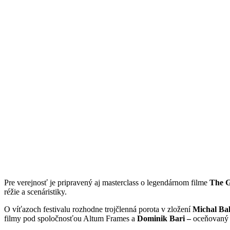
Pre verejnosť je pripravený aj masterclass o legendárnom filme
The G
réžie a scenáristiky.
O víťazoch festivalu rozhodne trojčlenná porota v zložení
Michal Ba
filmy pod spoločnosťou Altum Frames a
Dominik Bari –
oceňovaný 