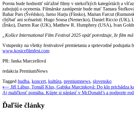
Porota bude hodnotiť súťažné filmy v niekoľkých kategóriách a víťazo
zabojujú o ocenenia. Filmárske zastúpenie bude mať Tamara Štofkov
Bahar Pars (Švédsko), Jarno Harju (Fínsko), Marian Farcut (Rumuns
chýbať ani scénaristi: Hugo Sousa (Nemecko), Daniel Riccio (UK), 
(Írsko), Darren Rae (UK), Matthew R. Humphrey (USA), Ivan Goldsch
„Košice International Film Festival 2025 opäť potvrdzuje, že film má 
Vstupenky na všetky festivalové premietania a sprievodné podujatia
www.kosicefilmfest.com
PR: Janka Marczellová
redakcia PremiumNews
Tagged
hudba
,
koncert
,
kultúra
,
premiumnews
,
slovensko
Navigácia
⟵
Jiří Lábus, Tomáš Klus, Gabika Marcinková: Do kín prichádza k
Aj maličkosť pomáha. Kúpte si náplasť v McDonald’s a podporte rod
v
článku
Ďaľšie články