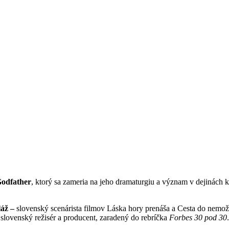
odfather
, ktorý sa zameria na jeho dramaturgiu a význam v dejinách 
láž –
slovenský scenárista filmov Láska hory prenáša a Cesta do nemo
slovenský režisér a producent, zaradený do rebríčka
Forbes 30 pod 30
.