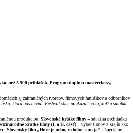
viac než 5 500 prihlášok. Program doplnia masterclassy,
 domácich aj zahraničných tvorcov, filmových fanúšikov a odborníkov
Láska, ktorá nás nevidí. Festival chce poukázať na to, koľko smútku
ahraničnou produkciou:
Slovenské krátke filmy
– súťažná prehliadka
dzinárodné krátke filmy (I. a II. časť)
– výber filmov z krajín ako
ovo.
Slovenský film „Hore je nebo, v doline som ja“ –
špeciálne