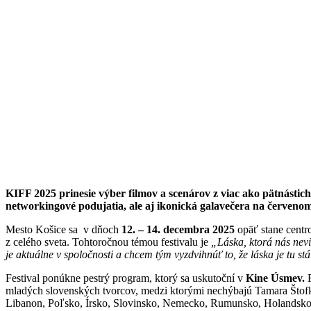
KIFF 2025 prinesie výber filmov a scenárov z viac ako pätnástich
networkingové podujatia, ale aj ikonická galavečera na červenom
Mesto Košice sa v dňoch
12. – 14. decembra 2025
opäť stane centr
z celého sveta. Tohtoročnou témou festivalu je
„Láska, ktorá nás nev
je aktuálne v spoločnosti a chcem tým vyzdvihnúť to, že láska je tu s
Festival ponúkne pestrý program, ktorý sa uskutoční v
Kine Úsmev.
mladých slovenských tvorcov, medzi ktorými nechýbajú Tamara Štof
Libanon, Poľsko, Írsko, Slovinsko, Nemecko, Rumunsko, Holandsk