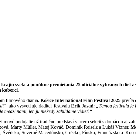
 krajín sveta a ponúkne premietania 25 oficiálne vybraných diel z 
 koberci.
om filmového diania.
Košice International Film Festival 2025
privíta
idí“
, ako vysvetľuje riaditeľ festivalu
Erik Jasaň
:
„Témou festivalu je 
tále medzi nami, len ju niekedy zabúdame vidieť.“
Filmové podujatie už tradične predstaví viacero sekcií s domácou aj z
ková, Marty Müller, Matej Kováč, Dominik Reiselz a Lukáš Vízner.
Me
o, Švédsko, Severné Macedónsko, Grécko, Fínsko, Francúzsko a Kos