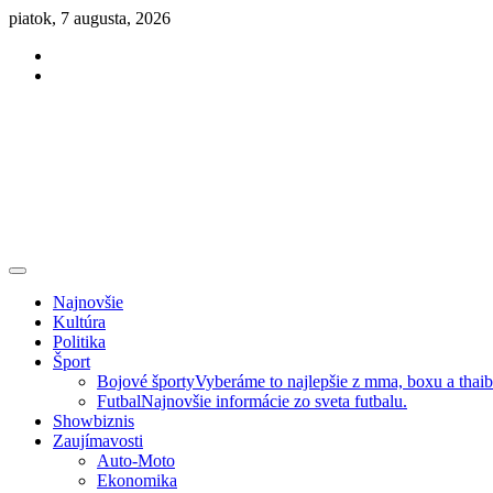
Skip
piatok, 7 augusta, 2026
to
Facebook
content
Instagram
Slovenská kultúra, šport, politika, šoubiznis …toto sa oplatí čítať!
Premium NEWS™
Najnovšie
Kultúra
Politika
Šport
Bojové športy
Vyberáme to najlepšie z mma, boxu a thai
Futbal
Najnovšie informácie zo sveta futbalu.
Showbiznis
Zaujímavosti
Auto-Moto
Ekonomika