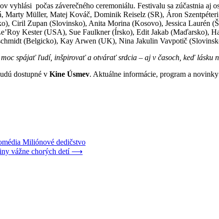
v vyhlási počas záverečného ceremoniálu. Festivalu sa zúčastnia aj oso
á, Marty Müller, Matej Kováč, Dominik Reiselz (SR), Áron Szentpéter
ko), Ciril Zupan (Slovinsko), Anita Morina (Kosovo), Jessica Laurén
Le’Roy Kester (USA), Sue Faulkner (Írsko), Edit Jakab (Maďarsko), H
midt (Belgicko), Kay Arwen (UK), Nina Jakulin Vavpotič (Slovinsko)
moc spájať ľudí, inšpirovať a otvárať srdcia – aj v časoch, keď lásku ne
 budú dostupné v
Kine Úsmev
. Aktuálne informácie, program a novinky 
omédia Miliónové dedičstvo
iny vážne chorých detí
⟶