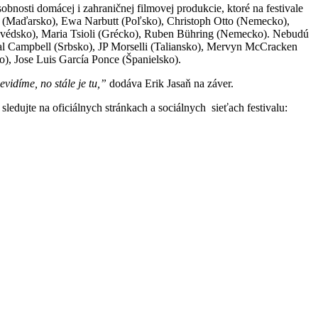
bnosti domácej i zahraničnej filmovej produkcie, ktoré na festivale
i (Maďarsko), Ewa Narbutt (Poľsko), Christoph Otto (Nemecko),
 (Švédsko), Maria Tsioli (Grécko), Ruben Bühring (Nemecko). Nebudú
al Campbell (Srbsko), JP Morselli (Taliansko), Mervyn McCracken
, Jose Luis García Ponce (Španielsko).
vidíme, no stále je tu,”
dodáva Erik Jasaň na záver.
sledujte na oficiálnych stránkach a sociálnych sieťach festivalu: