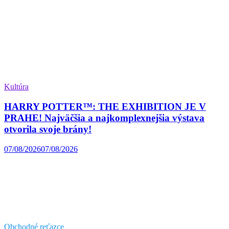
Kultúra
HARRY POTTER™: THE EXHIBITION JE V
PRAHE! Najväčšia a najkomplexnejšia výstava
otvorila svoje brány!
07/08/2026
07/08/2026
Obchodné reťazce