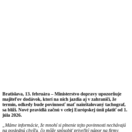
Bratislava, 13. februára –
Ministerstvo dopravy upozorňuje
majiteľov dodávok, ktorí na nich jazdia aj v zahraničí, že
termín, odkedy bude povinnosť mať nainštalovaný tachograf,
sa blíži. Nové pravidlá začnú v celej Európskej únii platiť od 1.
júla 2026.
„Máme informácie, že mnohí si plnenie tejto povinnosti nechávajú
na poslednú chvíľu, čo môže spôsobiť priveľký nápor na firmy,