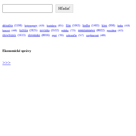
Hľadať
Hľadať
aktualita
(1598)
bratislava
(851)
film
(1063)
hudba
(1483)
kino
(998)
bojovesporty
(419)
kniha
(418)
premiumnews
(8022)
kultúra
(2825)
novinka
(3532)
koncert
(448)
politika
(725)
prezident
(415)
slovensko
(8016)
showbiznis
(1613)
sport
(785)
zahraničie
(517)
zaujímavosti
(489)
Ekonomické správy
>>>