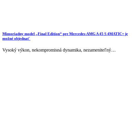
Mimoriadny model „Final Edition“ pre Mercedes-AMG A 45 S 4MATIC+ je
možné objednať
Vysoký výkon, nekompromisná dynamika, nezameniteľný…