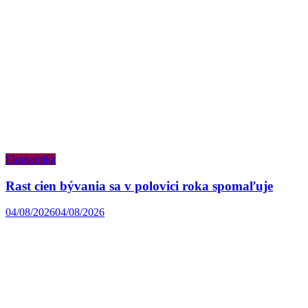
Ekonomika
Rast cien bývania sa v polovici roka spomaľuje
04/08/2026
04/08/2026