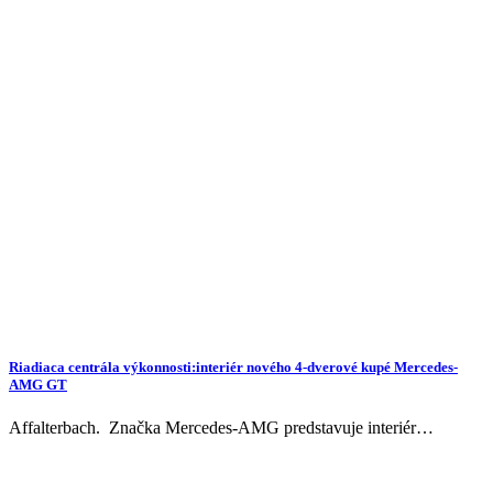
Riadiaca centrála výkonnosti:interiér nového 4-dverové kupé Mercedes-
AMG GT
Affalterbach. Značka Mercedes-AMG predstavuje interiér…