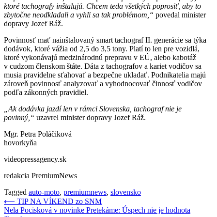
ktoré tachografy inštalujú. Chcem teda všetkých poprosiť, aby to
zbytočne neodkladali a vyhli sa tak problémom,“
povedal minister
dopravy Jozef Ráž.
Povinnosť mať nainštalovaný smart tachograf II. generácie sa týka
dodávok, ktoré vážia od 2,5 do 3,5 tony. Platí to len pre vozidlá,
ktoré vykonávajú medzinárodnú prepravu v EÚ, alebo kabotáž
v cudzom členskom štáte. Dáta z tachografov a kariet vodičov sa
musia pravidelne sťahovať a bezpečne ukladať. Podnikatelia majú
zároveň povinnosť analyzovať a vyhodnocovať činnosť vodičov
podľa zákonných pravidiel.
„Ak dodávka jazdí len v rámci Slovenska, tachograf nie je
povinný,“
uzavrel minister dopravy Jozef Ráž.
Mgr. Petra Poláčiková
hovorkyňa
videopressagency.sk
redakcia PremiumNews
Tagged
auto-moto
,
premiumnews
,
slovensko
Navigácia
⟵
TIP NA VÍKEND zo SNM
Nela Pocisková v novinke Pretekáme: Úspech nie je hodnota
v