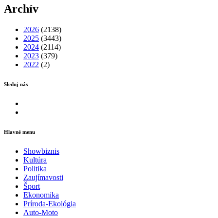
Archív
2026
(2138)
2025
(3443)
2024
(2114)
2023
(379)
2022
(2)
Sleduj nás
Facebook
Instagram
Hlavné menu
Showbiznis
Kultúra
Politika
Zaujímavosti
Šport
Ekonomika
Príroda-Ekológia
Auto-Moto