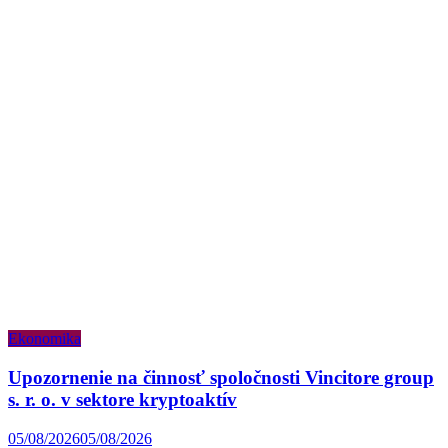
Ekonomika
Upozornenie na činnosť spoločnosti Vincitore group
s. r. o. v sektore kryptoaktív
05/08/2026
05/08/2026