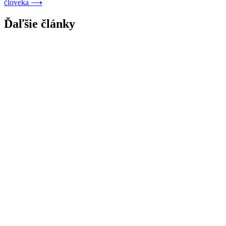
človeka
⟶
článku
Ďaľšie články