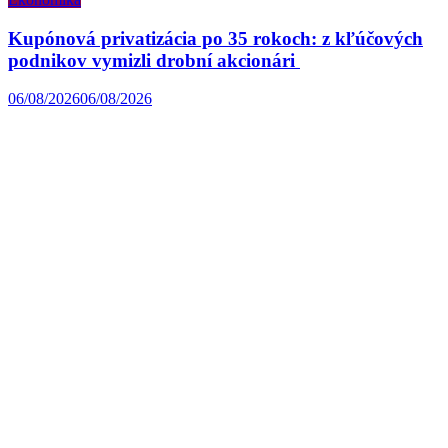
Kupónová privatizácia po 35 rokoch: z kľúčových
podnikov vymizli drobní akcionári
06/08/2026
06/08/2026