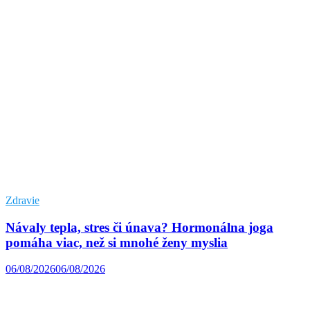
Zdravie
Návaly tepla, stres či únava? Hormonálna joga
pomáha viac, než si mnohé ženy myslia
06/08/2026
06/08/2026