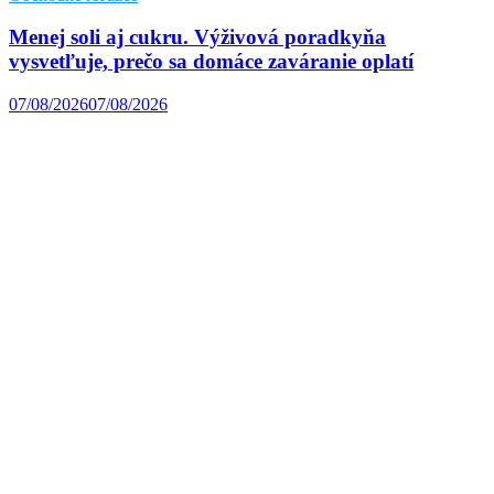
Menej soli aj cukru. Výživová poradkyňa
vysvetľuje, prečo sa domáce zaváranie oplatí
07/08/2026
07/08/2026