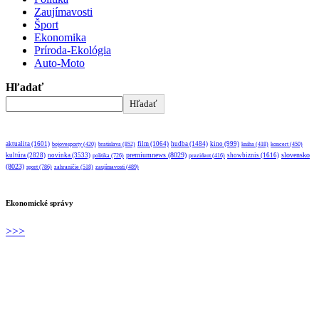
Zaujímavosti
Šport
Ekonomika
Príroda-Ekológia
Auto-Moto
Hľadať
Hľadať
aktualita
(1601)
bratislava
(852)
film
(1064)
hudba
(1484)
kino
(999)
bojovesporty
(420)
kniha
(418)
koncert
(450)
premiumnews
(8029)
slovensko
kultúra
(2828)
novinka
(3533)
showbiznis
(1616)
politika
(726)
prezident
(416)
(8023)
sport
(786)
zahraničie
(518)
zaujímavosti
(489)
Ekonomické správy
>>>