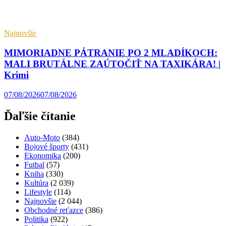
Najnovšie
MIMORIADNE PÁTRANIE PO 2 MLADÍKOCH:
MALI BRUTÁLNE ZAÚTOČIŤ NA TAXIKÁRA! |
Krimi
07/08/2026
07/08/2026
Ďaľšie čítanie
Auto-Moto
(384)
Bojové športy
(431)
Ekonomika
(200)
Futbal
(57)
Kniha
(330)
Kultúra
(2 039)
Lifestyle
(114)
Najnovšie
(2 044)
Obchodné reťazce
(386)
Politika
(922)