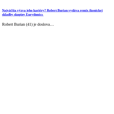
Najväčšia výzva jeho kariéry? Robert Burian vydáva remix ikonickej
skladby skupiny Eurythmics
Robert Burian (41) je doslova…