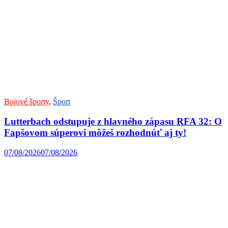
Bojové športy
,
Šport
Lutterbach odstupuje z hlavného zápasu RFA 32: O
Fapšovom súperovi môžeš rozhodnúť aj ty!
07/08/2026
07/08/2026