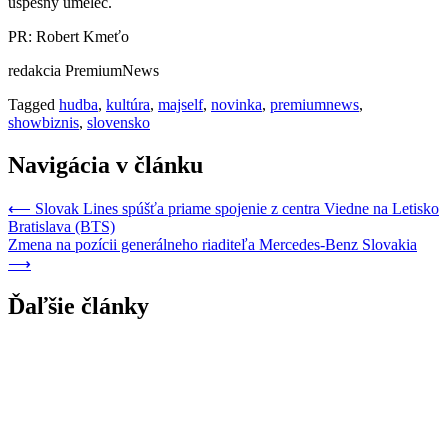
úspešný umelec.
PR: Robert Kmeťo
redakcia PremiumNews
Tagged
hudba
,
kultúra
,
majself
,
novinka
,
premiumnews
,
showbiznis
,
slovensko
Navigácia v článku
⟵
Slovak Lines spúšťa priame spojenie z centra Viedne na Letisko
Bratislava (BTS)
Zmena na pozícii generálneho riaditeľa Mercedes-Benz Slovakia
⟶
Ďaľšie články