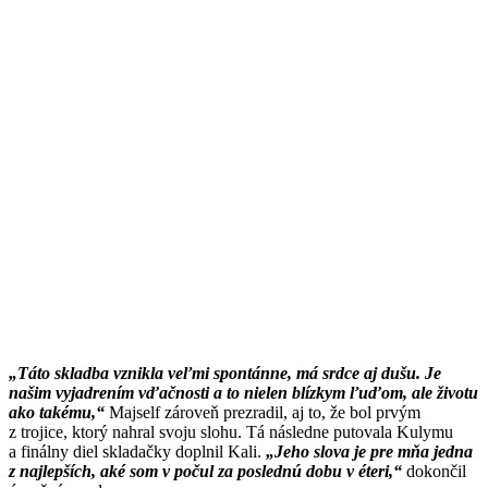
„Táto skladba vznikla veľmi spontánne, má srdce aj dušu. Je
našim vyjadrením vďačnosti a to nielen blízkym ľuďom, ale životu
ako takému,“
Majself zároveň prezradil, aj to, že bol prvým
z trojice, ktorý nahral svoju slohu. Tá následne putovala Kulymu
a finálny diel skladačky doplnil Kali.
„Jeho slova je pre mňa jedna
z najlepších, aké som v počul za poslednú dobu v éteri,“
dokončil