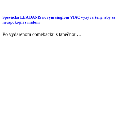
Speváčka LEA DANIS novým singlom VIAC vyzýva ženy, aby sa
neuspokojili s málom
Po vydarenom comebacku s tanečnou…