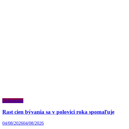
Ekonomika
Rast cien bývania sa v polovici roka spomaľuje
04/08/2026
04/08/2026