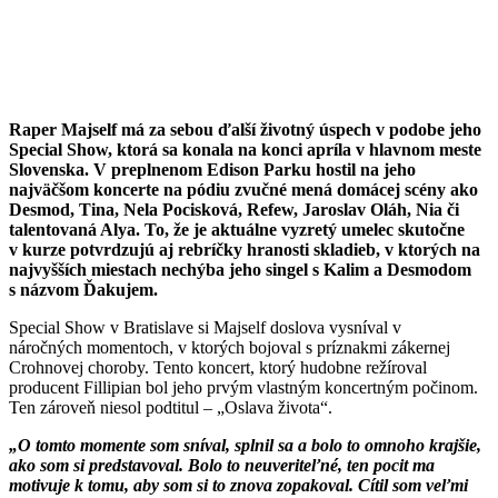
Raper Majself má za sebou ďalší životný úspech v podobe jeho
Special Show, ktorá sa konala na konci apríla v hlavnom meste
Slovenska. V preplnenom Edison Parku hostil na jeho
najväčšom koncerte na pódiu zvučné mená domácej scény ako
Desmod, Tina, Nela Pocisková, Refew, Jaroslav Oláh, Nia či
talentovaná Alya. To, že je aktuálne vyzretý umelec skutočne
v kurze potvrdzujú aj rebríčky hranosti skladieb, v ktorých na
najvyšších miestach nechýba jeho singel s Kalim a Desmodom
s názvom Ďakujem.
Special Show v Bratislave si Majself doslova vysníval v
náročných momentoch, v ktorých bojoval s príznakmi zákernej
Crohnovej choroby. Tento koncert, ktorý hudobne režíroval
producent Fillipian bol jeho prvým vlastným koncertným počinom.
Ten zároveň niesol podtitul – „Oslava života“.
„O tomto momente som sníval, splnil sa a bolo to omnoho krajšie,
ako som si predstavoval. Bolo to neuveriteľné, ten pocit ma
motivuje k tomu, aby som si to znova zopakoval. Cítil som veľmi