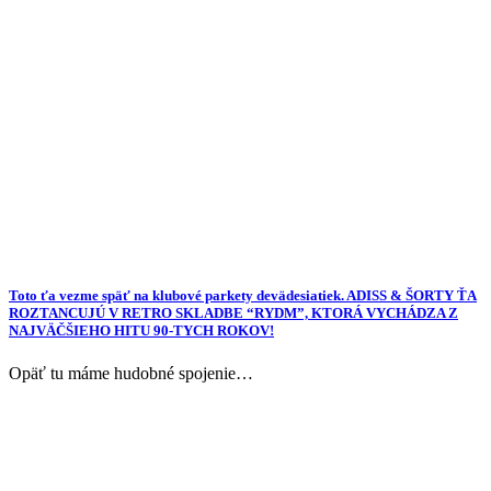
Toto ťa vezme späť na klubové parkety devädesiatiek. ADISS & ŠORTY ŤA
ROZTANCUJÚ V RETRO SKLADBE “RYDM”, KTORÁ VYCHÁDZA Z
NAJVÄČŠIEHO HITU 90-TYCH ROKOV!
Opäť tu máme hudobné spojenie…