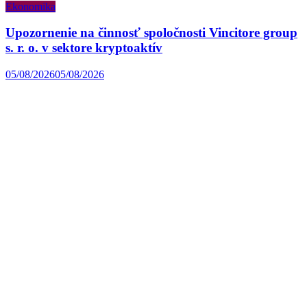
Ekonomika
Upozornenie na činnosť spoločnosti Vincitore group
s. r. o. v sektore kryptoaktív
05/08/2026
05/08/2026