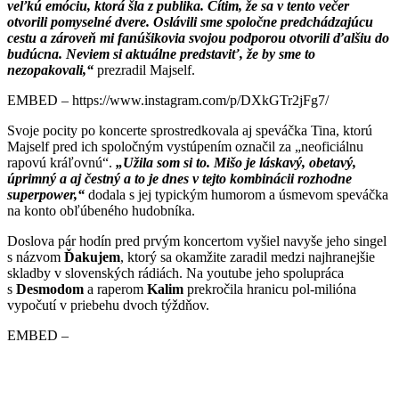
veľkú emóciu, ktorá šla z publika. Cítim, že sa v tento večer
otvorili pomyselné dvere. Oslávili sme spoločne predchádzajúcu
cestu a zároveň mi fanúšikovia svojou podporou otvorili ďalšiu do
budúcna. Neviem si aktuálne predstaviť, že by sme to
nezopakovali,“
prezradil Majself.
EMBED – https://www.instagram.com/p/DXkGTr2jFg7/
Svoje pocity po koncerte sprostredkovala aj speváčka Tina, ktorú
Majself pred ich spoločným vystúpením označil za „neoficiálnu
rapovú kráľovnú“.
„Užila som si to. Mišo je láskavý, obetavý,
úprimný a aj čestný a to je dnes v tejto kombinácii rozhodne
superpower,“
dodala s jej typickým humorom a úsmevom speváčka
na konto obľúbeného hudobníka.
Doslova pár hodín pred prvým koncertom vyšiel navyše jeho singel
s názvom
Ďakujem
, ktorý sa okamžite zaradil medzi najhranejšie
skladby v slovenských rádiách. Na youtube jeho spolupráca
s
Desmodom
a raperom
Kalim
prekročila hranicu pol-milióna
vypočutí v priebehu dvoch týždňov.
EMBED –