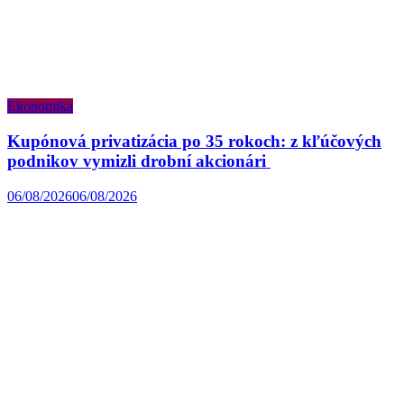
Ekonomika
Kupónová privatizácia po 35 rokoch: z kľúčových
podnikov vymizli drobní akcionári
06/08/2026
06/08/2026