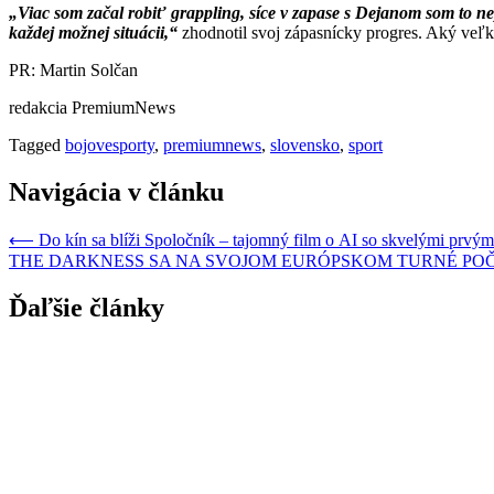
„Viac som začal robiť grappling, síce v zapase s Dejanom som to n
každej možnej situácii,“
zhodnotil svoj zápasnícky progres. Aký veľký
PR: Martin Solčan
redakcia PremiumNews
Tagged
bojovesporty
,
premiumnews
,
slovensko
,
sport
Navigácia v článku
⟵
Do kín sa blíži Spoločník – tajomný film o AI so skvelými prvým
THE DARKNESS SA NA SVOJOM EURÓPSKOM TURNÉ POČAS
Ďaľšie články