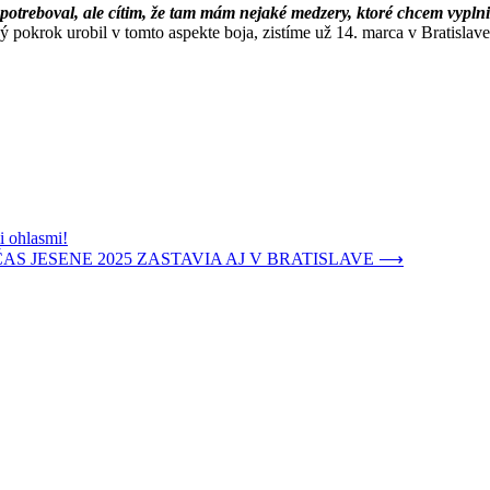
epotreboval, ale cítim, že tam mám nejaké medzery, ktoré chcem vyp
 pokrok urobil v tomto aspekte boja, zistíme už 14. marca v Bratislav
i ohlasmi!
 JESENE 2025 ZASTAVIA AJ V BRATISLAVE
⟶