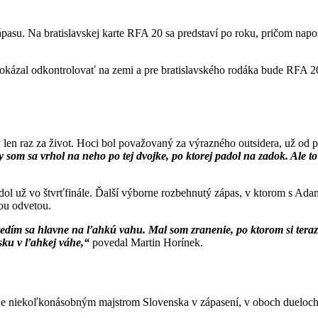
u. Na bratislavskej karte RFA 20 sa predstaví po roku, pričom napos
al odkontrolovať na zemi a pre bratislavského rodáka bude RFA 20 pr
 len raz za život. Hoci bol považovaný za výrazného outsidera, už od
y som sa vrhol na neho po tej dvojke, po ktorej padol na zadok. Ale t
dol už vo štvrťfinále. Ďalší výborne rozbehnutý zápas, v ktorom s Ad
nou odvetou.
tredím sa hlavne na ľahkú vahu. Mal som zranenie, po ktorom si tera
asku v ľahkej váhe,“
povedal Martin Horínek.
 je niekoľkonásobným majstrom Slovenska v zápasení, v oboch dueloch 