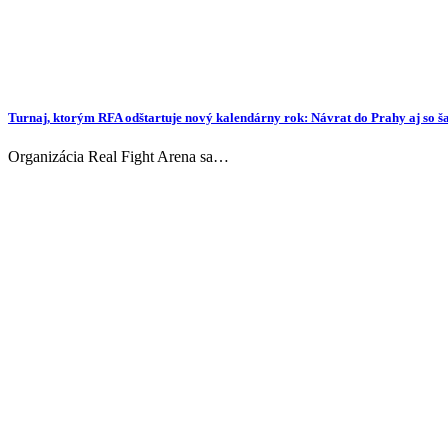
Turnaj, ktorým RFA odštartuje nový kalendárny rok: Návrat do Prahy aj s
Organizácia Real Fight Arena sa…