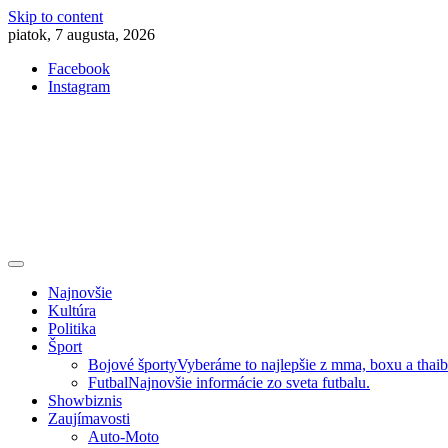
Skip to content
piatok, 7 augusta, 2026
Facebook
Instagram
Slovenská kultúra, šport, politika, šoubiznis …toto sa oplatí čítať!
Premium NEWS™
Najnovšie
Kultúra
Politika
Šport
Bojové športy
Vyberáme to najlepšie z mma, boxu a thai
Futbal
Najnovšie informácie zo sveta futbalu.
Showbiznis
Zaujímavosti
Auto-Moto