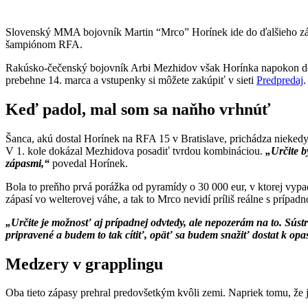
Slovenský MMA bojovník Martin “Mrco” Horínek ide do ďalšieho zápas
šampiónom RFA.
Rakúsko-čečenský bojovník Arbi Mezhidov však Horínka napokon dokáz
prebehne 14. marca a vstupenky si môžete zakúpiť v sieti
Predpredaj
.
Keď padol, mal som sa naňho vrhnúť
Šanca, akú dostal Horínek na RFA 15 v Bratislave, prichádza niekedy
V 1. kole dokázal Mezhidova posadiť tvrdou kombináciou.
„Určite b
zápasmi,“
povedal Horínek.
Bola to preňho prvá porážka od pyramídy o 30 000 eur, v ktorej vypa
zápasí vo welterovej váhe, a tak to Mrco nevidí príliš reálne s prípad
„Určite je možnosť aj prípadnej odvtedy, ale nepozerám na to. Sús
pripravené a budem to tak cítiť, opäť sa budem snažiť dostat k op
Medzery v grapplingu
Oba tieto zápasy prehral predovšetkým kvôli zemi. Napriek tomu, že