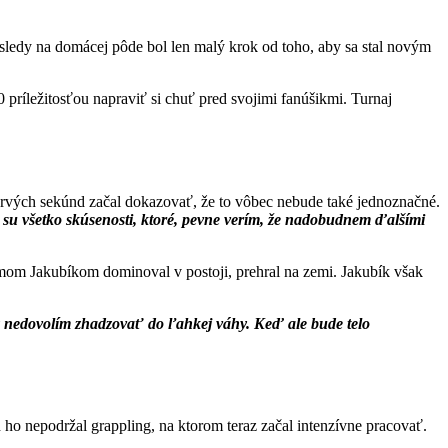
ledy na domácej pôde bol len malý krok od toho, aby sa stal novým
íležitosťou napraviť si chuť pred svojimi fanúšikmi. Turnaj
 prvých sekúnd začal dokazovať, že to vôbec nebude také jednoznačné.
o su všetko skúsenosti, ktoré, pevne verím, že nadobudnem ďalšími
amom Jakubíkom dominoval v postoji, prehral na zemi. Jakubík však
z nedovolím zhadzovať do ľahkej váhy. Keď ale bude telo
ho nepodržal grappling, na ktorom teraz začal intenzívne pracovať.