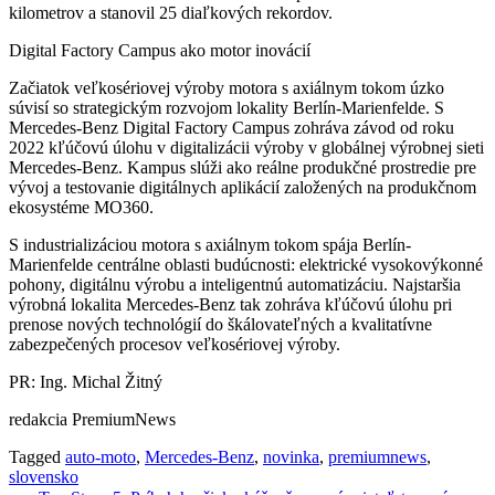
kilometrov a stanovil 25 diaľkových rekordov.
Digital Factory Campus ako motor inovácií
Začiatok veľkosériovej výroby motora s axiálnym tokom úzko
súvisí so strategickým rozvojom lokality Berlín-Marienfelde. S
Mercedes-Benz Digital Factory Campus zohráva závod od roku
2022 kľúčovú úlohu v digitalizácii výroby v globálnej výrobnej sieti
Mercedes-Benz. Kampus slúži ako reálne produkčné prostredie pre
vývoj a testovanie digitálnych aplikácií založených na produkčnom
ekosystéme MO360.
S industrializáciou motora s axiálnym tokom spája Berlín-
Marienfelde centrálne oblasti budúcnosti: elektrické vysokovýkonné
pohony, digitálnu výrobu a inteligentnú automatizáciu. Najstaršia
výrobná lokalita Mercedes-Benz tak zohráva kľúčovú úlohu pri
prenose nových technológií do škálovateľných a kvalitatívne
zabezpečených procesov veľkosériovej výroby.
PR: Ing. Michal Žitný
redakcia PremiumNews
Tagged
auto-moto
,
Mercedes-Benz
,
novinka
,
premiumnews
,
slovensko