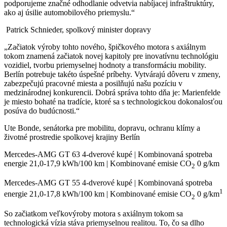
podporujeme značné odhodlanie odvetvia nabíjacej infraštruktúry,
ako aj úsilie automobilového priemyslu.“
Patrick Schnieder, spolkový minister dopravy
„Začiatok výroby tohto nového, špičkového motora s axiálnym
tokom znamená začiatok novej kapitoly pre inovatívnu technológiu
vozidiel, tvorbu priemyselnej hodnoty a transformáciu mobility.
Berlín potrebuje takéto úspešné príbehy. Vytvárajú dôveru v zmeny,
zabezpečujú pracovné miesta a posilňujú našu pozíciu v
medzinárodnej konkurencii. Dobrá správa tohto dňa je: Marienfelde
je miesto bohaté na tradície, ktoré sa s technologickou dokonalosťou
posúva do budúcnosti.“
Ute Bonde, senátorka pre mobilitu, dopravu, ochranu klímy a
životné prostredie spolkovej krajiny Berlín
Mercedes-AMG GT 63 4-dverové kupé | Kombinovaná spotreba
energie 21,0-17,9 kWh/100 km | Kombinované emisie CO
0 g/km
2
Mercedes-AMG GT 55 4-dverové kupé | Kombinovaná spotreba
1
energie 21,0-17,8 kWh/100 km | Kombinované emisie CO
0 g/km
2
So začiatkom veľkovýroby motora s axiálnym tokom sa
technologická vízia stáva priemyselnou realitou. To, čo sa dlho