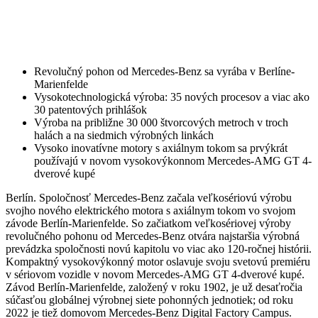
Revolučný pohon od Mercedes-Benz sa vyrába v Berlíne-
Marienfelde
Vysokotechnologická výroba: 35 nových procesov a viac ako
30 patentových prihlášok
Výroba na približne 30 000 štvorcových metroch v troch
halách a na siedmich výrobných linkách
Vysoko inovatívne motory s axiálnym tokom sa prvýkrát
používajú v novom vysokovýkonnom Mercedes-AMG GT 4-
dverové kupé
Berlín. Spoločnosť Mercedes-Benz začala veľkosériovú výrobu
svojho nového elektrického motora s axiálnym tokom vo svojom
závode Berlín-Marienfelde. So začiatkom veľkosériovej výroby
revolučného pohonu od Mercedes-Benz otvára najstaršia výrobná
prevádzka spoločnosti novú kapitolu vo viac ako 120-ročnej histórii.
Kompaktný vysokovýkonný motor oslavuje svoju svetovú premiéru
v sériovom vozidle v novom Mercedes-AMG GT 4-dverové kupé.
Závod Berlín-Marienfelde, založený v roku 1902, je už desaťročia
súčasťou globálnej výrobnej siete pohonných jednotiek; od roku
2022 je tiež domovom Mercedes-Benz Digital Factory Campus.