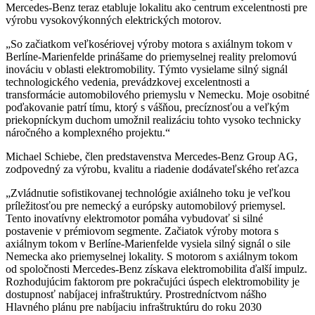
Mercedes-Benz teraz etabluje lokalitu ako centrum excelentnosti pre
výrobu vysokovýkonných elektrických motorov.
„So začiatkom veľkosériovej výroby motora s axiálnym tokom v
Berlíne-Marienfelde prinášame do priemyselnej reality prelomovú
inováciu v oblasti elektromobility. Týmto vysielame silný signál
technologického vedenia, prevádzkovej excelentnosti a
transformácie automobilového priemyslu v Nemecku. Moje osobitné
poďakovanie patrí tímu, ktorý s vášňou, precíznosťou a veľkým
priekopníckym duchom umožnil realizáciu tohto vysoko technicky
náročného a komplexného projektu.“
Michael Schiebe, člen predstavenstva Mercedes-Benz Group AG,
zodpovedný za výrobu, kvalitu a riadenie dodávateľského reťazca
„Zvládnutie sofistikovanej technológie axiálneho toku je veľkou
príležitosťou pre nemecký a európsky automobilový priemysel.
Tento inovatívny elektromotor pomáha vybudovať si silné
postavenie v prémiovom segmente. Začiatok výroby motora s
axiálnym tokom v Berlíne-Marienfelde vysiela silný signál o sile
Nemecka ako priemyselnej lokality. S motorom s axiálnym tokom
od spoločnosti Mercedes-Benz získava elektromobilita ďalší impulz.
Rozhodujúcim faktorom pre pokračujúci úspech elektromobility je
dostupnosť nabíjacej infraštruktúry. Prostredníctvom nášho
Hlavného plánu pre nabíjaciu infraštruktúru do roku 2030