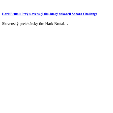
Hark Brutal: Prvý slovenský tím, ktorý dokončil Sahara Challenge
Slovenský pretekársky tím Hark Brutal…