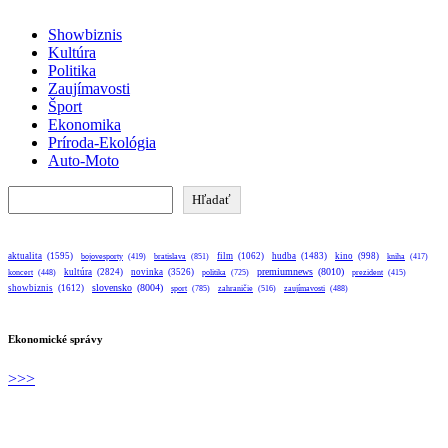
Showbiznis
Kultúra
Politika
Zaujímavosti
Šport
Ekonomika
Príroda-Ekológia
Auto-Moto
Hľadať
Hľadať
aktualita
(1595)
bratislava
(851)
film
(1062)
hudba
(1483)
kino
(998)
bojovesporty
(419)
kniha
(417)
premiumnews
(8010)
kultúra
(2824)
novinka
(3526)
koncert
(448)
politika
(725)
prezident
(415)
slovensko
(8004)
showbiznis
(1612)
sport
(785)
zahraničie
(516)
zaujímavosti
(488)
Ekonomické správy
>>>