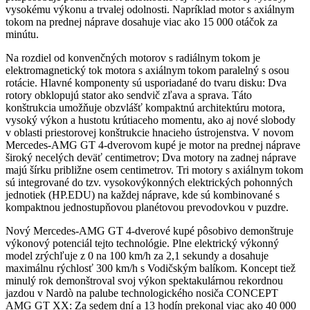
vysokému výkonu a trvalej odolnosti. Napríklad motor s axiálnym
tokom na prednej náprave dosahuje viac ako 15 000 otáčok za
minútu.
Na rozdiel od konvenčných motorov s radiálnym tokom je
elektromagnetický tok motora s axiálnym tokom paralelný s osou
rotácie. Hlavné komponenty sú usporiadané do tvaru disku: Dva
rotory obklopujú stator ako sendvič zľava a sprava. Táto
konštrukcia umožňuje obzvlášť kompaktnú architektúru motora,
vysoký výkon a hustotu krútiaceho momentu, ako aj nové slobody
v oblasti priestorovej konštrukcie hnacieho ústrojenstva. V novom
Mercedes-AMG GT 4-dverovom kupé je motor na prednej náprave
široký necelých deväť centimetrov; Dva motory na zadnej náprave
majú šírku približne osem centimetrov. Tri motory s axiálnym tokom
sú integrované do tzv. vysokovýkonných elektrických pohonných
jednotiek (HP.EDU) na každej náprave, kde sú kombinované s
kompaktnou jednostupňovou planétovou prevodovkou v puzdre.
Nový Mercedes-AMG GT 4-dverové kupé pôsobivo demonštruje
výkonový potenciál tejto technológie. Plne elektrický výkonný
model zrýchľuje z 0 na 100 km/h za 2,1 sekundy a dosahuje
maximálnu rýchlosť 300 km/h s Vodičským balíkom. Koncept tiež
minulý rok demonštroval svoj výkon spektakulárnou rekordnou
jazdou v Nardò na palube technologického nosiča CONCEPT
AMG GT XX: Za sedem dní a 13 hodín prekonal viac ako 40 000