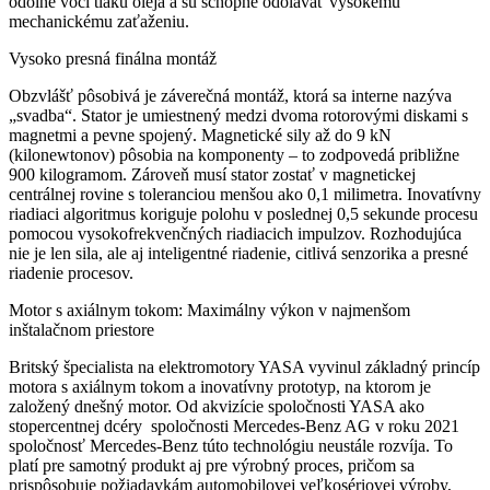
odolné voči tlaku oleja a sú schopné odolávať vysokému
mechanickému zaťaženiu.
Vysoko presná finálna montáž
Obzvlášť pôsobivá je záverečná montáž, ktorá sa interne nazýva
„svadba“. Stator je umiestnený medzi dvoma rotorovými diskami s
magnetmi a pevne spojený. Magnetické sily až do 9 kN
(kilonewtonov) pôsobia na komponenty – to zodpovedá približne
900 kilogramom. Zároveň musí stator zostať v magnetickej
centrálnej rovine s toleranciou menšou ako 0,1 milimetra. Inovatívny
riadiaci algoritmus koriguje polohu v poslednej 0,5 sekunde procesu
pomocou vysokofrekvenčných riadiacich impulzov. Rozhodujúca
nie je len sila, ale aj inteligentné riadenie, citlivá senzorika a presné
riadenie procesov.
Motor s axiálnym tokom: Maximálny výkon v najmenšom
inštalačnom priestore
Britský špecialista na elektromotory YASA vyvinul základný princíp
motora s axiálnym tokom a inovatívny prototyp, na ktorom je
založený dnešný motor. Od akvizície spoločnosti YASA ako
stopercentnej dcéry spoločnosti Mercedes-Benz AG v roku 2021
spoločnosť Mercedes-Benz túto technológiu neustále rozvíja. To
platí pre samotný produkt aj pre výrobný proces, pričom sa
prispôsobuje požiadavkám automobilovej veľkosériovej výroby,