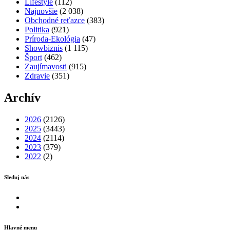
Lifestyle
(112)
Najnovšie
(2 038)
Obchodné reťazce
(383)
Politika
(921)
Príroda-Ekológia
(47)
Showbiznis
(1 115)
Šport
(462)
Zaujímavosti
(915)
Zdravie
(351)
Archív
2026
(2126)
2025
(3443)
2024
(2114)
2023
(379)
2022
(2)
Sleduj nás
Facebook
Instagram
Hlavné menu