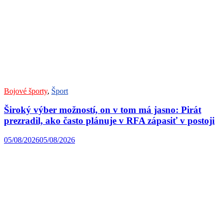
Bojové športy
,
Šport
Široký výber možností, on v tom má jasno: Pirát
prezradil, ako často plánuje v RFA zápasiť v postoji
05/08/2026
05/08/2026