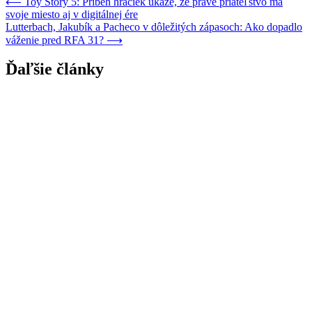
Navigácia
⟵
Toy Story 5: Príbeh hračiek ukáže, že pravé priateľstvo má
svoje miesto aj v digitálnej ére
v
Lutterbach, Jakubík a Pacheco v dôležitých zápasoch: Ako dopadlo
článku
váženie pred RFA 31?
⟶
Ďaľšie články