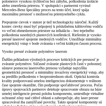
polomerov vysokou rýchlosťou bez záhybu, poškodenia izolácie
alebo zmenšenia prierezu. V spolupráci s partnermi vyvinul
Mercedes-Benz špeciálny proces na tento účel, ktorý spája
maximálnu presnosť s možnosťou priemyselného cyklu.
Prepojenie cievok v statore je tiež technologicky náročné. Každý
koniec cievky musí byť pripojený k príslušnému káblovému vodiču
vo veľmi obmedzenom priestore na inštaláciu – bez tepelného
poškodenia susedných plastových konštrukcií. Riešením je vysoko
presné laserové spojenie medených vodičov. Umožňuje minimálny
energetický vstup v bode zvárania s veľmi krátkym časom procesu.
Vysoko presné zváranie polymérov laserom
Ďalším príkladom výrobných procesov kritických pre presnosť je
zváranie polymérov. Súčasné zváranie plastových častí v pohonnej
sústave pomocou laserového prenosu vyžaduje najvyššiu
geometrickú presnosť a minimálny invazívny energetický vstup, aby
sa predišlo poškodeniu v bezprostrednom okolí. Optická kontrola
kvality podporovaná umelou inteligenciou dokumentuje v reálnom
čase spojenie okamžite, čím podporuje spoľahlivosť procesu. Počas
úpravy spojovacích partnerov detekuje spracovanie obrazu na báze
umelej inteligencie presnú polohu komponentu, umiestňuje virtuálne
ochranné zóny nad citlivé oblasti a zabezpečuje, aby laser presne
spracovával iba zamýšľané povrchy. Takto spojené komponenty sú