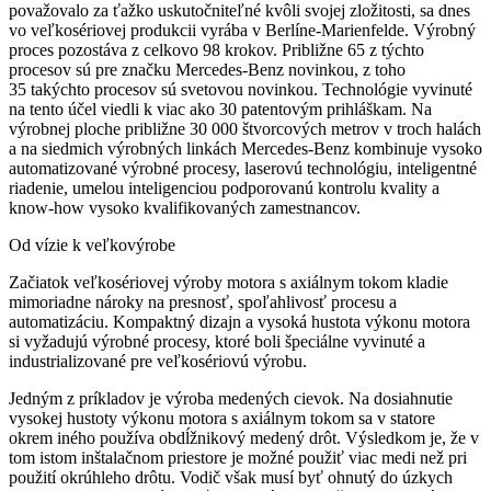
považovalo za ťažko uskutočniteľné kvôli svojej zložitosti, sa dnes
vo veľkosériovej produkcii vyrába v Berlíne-Marienfelde. Výrobný
proces pozostáva z celkovo 98 krokov. Približne 65 z týchto
procesov sú pre značku Mercedes-Benz novinkou, z toho
35 takýchto procesov sú svetovou novinkou. Technológie vyvinuté
na tento účel viedli k viac ako 30 patentovým prihláškam. Na
výrobnej ploche približne 30 000 štvorcových metrov v troch halách
a na siedmich výrobných linkách Mercedes-Benz kombinuje vysoko
automatizované výrobné procesy, laserovú technológiu, inteligentné
riadenie, umelou inteligenciou podporovanú kontrolu kvality a
know-how vysoko kvalifikovaných zamestnancov.
Od vízie k veľkovýrobe
Začiatok veľkosériovej výroby motora s axiálnym tokom kladie
mimoriadne nároky na presnosť, spoľahlivosť procesu a
automatizáciu. Kompaktný dizajn a vysoká hustota výkonu motora
si vyžadujú výrobné procesy, ktoré boli špeciálne vyvinuté a
industrializované pre veľkosériovú výrobu.
Jedným z príkladov je výroba medených cievok. Na dosiahnutie
vysokej hustoty výkonu motora s axiálnym tokom sa v statore
okrem iného používa obdĺžnikový medený drôt. Výsledkom je, že v
tom istom inštalačnom priestore je možné použiť viac medi než pri
použití okrúhleho drôtu. Vodič však musí byť ohnutý do úzkych