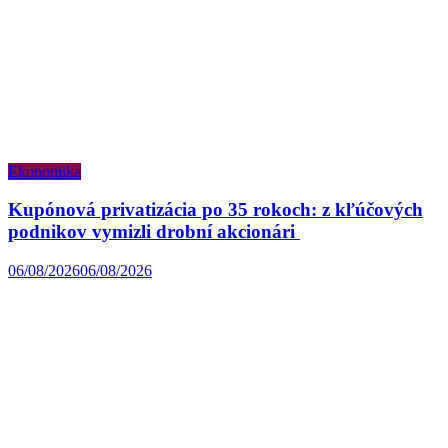
Ekonomika
Kupónová privatizácia po 35 rokoch: z kľúčových
podnikov vymizli drobní akcionári
06/08/2026
06/08/2026