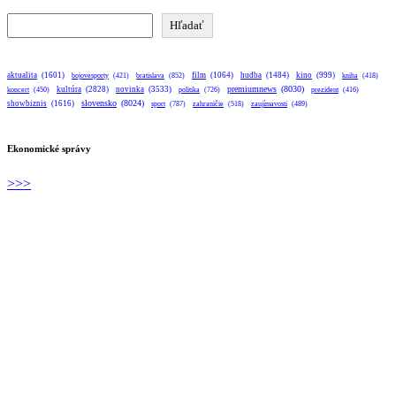
Hľadať
Hľadať
aktualita
(1601)
bratislava
(852)
film
(1064)
hudba
(1484)
kino
(999)
bojovesporty
(421)
kniha
(418)
premiumnews
(8030)
kultúra
(2828)
novinka
(3533)
koncert
(450)
politika
(726)
prezident
(416)
slovensko
(8024)
showbiznis
(1616)
sport
(787)
zahraničie
(518)
zaujímavosti
(489)
Ekonomické správy
>>>