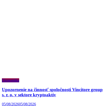
Ekonomika
Upozornenie na činnosť spoločnosti Vincitore group
s. r. o. v sektore kryptoaktív
05/08/2026
05/08/2026