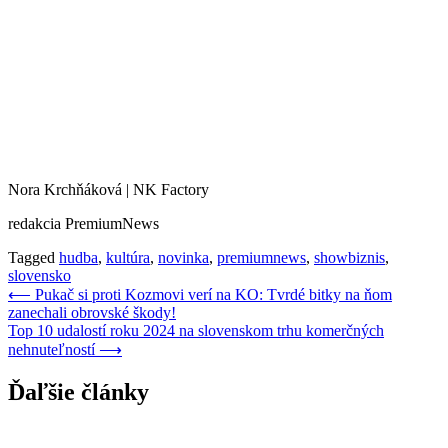
Nora Krchňáková | NK Factory
redakcia PremiumNews
Tagged
hudba
,
kultúra
,
novinka
,
premiumnews
,
showbiznis
,
slovensko
Navigácia
⟵
Pukač si proti Kozmovi verí na KO: Tvrdé bitky na ňom
zanechali obrovské škody!
v
Top 10 udalostí roku 2024 na slovenskom trhu komerčných
článku
nehnuteľností
⟶
Ďaľšie články