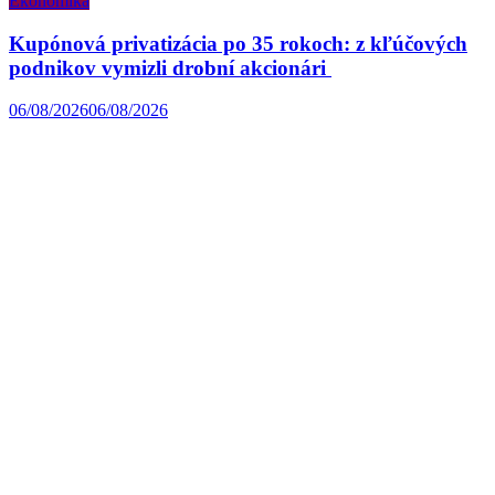
Ekonomika
Kupónová privatizácia po 35 rokoch: z kľúčových
podnikov vymizli drobní akcionári
06/08/2026
06/08/2026