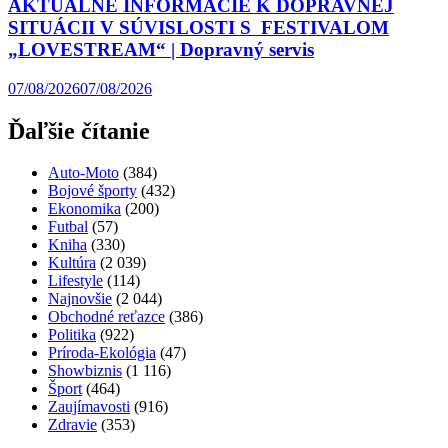
AKTUÁLNE INFORMÁCIE K DOPRAVNEJ
SITUÁCII V SÚVISLOSTI S FESTIVALOM
„LOVESTREAM“ | Dopravný servis
07/08/2026
07/08/2026
Ďaľšie čítanie
Auto-Moto
(384)
Bojové športy
(432)
Ekonomika
(200)
Futbal
(57)
Kniha
(330)
Kultúra
(2 039)
Lifestyle
(114)
Najnovšie
(2 044)
Obchodné reťazce
(386)
Politika
(922)
Príroda-Ekológia
(47)
Showbiznis
(1 116)
Šport
(464)
Zaujímavosti
(916)
Zdravie
(353)