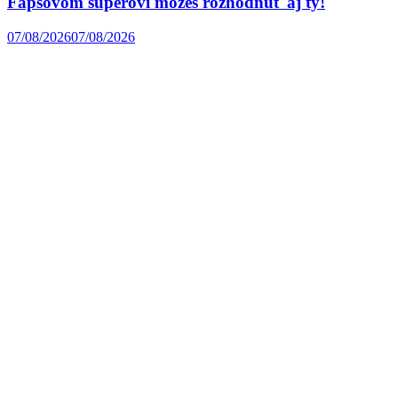
Fapšovom súperovi môžeš rozhodnúť aj ty!
07/08/2026
07/08/2026