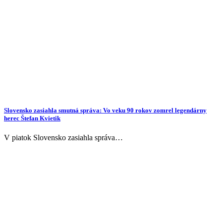
Slovensko zasiahla smutná správa: Vo veku 90 rokov zomrel legendárny
herec Štefan Kvietik
V piatok Slovensko zasiahla správa…