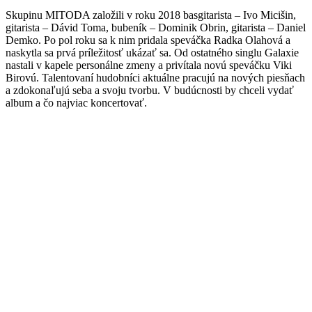
Skupinu MITODA založili v roku 2018 basgitarista – Ivo Micišin,
gitarista – Dávid Toma, bubeník – Dominik Obrin, gitarista – Daniel
Demko. Po pol roku sa k nim pridala speváčka Radka Olahová a
naskytla sa prvá príležitosť ukázať sa. Od ostatného singlu Galaxie
nastali v kapele personálne zmeny a privítala novú speváčku Viki
Birovú. Talentovaní hudobníci aktuálne pracujú na nových piesňach
a zdokonaľujú seba a svoju tvorbu. V budúcnosti by chceli vydať
album a čo najviac koncertovať.