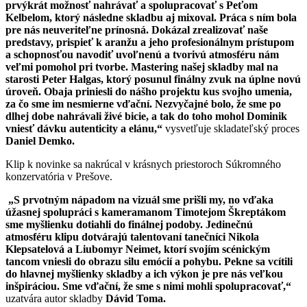
prvýkrát možnosť nahrávať a spolupracovať s Peťom
Kelbelom, ktorý následne skladbu aj mixoval. Práca s ním bola
pre nás neuveriteľne prínosná. Dokázal zrealizovať naše
predstavy, prispieť k aranžu a jeho profesionálnym prístupom
a schopnosťou navodiť uvoľnenú a tvorivú atmosféru nám
veľmi pomohol pri tvorbe. Mastering našej skladby mal na
starosti Peter Halgas, ktorý posunul finálny zvuk na úplne novú
úroveň. Obaja priniesli do nášho projektu kus svojho umenia,
za čo sme im nesmierne vďační. Nezvyčajné bolo, že sme po
dlhej dobe nahrávali živé bicie, a tak do toho mohol Dominik
vniesť dávku autenticity a elánu,“
vysvetľuje skladateľský proces
Daniel Demko.
Klip k novinke sa nakrúcal v krásnych priestoroch Súkromného
konzervatória v Prešove.
„S prvotným nápadom na vizuál sme prišli my, no vďaka
úžasnej spolupráci s kameramanom Timotejom Škreptákom
sme myšlienku dotiahli do finálnej podoby. Jedinečnú
atmosféru klipu dotvárajú talentovaní tanečníci Nikola
Klepsatelová a Liubomyr Neimet, ktorí svojím scénickým
tancom vniesli do obrazu silu emócií a pohybu. Pekne sa vcítili
do hlavnej myšlienky skladby a ich výkon je pre nás veľkou
inšpiráciou. Sme vďační, že sme s nimi mohli spolupracovať,“
uzatvára autor
skladby
Dávid Toma.