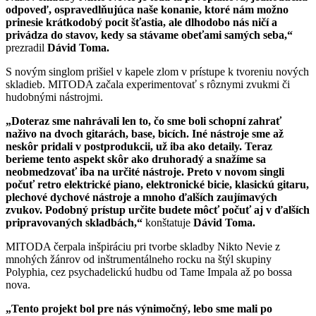
odpoveď, ospravedlňujúca naše konanie, ktoré nám možno
prinesie krátkodobý pocit šťastia, ale dlhodobo nás ničí a
privádza do stavov, kedy sa stávame obeťami samých seba,“
prezradil
Dávid Toma.
S novým singlom prišiel v kapele zlom v prístupe k tvoreniu nových
skladieb. MITODA začala experimentovať s rôznymi zvukmi či
hudobnými nástrojmi.
„Doteraz sme nahrávali len to, čo sme boli schopní zahrať
naživo na dvoch gitarách, base, bicích. Iné nástroje sme až
neskôr pridali v postprodukcii, už iba ako detaily. Teraz
berieme tento aspekt skôr ako druhoradý a snažíme sa
neobmedzovať iba na určité nástroje. Preto v novom singli
počuť retro elektrické piano, elektronické bicie, klasickú gitaru,
plechové dychové nástroje a mnoho ďalších zaujímavých
zvukov. Podobný prístup určite budete môcť počuť aj v ďalších
pripravovaných skladbách,“
konštatuje
Dávid Toma.
MITODA čerpala inšpiráciu pri tvorbe skladby Nikto Nevie z
mnohých žánrov od inštrumentálneho rocku na štýl skupiny
Polyphia, cez psychadelickú hudbu od Tame Impala až po bossa
nova.
„Tento projekt bol pre nás výnimočný, lebo sme mali po