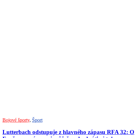
Bojové športy
,
Šport
Lutterbach odstupuje z hlavného zápasu RFA 32: O