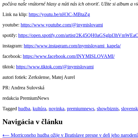
počúva naše vnútorné hlasy a núti nás ich otvoriť.
Užite si album a v
Link na klip:
https://youtu.be/nH3C-MBtaZg
youtube:
https://www.youtube.com/@inymislovami
spotify:
https://open.spotify.com/artist/2K45QH0aGSglpl3hVmWEa
instagram:
https://www.instagram.com/inymislovami_kapela/
facebook:
https://www.facebook.com/INYMISLOVAMI/
tiktok:
https://www.tiktok.com/@inymislovami
autori fotiek: Zerkslense, Matej Aurel
PR: Andrea Sulovská
redakcia PremiumNews
Tagged
hudba
,
kultúra
,
novinka
,
premiumnews
,
showbiznis
,
slovens
Navigácia v článku
⟵
Morriconeho hudba ožije v Bratislave presne v deň jeho naroden