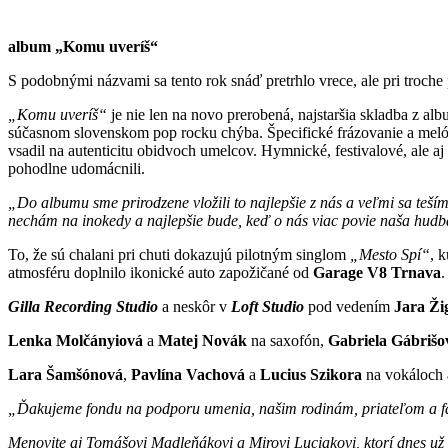
album „Komu uveríš“
S podobnými názvami sa tento rok snáď pretrhlo vrece, ale pri troche 
„Komu uveríš“
je nie len na novo prerobená, najstaršia skladba z a
súčasnom slovenskom pop rocku chýba. Špecifické frázovanie a meló
vsadil na autenticitu obidvoch umelcov. Hymnické, festivalové, ale aj h
pohodlne udomácnili.
„Do albumu sme prirodzene vložili to najlepšie z nás a veľmi sa teším
nechám na inokedy a najlepšie bude, keď o
nás viac povie naša hudb
To, že sú chalani pri chuti dokazujú pilotným singlom
„Mesto Spí“
, 
atmosféru doplnilo ikonické auto zapožičané od
Garage V8 Trnava
.
Gilla Recording Studio
a neskôr v
Loft Studio
pod vedením
Jara Ži
Lenka Molčányiová
a
Matej Novák
na saxofón,
Gabriela Gábrišo
Lara Šamšónová
,
Pavlína Vachová
a
Lucius Szikora
na vokáloch 
„Ďakujeme fondu na podporu umenia, našim rodinám, priateľom a fa
Menovite aj Tomášovi Madleňákovi a Mirovi Luciakovi, ktorí dnes už 