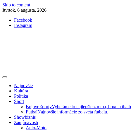
Skip to content
štvrtok, 6 augusta, 2026
Facebook
Instagram
Slovenská kultúra, šport, politika, šoubiznis …toto sa oplatí čítať!
Premium NEWS™
Najnovšie
Kultúra
Politika
Šport
Bojové športy
Vyberáme to najlepšie z mma, boxu a thai
Futbal
Najnovšie informácie zo sveta futbalu.
Showbiznis
Zaujímavosti
Auto-Moto