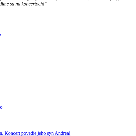
idíme sa na koncertoch!“
O
ko
ín. Koncert povedie jeho syn Andrea!