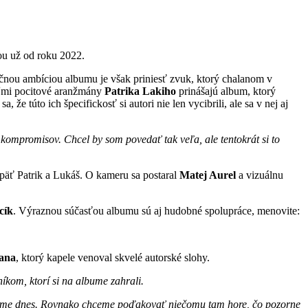
ťou už od roku 2022.
očnou ambíciou albumu je však priniesť zvuk, ktorý chalanom v
ľmi pocitové aranžmány
Patrika Lakiho
prinášajú album, ktorý
že túto ich špecifickosť si autori nie len vycibrili, ale sa v nej aj
h kompromisov. Chcel by
som povedať tak veľa, ale tentokrát si to
i opäť Patrik a Lukáš. O kameru sa postaral
Matej Aurel
a vizuálnu
cík
. Výraznou súčasťou albumu sú aj hudobné spolupráce, menovite:
ana
, ktorý kapele venoval skvelé autorské slohy.
kom, ktorí si na albume zahrali.
rou sme dnes. Rovnako chceme poďakovať
niečomu tam hore, čo pozorne