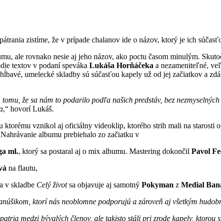
pátrania zistíme, že v prípade chalanov ide o názov, ktorý je ich súčas
lbumu, ale rovnako nesie aj jeho názov, ako poctu časom minulým. Skut
die textov v podaní speváka
Lukáša Horňáčeka
a nezameniteľné, ve
ĺbavé, umelecké skladby sú súčasťou kapely už od jej začiatkov a zdá sa, 
 tomu, že sa
nám to podarilo podľa našich predstáv, bez nezmyselnýc
a
,“ hovorí Lukáš.
ku ktorému vznikol aj oficiálny videoklip, ktorého strih mali na starost
 Nahrávanie albumu prebiehalo zo začiatku v
ga ml.
, ktorý sa postaral aj o mix albumu. Mastering dokončil
Pavol Fe
vá
na flautu,
a v skladbe
Celý život
sa objavuje aj samotný
Pokyman
z
Medial Ban
núšikom, ktorí
nás neoblomne podporujú a zároveň aj všetkým hudobní
patria medzi bývalých členov,
ale takisto stáli pri zrode kapely, kto