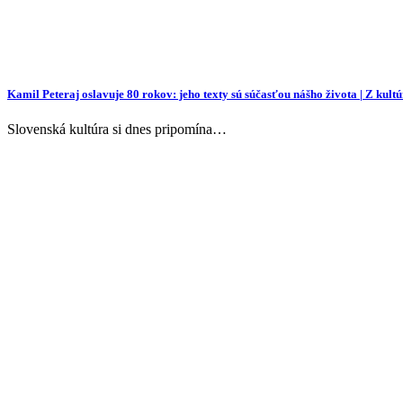
Kamil Peteraj oslavuje 80 rokov: jeho texty sú súčasťou nášho života | Z kult
Slovenská kultúra si dnes pripomína…