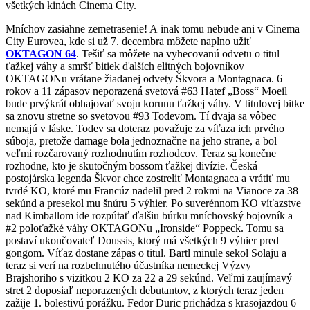
všetkých kinách Cinema City.
Mníchov zasiahne zemetrasenie! A inak tomu nebude ani v Cinema
City Eurovea, kde si už 7. decembra môžete naplno užiť
OKTAGON 64
. Tešiť sa môžete na vyhecovanú odvetu o titul
ťažkej váhy a smršť bitiek ďalších elitných bojovníkov
OKTAGONu vrátane žiadanej odvety Škvora a Montagnaca. 6
rokov a 11 zápasov neporazená svetová #63 Hatef „Boss“ Moeil
bude prvýkrát obhajovať svoju korunu ťažkej váhy. V titulovej bitke
sa znovu stretne so svetovou #93 Todevom. Tí dvaja sa vôbec
nemajú v láske. Todev sa doteraz považuje za víťaza ich prvého
súboja, pretože damage bola jednoznačne na jeho strane, a bol
veľmi rozčarovaný rozhodnutím rozhodcov. Teraz sa konečne
rozhodne, kto je skutočným bossom ťažkej divízie. Česká
postojárska legenda Škvor chce zostreliť Montagnaca a vrátiť mu
tvrdé KO, ktoré mu Francúz nadelil pred 2 rokmi na Vianoce za 38
sekúnd a presekol mu šnúru 5 výhier. Po suverénnom KO víťazstve
nad Kimballom ide rozpútať ďalšiu búrku mníchovský bojovník a
#2 poloťažké váhy OKTAGONu „Ironside“ Poppeck. Tomu sa
postaví ukončovateľ Doussis, ktorý má všetkých 9 výhier pred
gongom. Víťaz dostane zápas o titul. Bartl minule sekol Solaju a
teraz si verí na rozbehnutého účastníka nemeckej Výzvy
Brajshoriho s vizitkou 2 KO za 22 a 29 sekúnd. Veľmi zaujímavý
stret 2 doposiaľ neporazených debutantov, z ktorých teraz jeden
zažije 1. bolestivú porážku. Fedor Duric prichádza s krasojazdou 6