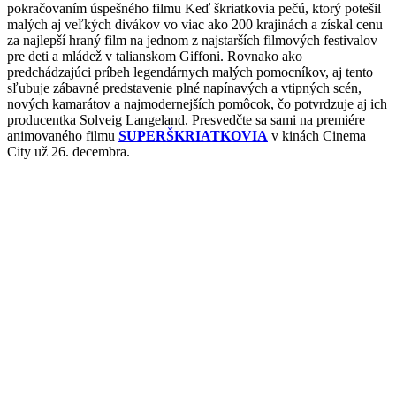
pokračovaním úspešného filmu Keď škriatkovia pečú, ktorý potešil
malých aj veľkých divákov vo viac ako 200 krajinách a získal cenu
za najlepší hraný film na jednom z najstarších filmových festivalov
pre deti a mládež v talianskom Giffoni. Rovnako ako
predchádzajúci príbeh legendárnych malých pomocníkov, aj tento
sľubuje zábavné predstavenie plné napínavých a vtipných scén,
nových kamarátov a najmodernejších pomôcok, čo potvrdzuje aj ich
producentka Solveig Langeland. Presvedčte sa sami na premiére
animovaného filmu
SUPERŠKRIATKOVIA
v kinách Cinema
City už 26. decembra.