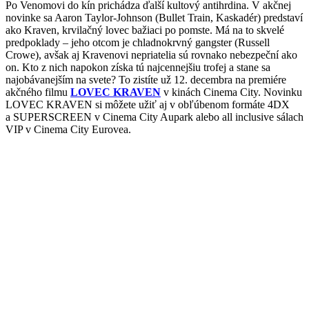
Po Venomovi do kín prichádza ďalší kultový antihrdina. V akčnej
novinke sa Aaron Taylor-Johnson (Bullet Train, Kaskadér) predstaví
ako Kraven, krvilačný lovec bažiaci po pomste. Má na to skvelé
predpoklady – jeho otcom je chladnokrvný gangster (Russell
Crowe), avšak aj Kravenovi nepriatelia sú rovnako nebezpeční ako
on. Kto z nich napokon získa tú najcennejšiu trofej a stane sa
najobávanejším na svete? To zistíte už 12. decembra na premiére
akčného filmu
LOVEC KRAVEN
v kinách Cinema City. Novinku
LOVEC KRAVEN si môžete užiť aj v obľúbenom formáte 4DX
a SUPERSCREEN v Cinema City Aupark alebo all inclusive sálach
VIP v Cinema City Eurovea.