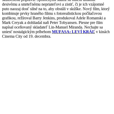
desivému a smrteľnému nepriateľovi a zistiť, či je ich vzájomné
puto naozaj dosť silné na to, aby obstáli v skúške. Nový film, ktorý
kombinuje prvky hraného filmu s fotorealistickou počítačovou
grafikou, režíroval Barry Jenkins, produkoval Adele Romanski a
Mark Ceryak a dohliadal naň Peter Tobyansen. Piesne pre film
napísal oceňovaný skladateľ Lin-Manuel Miranda. Nechajte sa
uniesť nostalgickým príbehom
MUFASA: LEVÍ KRÁĽ
v kinách
Cinema City od 19. decembra.