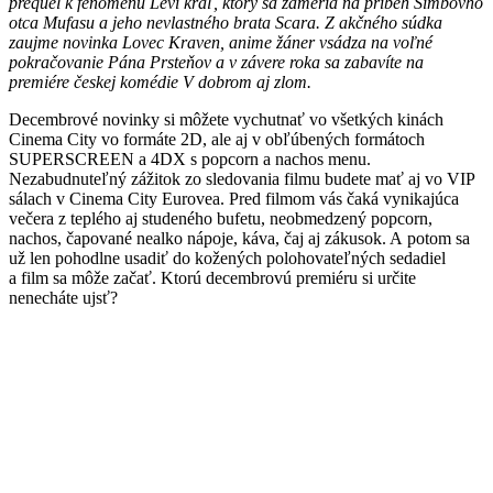
prequel k fenoménu Leví kráľ, ktorý sa zameria na príbeh Simbovho
otca Mufasu a jeho nevlastného brata Scara. Z akčného súdka
zaujme novinka Lovec Kraven, anime žáner vsádza na voľné
pokračovanie Pána Prsteňov a v závere roka sa zabavíte na
premiére českej komédie V dobrom aj zlom.
Decembrové novinky si môžete vychutnať vo všetkých kinách
Cinema City vo formáte 2D, ale aj v obľúbených formátoch
SUPERSCREEN a 4DX s popcorn a nachos menu.
Nezabudnuteľný zážitok zo sledovania filmu budete mať aj vo VIP
sálach v Cinema City Eurovea. Pred filmom vás čaká vynikajúca
večera z teplého aj studeného bufetu, neobmedzený popcorn,
nachos, čapované nealko nápoje, káva, čaj aj zákusok. A potom sa
už len pohodlne usadiť do kožených polohovateľných sedadiel
a film sa môže začať. Ktorú decembrovú premiéru si určite
nenecháte ujsť?