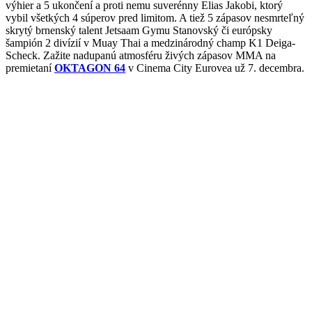
výhier a 5 ukončení a proti nemu suverénny Elias Jakobi, ktorý
vybil všetkých 4 súperov pred limitom. A tiež 5 zápasov nesmrteľný
skrytý brnenský talent Jetsaam Gymu Stanovský či európsky
šampión 2 divízií v Muay Thai a medzinárodný champ K1 Deiga-
Scheck. Zažite nadupanú atmosféru živých zápasov MMA na
premietaní
OKTAGON 64
v Cinema City Eurovea už 7. decembra.