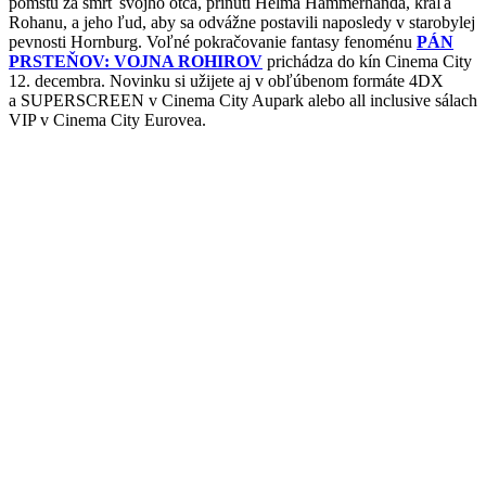
pomstu za smrť svojho otca, prinúti Helma Hammerhanda, kráľa
Rohanu, a jeho ľud, aby sa odvážne postavili naposledy v starobylej
pevnosti Hornburg. Voľné pokračovanie fantasy fenoménu
PÁN
PRSTEŇOV: VOJNA ROHIROV
prichádza do kín Cinema City
12. decembra. Novinku si užijete aj v obľúbenom formáte 4DX
a SUPERSCREEN v Cinema City Aupark alebo all inclusive sálach
VIP v Cinema City Eurovea.