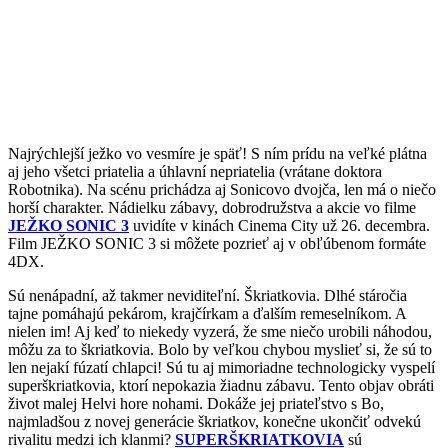
Najrýchlejší ježko vo vesmíre je späť! S ním prídu na veľké plátna
aj jeho všetci priatelia a úhlavní nepriatelia (vrátane doktora
Robotnika). Na scénu prichádza aj Sonicovo dvojča, len má o niečo
horší charakter. Nádielku zábavy, dobrodružstva a akcie vo filme
JEŽKO SONIC 3
uvidíte v kinách Cinema City už 26. decembra.
Film JEŽKO SONIC 3 si môžete pozrieť aj v obľúbenom formáte
4DX.
Sú nenápadní, až takmer neviditeľní. Škriatkovia. Dlhé stáročia
tajne pomáhajú pekárom, krajčírkam a ďalším remeselníkom. A
nielen im! Aj keď to niekedy vyzerá, že sme niečo urobili náhodou,
môžu za to škriatkovia. Bolo by veľkou chybou myslieť si, že sú to
len nejakí fúzatí chlapci! Sú tu aj mimoriadne technologicky vyspelí
superškriatkovia, ktorí nepokazia žiadnu zábavu. Tento objav obráti
život malej Helvi hore nohami. Dokáže jej priateľstvo s Bo,
najmladšou z novej generácie škriatkov, konečne ukončiť odvekú
rivalitu medzi ich klanmi?
SUPERŠKRIATKOVIA
sú