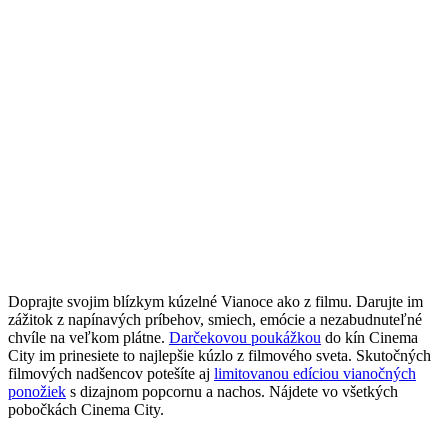
Doprajte svojim blízkym kúzelné Vianoce ako z filmu. Darujte im
zážitok z napínavých príbehov, smiech, emócie a nezabudnuteľné
chvíle na veľkom plátne.
Darčekovou poukážkou
do kín Cinema
City im prinesiete to najlepšie kúzlo z filmového sveta. Skutočných
filmových nadšencov potešíte aj
limitovanou edíciou vianočných
ponožiek
s dizajnom popcornu a nachos. Nájdete vo všetkých
pobočkách Cinema City.