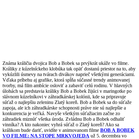
Známa králičia dvojica Bob a Bobek sa prvýkrát ukáže vo filme.
Králiky z kúzelníckeho klobúka tak opäť dostanú priestor na to, aby
vykúzlili úsmevy na tvárach divákov naprieč všetkými generáciami.
Vďaka príbehu aj grafike, ktorá spĺňa súčasné trendy animovanej
tvorby, má film ambície osloviť a zabaviť celú rodinu. V hlavných
úlohách sa predstavia králiky Bob a Bobek žijúci v maringotke po
slávnom kúzelníkovi v záhradkárskej kolónii, kde sa pripravuje
súťaž o najlepšiu zeleninu Zlatý koreň. Bob a Bobek sa do súťaže
zapoja, ale ich záhradkárske schopnosti práve nie sú najlepšie a
konkurencia je veľká. Navyše všetkým súťažiacim začne zo
záhradiek miznúť všetka úroda. Zvládnu Bob a Bobek odhaliť
vinníka? A kto nakoniec vyhrá súťaž o Zlatý koreň? Ako sa
králikom bude dariť, uvidíte v animovanom filme
BOB A BOBEK
VO FILME: NA STOPE MRKVOJEDA
už 5. decembra vo