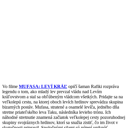
Vo filme
MUFASA: LEVÍ KRÁĽ
opičí šaman Rafiki rozpráva
legendu o tom, ako mladý lev prevzal vládu nad Levím
kráľovstvom a stal sa obľúbeným vládcom všetkých. Pridajte sa na
veľkolepú cestu, na ktorej oboch levích hrdinov sprevádza skupina
bizarných postáv. Mufasa, stratené a osamelé levíča, jedného dňa
stretne priateľského leva Taku, následníka levieho trónu. Ich
náhodné stretnutie znamená začiatok veľkolepej cesty pozoruhodnej
skupiny svojráznych hrdinov, ktorí sa snažia zistiť, čo im život v
skutočnosti pripravil. Spoločnými silami sú nútení uniknúť