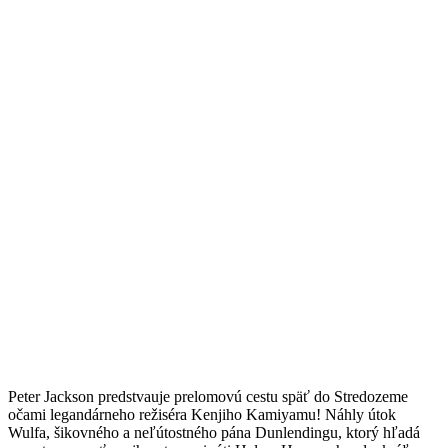
Peter Jackson predstvauje prelomovú cestu späť do Stredozeme
očami legandárneho režiséra Kenjiho Kamiyamu! Náhly útok
Wulfa, šikovného a neľútostného pána Dunlendingu, ktorý hľadá