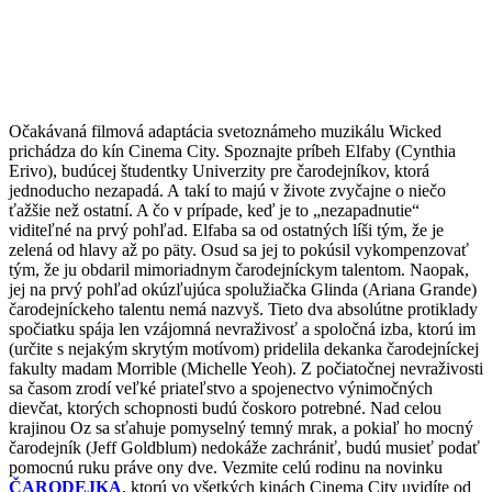
Očakávaná filmová adaptácia svetoznámeho muzikálu Wicked
prichádza do kín Cinema City. Spoznajte príbeh Elfaby (Cynthia
Erivo), budúcej študentky Univerzity pre čarodejníkov, ktorá
jednoducho nezapadá. A takí to majú v živote zvyčajne o niečo
ťažšie než ostatní. A čo v prípade, keď je to „nezapadnutie“
viditeľné na prvý pohľad. Elfaba sa od ostatných líši tým, že je
zelená od hlavy až po päty. Osud sa jej to pokúsil vykompenzovať
tým, že ju obdaril mimoriadnym čarodejníckym talentom. Naopak,
jej na prvý pohľad okúzľujúca spolužiačka Glinda (Ariana Grande)
čarodejníckeho talentu nemá nazvyš. Tieto dva absolútne protiklady
spočiatku spája len vzájomná nevraživosť a spoločná izba, ktorú im
(určite s nejakým skrytým motívom) pridelila dekanka čarodejníckej
fakulty madam Morrible (Michelle Yeoh). Z počiatočnej nevraživosti
sa časom zrodí veľké priateľstvo a spojenectvo výnimočných
dievčat, ktorých schopnosti budú čoskoro potrebné. Nad celou
krajinou Oz sa sťahuje pomyselný temný mrak, a pokiaľ ho mocný
čarodejník (Jeff Goldblum) nedokáže zachrániť, budú musieť podať
pomocnú ruku práve ony dve. Vezmite celú rodinu na novinku
ČARODEJKA
, ktorú vo všetkých kinách Cinema City uvidíte od