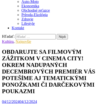
Auto-Moto
Ekonomika
Obchodné reťazce
Príroda-Ekológia
Zdravie
Lifestyle
Kontakt
Hľadať:
Kultúra
,
Najnovšie
OBDARUJTE SA FILMOVÝM
ZÁŽITKOM V CINEMA CITY!
OKREM NADUPANÝCH
DECEMBROVÝCH PREMIÉR VÁS
POTEŠÍME AJ TEMATICKÝMI
PONOŽKAMI ČI DARČEKOVÝMI
POUKAZMI
04/12/2024
04/12/2024