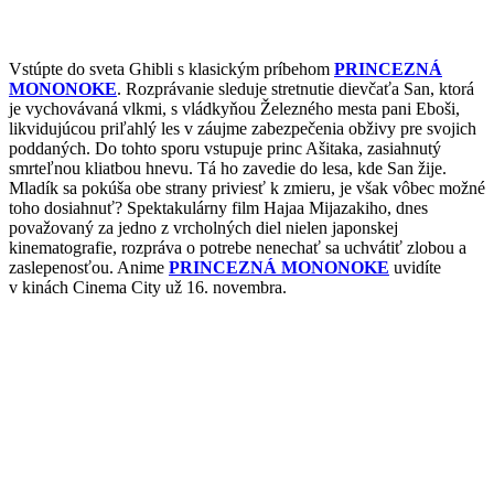
Vstúpte do sveta Ghibli s klasickým príbehom
PRINCEZNÁ
MONONOKE
. Rozprávanie sleduje stretnutie dievčaťa San, ktorá
je vychovávaná vlkmi, s vládkyňou Železného mesta pani Eboši,
likvidujúcou priľahlý les v záujme zabezpečenia obživy pre svojich
poddaných. Do tohto sporu vstupuje princ Ašitaka, zasiahnutý
smrteľnou kliatbou hnevu. Tá ho zavedie do lesa, kde San žije.
Mladík sa pokúša obe strany priviesť k zmieru, je však vôbec možné
toho dosiahnuť? Spektakulárny film Hajaa Mijazakiho, dnes
považovaný za jedno z vrcholných diel nielen japonskej
kinematografie, rozpráva o potrebe nenechať sa uchvátiť zlobou a
zaslepenosťou. Anime
PRINCEZNÁ MONONOKE
uvidíte
v kinách Cinema City už 16. novembra.