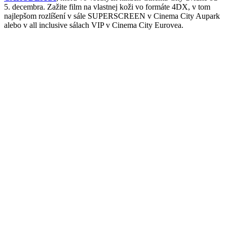
5. decembra. Zažite film na vlastnej koži vo formáte 4DX, v tom
najlepšom rozlíšení v sále SUPERSCREEN v Cinema City Aupark
alebo v all inclusive sálach VIP v Cinema City Eurovea.