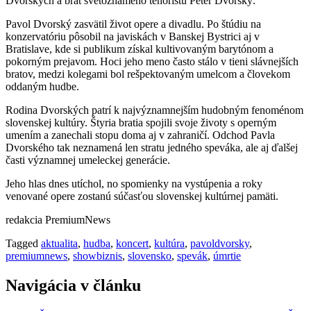
Dvorských a brat svetoznámeho tenoristu Peter Dvorský.
Pavol Dvorský zasvätil život opere a divadlu. Po štúdiu na
konzervatóriu pôsobil na javiskách v Banskej Bystrici aj v
Bratislave, kde si publikum získal kultivovaným barytónom a
pokorným prejavom. Hoci jeho meno často stálo v tieni slávnejších
bratov, medzi kolegami bol rešpektovaným umelcom a človekom
oddaným hudbe.
Rodina Dvorských patrí k najvýznamnejším hudobným fenoménom
slovenskej kultúry. Štyria bratia spojili svoje životy s operným
umením a zanechali stopu doma aj v zahraničí. Odchod Pavla
Dvorského tak neznamená len stratu jedného speváka, ale aj ďalšej
časti významnej umeleckej generácie.
Jeho hlas dnes utíchol, no spomienky na vystúpenia a roky
venované opere zostanú súčasťou slovenskej kultúrnej pamäti.
redakcia PremiumNews
Tagged
aktualita
,
hudba
,
koncert
,
kultúra
,
pavoldvorsky
,
premiumnews
,
showbiznis
,
slovensko
,
spevák
,
úmrtie
Navigácia v článku