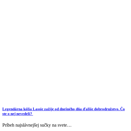
Legendárna kólia Lassie zažije od dnešného dňa ďalšie dobrodružstvo. Čo
ste o nej nevedeli?
Príbeh najslávnejšej sučky na svete…