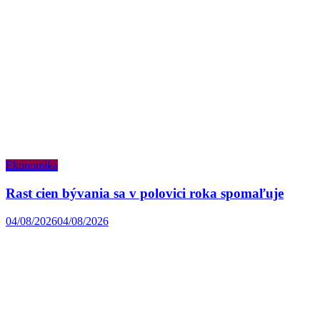
Ekonomika
Rast cien bývania sa v polovici roka spomaľuje
04/08/2026
04/08/2026