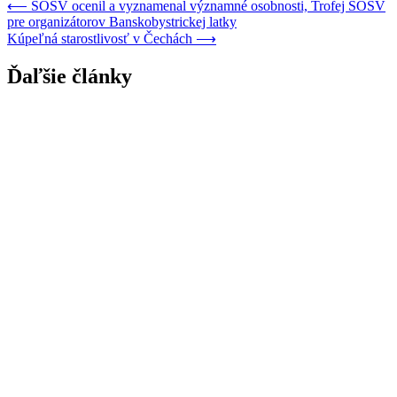
⟵
SOŠV ocenil a vyznamenal významné osobnosti, Trofej SOŠV
pre organizátorov Banskobystrickej latky
Kúpeľná starostlivosť v Čechách
⟶
Ďaľšie články