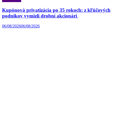
Kupónová privatizácia po 35 rokoch: z kľúčových
podnikov vymizli drobní akcionári
06/08/2026
06/08/2026