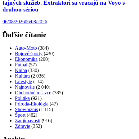
tajných služieb. Extraktori sa vracajú na Voyo s
druhou sériou
06/08/2026
06/08/2026
Ďaľšie čítanie
Auto-Moto
(384)
Bojové športy
(430)
Ekonomika
(200)
Futbal
(57)
Kniha
(330)
Kultúra
(2 036)
Lifestyle
(114)
Najnovšie
(2 040)
Obchodné reťazce
(385)
Politika
(921)
Príroda-Ekológia
(47)
Showbiznis
(1 115)
Šport
(462)
Zaujímavosti
(916)
Zdravie
(352)