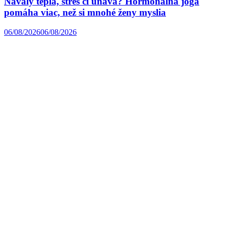
Návaly tepla, stres či únava? Hormonálna joga
pomáha viac, než si mnohé ženy myslia
06/08/2026
06/08/2026