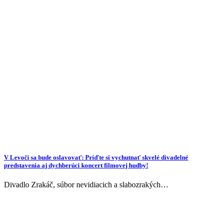
V Levoči sa bude oslavovať: Príďte si vychutnať skvelé divadelné
predstavenia aj dychberúci koncert filmovej hudby!
Divadlo Zrakáč, súbor nevidiacich a slabozrakých…