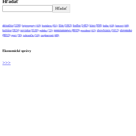
Hľadať
Hľadať
aktualita
(1596)
bratislava
(851)
film
(1063)
hudba
(1483)
kino
(998)
bojovesporty
(419)
kniha
(418)
koncert
(448)
premiumnews
(8019)
slovensko
kultúra
(2824)
novinka
(3530)
showbiznis
(1612)
politika
(725)
prezident
(415)
(8013)
sport
(785)
zahraničie
(516)
zaujímavosti
(489)
Ekonomické správy
>>>