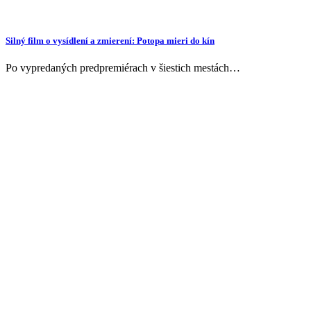
Silný film o vysídlení a zmierení: Potopa mieri do kín
Po vypredaných predpremiérach v šiestich mestách…