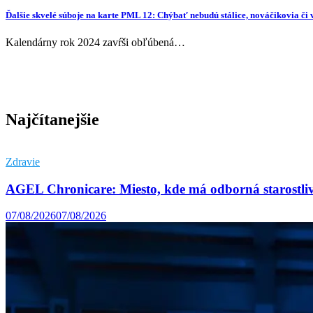
Ďalšie skvelé súboje na karte PML 12: Chýbať nebudú stálice, nováčikovia 
Kalendárny rok 2024 zavŕši obľúbená…
Najčítanejšie
Zdravie
AGEL Chronicare: Miesto, kde má odborná starostli
07/08/2026
07/08/2026