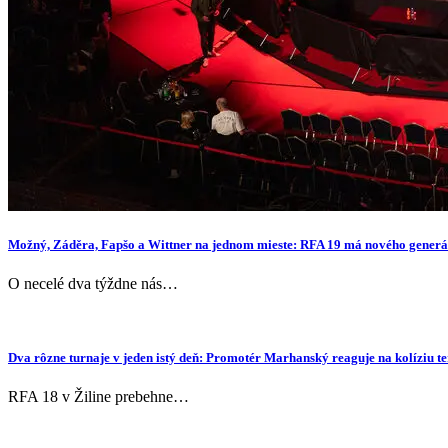
Možný, Záděra, Fapšo a Wittner na jednom mieste: RFA 19 má nového generá
O necelé dva týždne nás…
Dva rôzne turnaje v jeden istý deň: Promotér Marhanský reaguje na kolíziu 
RFA 18 v Žiline prebehne…