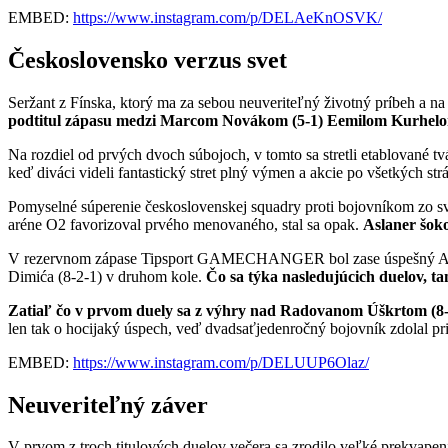
EMBED:
https://www.instagram.com/p/DELAeKnOSVK/
Československo verzus svet
Seržant z Fínska, ktorý ma za sebou neuveriteľný životný príbeh a na
podtitul zápasu medzi Marcom Novákom (5-1) Eemilom Kurhelom
Na rozdiel od prvých dvoch súbojoch, v tomto sa stretli etablované t
keď diváci videli fantastický stret plný výmen a akcie po všetkých st
Pomyselné súperenie československej squadry proti bojovníkom zo svet
aréne O2 favorizoval prvého menovaného, stal sa opak.
Aslaner šok
V rezervnom zápase Tipsport GAMECHANGER bol zase úspešný Agy Sa
Dimića (8-2-1) v druhom kole.
Čo sa týka nasledujúcich duelov, ta
Zatiaľ čo v prvom duely sa z výhry nad Radovanom Úškrtom (8-5)
len tak o hocijaký úspech, veď dvadsaťjedenročný bojovník zdolal
EMBED:
https://www.instagram.com/p/DELUUP6Olaz/
Neuveriteľný záver
V prvom z troch titulových duelov večera sa zrodilo veľké prekvapen