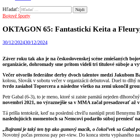
Hľadať:
Bojové športy
OKTAGON 65: Fantastickí Keita a Fleury
30/12/2024
30/12/2024
Záver roku tak ako je na československej scéne zmiešaných bojo
organizácie, dohromady sme pritom videli tri titulové súboje
Večer otvorilo federálne derby dvoch talentov medzi Jakubom B
kolosu, Slovák v sobotu večer v organizácii debutoval. Duel to dlhý
tvrdo zasiahol Toporcera a následne všetko na zemi ukončil gr
Petr Gabal (6-3), to je meno, ktoré si zaiste pamätá nejeden dlho
novembri 2021, no výraznejšie sa v MMA začal presadzovať až 
Tá prišla tentokrát, keď na poslednú chvíľu nastúpil proti Bennymu 
nasledujúcich momentoch sa Nemcovi podarilo súboj preniesť na 
„Bajrami je taký ten typ ako gumový macík, o čokoľvek sa Gabal pok
Novotný počas prenosu pay per-view. Do konca stretu vypísaného na tri