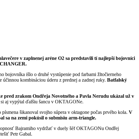
čere v zaplnenej aréne O2 sa predstavili tí najlepší bojovníci
GAMECHANGER.
ho bojovníka išlo o druhé vystúpenie pod farbami žltočierneho
ale účinnou kombináciou úderu z prednej a zadnej ruky.
Batfalský
tke pred zrakom Ondřeja Novotného a Pavla Nerudu ukázal už v
e si aj vypýtal ďalšiu šancu v OKTAGONe.
do písmena šikanoval svojho súpera v oktagone počas prvého kola.
V
 sa na zemi pokúsil o submisiu arm-triangle.
hopnosť Bajramiho vydržať v duely šéf OKTAGONu Ondřej
tešiť Petr Gabal.