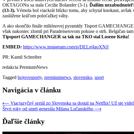
OKTAGONu sa stala Cecilie Bolander (3-1).
Ďalším nezabudnuteľn
(13-3).
Vémola bol viackrát blízko tomu, aby schytal knokaut, avšak vž
zaslúžene kráľom poloťažkej váhy.
A ako skončilo finále miliónovej pyramídy Tisport GAMECHANGER? V 
však nakoniec zlomil pri Paradeiserovom pokuse o strh. Belgičan tam
Tipsport GAMECHANGER sa tak na TKO stal Losene Keita!
EMBED:
https://www.instagram.com/p/DELnjIaoXNJ/
PR: Kamil Schreiber
redakcia PremiumNews
Tagged
bojovesporty
,
premiumnews
,
slovensko
,
sport
Navigácia v článku
⟵
Viacjazyčný seriál zo Slovenska sa dostal na Netflix! Už ste vide
Štyri roky od smrti generála Milana Lučanského
⟶
Ďaľšie články