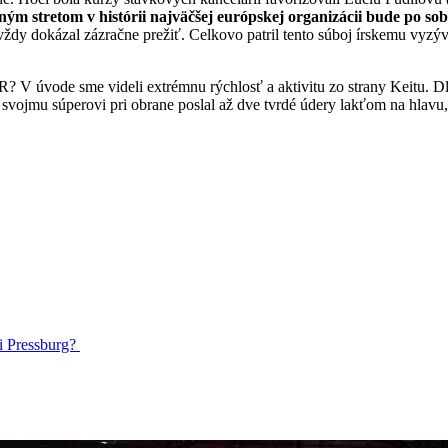
ým stretom v histórii najväčšej európskej organizácii bude po so
dy dokázal zázračne prežiť. Celkovo patril tento súboj írskemu vyzývate
úvode sme videli extrémnu rýchlosť a aktivitu zo strany Keitu. Dlho
 svojmu súperovi pri obrane poslal až dve tvrdé údery lakťom na hlavu
li Pressburg?