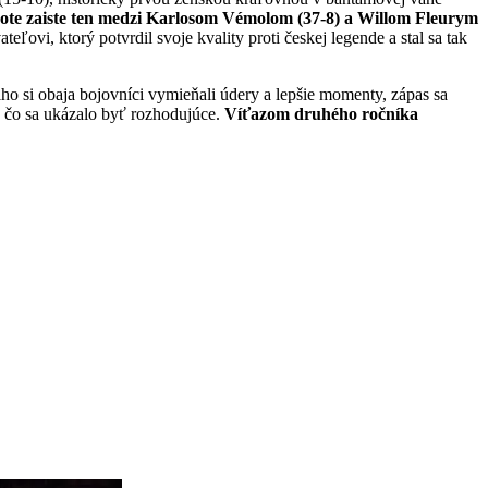
bote zaiste ten medzi Karlosom Vémolom (37-8) a Willom Fleurym
ľovi, ktorý potvrdil svoje kvality proti českej legende a stal sa tak
 si obaja bojovníci vymieňali údery a lepšie momenty, zápas sa
, čo sa ukázalo byť rozhodujúce.
Víťazom druhého ročníka