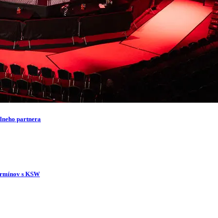
lneho partnera
termínov s KSW