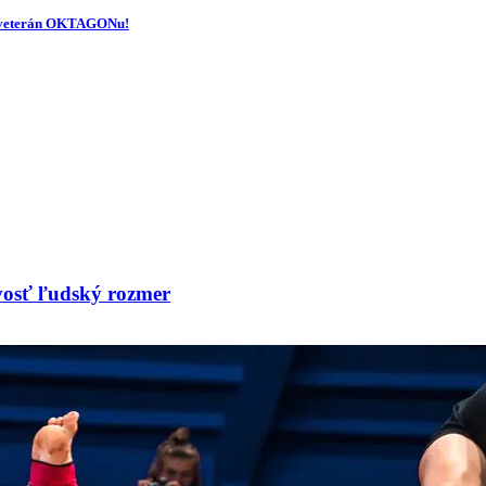
či veterán OKTAGONu!
vosť ľudský rozmer