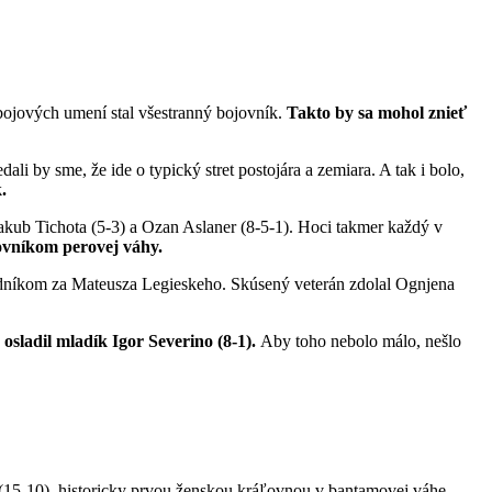
 bojových umení stal všestranný bojovník.
Takto by sa mohol znieť
 by sme, že ide o typický stret postojára a zemiara. A tak i bolo,
.
Jakub Tichota (5-3) a Ozan Aslaner (8-5-1). Hoci takmer každý v
ovníkom perovej váhy.
níkom za Mateusza Legieskeho. Skúsený veterán zdolal Ognjena
sladil mladík Igor Severino (8-1).
Aby toho nebolo málo, nešlo
ú (15-10), historicky prvou ženskou kráľovnou v bantamovej váhe