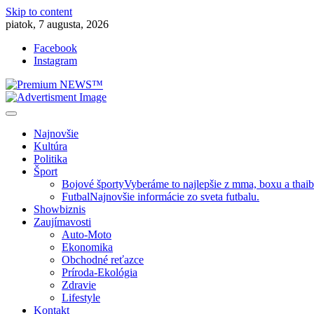
Skip to content
piatok, 7 augusta, 2026
Facebook
Instagram
Slovenská kultúra, šport, politika, šoubiznis …toto sa oplatí čítať!
Premium NEWS™
Najnovšie
Kultúra
Politika
Šport
Bojové športy
Vyberáme to najlepšie z mma, boxu a thai
Futbal
Najnovšie informácie zo sveta futbalu.
Showbiznis
Zaujímavosti
Auto-Moto
Ekonomika
Obchodné reťazce
Príroda-Ekológia
Zdravie
Lifestyle
Kontakt