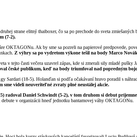
 druhej strane elitný thaiboxer, čo sa po prechode do sveta zmiešaných
 (7-2).
váre OKTAGONu. Ak by sme sa pozreli na papierové predpovede, povedali
ránkach.
Z výhry sa po vydretom výkone tešil na body Marco Novák
a v tejto časti večera uzavrel zápas, kde si zmerali sily mladé pušky 
oval české publikum, keď na body triumfoval nad popredným boj
rdari (18-5). Holanďan si podľa očakávaní hravo poradil s náhrad
m sme videli neuveriteľné zvraty plné neustálej akcie.
 radoval Daniel Schwindt (5-2), v tom druhom si debut príjemne o
 pri debute v organizácii hneď jednotku bantamovej váhy OKTAGONu.
ie. Hoci bola kurzy stávkových kancelárií favorizovali Luciu Pudilov