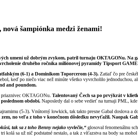
, nová šampiónka medzi ženami!
vých umení už dobrým zvykom, patril turnaju OKTAGONu. Na galave
 a vyvrcholenie druhého ročníka miliónovej pyramídy Tipsport 
atfalským (6-1) a Dominikom Toporcerom (4-3).
Zatiaľ čo pre české
 nebol, keď po niečo viac než minúte všetko vyvrcholilo jednoduchou, 
ound and poundom.
ročný priaznivec OKTAGONu.
Talentovaný Čech sa po prvýkrát v klie
v poslednom období.
Naposledy dal o sebe vedieť na turnaji PML, kd
Bajramimu (5-3). Vnútorný lowkick, tak takto presne Gabal doslova a 
zem, no veľa z toho v konečnom dôsledku nevyťažil. Naopak Gabal
úsi, tak sa z toho Benny nejako vyvlečie,“
glosoval fenomenálnu sc
 kolá sa už nič podstatné nestalo, a tak z víťazstva na body sa mohol 