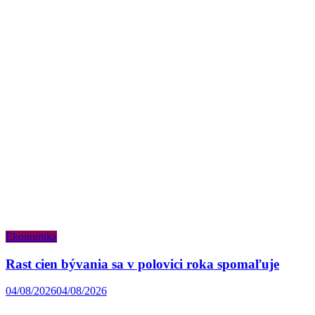
Ekonomika
Rast cien bývania sa v polovici roka spomaľuje
04/08/2026
04/08/2026