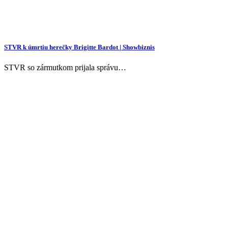
STVR k úmrtiu herečky Brigitte Bardot | Showbiznis
STVR so zármutkom prijala správu…