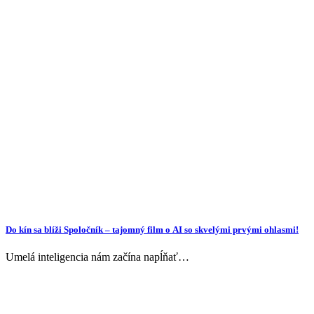
Do kín sa blíži Spoločník – tajomný film o AI so skvelými prvými ohlasmi!
Umelá inteligencia nám začína napĺňať…