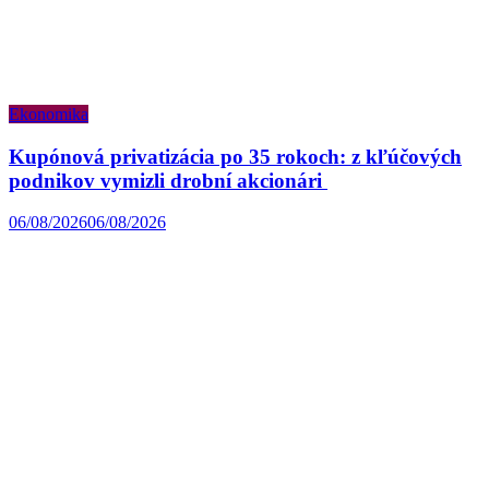
Ekonomika
Kupónová privatizácia po 35 rokoch: z kľúčových
podnikov vymizli drobní akcionári
06/08/2026
06/08/2026