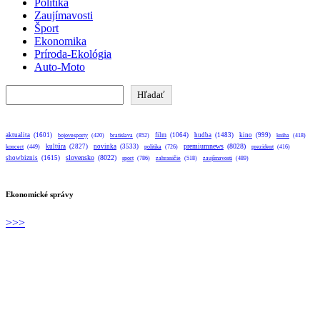
Politika
Zaujímavosti
Šport
Ekonomika
Príroda-Ekológia
Auto-Moto
Hľadať
Hľadať
aktualita
(1601)
bratislava
(852)
film
(1064)
hudba
(1483)
kino
(999)
bojovesporty
(420)
kniha
(418)
premiumnews
(8028)
kultúra
(2827)
novinka
(3533)
koncert
(449)
politika
(726)
prezident
(416)
slovensko
(8022)
showbiznis
(1615)
sport
(786)
zahraničie
(518)
zaujímavosti
(489)
Ekonomické správy
>>>