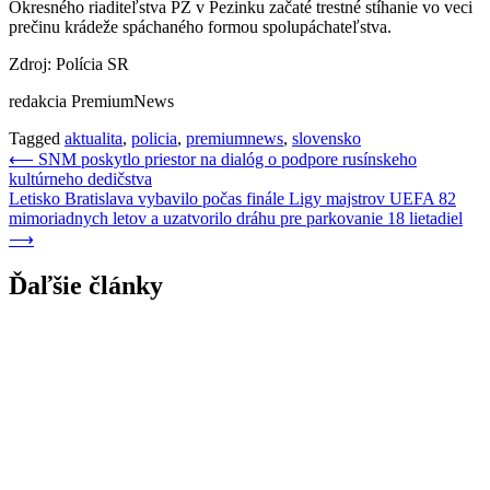
Okresného riaditeľstva PZ v Pezinku začaté trestné stíhanie vo veci
prečinu krádeže spáchaného formou spolupáchateľstva.
Zdroj: Polícia SR
redakcia PremiumNews
Tagged
aktualita
,
policia
,
premiumnews
,
slovensko
Navigácia
⟵
SNM poskytlo priestor na dialóg o podpore rusínskeho
kultúrneho dedičstva
v
Letisko Bratislava vybavilo počas finále Ligy majstrov UEFA 82
článku
mimoriadnych letov a uzatvorilo dráhu pre parkovanie 18 lietadiel
⟶
Ďaľšie články