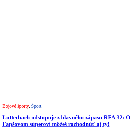
Bojové športy
,
Šport
Lutterbach odstupuje z hlavného zápasu RFA 32: O
Fapšovom súperovi môžeš rozhodnúť aj ty!