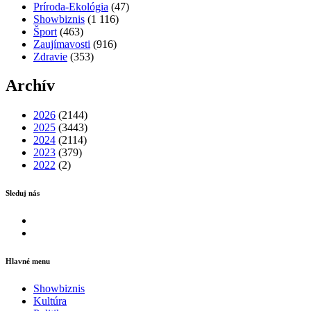
Príroda-Ekológia
(47)
Showbiznis
(1 116)
Šport
(463)
Zaujímavosti
(916)
Zdravie
(353)
Archív
2026
(2144)
2025
(3443)
2024
(2114)
2023
(379)
2022
(2)
Sleduj nás
Facebook
Instagram
Hlavné menu
Showbiznis
Kultúra