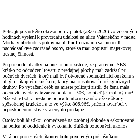
Policajti pezinského okresu boli v piatok (28.05.2026) vo večerných
hodinách vyslaní k prevereniu udalosti na ulicu Vajanského v meste
Modra v obchode s potravinami. Podľa oznamu sa tam mali
nachádzať dve zadržané osoby, ktoré sa mali dopustiť majetkovej
trestnej činnosti.
Po príchode hliadky na miesto bolo zistené, že pracovníci SBS
krátko po odcudzení tovaru z predajnej plochy mali zadržať pri
bočných dverách, ktoré mali byť otvorené spolupáchateľom ženu s
plným nákupným košíkom, ktorý mal obsahovať oriešky rôznych
druhov. Po vyťažení osôb na mieste policajti zistili, že žena mala
odcudziť uvedený tovar za odplatu – 50€, pomôcť jej mal iný muž.
Následne boli z predajne policajti informovaní o výške škody
spôsobenej krádežou a to vo výške 806,96€, pričom tovar bol v
nepoškodenom stave vrátený do predajne.
Osoby boli hliadkou obmedzené na osobnej slobode a eskortované
na policajné oddelenie k vykonaniu ďalších potrebných úkonov.
V rámci procesných úkonov bolo povereným príslušníkom