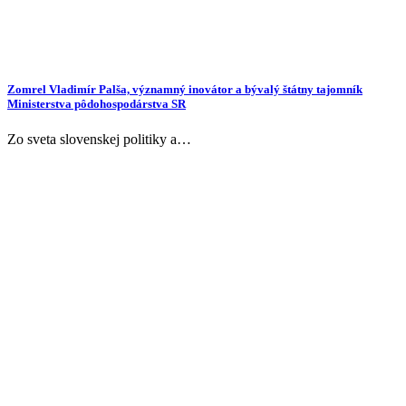
Zomrel Vladimír Palša, významný inovátor a bývalý štátny tajomník
Ministerstva pôdohospodárstva SR
Zo sveta slovenskej politiky a…