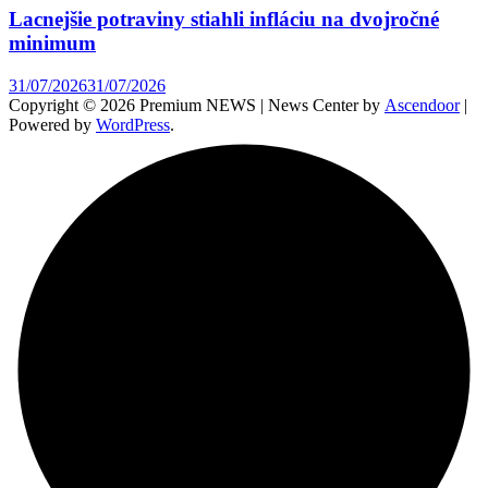
Lacnejšie potraviny stiahli infláciu na dvojročné
minimum
31/07/2026
31/07/2026
Copyright © 2026 Premium NEWS | News Center by
Ascendoor
|
Powered by
WordPress
.