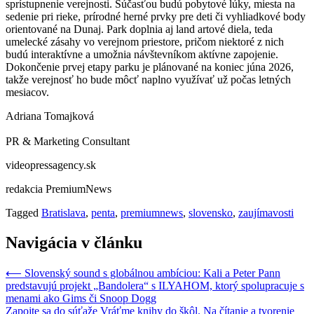
sprístupnenie verejnosti. Súčasťou budú pobytové lúky, miesta na
sedenie pri rieke, prírodné herné prvky pre deti či vyhliadkové body
orientované na Dunaj. Park doplnia aj land artové diela, teda
umelecké zásahy vo verejnom priestore, pričom niektoré z nich
budú interaktívne a umožnia návštevníkom aktívne zapojenie.
Dokončenie prvej etapy parku je plánované na koniec júna 2026,
takže verejnosť ho bude môcť naplno využívať už počas letných
mesiacov.
Adriana Tomajková
PR & Marketing Consultant
videopressagency.sk
redakcia PremiumNews
Tagged
Bratislava
,
penta
,
premiumnews
,
slovensko
,
zaujímavosti
Navigácia v článku
⟵
Slovenský sound s globálnou ambíciou: Kali a Peter Pann
predstavujú projekt „Bandolera“ s ILYAHOM, ktorý spolupracuje s
menami ako Gims či Snoop Dogg
Zapojte sa do súťaže Vráťme knihy do škôl. Na čítanie a tvorenie