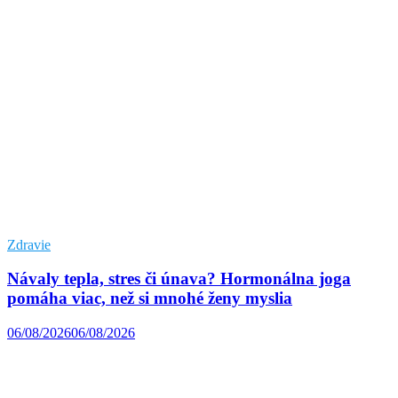
Zdravie
Návaly tepla, stres či únava? Hormonálna joga
pomáha viac, než si mnohé ženy myslia
06/08/2026
06/08/2026