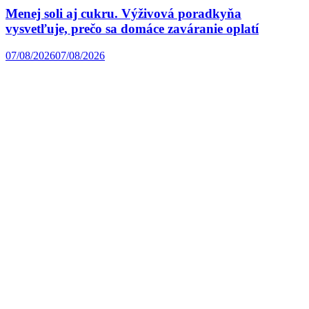
Menej soli aj cukru. Výživová poradkyňa
vysvetľuje, prečo sa domáce zaváranie oplatí
07/08/2026
07/08/2026