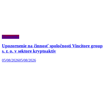
Ekonomika
Upozornenie na činnosť spoločnosti Vincitore group
s. r. o. v sektore kryptoaktív
05/08/2026
05/08/2026