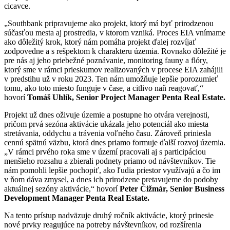
cicavce.
„Southbank pripravujeme ako projekt, ktorý má byť prirodzenou
súčasťou mesta aj prostredia, v ktorom vzniká. Proces EIA vnímame
ako dôležitý krok, ktorý nám pomáha projekt ďalej rozvíjať
zodpovedne a s rešpektom k charakteru územia. Rovnako dôležité je
pre nás aj jeho priebežné poznávanie, monitoring fauny a flóry,
ktorý sme v rámci prieskumov realizovaných v procese EIA zahájili
v predstihu už v roku 2023. Ten nám umožňuje lepšie porozumieť
tomu, ako toto miesto funguje v čase, a citlivo naň reagovať,“
hovorí
Tomáš Uhlík, Senior Project Manager Penta Real Estate.
Projekt už dnes oživuje územie a postupne ho otvára verejnosti,
pričom prvá sezóna aktivácie ukázala jeho potenciál ako miesta
stretávania, oddychu a trávenia voľného času. Zároveň priniesla
cennú spätnú väzbu, ktorá dnes priamo formuje ďalší rozvoj územia.
„V rámci prvého roka sme v území pracovali aj s participáciou
menšieho rozsahu a zbierali podnety priamo od návštevníkov. Tie
nám pomohli lepšie pochopiť, ako ľudia priestor využívajú a čo im
v ňom dáva zmysel, a dnes ich prirodzene pretavujeme do podoby
aktuálnej sezóny aktivácie,“ hovorí
Peter Čižmár, Senior Business
Development Manager Penta Real Estate.
Na tento prístup nadväzuje druhý ročník aktivácie, ktorý prinesie
nové prvky reagujúce na potreby návštevníkov, od rozšírenia