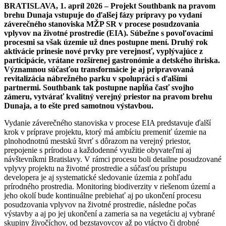
BRATISLAVA, 1. apríl 2026 – Projekt Southbank na pravom
brehu Dunaja vstupuje do ďalšej fázy prípravy po vydaní
záverečného stanoviska MŽP SR v procese posudzovania
vplyvov na životné prostredie (EIA). Súbežne s povoľovacími
procesmi sa však územie už dnes postupne mení. Druhý rok
aktivácie prinesie nové prvky pre verejnosť, vyplývajúce z
participácie, vrátane rozšírenej gastronómie a detského ihriska.
Významnou súčasťou transformácie je aj pripravovaná
revitalizácia nábrežného parku v spolupráci s ďalšími
partnermi. Southbank tak postupne napĺňa časť svojho
zámeru, vytvárať kvalitný verejný priestor na pravom brehu
Dunaja, a to ešte pred samotnou výstavbou.
Vydanie záverečného stanoviska v procese EIA predstavuje ďalší
krok v príprave projektu, ktorý má ambíciu premeniť územie na
plnohodnotnú mestskú štvrť s dôrazom na verejný priestor,
prepojenie s prírodou a každodenné využitie obyvateľmi aj
návštevníkmi Bratislavy. V rámci procesu boli detailne posudzované
vplyvy projektu na životné prostredie a súčasťou prístupu
developera je aj systematické sledovanie územia z pohľadu
prírodného prostredia. Monitoring biodiverzity v riešenom území a
jeho okolí bude kontinuálne prebiehať aj po ukončení procesu
posudzovania vplyvov na životné prostredie, následne počas
výstavby a aj po jej ukončení a zameria sa na vegetáciu aj vybrané
skupiny živočíchov, od bezstavovcov až po vtáctvo či drobné