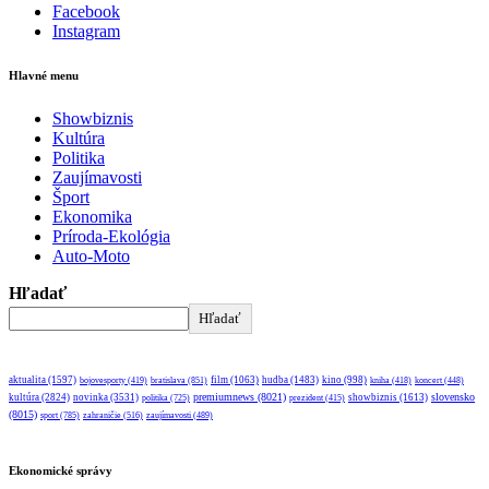
Facebook
Instagram
Hlavné menu
Showbiznis
Kultúra
Politika
Zaujímavosti
Šport
Ekonomika
Príroda-Ekológia
Auto-Moto
Hľadať
Hľadať
aktualita
(1597)
bratislava
(851)
film
(1063)
hudba
(1483)
kino
(998)
bojovesporty
(419)
kniha
(418)
koncert
(448)
premiumnews
(8021)
slovensko
kultúra
(2824)
novinka
(3531)
showbiznis
(1613)
politika
(725)
prezident
(415)
(8015)
sport
(785)
zahraničie
(516)
zaujímavosti
(489)
Ekonomické správy