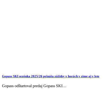
Gopass SKI sezónka 2025/26 prináša zážitky v horách v zime aj v lete
Gopass odštartoval predaj Gopass SKI…