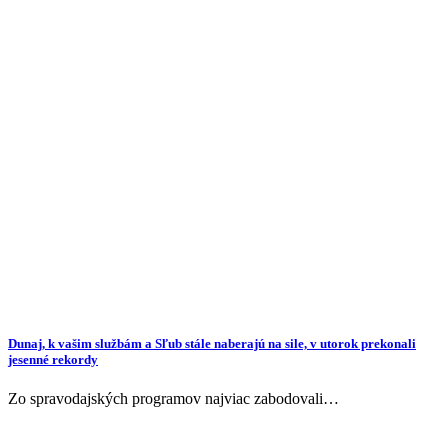
Dunaj, k vašim službám a Sľub stále naberajú na sile, v utorok prekonali
jesenné rekordy
Zo spravodajských programov najviac zabodovali…