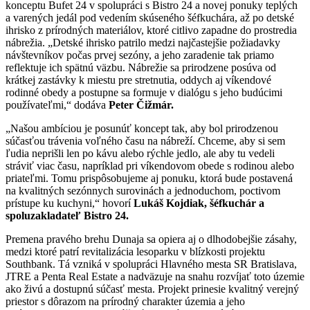
konceptu Bufet 24 v spolupráci s Bistro 24 a novej ponuky teplých
a varených jedál pod vedením skúseného šéfkuchára, až po detské
ihrisko z prírodných materiálov, ktoré citlivo zapadne do prostredia
nábrežia. „Detské ihrisko patrilo medzi najčastejšie požiadavky
návštevníkov počas prvej sezóny, a jeho zaradenie tak priamo
reflektuje ich spätnú väzbu. Nábrežie sa prirodzene posúva od
krátkej zastávky k miestu pre stretnutia, oddych aj víkendové
rodinné obedy a postupne sa formuje v dialógu s jeho budúcimi
používateľmi,“ dodáva
Peter Čižmár.
„Našou ambíciou je posunúť koncept tak, aby bol prirodzenou
súčasťou trávenia voľného času na nábreží. Chceme, aby si sem
ľudia neprišli len po kávu alebo rýchle jedlo, ale aby tu vedeli
stráviť viac času, napríklad pri víkendovom obede s rodinou alebo
priateľmi. Tomu prispôsobujeme aj ponuku, ktorá bude postavená
na kvalitných sezónnych surovinách a jednoduchom, poctivom
prístupe ku kuchyni,“ hovorí
Lukáš Kojdiak, šéfkuchár a
spoluzakladateľ Bistro 24.
Premena pravého brehu Dunaja sa opiera aj o dlhodobejšie zásahy,
medzi ktoré patrí revitalizácia lesoparku v blízkosti projektu
Southbank. Tá vzniká v spolupráci Hlavného mesta SR Bratislava,
JTRE a Penta Real Estate a nadväzuje na snahu rozvíjať toto územie
ako živú a dostupnú súčasť mesta. Projekt prinesie kvalitný verejný
priestor s dôrazom na prírodný charakter územia a jeho