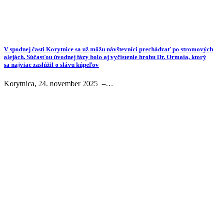
V spodnej časti Korytnice sa už môžu návštevníci prechádzať po stromových
alejách. Súčasťou úvodnej fázy bolo aj vyčistenie hrobu Dr. Ormaia, ktorý
sa najviac zaslúžil o slávu kúpeľov
Korytnica, 24. november 2025 –…