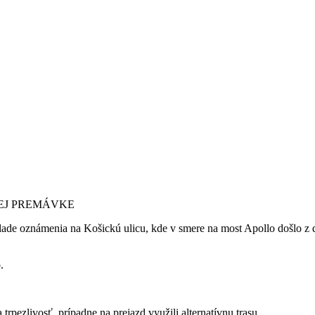
EJ PREMÁVKE
áklade oznámenia na Košickú ulicu, kde v smere na most Apollo došlo z 
.
rpezlivosť, prípadne na prejazd využili alternatívnu trasu.