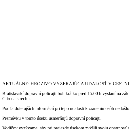
AKTUÁLNE: HROZIVO VYZERAJÚCA UDALOSŤ V CESTN
Bratislavskí dopravní policajti boli krátko pred 15.00 h vyslaní na z
Clio na strechu.
Podľa doterajších informácií pri tejto udalosti k zraneniu osôb nedošlo
Premávku v tomto úseku usmerňujú dopravní policajti.
Vodičov vyzývame, aby pri prejazde úsekom zvýšili svoju opatrnosť a t