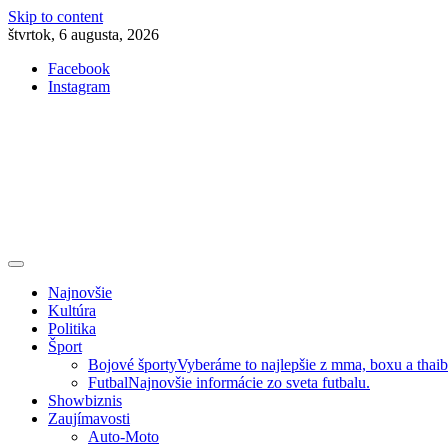
Skip to content
štvrtok, 6 augusta, 2026
Facebook
Instagram
Slovenská kultúra, šport, politika, šoubiznis …toto sa oplatí čítať!
Premium NEWS™
Najnovšie
Kultúra
Politika
Šport
Bojové športy
Vyberáme to najlepšie z mma, boxu a thai
Futbal
Najnovšie informácie zo sveta futbalu.
Showbiznis
Zaujímavosti
Auto-Moto