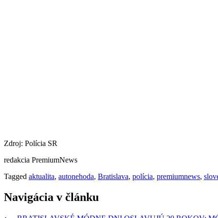
Zdroj: Polícia SR
redakcia PremiumNews
Tagged
aktualita
,
autonehoda
,
Bratislava
,
polícia
,
premiumnews
,
slov
Navigácia v článku