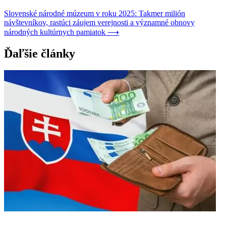
Slovenské národné múzeum v roku 2025: Takmer milión
návštevníkov, rastúci záujem verejnosti a významné obnovy
národných kultúrnych pamiatok
⟶
Ďaľšie články