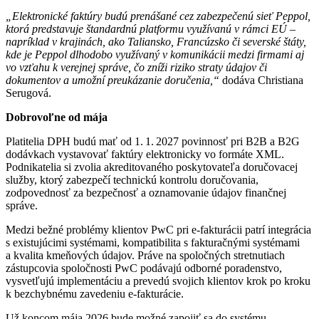
„Elektronické faktúry budú prenášané cez zabezpečenú sieť Peppol,
ktorá predstavuje štandardnú platformu využívanú v rámci EÚ –
napríklad v krajinách, ako Taliansko, Francúzsko či severské štáty,
kde je Peppol dlhodobo využívaný v komunikácii medzi firmami aj
vo vzťahu k verejnej správe, čo zníži riziko straty údajov či
dokumentov a umožní preukázanie doručenia,“
dodáva Christiana
Serugová.
Dobrovoľne od mája
Platitelia DPH budú mať od 1. 1. 2027 povinnosť pri B2B a B2G
dodávkach vystavovať faktúry elektronicky vo formáte XML.
Podnikatelia si zvolia akreditovaného poskytovateľa doručovacej
služby, ktorý zabezpečí technickú kontrolu doručovania,
zodpovednosť za bezpečnosť a oznamovanie údajov finančnej
správe.
Medzi bežné problémy klientov PwC pri e-fakturácii patrí integrácia
s existujúcimi systémami, kompatibilita s fakturačnými systémami
a kvalita kmeňových údajov. Práve na spoločných stretnutiach
zástupcovia spoločnosti PwC podávajú odborné poradenstvo,
vysvetľujú implementáciu a prevedú svojich klientov krok po kroku
k bezchybnému zavedeniu e-fakturácie.
Už koncom mája 2026 bude možné zapojiť sa do systému