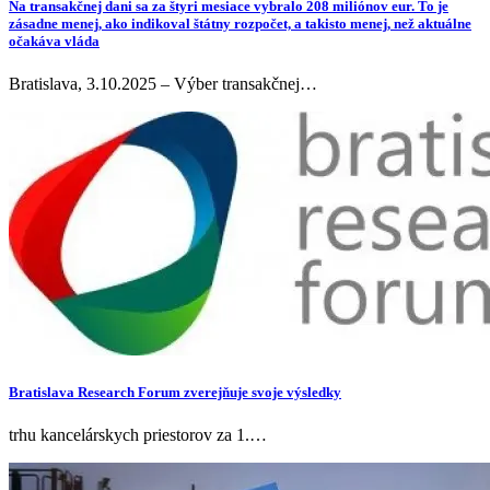
Na transakčnej dani sa za štyri mesiace vybralo 208 miliónov eur. To je
zásadne menej, ako indikoval štátny rozpočet, a takisto menej, než aktuálne
očakáva vláda
Bratislava, 3.10.2025 – Výber transakčnej…
Bratislava Research Forum zverejňuje svoje výsledky
trhu kancelárskych priestorov za 1.…