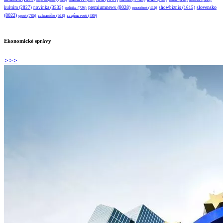
premiumnews
(8028)
slovensko
kultúra
(2827)
novinka
(3533)
showbiznis
(1615)
politika
(726)
prezident
(416)
(8022)
sport
(786)
zahraničie
(518)
zaujímavosti
(489)
Ekonomické správy
>>>