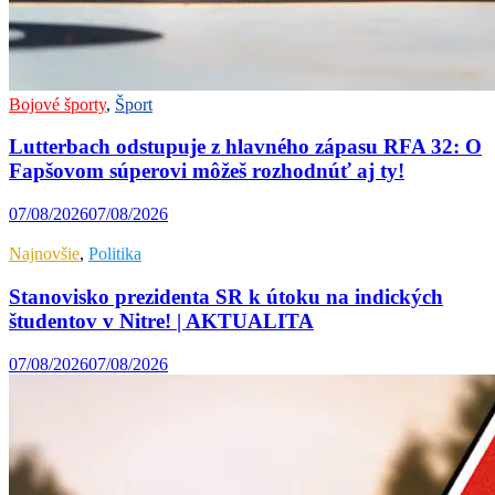
Bojové športy
,
Šport
Lutterbach odstupuje z hlavného zápasu RFA 32: O
Fapšovom súperovi môžeš rozhodnúť aj ty!
07/08/2026
07/08/2026
Najnovšie
,
Politika
Stanovisko prezidenta SR k útoku na indických
študentov v Nitre! | AKTUALITA
07/08/2026
07/08/2026