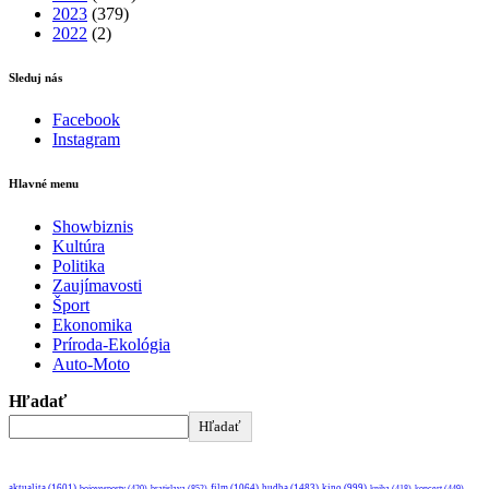
2023
(379)
2022
(2)
Sleduj nás
Facebook
Instagram
Hlavné menu
Showbiznis
Kultúra
Politika
Zaujímavosti
Šport
Ekonomika
Príroda-Ekológia
Auto-Moto
Hľadať
Hľadať
aktualita
(1601)
bratislava
(852)
film
(1064)
hudba
(1483)
kino
(999)
bojovesporty
(420)
kniha
(418)
koncert
(449)