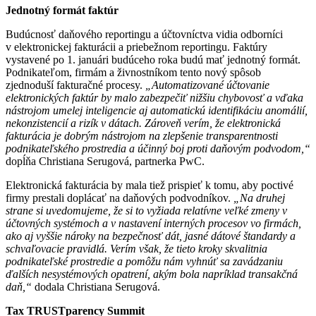
Jednotný formát faktúr
Budúcnosť daňového reportingu a účtovníctva vidia odborníci
v elektronickej fakturácii a priebežnom reportingu. Faktúry
vystavené po 1. januári budúceho roka budú mať jednotný formát.
Podnikateľom, firmám a živnostníkom tento nový spôsob
zjednoduší fakturačné procesy.
„Automatizované účtovanie
elektronických faktúr by malo zabezpečiť nižšiu chybovosť a vďaka
nástrojom umelej inteligencie aj automatickú identifikáciu anomálií,
nekonzistencií a rizík v dátach. Zároveň verím, že elektronická
fakturácia je dobrým nástrojom na zlepšenie transparentnosti
podnikateľského prostredia a účinný boj proti daňovým podvodom,“
dopĺňa Christiana Serugová, partnerka PwC.
Elektronická fakturácia by mala tiež prispieť k tomu, aby poctivé
firmy prestali doplácať na daňových podvodníkov.
„Na druhej
strane si uvedomujeme, že si to vyžiada relatívne veľké zmeny v
účtovných systémoch a v nastavení interných procesov vo firmách,
ako aj vyššie nároky na bezpečnosť dát, jasné dátové štandardy a
schvaľovacie pravidlá. Verím však, že tieto kroky skvalitnia
podnikateľské prostredie a pomôžu nám vyhnúť sa zavádzaniu
ďalších nesystémových opatrení, akým bola napríklad transakčná
daň,“
dodala Christiana Serugová.
Tax TRUSTparency Summit