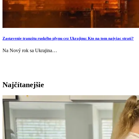
Zastavenie tranzitu ruského plynu cez Ukrajinu: Kto na tom najviac stratí?
Na Nový rok sa Ukrajina…
Najčítanejšie