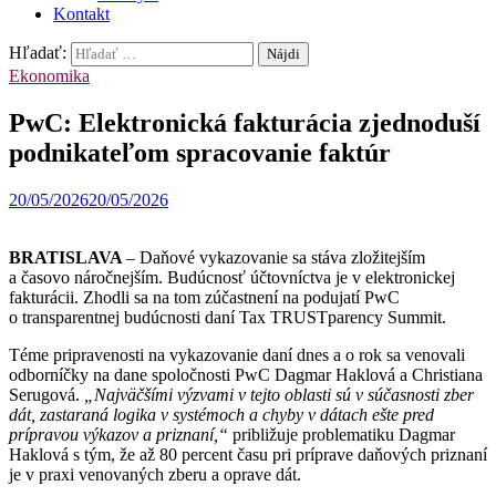
Kontakt
Hľadať:
Ekonomika
PwC: Elektronická fakturácia zjednoduší
podnikateľom spracovanie faktúr
20/05/2026
20/05/2026
BRATISLAVA
– Daňové vykazovanie sa stáva zložitejším
a časovo náročnejším. Budúcnosť účtovníctva je v elektronickej
fakturácii. Zhodli sa na tom zúčastnení na podujatí PwC
o transparentnej budúcnosti daní Tax TRUSTparency Summit.
Téme pripravenosti na vykazovanie daní dnes a o rok sa venovali
odborníčky na dane spoločnosti PwC Dagmar Haklová a Christiana
Serugová.
„Najväčšími výzvami v tejto oblasti sú v súčasnosti zber
dát, zastaraná logika v systémoch a chyby v dátach ešte pred
prípravou výkazov a priznaní,“
približuje problematiku Dagmar
Haklová s tým, že až 80 percent času pri príprave daňových priznaní
je v praxi venovaných zberu a oprave dát.