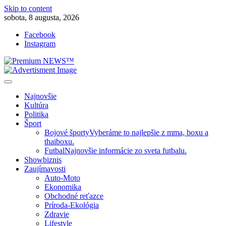
Skip to content
sobota, 8 augusta, 2026
Facebook
Instagram
Slovenská kultúra, šport, politika, šoubiznis …toto sa oplatí čítať!
Premium NEWS™
Najnovšie
Kultúra
Politika
Šport
Bojové športy
Vyberáme to najlepšie z mma, boxu a
thaiboxu.
Futbal
Najnovšie informácie zo sveta futbalu.
Showbiznis
Zaujímavosti
Auto-Moto
Ekonomika
Obchodné reťazce
Príroda-Ekológia
Zdravie
Lifestyle