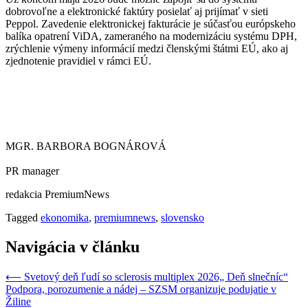
dobrovoľne a elektronické faktúry posielať aj prijímať v sieti
Peppol. Zavedenie elektronickej fakturácie je súčasťou európskeho
balíka opatrení ViDA, zameraného na modernizáciu systému DPH,
zrýchlenie výmeny informácií medzi členskými štátmi EÚ, ako aj
zjednotenie pravidiel v rámci EÚ.
MGR. BARBORA BOGNÁROVÁ
PR manager
redakcia PremiumNews
Tagged
ekonomika
,
premiumnews
,
slovensko
Navigácia v článku
⟵
Svetový deň ľudí so sclerosis multiplex 2026„ Deň slnečníc“
Podpora, porozumenie a nádej – SZSM organizuje podujatie v
Žiline