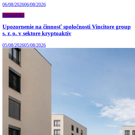
06/08/2026
06/08/2026
Ekonomika
Upozornenie na činnosť spoločnosti Vincitore group
s. r. o. v sektore kryptoaktív
05/08/2026
05/08/2026