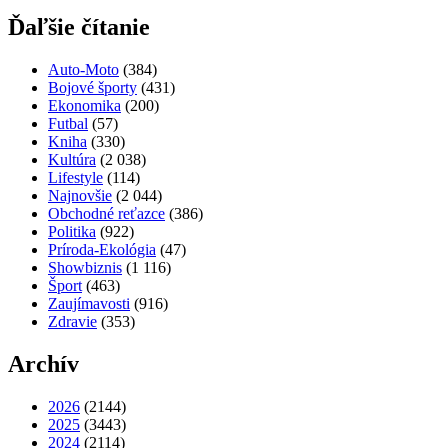
Ďaľšie čítanie
Auto-Moto
(384)
Bojové športy
(431)
Ekonomika
(200)
Futbal
(57)
Kniha
(330)
Kultúra
(2 038)
Lifestyle
(114)
Najnovšie
(2 044)
Obchodné reťazce
(386)
Politika
(922)
Príroda-Ekológia
(47)
Showbiznis
(1 116)
Šport
(463)
Zaujímavosti
(916)
Zdravie
(353)
Archív
2026
(2144)
2025
(3443)
2024
(2114)