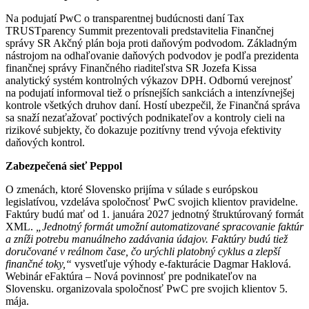
Na podujatí PwC o transparentnej budúcnosti daní Tax
TRUSTparency Summit prezentovali predstavitelia Finančnej
správy SR Akčný plán boja proti daňovým podvodom. Základným
nástrojom na odhaľovanie daňových podvodov je podľa prezidenta
finančnej správy Finančného riaditeľstva SR Jozefa Kissa
analytický systém kontrolných výkazov DPH. Odbornú verejnosť
na podujatí informoval tiež o prísnejších sankciách a intenzívnejšej
kontrole všetkých druhov daní. Hostí ubezpečil, že Finančná správa
sa snaží nezaťažovať poctivých podnikateľov a kontroly cieli na
rizikové subjekty, čo dokazuje pozitívny trend vývoja efektivity
daňových kontrol.
Zabezpečená sieť Peppol
O zmenách, ktoré Slovensko prijíma v súlade s európskou
legislatívou, vzdeláva spoločnosť PwC svojich klientov pravidelne.
Faktúry budú mať od 1. januára 2027 jednotný štruktúrovaný formát
XML.
„Jednotný formát umožní automatizované spracovanie faktúr
a zníži potrebu manuálneho zadávania údajov. Faktúry budú tiež
doručované v reálnom čase, čo urýchli platobný cyklus a zlepší
finančné toky,“
vysvetľuje výhody e-fakturácie Dagmar Haklová.
Webinár eFaktúra – Nová povinnosť pre podnikateľov na
Slovensku. organizovala spoločnosť PwC pre svojich klientov 5.
mája.