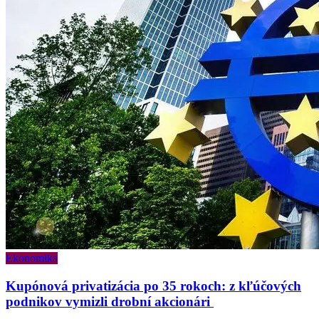
Ekonomika
Kupónová privatizácia po 35 rokoch: z kľúčových
podnikov vymizli drobní akcionári