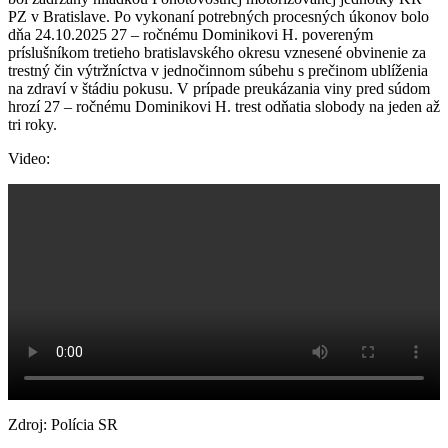
PZ v Bratislave. Po vykonaní potrebných procesných úkonov bolo
dňa 24.10.2025 27 – ročnému Dominikovi H. povereným
príslušníkom tretieho bratislavského okresu vznesené obvinenie za
trestný čin výtržníctva v jednočinnom súbehu s prečinom ublíženia
na zdraví v štádiu pokusu. V prípade preukázania viny pred súdom
hrozí 27 – ročnému Dominikovi H. trest odňatia slobody na jeden až
tri roky.
Video:
Zdroj: Polícia SR