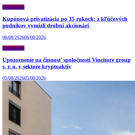
Ekonomika
Kupónová privatizácia po 35 rokoch: z kľúčových
podnikov vymizli drobní akcionári
06/08/2026
06/08/2026
Ekonomika
Upozornenie na činnosť spoločnosti Vincitore group
s. r. o. v sektore kryptoaktív
05/08/2026
05/08/2026