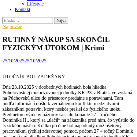
Lifestyle
Kontakt
Hľadať:
Najnovšie
RUTINNÝ NÁKUP SA SKONČIL
FYZICKÝM ÚTOKOM | Krimi
25/10/2025
25/10/2025
ÚTOČNÍK BOL ZADRŽANÝ
Dňa 23.10.2025 v doobedných hodinách bola hliadka
Pohotovostnej motorizovanej jednotky KR PZ v Bratislave vyslaná
na Púchovskú ulicu do priestorov predajne s potravinami. Tam
podľa informácií došlo k verbálnemu konfliktu medzi dvomi
zákazníkmi potravín, ktorý neskôr prešiel do fyzického útoku.
Predmetom výmeny názorov sa stalo konanie 27 – ročného
Dominika H., ktorý sa „tlačil“ na zákazníka pred ním, čo vyústilo do
fyzického násilia. Krátko po čine bol napadnutý muž ošetrený
pracovníkmi rýchlej zdravotnej pomoc, pričom 27 – ročný Dominik
bol zadržaný hliadkou Pohotovostnej motorizovanej jednotky KR