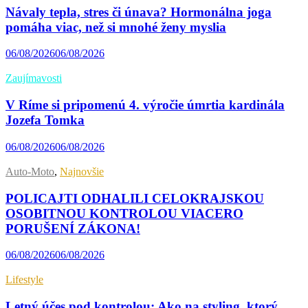
Návaly tepla, stres či únava? Hormonálna joga
pomáha viac, než si mnohé ženy myslia
06/08/2026
06/08/2026
Zaujímavosti
V Ríme si pripomenú 4. výročie úmrtia kardinála
Jozefa Tomka
06/08/2026
06/08/2026
Auto-Moto
,
Najnovšie
POLICAJTI ODHALILI CELOKRAJSKOU
OSOBITNOU KONTROLOU VIACERO
PORUŠENÍ ZÁKONA!
06/08/2026
06/08/2026
Lifestyle
Letný účes pod kontrolou: Ako na styling, ktorý