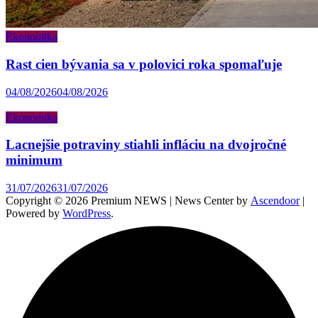
Ekonomika
Rast cien bývania sa v polovici roka spomaľuje
04/08/2026
04/08/2026
Ekonomika
Lacnejšie potraviny stiahli infláciu na dvojročné
minimum
31/07/2026
31/07/2026
Copyright © 2026 Premium NEWS | News Center by
Ascendoor
|
Powered by
WordPress
.