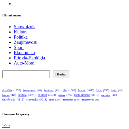
Instagram
Hlavné menu
Showbiznis
Kultúra
Politika
Zaujímavosti
Šport
Ekonomika
Príroda-Ekológia
Auto-Moto
Hľadať
Hľadať
aktualita
(1596)
bratislava
(851)
film
(1063)
hudba
(1483)
kino
(998)
bojovesporty
(419)
kniha
(418)
premiumnews
(8019)
kultúra
(2824)
novinka
(3530)
koncert
(448)
politika
(725)
prezident
(415)
slovensko
(8013)
showbiznis
(1612)
sport
(785)
zahraničie
(516)
zaujímavosti
(489)
Ekonomické správy
>>>