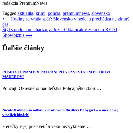
redakcia PremiumNews
Tagged
aktualita
,
krimi
,
policia
,
premiumnews
,
slovensko
Navigácia
⟵
Hodiny sa vrátia späť: Slovensko v nedeľu prechádza na zimný
čas
v
Štýl s podpisom charizmy: Jozef Oklamčák v znamení RED |
článku
Showbiznis
⟶
Ďaľšie články
POMÔŽTE NÁM PRI PÁTRANÍ PO NEZVESTNOM PETROVI
MADEROVI
Policajti Okresného riaditeľstva Policajného zboru…
Nicole Kidman sa odhalí v erotickom thrilleri Babygirl – o mesiac aj
v našich kinách!
Herečky v jej postavení a veku nezvykneme…