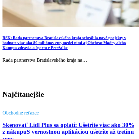
BSK: Rada partnerstva Bratislavského kraja schválila nové projekty v
hodnote viac ako 80 miliónov eur, medzi nimi aj Obchvat Modry alebo
Kampus zdravia a športu v Petržalke
Rada partnerstva Bratislavského kraja na…
Najčítanejšie
Obchodné reťazce
Skenovať Lidl Plus sa oplatí: Ušetrite viac ako 30%
z nákupuS vernostnou aplikáciou ušetríte až tretinu
ceny