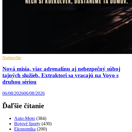
Najnovšie
Nová misia, viac adrenalínu aj nebezpečný súboj
tajných služieb. Extraktori sa vracajú na Voyo s
druhou sériou
06/08/2026
06/08/2026
Ďaľšie čítanie
Auto-Moto
(384)
Bojové športy
(430)
Ekonomika
(200)