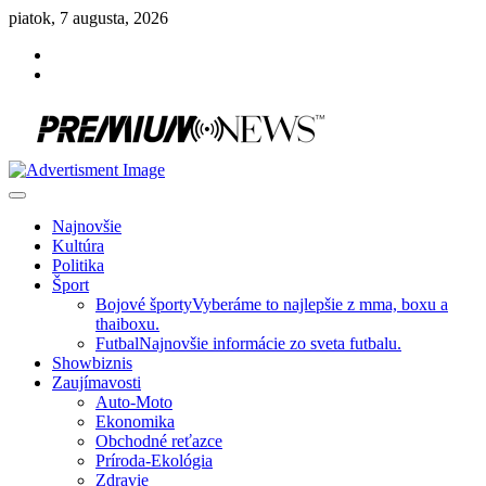
Skip
piatok, 7 augusta, 2026
to
Facebook
content
Instagram
Slovenská kultúra, šport, politika, šoubiznis …toto sa oplatí čítať!
Premium NEWS™
Najnovšie
Kultúra
Politika
Šport
Bojové športy
Vyberáme to najlepšie z mma, boxu a
thaiboxu.
Futbal
Najnovšie informácie zo sveta futbalu.
Showbiznis
Zaujímavosti
Auto-Moto
Ekonomika
Obchodné reťazce
Príroda-Ekológia
Zdravie