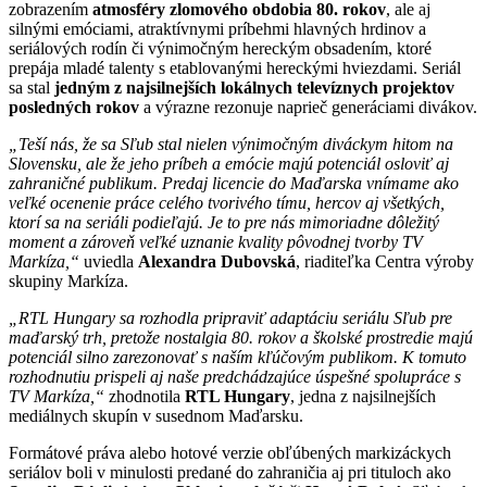
zobrazením
atmosféry zlomového obdobia 80. rokov
, ale aj
silnými emóciami, atraktívnymi príbehmi hlavných hrdinov a
seriálových rodín či výnimočným hereckým obsadením, ktoré
prepája mladé talenty s etablovanými hereckými hviezdami. Seriál
sa stal
jedným z najsilnejších lokálnych televíznych projektov
posledných rokov
a výrazne rezonuje naprieč generáciami divákov.
„Teší nás, že sa Sľub stal nielen výnimočným diváckym hitom na
Slovensku, ale že jeho príbeh a emócie majú potenciál osloviť aj
zahraničné publikum. Predaj licencie do Maďarska vnímame ako
veľké ocenenie práce celého tvorivého tímu, hercov aj všetkých,
ktorí sa na seriáli podieľajú. Je to pre nás mimoriadne dôležitý
moment a zároveň veľké uznanie kvality pôvodnej tvorby TV
Markíza,“
uviedla
Alexandra Dubovská
, riaditeľka Centra výroby
skupiny Markíza.
„RTL Hungary sa rozhodla pripraviť adaptáciu seriálu Sľub pre
maďarský trh, pretože nostalgia 80. rokov a školské prostredie majú
potenciál silno zarezonovať s naším kľúčovým publikom. K tomuto
rozhodnutiu prispeli aj naše predchádzajúce úspešné spolupráce s
TV Markíza,“
zhodnotila
RTL Hungary
, jedna z najsilnejších
mediálnych skupín v susednom Maďarsku.
Formátové práva alebo hotové verzie obľúbených markizáckych
seriálov boli v minulosti predané do zahraničia aj pri tituloch ako