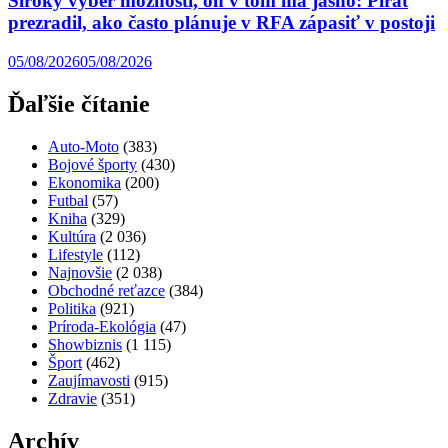
Široký výber možností, on v tom má jasno: Pirát
prezradil, ako často plánuje v RFA zápasiť v postoji
05/08/2026
05/08/2026
Ďaľšie čítanie
Auto-Moto
(383)
Bojové športy
(430)
Ekonomika
(200)
Futbal
(57)
Kniha
(329)
Kultúra
(2 036)
Lifestyle
(112)
Najnovšie
(2 038)
Obchodné reťazce
(384)
Politika
(921)
Príroda-Ekológia
(47)
Showbiznis
(1 115)
Šport
(462)
Zaujímavosti
(915)
Zdravie
(351)
Archív