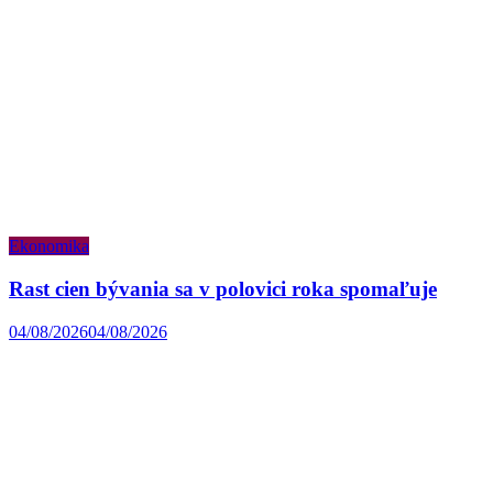
Ekonomika
Rast cien bývania sa v polovici roka spomaľuje
04/08/2026
04/08/2026