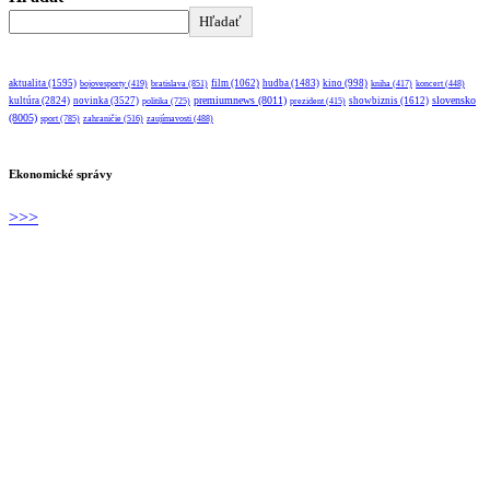
Hľadať
aktualita
(1595)
bratislava
(851)
film
(1062)
hudba
(1483)
kino
(998)
bojovesporty
(419)
kniha
(417)
koncert
(448)
premiumnews
(8011)
slovensko
kultúra
(2824)
novinka
(3527)
showbiznis
(1612)
politika
(725)
prezident
(415)
(8005)
sport
(785)
zahraničie
(516)
zaujímavosti
(488)
Ekonomické správy
>>>