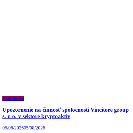
Ekonomika
Upozornenie na činnosť spoločnosti Vincitore group
s. r. o. v sektore kryptoaktív
05/08/2026
05/08/2026