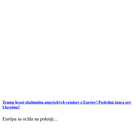
Trump hrozí stiahnutím amerických vojakov z Európy! Posledná šanca pre
Ukrajinu?
Európa sa ocitla na pokraji…