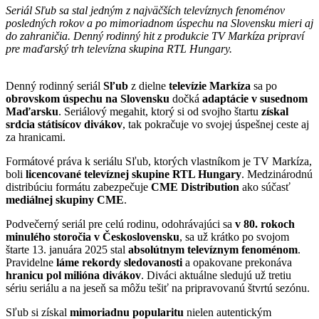
Seriál Sľub sa stal jedným z najväčších televíznych fenoménov
posledných rokov a po mimoriadnom úspechu na Slovensku mieri aj
do zahraničia. Denný rodinný hit z produkcie TV Markíza pripraví
pre maďarský trh televízna skupina RTL Hungary.
Denný rodinný seriál
Sľub
z dielne
televízie Markíza
sa po
obrovskom úspechu
na Slovensku
dočká
adaptácie v susednom
Maďarsku
. Seriálový megahit, ktorý si od svojho štartu
získal
srdcia státisícov divákov
, tak pokračuje vo svojej úspešnej ceste aj
za hranicami.
Formátové práva k seriálu Sľub, ktorých vlastníkom je TV Markíza,
boli
licencované televíznej skupine RTL Hungary
. Medzinárodnú
distribúciu formátu zabezpečuje
CME Distribution
ako súčasť
mediálnej skupiny CME
.
Podvečerný seriál pre celú rodinu, odohrávajúci sa
v 80. rokoch
minulého storočia v Československu
, sa už krátko po svojom
štarte 13. januára 2025 stal
absolútnym televíznym fenoménom
.
Pravidelne
láme rekordy sledovanosti
a opakovane prekonáva
hranicu pol milióna divákov
. Diváci aktuálne sledujú už tretiu
sériu seriálu a na jeseň sa môžu tešiť na pripravovanú štvrtú sezónu.
Sľub si získal
mimoriadnu popularitu
nielen autentickým