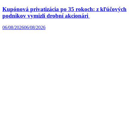
Kupónová privatizácia po 35 rokoch: z kľúčových
podnikov vymizli drobní akcionári
06/08/2026
06/08/2026