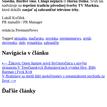
Susedia
,
Búrlivé víno
,
Chlapi neplačú
či
Horná Dolná
. Sľub tak
nadväzuje na
úspešnú tradíciu pôvodnej tvorby TV Markíza
,
ktorá dokáže
zaujať aj zahraničné televízne trhy
.
Lukáš Kočišek
PR manažér / PR Manager
redakcia PremiumNews
Tagged
aktualita
,
maďarsko
,
novinka
,
premiumnews
,
seriál
,
slovensko
,
slub
,
tvmarkíza
,
zahraničie
Navigácia v článku
⟵
Žákovic Open štartuje novú štvťstoročnicu s novým
sloganom.V Trenčianskych Bohuslaviciach vystúpi Hex, Billy
Barman i Fvck Kvlt
V Bratislave sa stretli lídri spoločenstiev s organizátormi pochodu za
život
⟶
Ďaľšie články