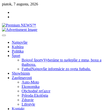
Skip
piatok, 7 augusta, 2026
to
Facebook
content
Instagram
Slovenská kultúra, šport, politika, šoubiznis …toto sa oplatí čítať!
Premium NEWS™
Najnovšie
Kultúra
Politika
Šport
Bojové športy
Vyberáme to najlepšie z mma, boxu a
thaiboxu.
Futbal
Najnovšie informácie zo sveta futbalu.
Showbiznis
Zaujímavosti
Auto-Moto
Ekonomika
Obchodné reťazce
Príroda-Ekológia
Zdravie
Lifestyle
Kontakt