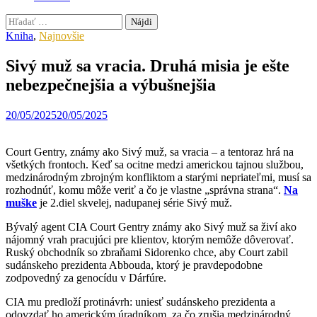
Hľadať:
Kniha
,
Najnovšie
Sivý muž sa vracia. Druhá misia je ešte
nebezpečnejšia a výbušnejšia
20/05/2025
20/05/2025
Court Gentry, známy ako Sivý muž, sa vracia – a tentoraz hrá na
všetkých frontoch. Keď sa ocitne medzi americkou tajnou službou,
medzinárodným zbrojným konfliktom a starými nepriateľmi, musí sa
rozhodnúť, komu môže veriť a čo je vlastne „správna strana“.
Na
muške
je 2.diel skvelej, nadupanej série Sivý muž.
Bývalý agent CIA Court Gentry známy ako Sivý muž sa živí ako
nájomný vrah pracujúci pre klientov, ktorým nemôže dôverovať.
Ruský obchodník so zbraňami Sidorenko chce, aby Court zabil
sudánskeho prezidenta Abbouda, ktorý je pravdepodobne
zodpovedný za genocídu v Dárfúre.
CIA mu predloží protinávrh: uniesť sudánskeho prezidenta a
odovzdať ho americkým úradníkom, za čo zrušia medzinárodný