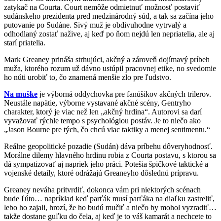
zatykač na Courta. Court nemôže odmietnuť možnosť postaviť
sudánskeho prezidenta pred medzinárodný súd, a tak sa začína jeho
putovanie po Sudáne. Sivý muž je obdivuhodne vytrvalý a
odhodlaný zostať nažive, aj keď po ňom nejdú len nepriatelia, ale aj
starí priatelia.
Mark Greaney prináša strhujúci, akčný a zároveň dojímavý príbeh
muža, ktorého rozum už dávno ustúpil pracovnej etike, no svedomie
ho núti urobiť to, čo znamená menšie zlo pre ľudstvo.
Na muške
je výborná oddychovka pre fanúšikov akčných trilerov.
Neustále napätie, výborne vystavané akčné scény, Gentryho
charakter, ktorý je viac než len „akčný hrdina“. Autorovi sa darí
vyvažovať rýchle tempo s psychológiou postáv. Je to niečo ako
„Jason Bourne pre tých, čo chcú viac taktiky a menej sentimentu.“
Reálne geopolitické pozadie (Sudán) dáva príbehu dôveryhodnosť.
Morálne dilemy hlavného hrdinu robia z Courta postavu, s ktorou sa
dá sympatizovať aj napriek jeho práci. Potešia špičkové taktické a
vojenské detaily, ktoré odrážajú Greaneyho dôslednú prípravu.
Greaney neváha pritvrdiť, dokonca vám pri niektorých scénach
bude ľúto… napríklad keď parťák musí parťáka na diaľku zastreliť,
lebo ho zajali, hrozí, že ho budú mučiť a niečo by mohol vyzradiť…
takže dostane guľku do čela, aj keď je to váš kamarát a nechcete to