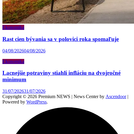
Ekonomika
Rast cien bývania sa v polovici roka spomaľuje
04/08/2026
04/08/2026
Ekonomika
Lacnejšie potraviny stiahli infláciu na dvojročné
minimum
31/07/2026
31/07/2026
Copyright © 2026 Premium NEWS | News Center by
Ascendoor
|
Powered by
WordPress
.