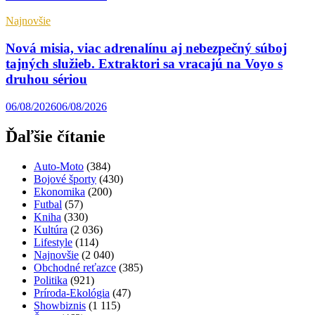
Najnovšie
Nová misia, viac adrenalínu aj nebezpečný súboj
tajných služieb. Extraktori sa vracajú na Voyo s
druhou sériou
06/08/2026
06/08/2026
Ďaľšie čítanie
Auto-Moto
(384)
Bojové športy
(430)
Ekonomika
(200)
Futbal
(57)
Kniha
(330)
Kultúra
(2 036)
Lifestyle
(114)
Najnovšie
(2 040)
Obchodné reťazce
(385)
Politika
(921)
Príroda-Ekológia
(47)
Showbiznis
(1 115)