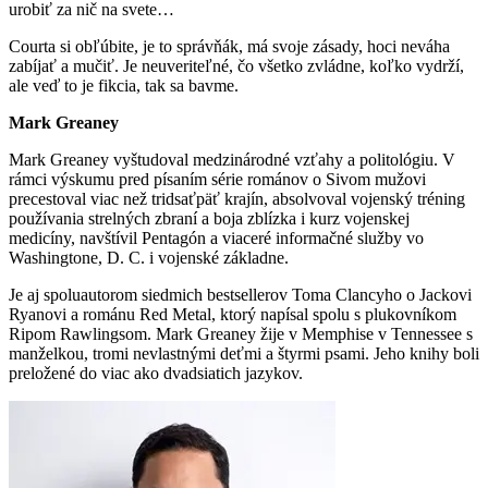
urobiť za nič na svete…
Courta si obľúbite, je to správňák, má svoje zásady, hoci neváha
zabíjať a mučiť. Je neuveriteľné, čo všetko zvládne, koľko vydrží,
ale veď to je fikcia, tak sa bavme.
Mark Greaney
Mark Greaney vyštudoval medzinárodné vzťahy a politológiu. V
rámci výskumu pred písaním série románov o Sivom mužovi
precestoval viac než tridsaťpäť krajín, absolvoval vojenský tréning
používania strelných zbraní a boja zblízka i kurz vojenskej
medicíny, navštívil Pentagón a viaceré informačné služby vo
Washingtone, D. C. i vojenské základne.
Je aj spoluautorom siedmich bestsellerov Toma Clancyho o Jackovi
Ryanovi a románu Red Metal, ktorý napísal spolu s plukovníkom
Ripom Rawlingsom. Mark Greaney žije v Memphise v Tennessee s
manželkou, tromi nevlastnými deťmi a štyrmi psami. Jeho knihy boli
preložené do viac ako dvadsiatich jazykov.