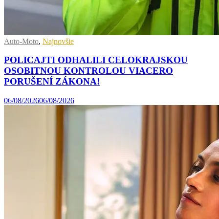
Auto-Moto
,
Najnovšie
POLICAJTI ODHALILI CELOKRAJSKOU
OSOBITNOU KONTROLOU VIACERO
PORUŠENÍ ZÁKONA!
06/08/2026
06/08/2026