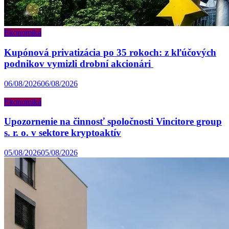
Ekonomika
Kupónová privatizácia po 35 rokoch: z kľúčových
podnikov vymizli drobní akcionári
06/08/2026
06/08/2026
Ekonomika
Upozornenie na činnosť spoločnosti Vincitore group
s. r. o. v sektore kryptoaktív
05/08/2026
05/08/2026