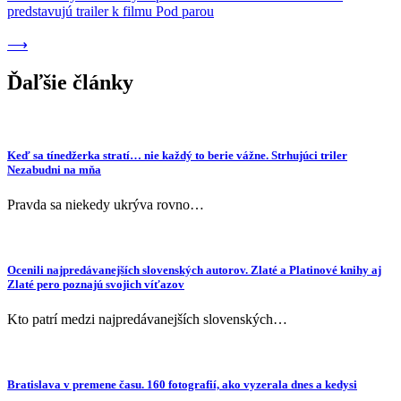
v
predstavujú trailer k filmu Pod parou
článku
⟶
Ďaľšie články
Keď sa tínedžerka stratí… nie každý to berie vážne. Strhujúci triler
Nezabudni na mňa
Pravda sa niekedy ukrýva rovno…
Ocenili najpredávanejších slovenských autorov. Zlaté a Platinové knihy aj
Zlaté pero poznajú svojich víťazov
Kto patrí medzi najpredávanejších slovenských…
Bratislava v premene času. 160 fotografií, ako vyzerala dnes a kedysi