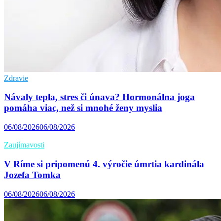
Zdravie
Návaly tepla, stres či únava? Hormonálna joga
pomáha viac, než si mnohé ženy myslia
06/08/2026
06/08/2026
Zaujímavosti
V Ríme si pripomenú 4. výročie úmrtia kardinála
Jozefa Tomka
06/08/2026
06/08/2026