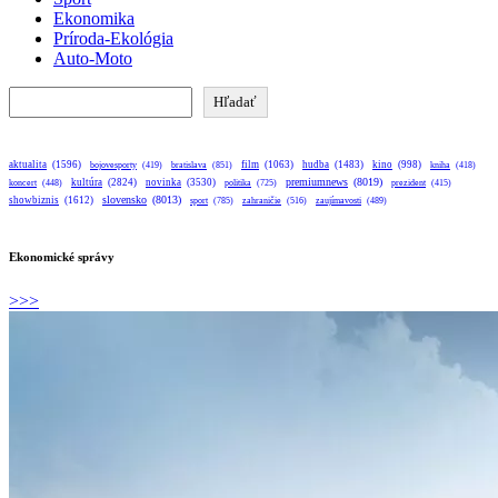
Ekonomika
Príroda-Ekológia
Auto-Moto
Hľadať
Hľadať
aktualita
(1596)
bratislava
(851)
film
(1063)
hudba
(1483)
kino
(998)
bojovesporty
(419)
kniha
(418)
premiumnews
(8019)
kultúra
(2824)
novinka
(3530)
koncert
(448)
politika
(725)
prezident
(415)
slovensko
(8013)
showbiznis
(1612)
sport
(785)
zahraničie
(516)
zaujímavosti
(489)
Ekonomické správy
>>>