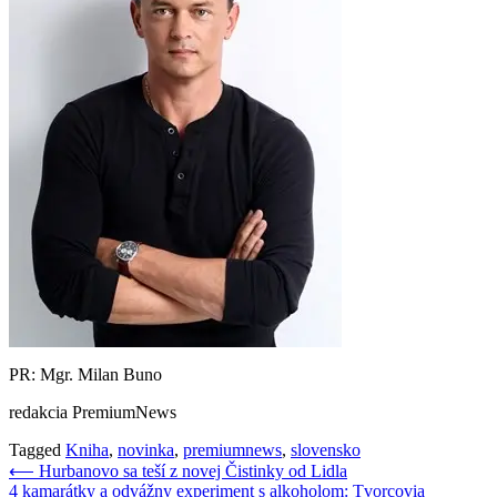
PR: Mgr. Milan Buno
redakcia PremiumNews
Tagged
Kniha
,
novinka
,
premiumnews
,
slovensko
Navigácia
⟵
Hurbanovo sa teší z novej Čistinky od Lidla
4 kamarátky a odvážny experiment s alkoholom: Tvorcovia